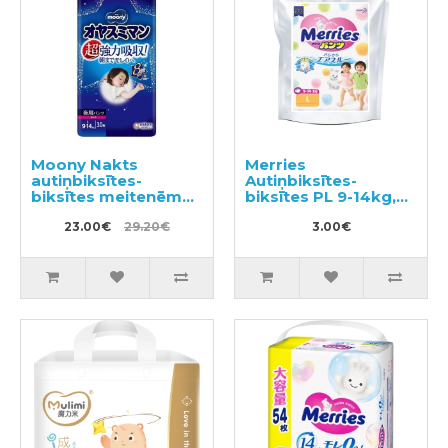
Moony Nakts
Merries
autiņbiksītes-
Autiņbiksītes-
biksītes meitenēm
biksītes PL 9-14kg,
PL 9-14kg 30gab
paraugs 3gab
23.00€
29.20€
3.00€