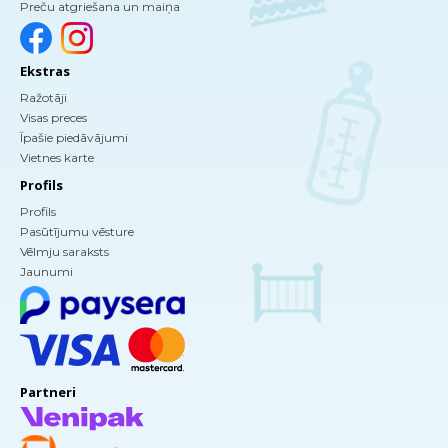
Preču atgriešana un maiņa
Ekstras
Ražotāji
Visas preces
Īpašie piedāvājumi
Vietnes karte
Profils
Profils
Pasūtījumu vēsture
Vēlmju saraksts
Jaunumi
Partneri