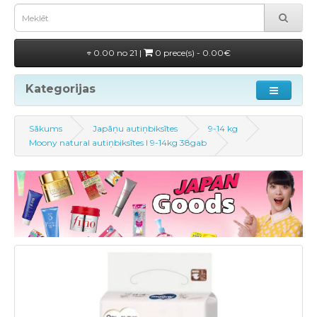
0.00 no 21 |
0 prece(s) - 0.00€
Kategorijas
Sākums
Japāņu autiņbiksītes
9-14 kg
Moony natural autiņbiksītes l 9-14kg 38gab