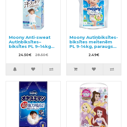
Moony Anti-sweat
Moony Autiņbiksītes-
Autiņbiksītes–
biksītes meitenēm
biksītes PL 9–14kg
PL 9-14kg, paraugs
40gab
3gab
24.50€
28.50€
2.49€