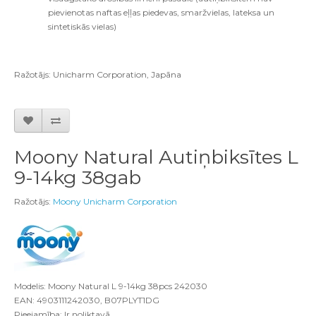
pievienotas naftas eļļas piedevas, smaržvielas, lateksa un
sintetiskās vielas)
Ražotājs: Unicharm Corporation, Japāna
Moony Natural Autiņbiksītes L
9-14kg 38gab
Ražotājs:
Moony Unicharm Corporation
Modelis: Moony Natural L 9-14kg 38pcs 242030
EAN: 4903111242030, B07PLYT1DG
Pieejamība: Ir noliktavā