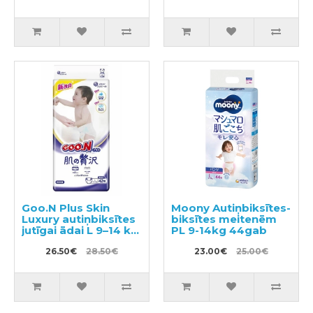
Goo.N Plus Skin
Moony Autiņbiksītes-
Luxury autiņbiksītes
biksītes meitenēm
jutīgai ādai L 9–14 kg
PL 9-14kg 44gab
42gab
26.50€
28.50€
23.00€
25.00€