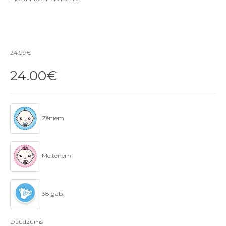
24.99€
24.00€
Zēniem
Meitenēm
38 gab.
Daudzums