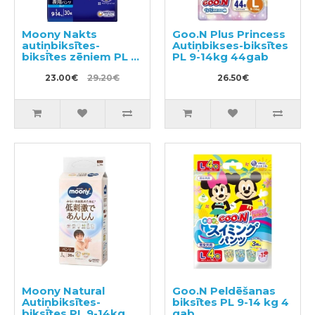
Moony Nakts
Goo.N Plus Princess
autiņbiksītes-
Autiņbikses-biksītes
biksītes zēniem PL 9-
PL 9-14kg 44gab
14kg 30gab
23.00€
29.20€
26.50€
Moony Natural
Goo.N Peldēšanas
Autiņbiksītes-
biksītes PL 9-14 kg 4
biksītes PL 9-14kg
gab