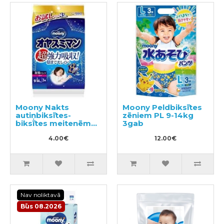
Moony Nakts
Moony Peldbiksītes
autiņbiksītes-
zēniem PL 9-14kg
biksītes meitenēm
3gab
PL 9-14kg 3gab
4.00€
12.00€
Nav noliktavā
Būs 08.2026