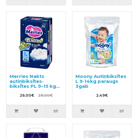
Merries Nakts
Moony Autiņbiksītes
autiņbiksītes-
L 9-14kg paraugs
biksītes PL 9–15 kg
3gab
34gab
26.00€
29.00€
2.49€