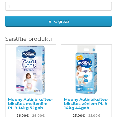
Ielikt grozā
Saistītie produkti
Moony Autiņbiksītes-
Moony Autiņbiksītes-
biksītes meitenēm
biksītes zēniem PL 9-
PL 9-14kg 52gab
14kg 44gab
26.00€
28.00€
23.00€
25.00€