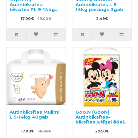
Autiņbiksītes-
Autiņbiksītes L 9-
biksītes PL 9-14kg
14kg paraugs 3gab
40gab
17.00€
19.00€
2.49€
Autiņbiksītes Mulimi
Goo.N (GooN)
L 9-14kg 40gab
Autiņbiksītes-
biksītes jutīgai ādai
PL 9-14kg 58gab
17.00€
18.99€
29.50€