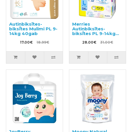
Autiņbiksītes-
Merries
biksītes Mulimi PL 9-
Autiņbiksītes-
14kg 40gab
biksītes PL 9-14kg
54gab
17.00€
18.99€
28.00€
31.00€
JoyBerry
Moony Natural