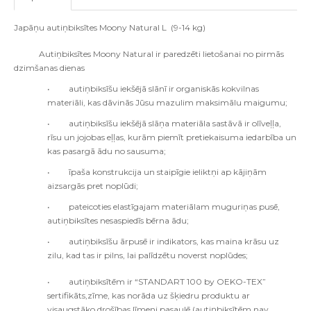
Japāņu autiņbiksītes Moony Natural L (9-14 kg)
Autiņbiksītes Moony Natural ir paredzēti lietošanai no pirmās
dzimšanas dienas
•
autiņbiksīšu iekšējā slānī ir organiskās kokvilnas
materiāli, kas dāvinās Jūsu mazulim maksimālu maigumu;
•
autiņbiksīšu iekšējā slāņa materiāla sastāvā ir olīveļļa,
rīsu un jojobas eļļas, kurām piemīt pretiekaisuma iedarbība un
kas pasargā ādu no sausuma;
•
īpaša konstrukcija un staipīgie ieliktņi ap kājiņām
aizsargās pret noplūdi;
•
pateicoties elastīgajam materiālam muguriņas pusē,
autiņbiksītes nesaspiedīs bērna ādu;
•
autiņbiksīšu ārpusē ir indikators, kas maina krāsu uz
zilu, kad tas ir pilns, lai palīdzētu noverst noplūdes;
•
autiņbiksītēm ir “STANDART 100 by OEKO-TEX”
sertifikāts,zīme, kas norāda uz šķiedru produktu ar
visaugstāko drošības līmeni pasaulē (autiņbiksītēm nav