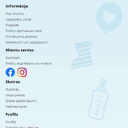
Informācija
Par mums
Vajadzētu zināt
Piegāde
Preču apmaksas veidi
Privātuma politika
Noteikumi un nosacījumi
Klientu serviss
Kontakti
Preču atgriešana un maiņa
Ekstras
Ražotāji
Visas preces
Īpašie piedāvājumi
Vietnes karte
Profils
Profils
Pasūtījumu vēsture