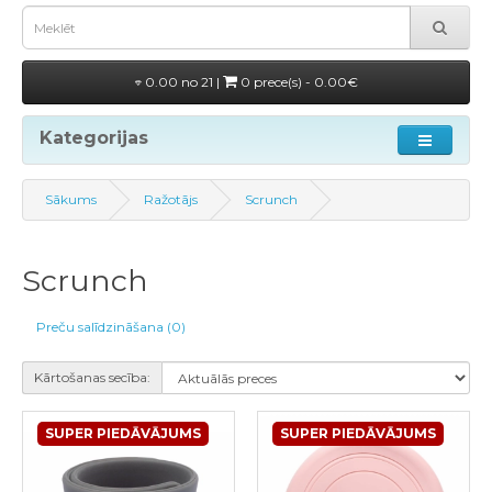
0.00 no 21 |
0 prece(s) - 0.00€
Kategorijas
Sākums
Ražotājs
Scrunch
Scrunch
Preču salīdzināšana (0)
Kārtošanas secība:
SUPER PIEDĀVĀJUMS
SUPER PIEDĀVĀJUMS