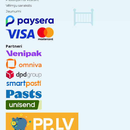
Vēlmju saraksts
Jaunumi
Partneri