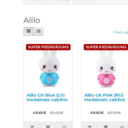
Alilo
Preču sa
SUPER PIEDĀVĀJUMS
SUPER PIEDĀVĀJUMS
Alilo G6 Blue (LV)
Alilo G6 Pink (RU)
Medainais zaķēns
Medainais zaķēns
49.60€
62.00€
49.60€
62.00€