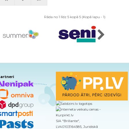
Rāda no 1 līdz 5 kopā 5 (Kopā lapu - 1)
artneri
SIA "Brillante",
LV40103164585, Juridiskā