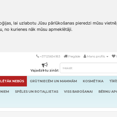
ģijas, lai uzlabotu Jūsu pārlūkošanas pieredzi mūsu vietnē
u, no kurienes nāk mūsu apmeklētāji.
+37125654183
Piegāde
Mans profils
Vajadzētu zināt
LĒTĀK NEBŪS
GRŪTNIECĒM UN MAMMĀM
KOSMĒTIKA
TĪR
RNIEM
SPĒLES UN ROTAĻLIETAS
VISS BAROŠANAI
BĒRNU AP