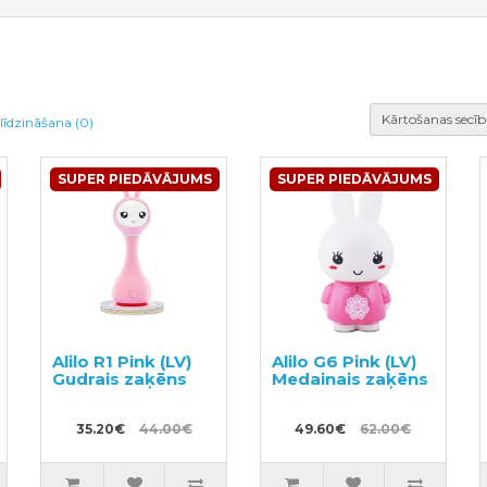
Kārtošanas secīb
līdzināšana (0)
SUPER PIEDĀVĀJUMS
SUPER PIEDĀVĀJUMS
Alilo R1 Pink (LV)
Alilo G6 Pink (LV)
Gudrais zaķēns
Medainais zaķēns
35.20€
44.00€
49.60€
62.00€