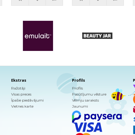
Ekstras
Profils
P
Ražotāji
Profils
Visas preces
Pasūtījumu vēsture
Īpašie piedāvājumi
Vēlmju saraksts
Vietnes karte
Jaunumi