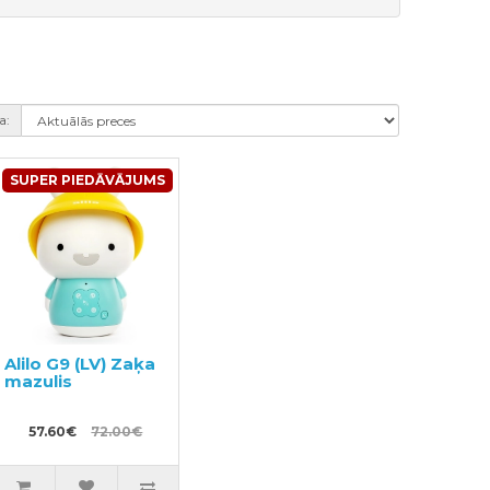
a:
SUPER PIEDĀVĀJUMS
Alilo G9 (LV) Zaķa
mazulis
57.60€
72.00€