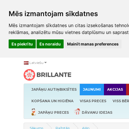
Mēs izmantojam sīkdatnes
Mēs izmantojam sīkdatnes un citas izsekošanas tehnolo
reklāmas, analizētu mūsu vietnes datplūsmu un saprast
Es piekrītu
Es noraidu
Mainīt manas preferences
Latviešu
JAPĀŅU AUTIŅBIKSĪTES
JAUNUMI
AKCIJAS
KOPŠANA UN HIGIĒNA
VISAS PRECES
VISS BĒ
JAPĀŅU PRECES
DĀVANU IDEJAS
Sākums
Ražotājs
Alilo