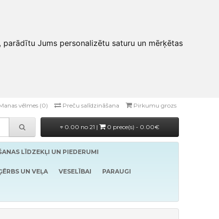
, parādītu Jums personalizētu saturu un mērķētas
Manas vēlmes (0)
Preču salīdzināšana
Pirkumu grozs
0.00 no 21 |
0 prece(s) - 0.00€
ĪŠANAS LĪDZEKĻI UN PIEDERUMI
ĢĒRBS UN VEĻA
VESELĪBAI
PARAUGI