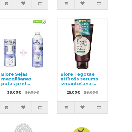
Biore Sejas
Biore Tegotae
mazgāšanas
attīrošs serums
putas pret
izmantošanai
taukaino spīdumu
vannā 150g
200ml + pildviela
38.00€
39.00€
25.00€
28.00€
340ml