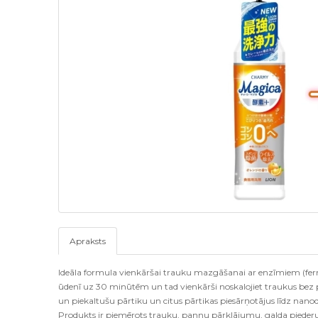
Apraksts
Ideāla formula vienkāršai trauku mazgāšanai ar enzīmiem (fermen
ūdenī uz 30 minūtēm un tad vienkārši noskalojiet traukus bez 
un piekaltušu pārtiku un citus pārtikas piesārņotājus līdz nan
Produkts ir piemērots trauku, pannu pārklājumu, galda piederum