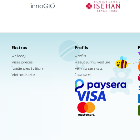
Ekstras
Profils
P
Ražotāji
Profils
Visas preces
Pasūtījumu vēsture
Īpašie piedāvājumi
Vēlmju saraksts
Vietnes karte
Jaunumi