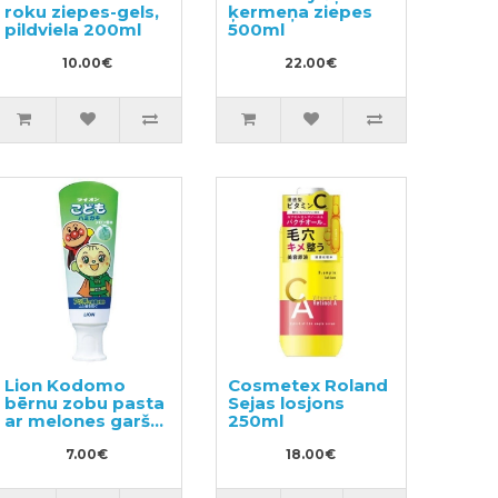
roku ziepes-gels,
ķermeņa ziepes
pildviela 200ml
500ml
10.00€
22.00€
Lion Kodomo
Cosmetex Roland
bērnu zobu pasta
Sejas losjons
ar melones garšu
250ml
40g
7.00€
18.00€