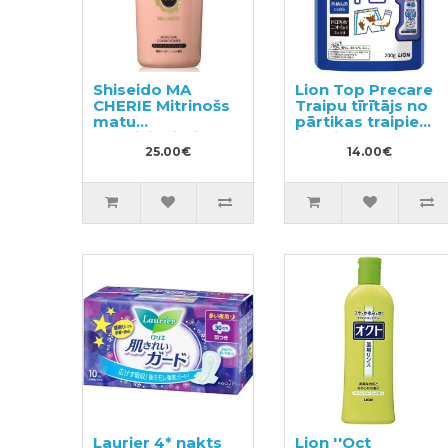
Shiseido MA
Lion Top Precare
CHERIE Mitrinošs
Traipu tīrītājs no
matu
pārtikas traipiem
kondicionieris ar
pildviela 200g
ziedu-augļu
25.00€
14.00€
aromātu 450ml
Laurier 4* nakts
Lion ''Oct