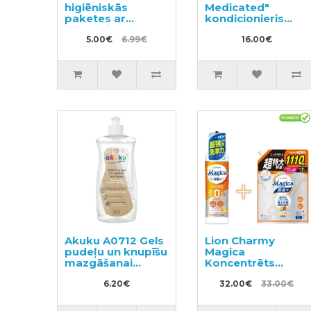
higiēniskās
Medicated"
paketes ar
kondicionieris
spārniņiem 30cm
pret blaugznām
10gab
5.00€
6.99€
un galvas niezi
16.00€
320ml
Akuku A0712 Gels
Lion Charmy
pudeļu un knupīšu
Magica
mazgāšanai
Koncentrēts
500ml
trauku
6.20€
mazgāšanas
32.00€
33.00€
līdzeklis 220ml +
pildviela 1110ml