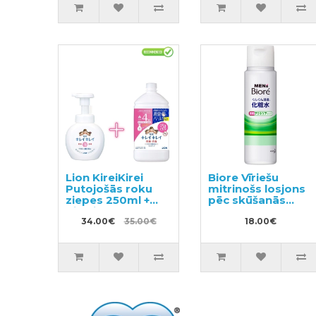
Lion KireiKirei
Biore Vīriešu
Putojošās roku
mitrinošs losjons
ziepes 250ml +
pēc skūšanās
pildviela 800ml
180ml
34.00€
35.00€
18.00€