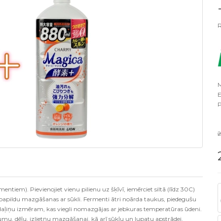
R
M
E
P
tiem). Pievienojiet vienu pilienu uz šķīvī, iemērciet siltā (līdz 30C)
papildu mazgāšanas ar sūkli. Fermenti ātri noārda taukus, piedegušu
odaļiņu izmēram, kas viegli nomazgājas ar jebkuras temperatūras ūdeni.
u, dēļu, izlietņu mazgāšanai, kā arī sūkļu un lupatu apstrādei.