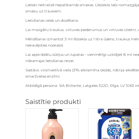
Lieliski neitralizē nepatīkamās smakas. Līdzeklis labi nomazgāj
smaku uz traukiem.
Lietošanas veids un dozēšana:
Lai mazgātu traukus, virtuves piederumus un virtuves izlietni, 
Mērcēšanai izmantot 3 ml līdzekļa uz 1 litra ūdens, traukus mē
nekavējoties noskalot.
Lai apstrādātu sūkļus un lupatas - vienmērīgi uzklājiet 8 ml nea
nākamajai lietošanas reizei.
Sastāvs: virsmaktīvā viela (31% alkilamīna oksīds, nātrija alkilētera
smaržvielas enzīmi.
Atbildīgā persona: SIA Brillante, Latgales 322D, Rīga, LV 1063 inf
Saistītie produkti