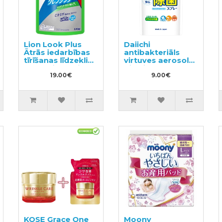
Lion Look Plus
Daiichi
Ātrās iedarbības
antibakteriāls
tīrīšanas līdzeklis
virtuves aerosols
vannasistabai ar
pildviela 360ml
citrusaugļu
19.00€
9.00€
aromātu, pildviela
800ml
KOSE Grace One
Moony