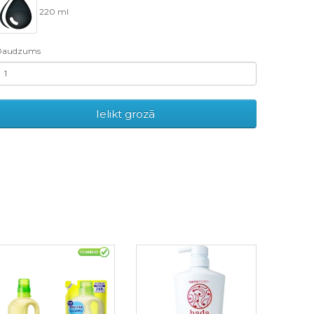
220 ml
Daudzums
Ielikt grozā