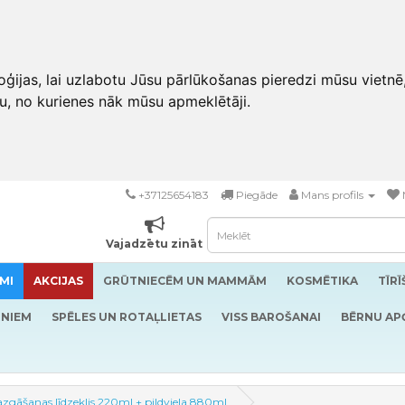
ģijas, lai uzlabotu Jūsu pārlūkošanas pieredzi mūsu vietnē
u, no kurienes nāk mūsu apmeklētāji.
+37125654183
Piegāde
Mans profils
Vajadzētu zināt
MI
AKCIJAS
GRŪTNIECĒM UN MAMMĀM
KOSMĒTIKA
TĪR
RNIEM
SPĒLES UN ROTAĻLIETAS
VISS BAROŠANAI
BĒRNU AP
gāšanas līdzeklis 220ml + pildviela 880ml