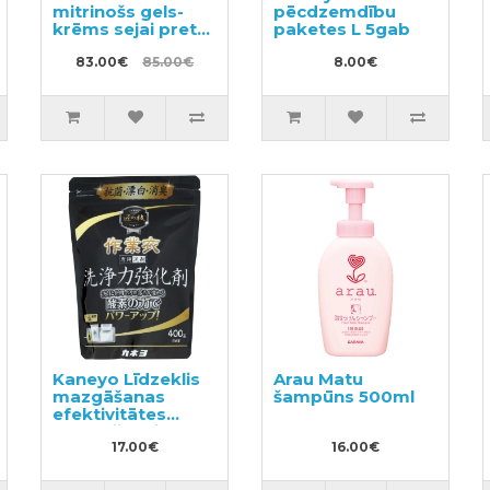
mitrinošs gels-
pēcdzemdību
krēms sejai pret
paketes L 5gab
grumbām 100g +
pildviela 90g
83.00€
85.00€
8.00€
Kaneyo Līdzeklis
Arau Matu
mazgāšanas
šampūns 500ml
efektivitātes
uzlabošanai 400g
17.00€
16.00€