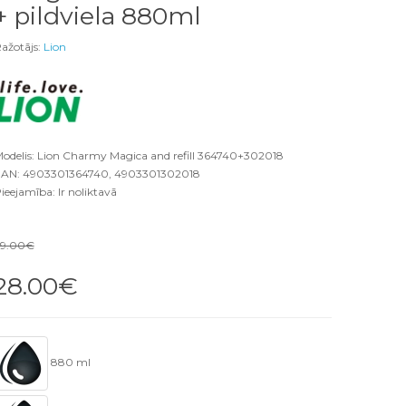
+ pildviela 880ml
ažotājs:
Lion
odelis: Lion Charmy Magica and refill 364740+302018
AN: 4903301364740, 4903301302018
ieejamība: Ir noliktavā
29.00€
28.00€
880 ml