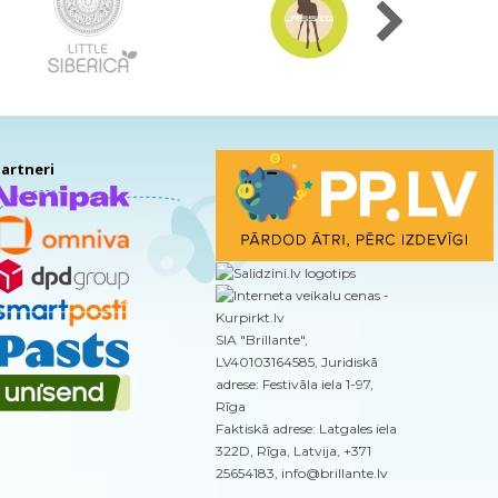
artneri
SIA "Brillante",
LV40103164585, Juridiskā
adrese: Festivāla iela 1-97,
Rīga
Faktiskā adrese: Latgales iela
322D, Rīga, Latvija, +371
25654183, info@brillante.lv