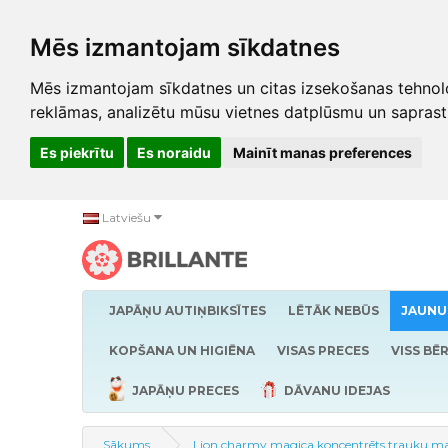
Mēs izmantojam sīkdatnes
Mēs izmantojam sīkdatnes un citas izsekošanas tehnolo
reklāmas, analizētu mūsu vietnes datplūsmu un saprast
Es piekrītu
Es noraidu
Mainīt manas preferences
Latviešu
JAPĀŅU AUTIŅBIKSĪTES
LĒTĀK NEBŪS
JAUNU
KOPŠANA UN HIGIĒNA
VISAS PRECES
VISS BĒ
JAPĀŅU PRECES
DĀVANU IDEJAS
Sākums
Lion charmy magica koncentrēts trauku maz