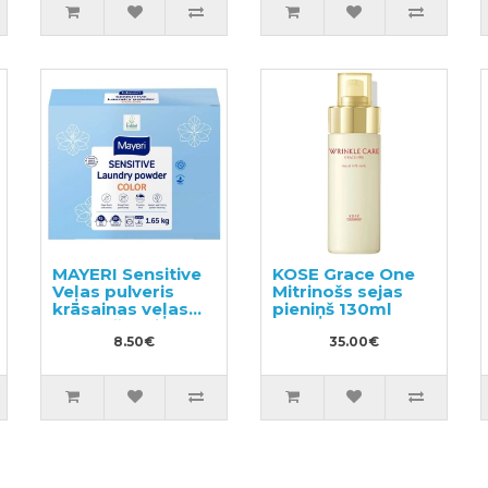
MAYERI Sensitive
KOSE Grace One
Veļas pulveris
Mitrinošs sejas
krāsainas veļas
pieniņš 130ml
mazgāšanai
1.65kg
8.50€
35.00€