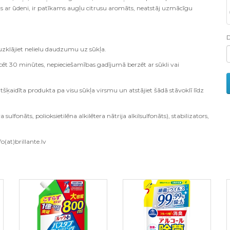
as ar ūdeni, ir patīkams augļu citrusu aromāts, neatstāj uzmācīgu
uzklājiet nelielu daudzumu uz sūkļa.
rcēt 30 minūtes, nepieciešamības gadījumā berzēt ar sūkli vai
tšķaidīta produkta pa visu sūkļa virsmu un atstājiet šādā stāvoklī līdz
 sulfonāts, polioksietilēna alkilētera nātrija alkilsulfonāts), stabilizators,
o(at)brillante.lv