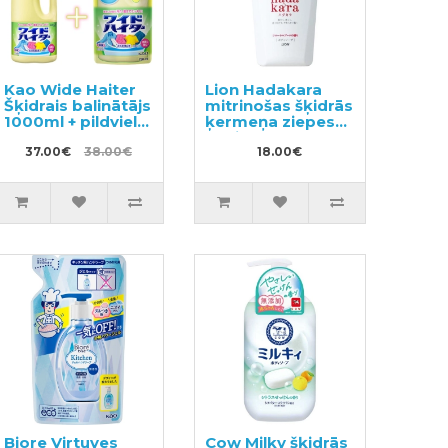
Kao Wide Haiter
Lion Hadakara
Šķidrais balinātājs
mitrinošas šķidrās
1000ml + pildviela
ķermeņa ziepes
720ml
ar ziedu aromātu
37.00€
38.00€
500ml
18.00€
Biore Virtuves
Cow Milky šķidrās