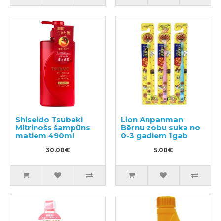
Shiseido Tsubaki
Lion Anpanman
Mitrinošs šampūns
Bērnu zobu suka no
matiem 490ml
0-3 gadiem 1gab
30.00€
5.00€