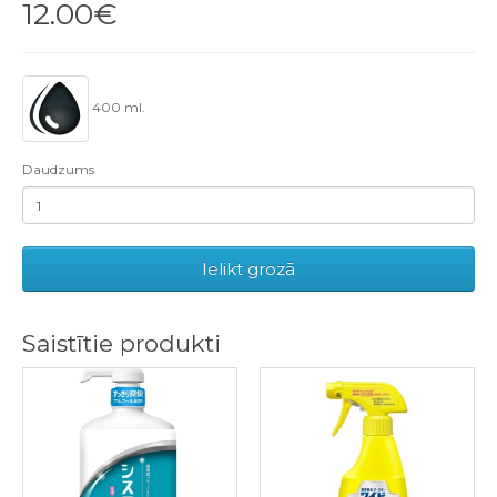
12.00€
400 ml.
Daudzums
Ielikt grozā
Saistītie produkti