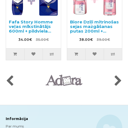
Fafa Story Homme
Biore Dziļi mitrinošas
veļas mīkstinātājs
sejas mazgāšanas
600ml + pildviela
putas 200ml +
500ml
pildviela 340ml
34.00€
35.00€
38.00€
39.00€
Informācija
Par mums