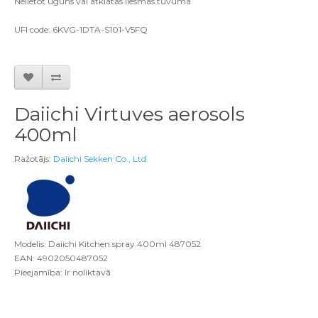
Nelietot uguns vai atklātās liesmas tuvumā
UFI code: 6KVG-1DTA-S101-V5FQ
Daiichi Virtuves aerosols
400ml
Ražotājs:
Daiichi Sekken Co., Ltd
Modelis: Daiichi Kitchen spray 400ml 487052
EAN: 4902050487052
Pieejamība: Ir noliktavā