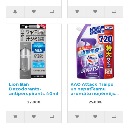
250ml + pildviela
450ml
Lion Ban
KAO Attack Traipu
Dezodorants-
un nepatīkamu
antiperspirants 40ml
aromātu noņēmējs
pirms mazgāšanas
22.00€
pildviela 720ml
25.00€