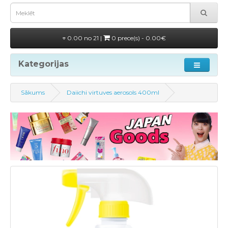
0.00 no 21 |
0 prece(s) - 0.00€
Kategorijas
Sākums
Daiichi virtuves aerosols 400ml