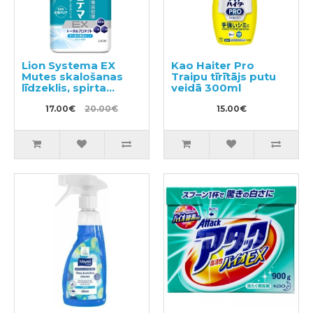
Lion Systema EX
Kao Haiter Pro
Mutes skalošanas
Traipu tīrītājs putu
līdzeklis, spirta
veidā 300ml
saturošs 900ml
17.00€
20.00€
15.00€