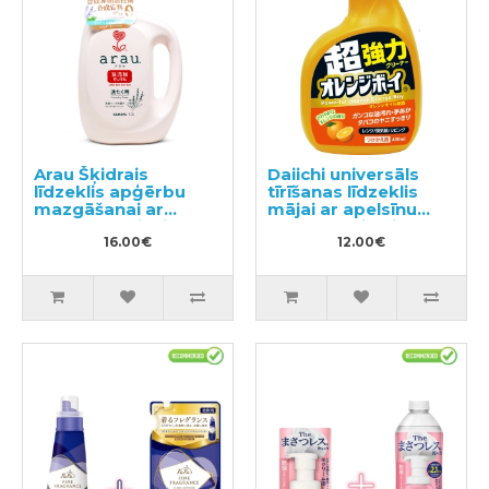
Arau Šķidrais
Daiichi universāls
līdzeklis apģērbu
tīrīšanas līdzeklis
mazgāšanai ar
mājai ar apelsīnu
sastāvam pievienoto
aromātu pildviela
lavandas un
16.00€
400ml
12.00€
piparmētras
ekstraktu 1200ml