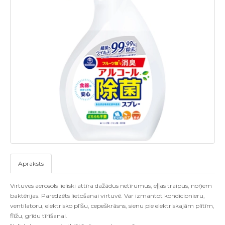
Apraksts
Virtuves aerosols lieliski attīra dažādus netīrumus, eļļas traipus, noņem
baktērijas. Paredzēts lietošanai virtuvē. Var izmantot kondicionieru,
ventilatoru, elektrisko plīšu, cepeškrāsns, sienu pie elektriskajām plītīm,
flīžu, grīdu tīrīšanai.