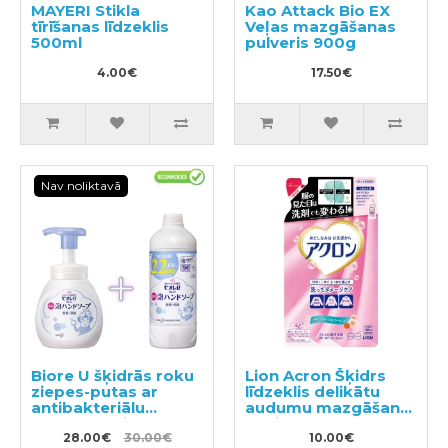
MAYERI Stikla
Kao Attack Bio EX
tīrīšanas līdzeklis
Veļas mazgāšanas
500ml
pulveris 900g
4.00€
17.50€
Nav noliktavā
Biore U šķidrās roku
Lion Acron Šķidrs
ziepes-putas ar
līdzeklis delikātu
antibakteriālu
audumu mazgāšanai
efektu, ar vieglu
ar ziedu aromātu,
citrusu aromātu
28.00€
30.00€
pildviela 400ml
10.00€