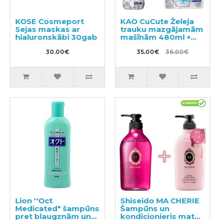
KOSE Cosmeport
KAO CuCute Želeja
Sejas maskas ar
trauku mazgājamām
hialuronskābi 30gab
mašīnām 480ml +
pildviela 800g
30.00€
35.00€
36.00€
Lion ''Oct
Shiseido MA CHERIE
Medicated" šampūns
Šampūns un
pret blaugznām un
kondicionieris matu