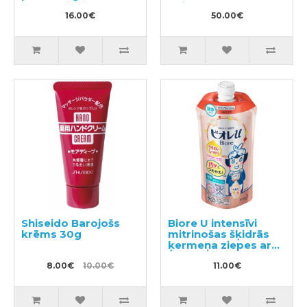
galvas niezi 320ml
apjomam 450ml
16.00€
50.00€
Shiseido Barojošs
Biore U intensīvi
krēms 30g
mitrinošas šķidrās
ķermeņa ziepes ar
maigu ziedu-augļu
8.00€
10.00€
aromātu pildviela
11.00€
340ml