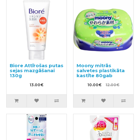
Biore Attīrošas putas
Moony mitrās
sejas mazgāšanai
salvetes plastikāta
130g
kastīte 80gab
13.00€
10.00€
12.00€