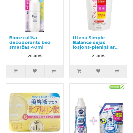
Biore rullīša
Utena Simple
dezodorants bez
Balance sejas
smaržas 40ml
losjons-pieniņš ar
kolagēnu pildviela
20.00€
200ml
21.00€