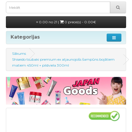
0.00 no 21 |
0 prece(s) - 0.00€
Kategorijas
Sākums
Shiseido tsubaki premium ex atjaunojošs šampūns bojātiem
matiem 450ml + pildviela 300ml