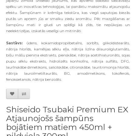
japāņu zīmola Shiseido jaunums, kas apvieno dabisko sastāvdaļu
spēku un inovatīvas tehnoloģijas, lai panāktu maksimālu atjaunojošu
efektu. Šampūnam ir krēmīga tekstūra, kas viegli saputojas biezās
putās un apņem jūs ar smalku ziedu aromātu. Pēc mazgāšanas ar
šampūnu mati ir gludi un spīdīgi kā zīds, tie nepūkojas un
neelektrizējas, izskatās veselīgi un mitrināti.
Sastāvs:
ūdens, kokamidopropilbetaīns, sorbīts, glikoldistearāts,
nātrija hlorīds, kamēlijas sēklu eļļa, nātrija lizīna dilauroilglutamāts,
bišu māšu pieniņa ekstrakts, pienskābe, nātrija acetilhialuronāts, sojas
pupu sēklu ekstrakts, hidrolizēts konhiolīns, nātrija sulfāts, DFG,
laurīnskābe dimetikons, salicilskābe, citronskābe, lauritrimonija hlorīds,
nātrija lauroilmetiltaurāts, BG, amodimetikons, tokoferols,
fenoksietanols, nātrija benzoāts.
Shiseido Tsubaki Premium EX
Atjaunojošs šampūns
bojātiem matiem 450ml +
pildviela 300ml