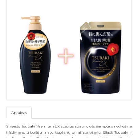
Apraksts
Shiseido Tsubaki Premium EX spēcīgs atjaunojošs šampūns nodrošina
trīsdimensiju bojātu matu kopšanu un atjaunošanu. Black Tsubaki ir