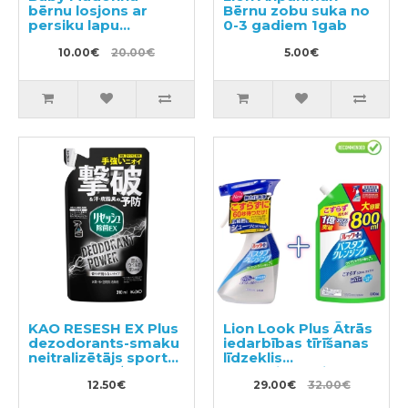
bērnu losjons ar
Bērnu zobu suka no
persiku lapu
0-3 gadiem 1gab
ekstraktu 200ml
10.00€
20.00€
5.00€
KAO RESESH EX Plus
Lion Look Plus Ātrās
dezodorants-smaku
iedarbības tīrīšanas
neitralizētājs sporta
līdzeklis
un darba apģērbam,
vannasistabai ar
pildviela 310ml
12.50€
citrusaugļu aromātu
29.00€
32.00€
500ml + pildviela