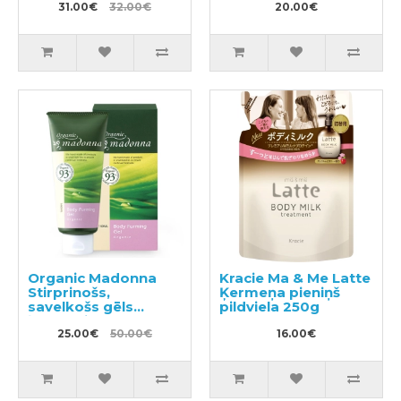
31.00€
32.00€
antistatisku efektu
20.00€
pildviela 400ml
Organic Madonna
Kracie Ma & Me Latte
Stirprinošs,
Ķermeņa pieniņš
savelkošs gēls
pildviela 250g
ķermenim 140ml
25.00€
50.00€
16.00€