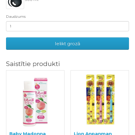
Daudzums
Ielikt grozā
Saistītie produkti
Baby Madonna
Lion Anpanman