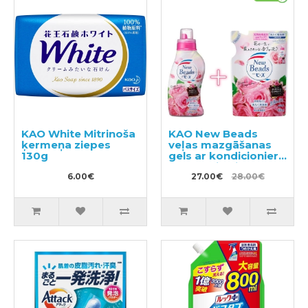
KAO White Mitrinoša
KAO New Beads
ķermeņa ziepes
veļas mazgāšanas
130g
gels ar kondicionieri
740g + pildviela 650g
6.00€
27.00€
28.00€