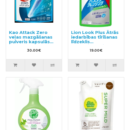
Kao Attack Zero
Lion Look Plus Ātrās
veļas mazgāšanas
iedarbības tīrīšanas
pulveris kapsulās
līdzeklis
34gab
vannasistabai ar
30.00€
citrusaugļu aromātu,
19.00€
pildviela 800ml