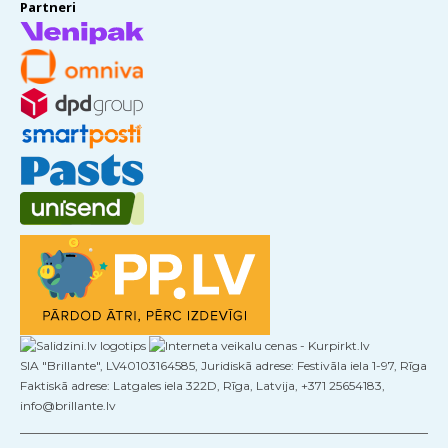
Partneri
SIA "Brillante", LV40103164585, Juridiskā adrese: Festivāla iela 1-97, Rīga
Faktiskā adrese: Latgales iela 322D, Rīga, Latvija, +371 25654183,
info@brillante.lv