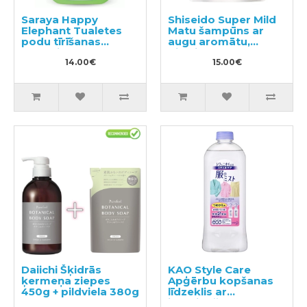
Saraya Happy
Shiseido Super Mild
Elephant Tualetes
Matu šampūns ar
podu tīrīšanas
augu aromātu,
līdzeklis 400ml
pildviela 400ml
14.00€
15.00€
Daiichi Šķidrās
KAO Style Care
ķermeņa ziepes
Apģērbu kopšanas
450g + pildviela 380g
līdzeklis ar
izlīdzinošu un