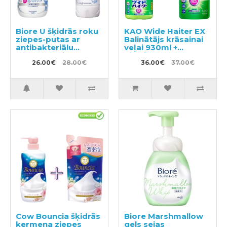
Biore U šķidrās roku
KAO Wide Haiter EX
ziepes-putas ar
Balinātājs krāsainai
antibakteriālu
veļai 930ml +
efektu, ar vieglu
pildviela 450ml
citrusu aromātu
26.00€
28.00€
36.00€
37.00€
240ml + pildviela
450ml
Cow Bouncia šķidrās
Biore Marshmallow
ķermeņa ziepes
gels sejas