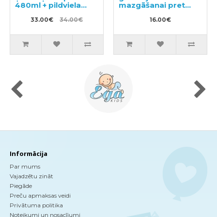
480ml + pildviela
mazgāšanai pret
360ml
akne 150ml
33.00€
34.00€
16.00€
Informācija
Par mums
Vajadzētu zināt
Piegāde
Preču apmaksas veidi
Privātuma politika
Noteikumi un nosacījumi