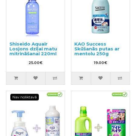
Shiseido Aquair
KAO Success
Losjons dziļai matu
Skūšanās putas ar
mitrināšanai 220ml
mentolu 250g
25.00€
19.00€
Nav noliktavā