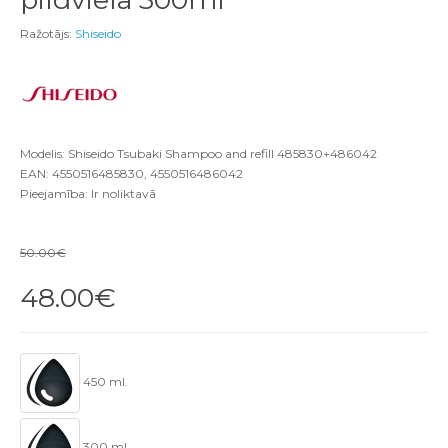
Ražotājs:
Shiseido
Modelis: Shiseido Tsubaki Shampoo and refill 485830+486042
EAN: 4550516485830, 4550516486042
Pieejamība: Ir noliktavā
50.00€
48.00€
450 ml.
300 ml.