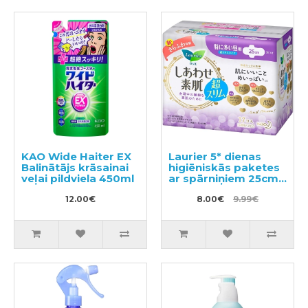
KAO Wide Haiter EX
Laurier 5* dienas
Balinātājs krāsainai
higiēniskās paketes
veļai pildviela 450ml
ar spārniņiem 25cm
17gab
12.00€
8.00€
9.99€