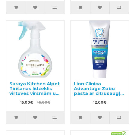
800ml
Saraya Kitchen Alpet
Lion Clinica
Tīrīšanas līdzeklis
Advantage Zobu
virtuves virsmām un
pasta ar citrusaugļu
traukiem 400ml
un piparmētras
15.00€
16.00€
aromātu 130g
12.00€