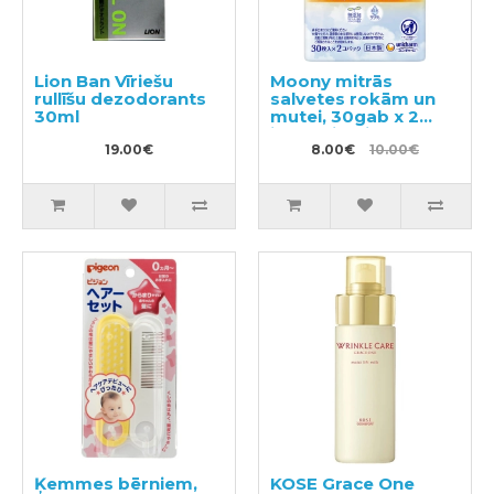
Lion Ban Vīriešu
Moony mitrās
rullīšu dezodorants
salvetes rokām un
30ml
mutei, 30gab x 2
iepakojumi
19.00€
8.00€
10.00€
Ķemmes bērniem,
KOSE Grace One