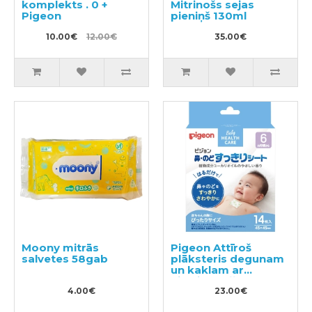
komplekts . 0 +
Mitrinošs sejas
Pigeon
pieniņš 130ml
10.00€
12.00€
35.00€
Moony mitrās
Pigeon Attīroš
salvetes 58gab
plāksteris degunam
un kaklam ar
eikalipta eļļu no 6+
4.00€
mēnešiem 14gab
23.00€