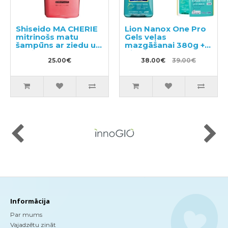
Shiseido MA CHERIE
Lion Nanox One Pro
mitrinošs matu
Gels veļas
šampūns ar ziedu un
mazgāšanai 380g +
augļu aromātu
pildviela 790g
450ml
25.00€
38.00€
39.00€
Informācija
Par mums
Vajadzētu zināt