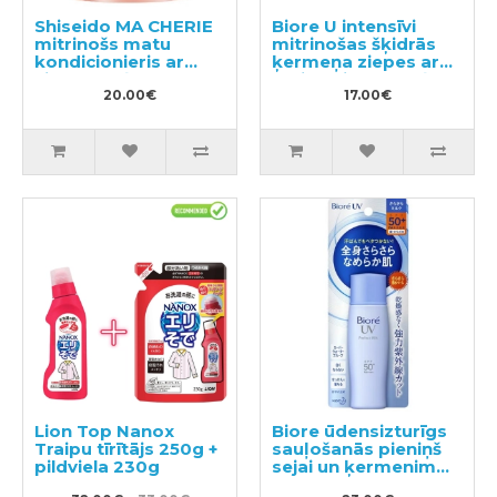
Shiseido MA CHERIE
Biore U intensīvi
mitrinošs matu
mitrinošas šķidrās
kondicionieris ar
ķermeņa ziepes ar
ziedu-augļu
maigu ziedu-augļu
aromātu, pildviela
20.00€
aromātu 480ml
17.00€
380ml
Lion Top Nanox
Biore ūdensizturīgs
Traipu tīrītājs 250g +
sauļošanās pieniņš
pildviela 230g
sejai un ķermenim
SPF 50+ 40ml