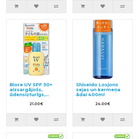
Biore UV SPF 50+
Shiseido Losjons
aizsargājošs,
sejas un ķermeņa
ūdensizturīgs,
ādai 400ml
mitrinošs sauļošanās
pieniņš bērniem
21.00€
24.00€
70ml