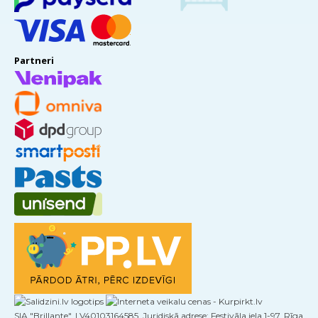
Partneri
SIA "Brillante", LV40103164585, Juridiskā adrese: Festivāla iela 1-97, Rīga