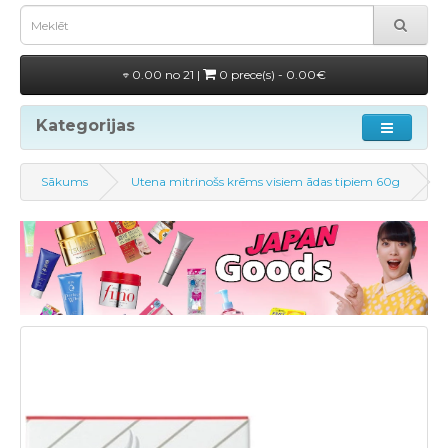
0.00 no 21 |
0 prece(s) - 0.00€
Kategorijas
Sākums
Utena mitrinošs krēms visiem ādas tipiem 60g