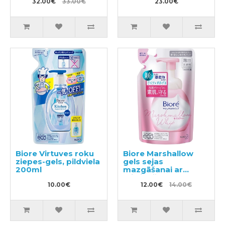
32.00€
33.00€
23.00€
Biore Virtuves roku
Biore Marshallow
ziepes-gels, pildviela
gels sejas
200ml
mazgāšanai ar
mitrinošu efektu,
10.00€
pildviela 130ml
12.00€
14.00€