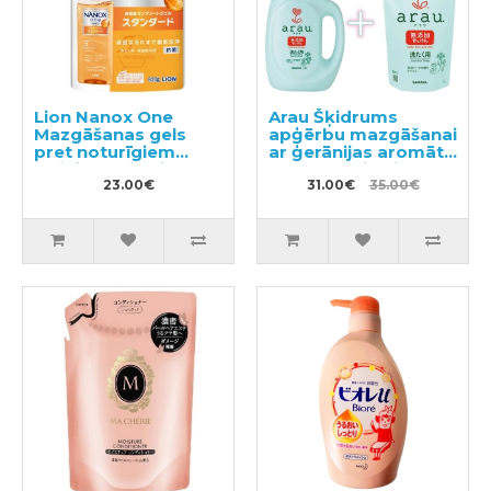
Lion Nanox One
Arau Šķidrums
Mazgāšanas gels
apģērbu mazgāšanai
pret noturīgiem
ar ģerānijas aromātu
traipiem, pildviela
1200ml + pildviela
820g
23.00€
1000ml
31.00€
35.00€