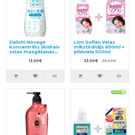
Daiichi Novage
Lion Soflan Veļas
Koncentrēts šķidrais
mīkstinātājs 650ml +
veļas mazgāšanas
pildviela 500ml
līdzeklis 300ml
13.00€
23.00€
26.00€