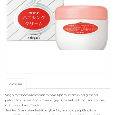
Apraksts
Viegls mitrinošs krēms visiem ādas tipiem. Krēms visai ģimenei,
pateicoties mitrinošām un aizsargājošām sastāvdaļām, ātri iesūcas,
mitrina un baro jūsu ādu.
Sastāvs: ūdens, stearīnskābe, glicerīns, setanols, propilēnglikols,