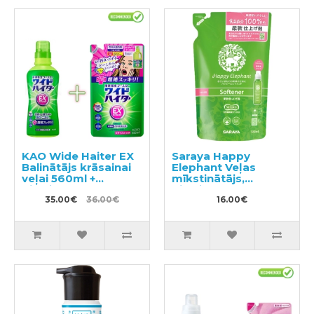
KAO Wide Haiter EX
Saraya Happy
Balinātājs krāsainai
Elephant Veļas
veļai 560ml +
mīkstinātājs,
pildviela 820ml
pildviela 540ml
35.00€
36.00€
16.00€