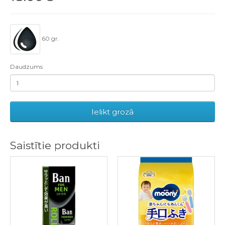
60 gr.
Daudzums
Ielikt grozā
Saistītie produkti