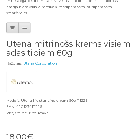
minerāleļļa, cetilpalmitāts, vazelīns, lanolinalkols, kālija hidroksīds,
nātrija hidroksīds, dimetikols, metilparabēns, butilparabēns,
smaržvielas.
Utena mitrinošs krēms visiem
ādas tipiem 60g
Ražotājs:
Utena Corporation
Modelis: Utena Moisturizing cream 60g 111226
EAN: 4901234111226
Pieejamība: Ir noliktavā
18.00€