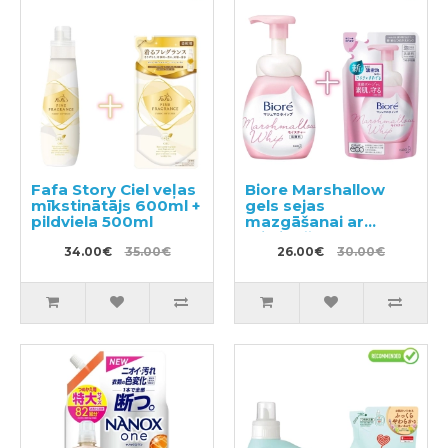
Fafa Story Ciel veļas
Biore Marshallow
mīkstinātājs 600ml +
gels sejas
pildviela 500ml
mazgāšanai ar
mitrinošo efektu
34.00€
35.00€
150ml + pildviela
26.00€
30.00€
130ml