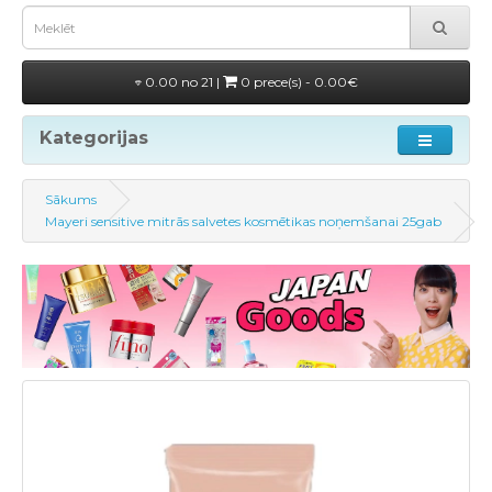
0.00 no 21 |
0 prece(s) - 0.00€
Kategorijas
Sākums
Mayeri sensitive mitrās salvetes kosmētikas noņemšanai 25gab