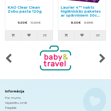
KAO Clear Clean
Laurier 4*" nakts
Zobu pasta 120g
higiēniskās paketes
ar spārniņiem 30cm
15gab
9.00€
11.00€
8.00€
9.99€
Informācija
Par mums
Vajadzētu zināt
Piegāde