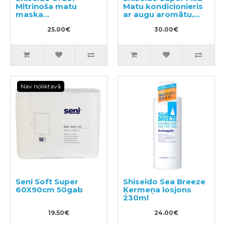
Mitrinoša matu
Matu kondicionieris
maska
ar augu aromātu,
nepaklausīgiem
pildviela 1000ml
matiem 140g
25.00€
30.00€
Nav noliktavā
Seni Soft Super
Shiseido Sea Breeze
60X90cm 50gab
Ķermeņa losjons
230ml
19.50€
24.00€