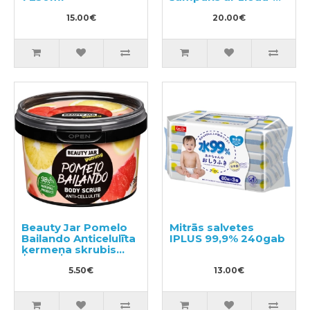
augļu aromātu,
15.00€
pildviela 380ml
20.00€
Beauty Jar Pomelo
Mitrās salvetes
Bailando Anticelulīta
IPLUS 99,9% 240gab
ķermeņa skrubis
360g
5.50€
13.00€