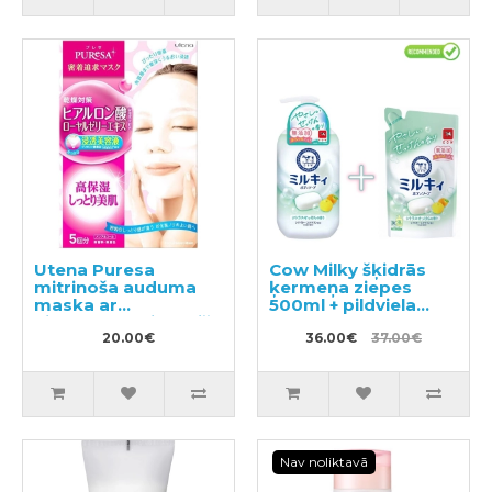
Utena Puresa
Cow Milky šķidrās
mitrinoša auduma
ķermeņa ziepes
maska ar
500ml + pildviela
hialuronskābi un bišu
360ml
māšu peru pieniņu
20.00€
36.00€
37.00€
5gab
Nav noliktavā