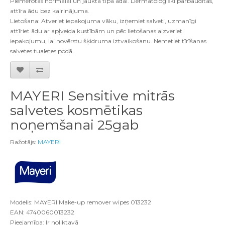
Piemērotas normālai un jaukta tipa ādai. Dermatoloģiski pārbaudītas,
attīra ādu bez kairinājuma.
Lietošana: Atveriet iepakojuma vāku, izņemiet salveti, uzmanīgi
attīriet ādu ar apļveida kustībām un pēc lietošanas aizveriet
iepakojumu, lai novērstu šķidruma iztvaikošanu. Nemetiet tīrīšanas
salvetes tualetes podā.
MAYERI Sensitive mitrās
salvetes kosmētikas
noņemšanai 25gab
Ražotājs:
MAYERI
Modelis: MAYERI Make-up remover wipes 013232
EAN: 4740060013232
Pieejamība: Ir noliktavā