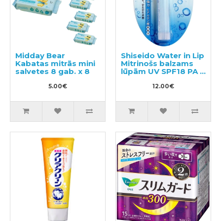
Midday Bear
Shiseido Water in Lip
Kabatas mitrās mini
Mitrinošs balzams
salvetes 8 gab. x 8
lūpām UV SPF18 PA +
3.5g
5.00€
12.00€