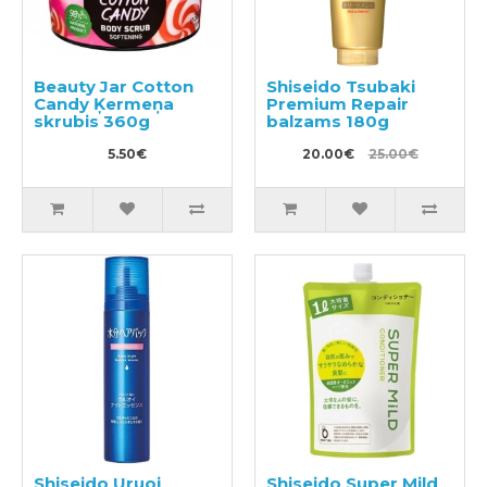
Beauty Jar Cotton
Shiseido Tsubaki
Candy Ķermeņa
Premium Repair
skrubis 360g
balzams 180g
5.50€
20.00€
25.00€
Shiseido Uruoi
Shiseido Super Mild