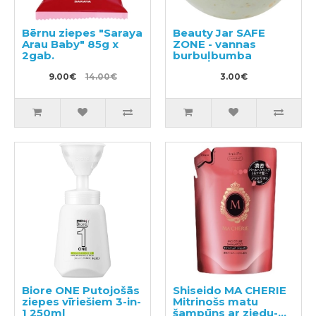
Bērnu ziepes "Saraya
Beauty Jar SAFE
Arau Baby" 85g x
ZONE - vannas
2gab.
burbuļbumba
9.00€
14.00€
3.00€
Biore ONE Putojošās
Shiseido MA CHERIE
ziepes vīriešiem 3-in-
Mitrinošs matu
1 250ml
šampūns ar ziedu-