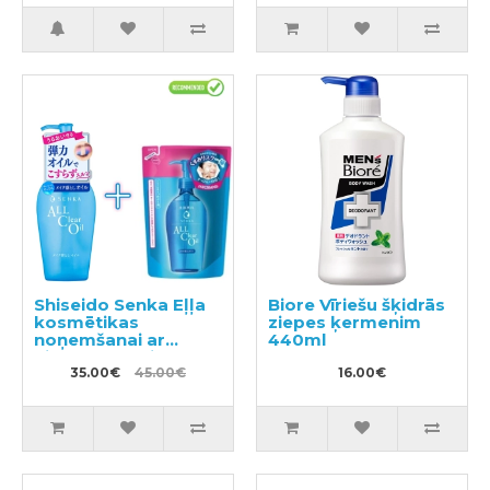
Shiseido Senka Eļļa
Biore Vīriešu šķidrās
kosmētikas
ziepes ķermenim
noņemšanai ar
440ml
hialuronskābi 230ml
+ pildviela 180ml
35.00€
45.00€
16.00€