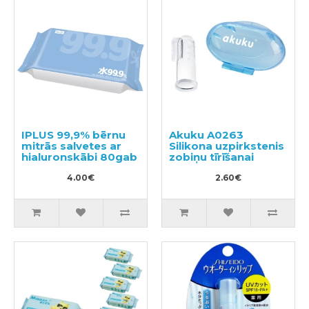
IPLUS 99,9% bērnu
Akuku A0263
mitrās salvetes ar
Silikona uzpirkstenis
hialuronskābi 80gab
zobiņu tīrīšanai
4.00€
2.60€