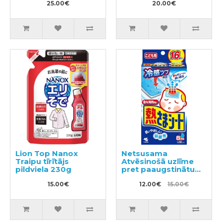
102gab
25.00€
20.00€
Lion Top Nanox
Netsusama
Traipu tīrītājs
Atvēsinošā uzlīme
pildviela 230g
pret paaugstinātu
temperatūru no 2-10
15.00€
gadiem 16gab
12.00€
15.00€