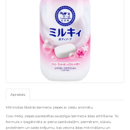
Apraksts
Mitrinošas šķidrās ķermeņa ziepes ar ziedu aromātu.
Cow Milky ziepes paredzētas saudzīgai ķermeņa ādas attīrīšanai. To
formula ir bagātināta ar piena sastāvdaļām, piemēram, sūkalu
proteīniem un saldo krējumu, kas veicina ādas mitrināšanu un