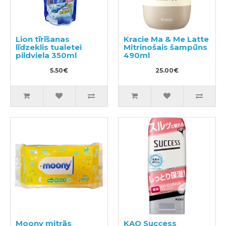
Lion tīrīšanas
Kracie Ma & Me Latte
līdzeklis tualetei
Mitrinošais šampūns
pildviela 350ml
490ml
5.50€
25.00€
Moony mitrās
KAO Success