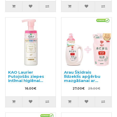
KAO Laurier
Arau Šķidrais
Putojošās ziepes
līdzeklis apģērbu
intīmai higiēnai
mazgāšanai ar
150ml
sastāvam pievienoto
16.00€
lavandas un
27.00€
29.00€
piparmētras
ekstraktu 1200ml +
pildviela 1000ml