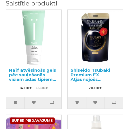
Saistītie produkti
Naïf atvēsinošs gels
Shiseido Tsubaki
pēc sauļošanās
Premium EX
visiem ādas tipiem
Atjaunojošs
100ml
šampūns bojātiem
14.00€
15.00€
matiem pildviela
20.00€
300ml
SUPER PIEDĀVĀJUMS