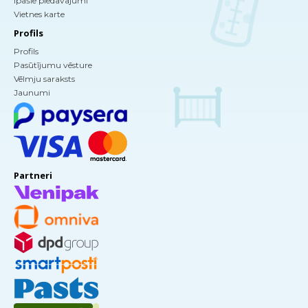
Īpašie piedāvājumi
Vietnes karte
Profils
Profils
Pasūtījumu vēsture
Vēlmju saraksts
Jaunumi
Partneri