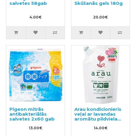
salvetes 58gab
Skūšanās gels 180g
4.00€
20.00€
Pigeon mitrās
Arau kondicionieris
antibakteriālās
veļai ar lavandas
salvetes 2x60 gab
aromātu pildviela
650ml
13.00€
14.00€