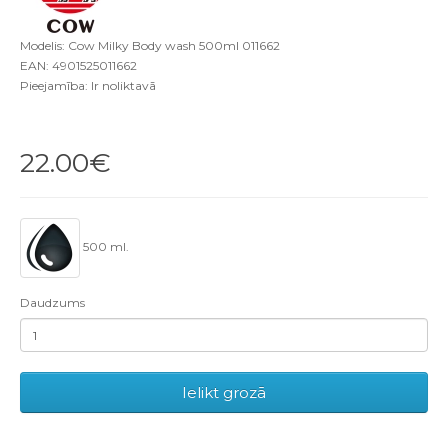
Modelis: Cow Milky Body wash 500ml 011662
EAN: 4901525011662
Pieejamība: Ir noliktavā
22.00€
500 ml.
Daudzums
Ielikt grozā