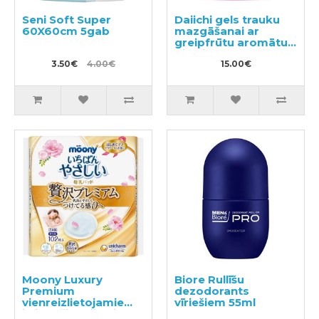
Seni Soft Super
Daiichi gels trauku
60X60cm 5gab
mazgāšanai ar
greipfrūtu aromātu
pildviela 700ml
3.50€
4.00€
15.00€
Moony Luxury
Biore Rullīšu
Premium
dezodorants
vienreizlietojamie
vīriešiem 55ml
ieliktnīši krūšturim