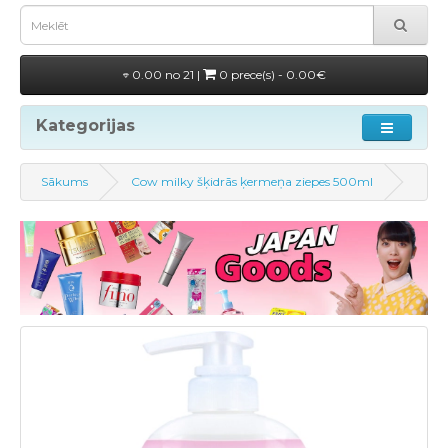
0.00 no 21 |
0 prece(s) - 0.00€
Kategorijas
Sākums
Cow milky šķidrās ķermeņa ziepes 500ml