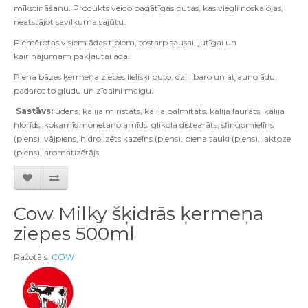
mīkstināšanu. Produkts veido bagātīgas putas, kas viegli noskalojas,
neatstājot savilkuma sajūtu.
Piemērotas visiem ādas tipiem, tostarp sausai, jutīgai un
kairinājumam pakļautai ādai.
Piena bāzes ķermeņa ziepes lieliski puto, dziļi baro un atjauno ādu,
padarot to gludu un zīdaini maigu.
Sastāvs:
ūdens, kālija miristāts, kālija palmitāts, kālija laurāts, kālija
hlorīds, kokamīdmonetanolamīds, glikola distearāts, sfingomielīns
(piens), vājpiens, hidrolizēts kazeīns (piens), piena tauki (piens), laktoze
(piens), aromatizētājs.
Cow Milky šķidrās ķermeņa
ziepes 500ml
Ražotājs:
COW