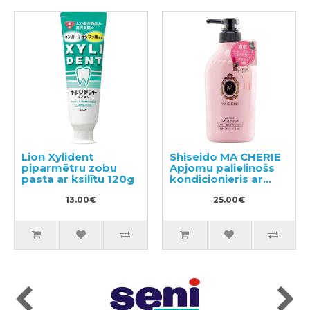
Lion Xylident
Shiseido MA CHERIE
piparmētru zobu
Apjomu palielinošs
pasta ar ksilītu 120g
kondicionieris ar
ziedu-augļu aromātu
13.00€
450ml
25.00€