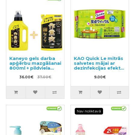
Kaneyo gels darba
KAO Quick Le mitrās
apģērbu mazgāšanai
salvetes mājai ar
800ml + pildviela
dezinfekcijas efektu,
700ml
ar smalku zaļās tējas
36.00€
37.00€
aromātu 20gab
9.00€
Nav noliktavā