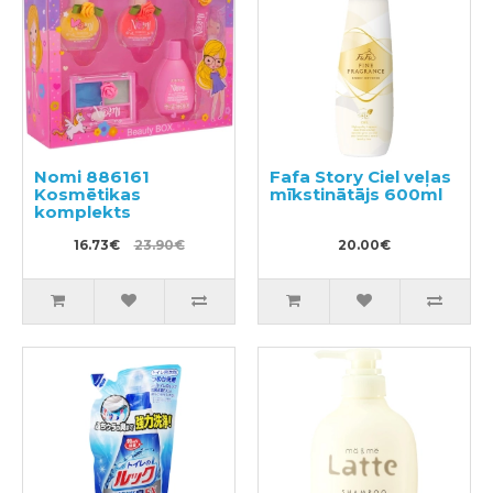
Nomi 886161
Fafa Story Ciel veļas
Kosmētikas
mīkstinātājs 600ml
komplekts
16.73€
23.90€
20.00€