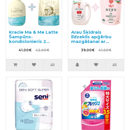
Kracie Ma & Me Latte
Arau Šķidrais
Šampūns-
līdzeklis apģērbu
kondicionieris 2
mazgāšanai ar
vienā 490ml +
sastāvam pievienoto
pildviela 360ml
41.00€
42.00€
lavandas un
39.00€
41.00€
piparmētras
ekstraktu 1200ml +
pildviela 2000ml