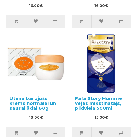
16.00€
16.00€
Utena barojošs
Fafa Story Homme
krēms normālai un
veļas mīkstinātājs,
sausai ādai 60g
pildviela 500ml
18.00€
15.00€