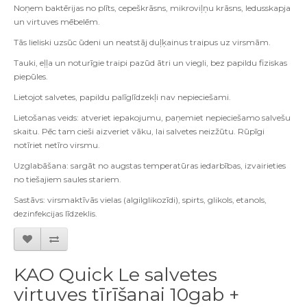
Noņem baktērijas no plīts, cepeškrāsns, mikroviļņu krāsns, ledusskapja
un virtuves mēbelēm.
Tās lieliski uzsūc ūdeni un neatstāj duļķainus traipus uz virsmām.
Tauki, eļļa un noturīgie traipi pazūd ātri un viegli, bez papildu fiziskas
piepūles.
Lietojot salvetes, papildu palīglīdzekļi nav nepieciešami.
Lietošanas veids: atveriet iepakojumu, paņemiet nepieciešamo salvešu
skaitu. Pēc tam cieši aizveriet vāku, lai salvetes neizžūtu. Rūpīgi
notīriet netīro virsmu.
Uzglabāšana: sargāt no augstas temperatūras iedarbības, izvairieties
no tiešajiem saules stariem.
Sastāvs: virsmaktīvās vielas (algilglikozīdi), spirts, glikols, etanols,
dezinfekcijas līdzeklis.
KAO Quick Le salvetes
virtuves tīrīšanai 10gab +