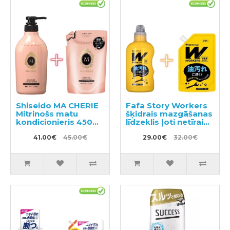
Shiseido MA CHERIE
Fafa Story Workers
Mitrinošs matu
šķidrais mazgāšanas
kondicionieris 450ml
līdzeklis ļoti netīrai
+ pildviela 380ml
veļai un darba
41.00€
45.00€
apģērbam 800ml +
29.00€
32.00€
pildviela 720ml