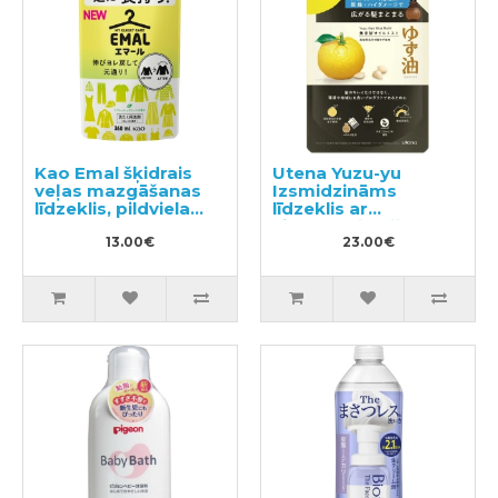
Kao Emal šķidrais
Utena Yuzu-yu
veļas mazgāšanas
Izsmidzināms
līdzeklis, pildviela
līdzeklis ar
360ml
citrusaugļu eļļām
13.00€
matu mitrināšanai un
23.00€
barošanai, pildviela
160ml