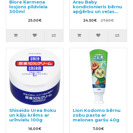
Biore Ķermeņa
Arau Baby
losjons pildviela
kondicionieris bērnu
300ml
apģērbu un veļas
mazgāšanai 480ml +
25.00€
pildviela 440ml
24.50€
27.50€
Shiseido Urea Roku
Lion Kodomo bērnu
un kāju krēms ar
zobu pasta ar
urīnvielu 100g
melones garšu 40g
16.00€
7.00€