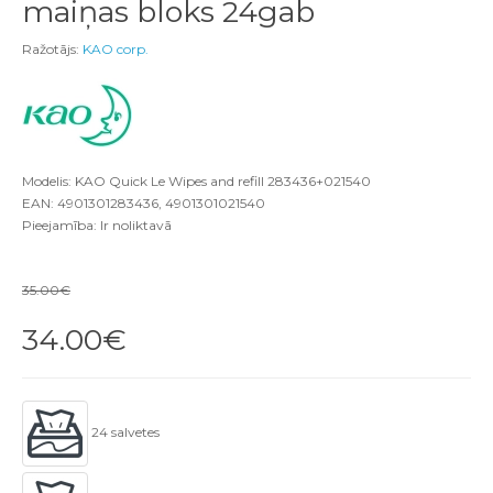
maiņas bloks 24gab
Ražotājs:
KAO corp.
Modelis: KAO Quick Le Wipes and refill 283436+021540
EAN: 4901301283436, 4901301021540
Pieejamība: Ir noliktavā
35.00€
34.00€
24 salvetes