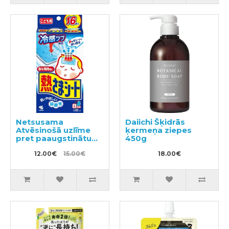
Netsusama
Daiichi Šķidrās
Atvēsinošā uzlīme
ķermeņa ziepes
pret paaugstinātu
450g
temperatūru no 2-10
gadiem 16gab
12.00€
15.00€
18.00€