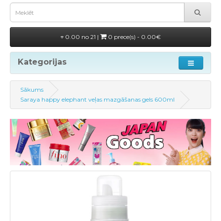
0.00 no 21 |
0 prece(s) - 0.00€
Kategorijas
Sākums
Saraya happy elephant veļas mazgāšanas gels 600ml