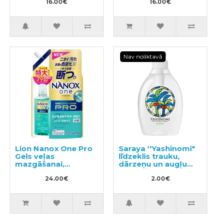
antistatisku efektu
16.00€
16.00€
200ml
Nav noliktavā
Lion Nanox One Pro
Saraya ''Yashinomi"
Gels veļas
līdzeklis trauku,
mazgāšanai,
dārzeņu un augļu
pildviela 790g
mazgāšanai,
24.00€
paraugs 50ml
2.00€