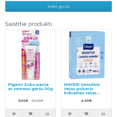
Ielikt grozā
Saistītie produkti
Pigeon Zobu pasta
MAYERI Sensitive
ar zemeņu garšu 50g
Veļas pulveris
krāsainas veļas
mazgāšanai 650g
9.00€
12.00€
4.00€