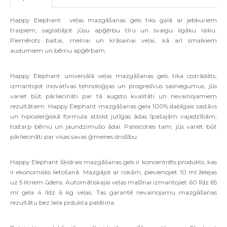
Happy Elephant veļas mazgāšanas gels tiks galā ar jebkuriem
traipiem, saglabājot jūsu apģērbu tīru un svaigu ilgāku laiku.
Piemērots baltai, melnai un krāsainai veļai, kā arī smalkiem
audumiem un bērnu apģērbam.
Happy Elephant universālā veļas mazgāšanas gels tika izstrādāts,
izmantojot inovatīvas tehnoloģijas un progresīvus sasniegumus, jūs
variet būt pārliecināti par tā augsto kvalitāti un nevainojamiem
rezultātiem. Happy Elephant mazgāšanas gela 100% dabīgais sastāvs
un hipoalerģiskā formula atbilst jutīgas ādas īpašajām vajadzībām,
tostarp bērnu un jaundzimušo ādai. Pateicoties tam, jūs variet būt
pārliecināti par visas savas ģimenes drošību.
Happy Elephant šķidrais mazgāšanas gels ir koncentrēts produkts, kas
ir ekonomisks lietošanā. Mazgājot ar rokām, pievienojiet 10 ml želejas
uz 5 litriem ūdens. Automātiskajai veļas mašīnai izmantojiet 60 līdz 65
ml gela 4 līdz 6 kg veļas. Tas garantē nevainojamu mazgāšanas
rezultātu bez liela prdukta patēriņa.