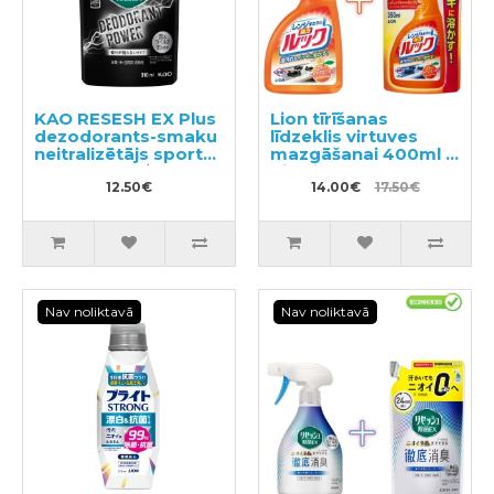
KAO RESESH EX Plus
Lion tīrīšanas
dezodorants-smaku
līdzeklis virtuves
neitralizētājs sporta
mazgāšanai 400ml +
un darba apģērbam,
pildviela 350ml
pildviela 310ml
12.50€
14.00€
17.50€
Nav noliktavā
Nav noliktavā