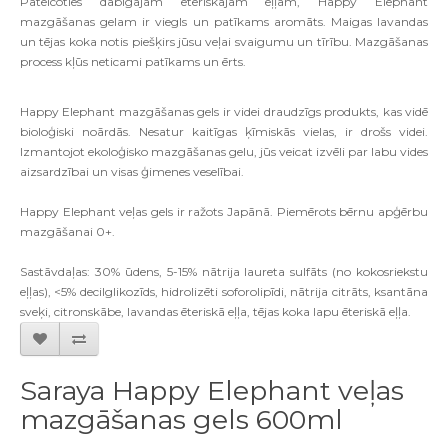
Pateicoties dabīgajām ēteriskajām eļļām, Happy Elephant
mazgāšanas gelam ir viegls un patīkams aromāts. Maigas lavandas
un tējas koka notis piešķirs jūsu veļai svaigumu un tīrību. Mazgāšanas
process kļūs neticami patīkams un ērts.
Happy Elephant mazgāšanas gels ir videi draudzīgs produkts, kas vidē
bioloģiski noārdās. Nesatur kaitīgas ķīmiskās vielas, ir drošs videi.
Izmantojot ekoloģisko mazgāšanas gelu, jūs veicat izvēli par labu vides
aizsardzībai un visas ģimenes veselībai.
Happy Elephant veļas gels ir ražots Japānā. Piemērots bērnu apģērbu
mazgāšanai 0+.
Sastāvdaļas: 30% ūdens, 5-15% nātrija laureta sulfāts (no kokosriekstu
eļļas), <5% decilglikozīds, hidrolizēti soforolipīdi, nātrija citrāts, ksantāna
sveķi, citronskābe, lavandas ēteriskā eļļa, tējas koka lapu ēteriskā eļļa.
Saraya Happy Elephant veļas
mazgāšanas gels 600ml