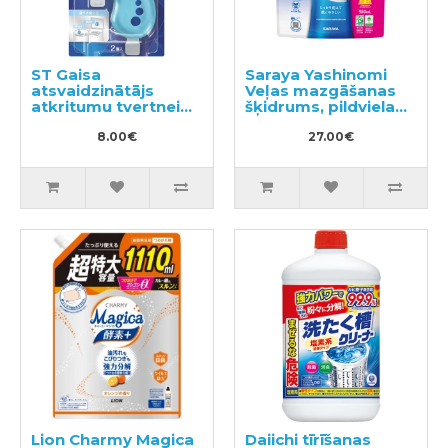
ST Gaisa
Saraya Yashinomi
atsvaidzinātājs
Veļas mazgāšanas
atkritumu tvertnei
šķidrums, pildviela
2gab
950ml
8.00€
27.00€
Lion Charmy Magica
Daiichi tīrīšanas