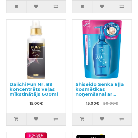
Daiichi Fun Nr. 89
Shiseido Senka Eļļa
koncentrēts veļas
kosmētikas
mīkstinātājs 600ml
noņemšanai ar
hialuronskābi
15.00€
pildviela 180ml
15.00€
20.00€