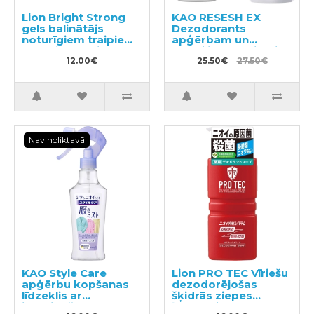
Lion Bright Strong
KAO RESESH EX
gels balinātājs
Dezodorants
noturīgiem traipiem
apģērbam un
ar antibakteriālu
tekstilizstrādājumiem
efektu 510ml
12.00€
370ml + pildviela
25.50€
27.50€
320ml
Nav noliktavā
KAO Style Care
Lion PRO TEC Vīriešu
apģērbu kopšanas
dezodorējošas
līdzeklis ar
šķidrās ziepes
izlīdzinošu un
ķermenim 420ml