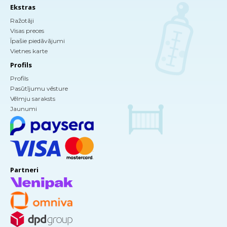
Ekstras
Ražotāji
Visas preces
Īpašie piedāvājumi
Vietnes karte
Profils
Profils
Pasūtījumu vēsture
Vēlmju saraksts
Jaunumi
Partneri