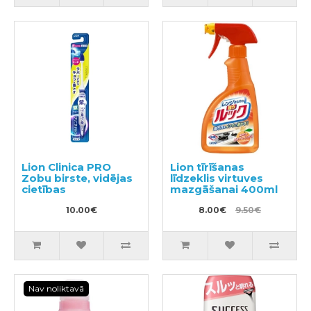
Lion Clinica PRO
Lion tīrīšanas
Zobu birste, vidējas
līdzeklis virtuves
cietības
mazgāšanai 400ml
10.00€
8.00€
9.50€
Nav noliktavā