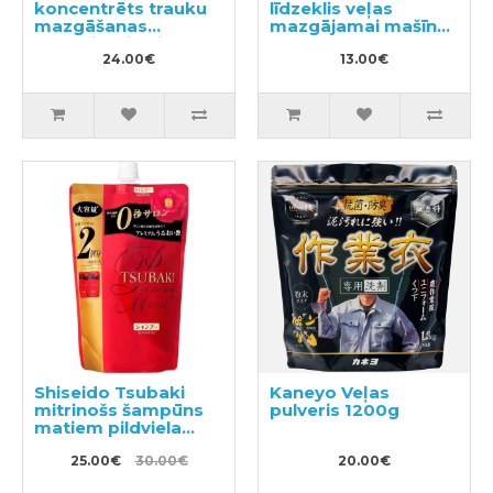
koncentrēts trauku
līdzeklis veļas
mazgāšanas
mazgājamai mašīnai
līdzeklis, pildviela
550g
1110ml
24.00€
13.00€
Shiseido Tsubaki
Kaneyo Veļas
mitrinošs šampūns
pulveris 1200g
matiem pildviela
660ml
25.00€
30.00€
20.00€