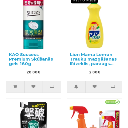
Nav noliktavā
KAO Success
Lion Mama Lemon
Premium Skūšanās
Trauku mazgāšanas
gels 180g
līdzeklis, paraugs
50ml
20.00€
2.00€