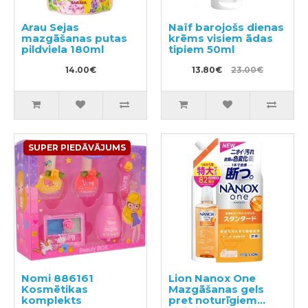
Arau Sejas
Naïf barojošs dienas
mazgāšanas putas
krēms visiem ādas
pildviela 180ml
tipiem 50ml
14.00€
13.80€
23.00€
SUPER PIEDĀVĀJUMS
Nomi 886161
Lion Nanox One
Kosmētikas
Mazgāšanas gels
komplekts
pret noturīgiem