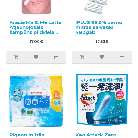
Kracie Ma & Me Latte
IPLUS 99,9% bērnu
Atjaunojošais
mitrās salvetes
šampūns pildviela
480gab
360ml
17.00€
17.50€
Pigeon mitrās
Kao Attack Zero