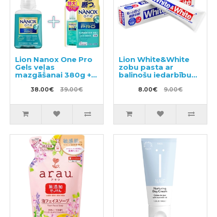
Lion Nanox One Pro
Lion White&White
Gels veļas
zobu pasta ar
mazgāšanai 380g +
balinošu iedarbību
pildviela 790g
150g
38.00€
39.00€
8.00€
9.00€