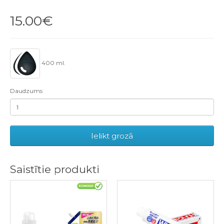
15.00€
400 ml.
Daudzums
Ielikt grozā
Saistītie produkti