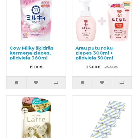
Cow Milky šķidrās
Arau putu roku
ķermeņa ziepes,
ziepes 300ml +
pildviela 360ml
pildviela 500ml
15.00€
23.00€
25.50€