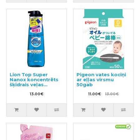
Lion Top Super
Pigeon vates kociņi
Nanox koncentrēts
ar eļļas virsmu
šķidrais veļas
50gab
mazgāšanas
līdzeklis, 400ml
13.00€
11.00€
13.00€
pudele ar sūkni