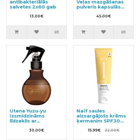
antibakteriālās
Veļas mazgāšanas
salvetes 2x60 gab
pulveris kapsulās
55gab
13.00€
45.00€
Utena Yuzu-yu
Naïf saules
Izsmidzināms
aizsargājošs krēms
līdzeklis ar
ķermenim SPF30
citrusaugļu eļļām
100ml
matu mitrināšanai un
30.00€
15.99€
22.00€
barošanai 180ml