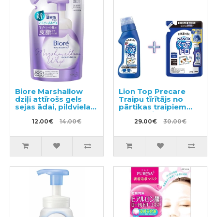
Biore Marshallow
Lion Top Precare
dziļi attīrošs gels
Traipu tīrītājs no
sejas ādai, pildviela
pārtikas traipiem
130ml
220g + pildviela 200g
12.00€
14.00€
29.00€
30.00€