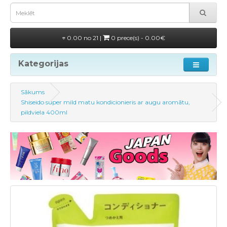
0.00 no 21 |
0 prece(s) - 0.00€
Kategorijas
Sākums
Shiseido super mild matu kondicionieris ar augu aromātu,
pildviela 400ml