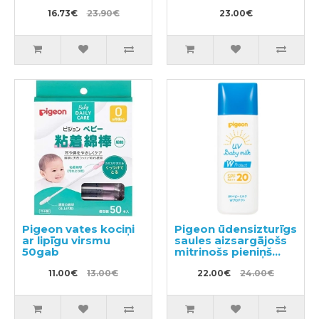
traipiem, pildviela
16.73€
23.90€
820g
23.00€
Pigeon vates kociņi
Pigeon ūdensizturīgs
ar lipīgu virsmu
saules aizsargājošs
50gab
mitrinošs pieniņš
SPF20 45g
11.00€
13.00€
22.00€
24.00€