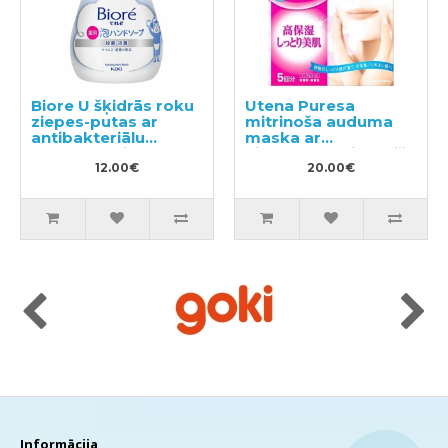
Biore U šķidrās roku
Utena Puresa
ziepes-putas ar
mitrinoša auduma
antibakteriālu
maska ar
efektu, ar vieglu
hialuronskābi un bišu
citrusu aromātu
12.00€
māšu peru pieniņu
20.00€
240ml
5gab
Informācija