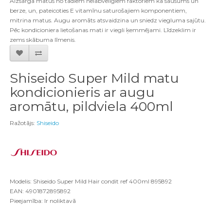
Aizsargā matus no tādiem nelabvēlīgiem faktoriem kā sausums un
berze, un, pateicoties E vitamīnu saturošajiem komponentiem,
mitrina matus. Augu aromāts atsvaidzina un sniedz viegluma sajūtu.
Pēc kondicioniera lietošanas mati ir viegli ķemmējami. Līdzeklim ir
zems skābuma līmenis
.
Shiseido Super Mild matu
kondicionieris ar augu
aromātu, pildviela 400ml
Ražotājs:
Shiseido
Modelis: Shiseido Super Mild Hair condit ref 400ml 895892
EAN: 4901872895892
Pieejamība: Ir noliktavā