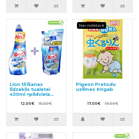
Nav noliktavā
Lion tīrīšanas
Pigeon Pretodu
līdzeklis tualetei
uzlīmes 60gab
450ml +pildviela
350ml
12.00€
15.00€
17.00€
19.00€