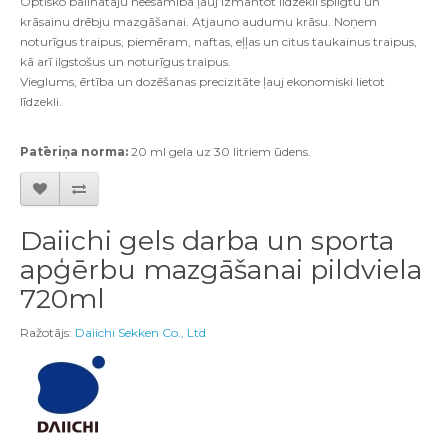
Optisko balinātāju neesamība ļauj izmantot līdzekli spilgtu un
krāsainu drēbju mazgāšanai. Atjauno audumu krāsu. Noņem
noturīgus traipus, piemēram, naftas, eļļas un citus taukainus traipus,
kā arī ilgstošus un noturīgus traipus.
Vieglums, ērtība un dozēšanas precizitāte ļauj ekonomiski lietot
līdzekli.
Patēriņa norma:
20 ml gela uz 30 litriem ūdens.
Daiichi gels darba un sporta
apģērbu mazgāšanai pildviela
720ml
Ražotājs:
Daiichi Sekken Co., Ltd