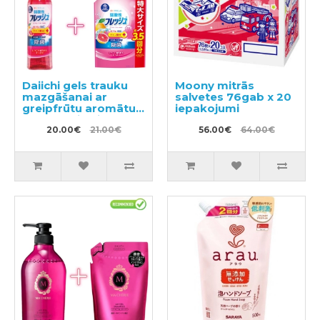
Daiichi gels trauku
Moony mitrās
mazgāšanai ar
salvetes 76gab x 20
greipfrūtu aromātu
iepakojumi
250ml + pildviela
700ml
20.00€
21.00€
56.00€
64.00€