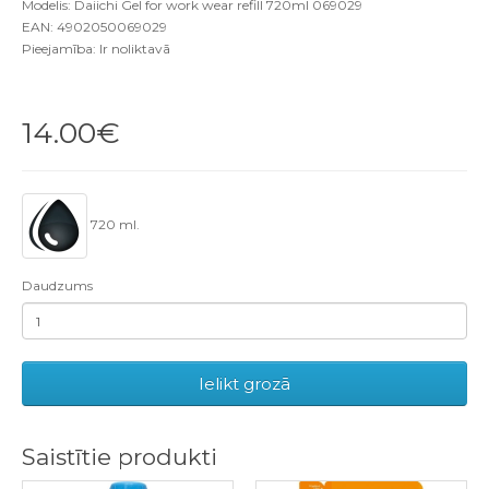
Modelis: Daiichi Gel for work wear refill 720ml 069029
EAN: 4902050069029
Pieejamība: Ir noliktavā
14.00€
720 ml.
Daudzums
Ielikt grozā
Saistītie produkti