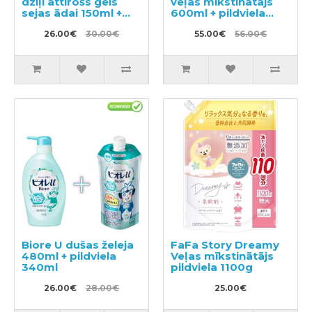
dziļi attīrošs gels
veļas mīkstinātājs
sejas ādai 150ml +
600ml + pildviela
pildviela 130ml
1440ml
26.00€
30.00€
55.00€
56.00€
Biore U dušas želeja
FaFa Story Dreamy
480ml + pildviela
Veļas mīkstinātājs
340ml
pildviela 1100g
26.00€
28.00€
25.00€