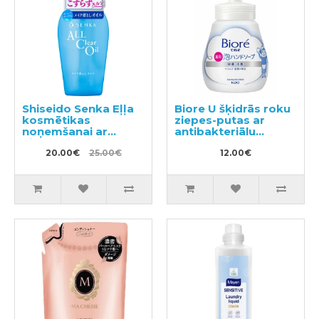
Shiseido Senka Eļļa
Biore U šķidrās roku
kosmētikas
ziepes-putas ar
noņemšanai ar
antibakteriālu
hialuronskābi 230ml
efektu, ar vieglu
20.00€
25.00€
citrusu aromātu
12.00€
240ml