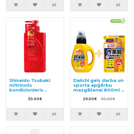
Shiseido Tsubaki
Daiichi gels darba un
mitrinošs
sporta apģērbu
kondicionieris
mazgāšanai 800ml +
matiem 490ml
pildviela 720ml
30.00€
29.00€
30.00€