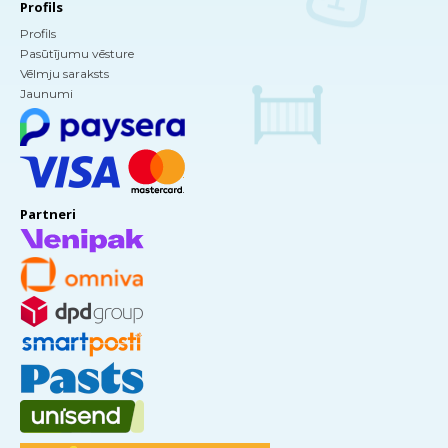
Profils
Profils
Pasūtījumu vēsture
Vēlmju saraksts
Jaunumi
Partneri