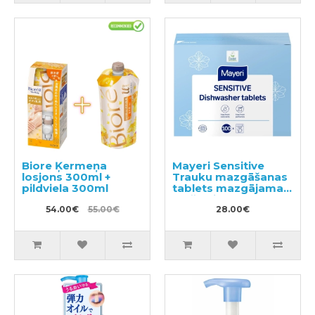
Biore Ķermeņa
Mayeri Sensitive
losjons 300ml +
Trauku mazgāšanas
pildviela 300ml
tablets mazgājamai
mašīnai 100gab
54.00€
55.00€
28.00€