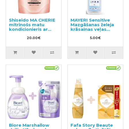
Shiseido MA CHERIE
MAYERI Sensitive
mitrinošs matu
Mazgāšanas želeja
kondicionieris ar
krāsainas veļas
ziedu-augļu
mazgāšanai 1l
aromātu, pildviela
20.00€
5.00€
380ml
Biore Marshallow
Fafa Story Beaute