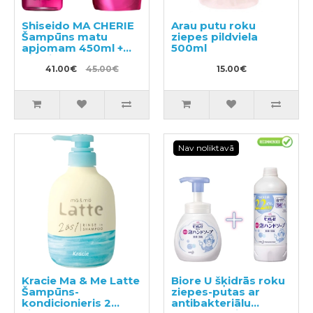
Shiseido MA CHERIE
Arau putu roku
Šampūns matu
ziepes pildviela
apjomam 450ml +
500ml
pildviela 380ml
41.00€
45.00€
15.00€
Nav noliktavā
Kracie Ma & Me Latte
Biore U šķidrās roku
Šampūns-
ziepes-putas ar
kondicionieris 2
antibakteriālu