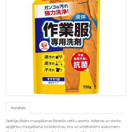
Apraksts
Spēcīgs šķidrs mazgāšanas līdzeklis netīru sporta, ikdienas un darba
apģērbu mazgāšanai no kokvilnas, lina un sintētiskiem audumiem.