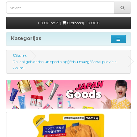
0.00 no 21 |
0 prece(s) - 0.00€
Kategorijas
Sākums
Daiichi gels darba un sporta apģērbu mazgāšanai pildviela
720ml