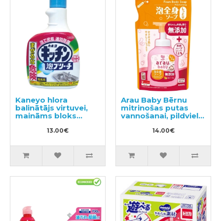
Kaneyo hlora
Arau Baby Bērnu
balinātājs virtuvei,
mitrinošas putas
maināms bloks
vannošanai, pildviela
400ml
400ml
13.00€
14.00€