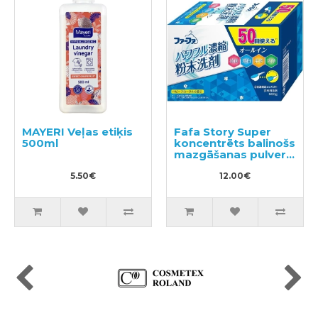
MAYERI Veļas etiķis
Fafa Story Super
500ml
koncentrēts balinošs
mazgāšanas pulveris
500g
5.50€
12.00€