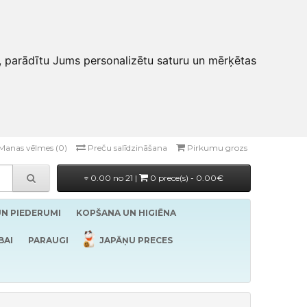
, parādītu Jums personalizētu saturu un mērķētas
Manas vēlmes (0)
Preču salīdzināšana
Pirkumu grozs
0.00 no 21 |
0 prece(s) - 0.00€
UN PIEDERUMI
KOPŠANA UN HIGIĒNA
BAI
PARAUGI
JAPĀŅU PRECES