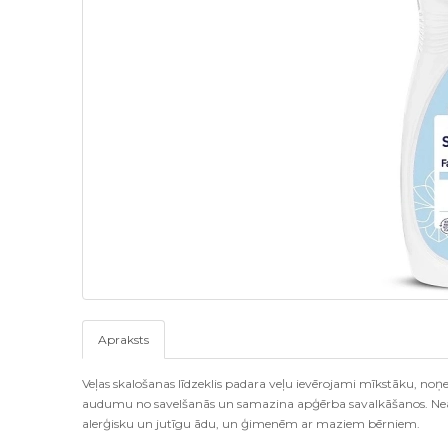
Apraksts
Veļas skalošanas līdzeklis padara veļu ievērojami mīkstāku, noņ
audumu no savelšanās un samazina apģērba savalkāšanos. Neastur
alerģisku un jutīgu ādu, un ģimenēm ar maziem bērniem.