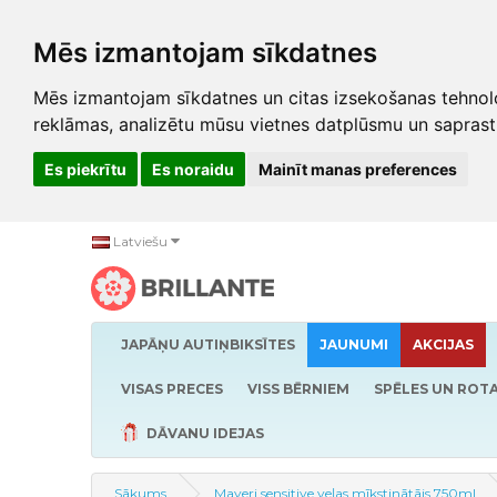
Mēs izmantojam sīkdatnes
Mēs izmantojam sīkdatnes un citas izsekošanas tehnolo
reklāmas, analizētu mūsu vietnes datplūsmu un saprast
Es piekrītu
Es noraidu
Mainīt manas preferences
Latviešu
JAPĀŅU AUTIŅBIKSĪTES
JAUNUMI
AKCIJAS
VISAS PRECES
VISS BĒRNIEM
SPĒLES UN ROTA
DĀVANU IDEJAS
Sākums
Mayeri sensitive veļas mīkstinātājs 750ml