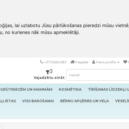
ģijas, lai uzlabotu Jūsu pārlūkošanas pieredzi mūsu vietnē
u, no kurienes nāk mūsu apmeklētāji.
+37125654183
Piegāde
Mans profils
Vajadzētu zināt
GRŪTNIECĒM UN MAMMĀM
KOSMĒTIKA
TĪRĪŠANAS LĪDZEKĻI 
ĻLIETAS
VISS BAROŠANAI
BĒRNU APĢĒRBS UN VEĻA
VESELĪ