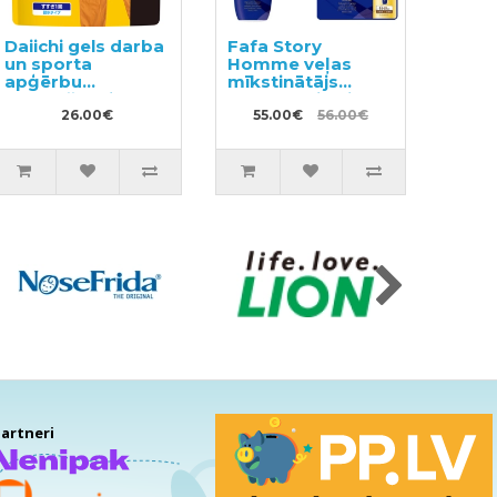
Daiichi gels darba
Fafa Story
un sporta
Homme veļas
apģērbu
mīkstinātājs
mazgāšanai
600ml + pildviela
pildviela 1.5kg
26.00€
1440ml
55.00€
56.00€
artneri