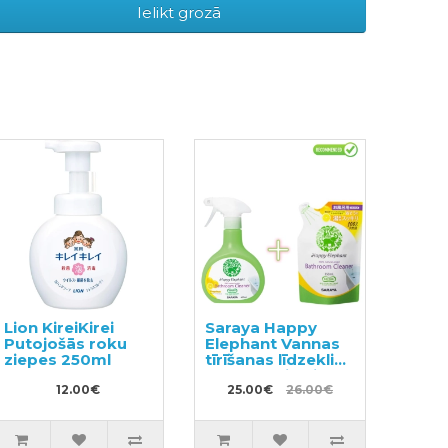
Ielikt grozā
Lion KireiKirei
Saraya Happy
Putojošās roku
Elephant Vannas
ziepes 250ml
tīrīšanas līdzeklis
400ml + pildviela
12.00€
350ml
25.00€
26.00€