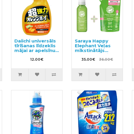
Daiichi universāls
Saraya Happy
tīrīšanas līdzeklis
Elephant Veļas
mājai ar apelsīnu
mīkstinātājs
aromātu pildviela
600ml + pildviela
400ml
12.00€
540ml
35.00€
36.00€