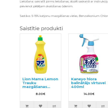
Lietošana: sakratīt pirms lietošanas, dozēt saskaņā ar instrukc
pievienot pēdējam skalošanas ūdenim.
Sastāvs: 5-15% katjonu mazgāšanas vielas, Benzalkonium Chlor
Saistītie produkti
Lion Mama Lemon
Kaneyo hlora
Trauku
balinātājs virtuvei
mazgāšanas
400ml
līdzeklis 800ml
8.00€
14.00€