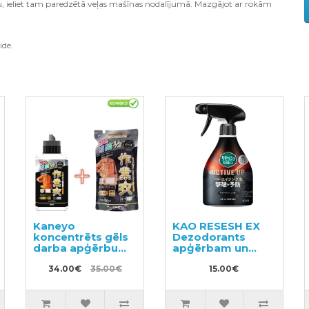
iju, ieliet tam paredzētā veļas mašīnas nodalījumā. Mazgājot ar rokām
ide.
Kaneyo
KAO RESESH EX
koncentrēts gēls
Dezodorants
darba apģērbu
apģērbam un
mazgāšanai
veļai 350ml
500ml + pildviela
34.00€
35.00€
15.00€
450ml