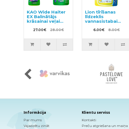
KAO Wide Haiter
Lion tīrīšanas
EX Balinātājs
līdzeklis
krāsainai veļai
vannasistabai
560ml + pildviela
pildviela 350ml
450ml
27.00€
28.00€
6.00€
8.00€
Informācija
Klientu serviss
Par mums
Kontakti
Vajadzētu zināt
Preču atgriešana un maiņa