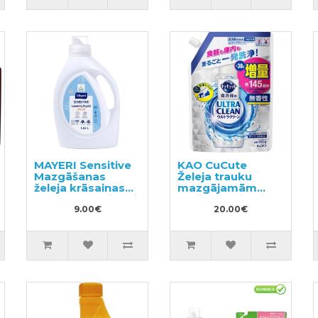
MAYERI Sensitive
KAO CuCute
Mazgāšanas
Želeja trauku
želeja krāsainas
mazgājamām
veļas mazgāšanai
mašīnām pildviela
1.65l
9.00€
800g
20.00€