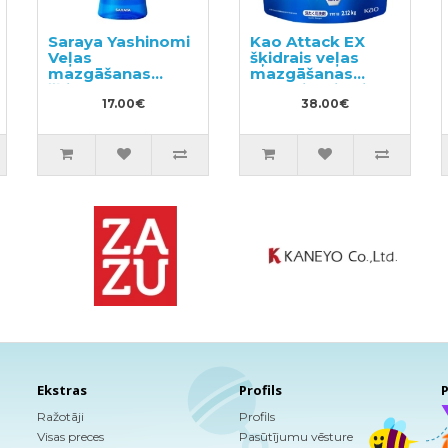
Saraya Yashinomi
Kao Attack EX
Veļas
šķidrais veļas
mazgāšanas
mazgāšanas
šķidrums 520ml
līdzeklis, pildviela
17.00€
2.12kg
38.00€
Ekstras
Profils
P
Ražotāji
Profils
Visas preces
Pasūtījumu vēsture