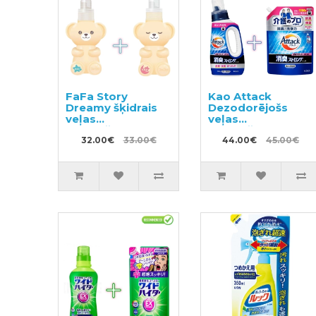
FaFa Story
Kao Attack
Dreamy šķidrais
Dezodorējošs
veļas
veļas
mazgāšanas
mazgāšanas gels
līdzeklis 400g +
32.00€
33.00€
720g + pildviela
44.00€
45.00€
veļas mīkstinātājs
1150g
450g