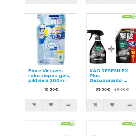
Biore Virtuves
KAO RESESH EX
roku ziepes-gels,
Plus
pildviela 200ml
Dezodorants-
smaku
10.00€
neitralizētājs
39.00€
40.00€
sporta un darba
apģērbam 360ml
+ pildviela 680ml