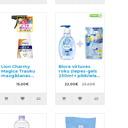
Lion Charmy
Biore virtuves
Magica Trauku
roku ziepes-gels
mazgāšanas
250ml + pildviela
sprejs 300ml
200ml
15.00€
22.00€
23.00€