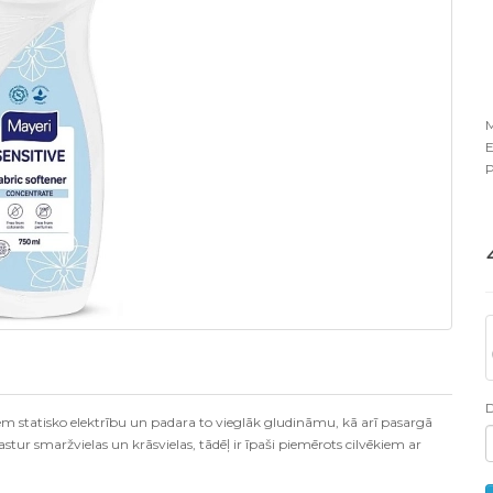
M
E
P
em statisko elektrību un padara to vieglāk gludināmu, kā arī pasargā
 smaržvielas un krāsvielas, tādēļ ir īpaši piemērots cilvēkiem ar