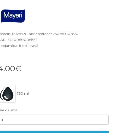
odelis: MAYERI Fabric softener 750ml 006852
AN: 4740060006852
ieejamība: Ir noliktavā
4.00€
750 ml
Daudzums