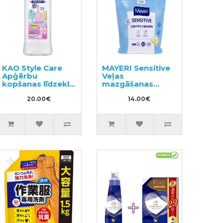
KAO Style Care
MAYERI Sensitive
Apģērbu
Veļas
kopšanas līdzeklis
mazgāšanas
ar izlīdzinošu un
kapsulas 32gab
antistatisku
20.00€
14.00€
efektu pildviela
400ml