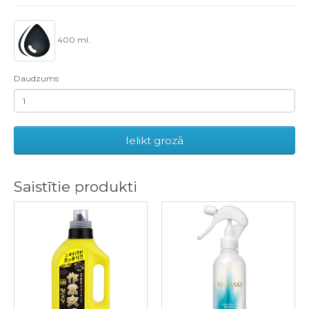
400 ml.
Daudzums
Ielikt grozā
Saistītie produkti