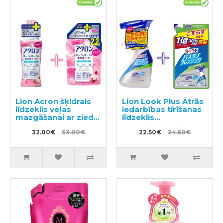
Lion Acron šķidrais
Lion Look Plus Ātrās
līdzeklis veļas
iedarbības tīrīšanas
mazgāšanai ar ziedu
līdzeklis
aromātu 450ml +
vannasistabai ar
pildviela 850ml
32.00€
33.00€
citrusaugļu aromātu
22.50€
24.50€
500ml + pildviela
450ml