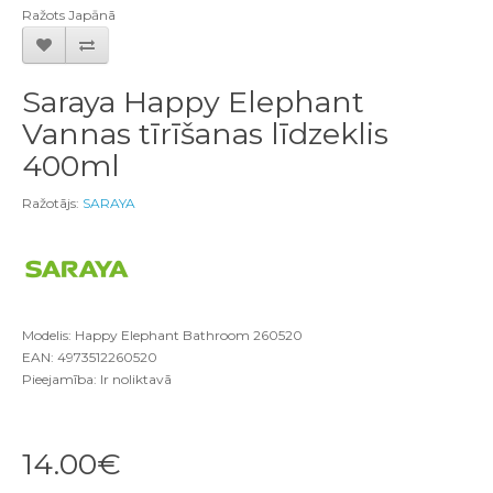
Ra
ž
ots Jap
ā
n
ā
Saraya Happy Elephant
Vannas tīrīšanas līdzeklis
400ml
Ražotājs:
SARAYA
Modelis: Happy Elephant Bathroom 260520
EAN: 4973512260520
Pieejamība: Ir noliktavā
14.00€