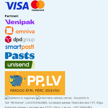
Partneri
SIA "Brillante", LV40103164585, Juridiskā adrese: Festivāla iela 1-97, Rīga
Faktiskā adrese: Latgales iela 322D, Rīga, Latvija, +371 25654183,