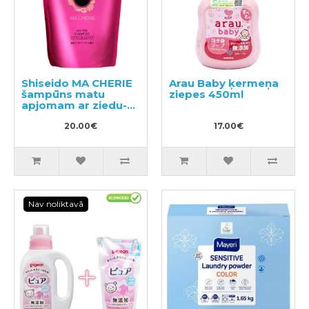
Shiseido MA CHERIE
Arau Baby ķermeņa
šampūns matu
ziepes 450ml
apjomam ar ziedu-
augļu aromātu,
pildviela 380ml
20.00€
17.00€
Nav noliktavā