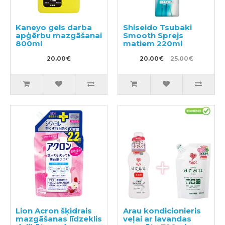
Kaneyo gels darba
Shiseido Tsubaki
apģērbu mazgāšanai
Smooth Sprejs
800ml
matiem 220ml
20.00€
20.00€
25.00€
Lion Acron šķidrais
Arau kondicionieris
mazgāšanas līdzeklis
veļai ar lavandas