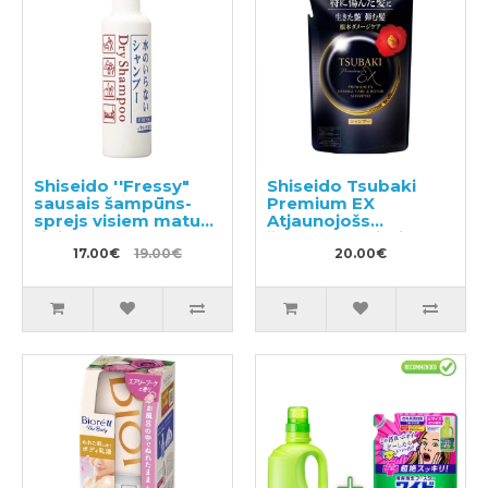
Shiseido ''Fressy"
Shiseido Tsubaki
sausais šampūns-
Premium EX
sprejs visiem matu
Atjaunojošs
tipiem 150ml
šampūns bojātiem
17.00€
19.00€
matiem pildviela
20.00€
300ml