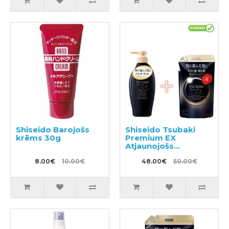
Shiseido Barojošs
Shiseido Tsubaki
krēms 30g
Premium EX
Atjaunojošs
kondicionieris-
8.00€
10.00€
maska ​​bojātiem
48.00€
50.00€
matiem 450ml +
pildviela 300ml