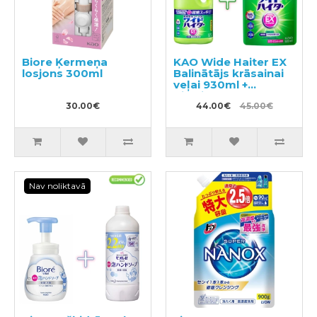
Biore Ķermeņa
KAO Wide Haiter EX
losjons 300ml
Balinātājs krāsainai
veļai 930ml +
pildviela 820ml
30.00€
44.00€
45.00€
Nav noliktavā