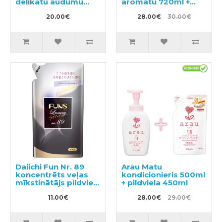
delikātu audumu
aromātu 720ml +
mazgāšanai,
pildviela 650ml
pildviela 850ml
20.00€
28.00€
30.00€
Daiichi Fun Nr. 89
Arau Matu
koncentrēts veļas
kondicionieris 500ml
mīkstinātājs pildviela
+ pildviela 450ml
480ml
11.00€
28.00€
29.00€