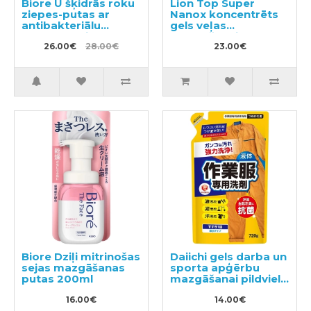
Biore U šķidrās roku
Lion Top Super
ziepes-putas ar
Nanox koncentrēts
antibakteriālu
gels veļas
efektu, ar vieglu
mazgāšanai,
citrusu aromātu
26.00€
28.00€
pildviela 900g
23.00€
240ml + pildviela
450ml
Biore Dziļi mitrinošas
Daiichi gels darba un
sejas mazgāšanas
sporta apģērbu
putas 200ml
mazgāšanai pildviela
720ml
16.00€
14.00€