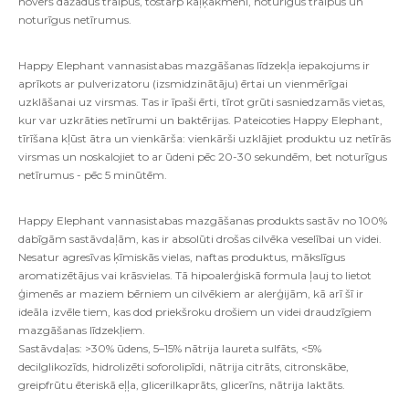
novērš dažādus traipus, tostarp kaļķakmeni, noturīgus traipus un
noturīgus netīrumus.
Happy Elephant vannasistabas mazgāšanas līdzekļa iepakojums ir
aprīkots ar pulverizatoru (izsmidzinātāju) ērtai un vienmērīgai
uzklāšanai uz virsmas. Tas ir īpaši ērti, tīrot grūti sasniedzamās vietas,
kur var uzkrāties netīrumi un baktērijas. Pateicoties Happy Elephant,
tīrīšana kļūst ātra un vienkārša: vienkārši uzklājiet produktu uz netīrās
virsmas un noskalojiet to ar ūdeni pēc 20-30 sekundēm, bet noturīgus
netīrumus - pēc 5 minūtēm.
Happy Elephant vannasistabas mazgāšanas produkts sastāv no 100%
dabīgām sastāvdaļām, kas ir absolūti drošas cilvēka veselībai un videi.
Nesatur agresīvas ķīmiskās vielas, naftas produktus, mākslīgus
aromatizētājus vai krāsvielas. Tā hipoalerģiskā formula ļauj to lietot
ģimenēs ar maziem bērniem un cilvēkiem ar alerģijām, kā arī šī ir
ideāla izvēle tiem, kas dod priekšroku drošiem un videi draudzīgiem
mazgāšanas līdzekļiem.
Sastāvdaļas: >30% ūdens, 5–15% nātrija laureta sulfāts, <5%
decilglikozīds, hidrolizēti soforolipīdi, nātrija citrāts, citronskābe,
greipfrūtu ēteriskā eļļa, glicerilkaprāts, glicerīns, nātrija laktāts.