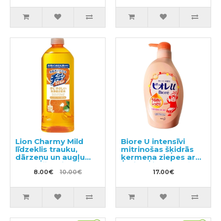
Lion Charmy Mild
Biore U intensīvi
līdzeklis trauku,
mitrinošas šķidrās
dārzeņu un augļu
ķermeņa ziepes ar
mazgāšanai, ar
maigu ziedu-augļu
apelsīna eļļu,
8.00€
10.00€
aromātu 480ml
17.00€
pildviela 400ml