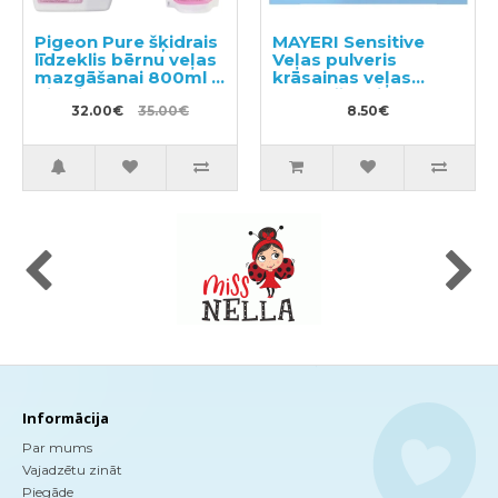
Pigeon Pure šķidrais
MAYERI Sensitive
līdzeklis bērnu veļas
Veļas pulveris
mazgāšanai 800ml +
krāsainas veļas
pildviela 720ml
mazgāšanai 1.65kg
32.00€
35.00€
8.50€
Informācija
Par mums
Vajadzētu zināt
Piegāde