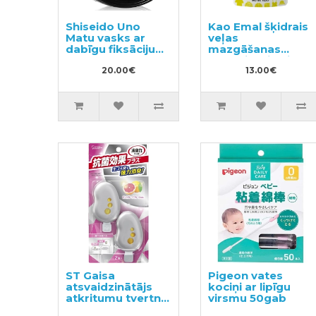
Shiseido Uno
Kao Emal šķidrais
Matu vasks ar
veļas
dabīgu fiksāciju
mazgāšanas
80g
līdzeklis, pildviela
20.00€
360ml
13.00€
ST Gaisa
Pigeon vates
atsvaidzinātājs
kociņi ar lipīgu
atkritumu tvertnei
virsmu 50gab
2gab