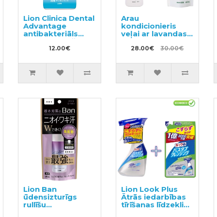
Lion Clinica Dental
Arau
Advantage
kondicionieris
antibakteriāls
veļai ar lavandas
mutes skalošanas
aromātu 720ml +
līdzeklis ar citrusu
12.00€
pildviela 650ml
28.00€
30.00€
garšu, bez spirta
450ml
Lion Ban
Lion Look Plus
ūdensizturīgs
Ātrās iedarbības
rullīšu
tīrīšanas līdzeklis
dezodorants
vannasistabai ar