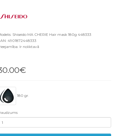
odelis: Shiseido MA CHERIE Hair mask 180g 448333
AN: 4901872448333
ieejamība: Ir noliktavā
30.00€
180 gr.
Daudzums