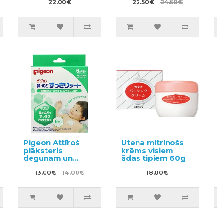
antiperspirants
22.00€
citrusaugļu
22.50€
24.50€
bez smaržas 40ml
aromātu 500ml +
pildviela 450ml
Pigeon Attīroš
Utena mitrinošs
plāksteris
krēms visiem
degunam un
ādas tipiem 60g
kaklam ar
eikalipta eļļu no
13.00€
14.00€
18.00€
6+ mēnešiem
6gab