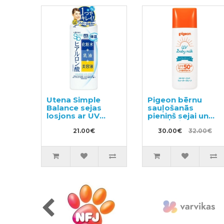
Utena Simple
Pigeon bērnu
Balance sejas
sauļošanās
losjons ar UV
pieniņš sejai un
SPF5 220ml
ķermenim UV
21.00€
SPF50 50g
30.00€
32.00€