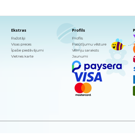
Ekstras
Profils
P
Ražotāji
Profils
Visas preces
Pasūtījumu vēsture
Īpašie piedāvājumi
Vēlmju saraksts
Vietnes karte
Jaunumi