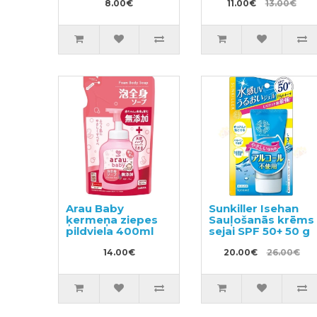
8.00€
11.00€
13.00€
Arau Baby
Sunkiller Isehan
ķermeņa ziepes
Sauļošanās krēms
pildviela 400ml
sejai SPF 50+ 50 g
14.00€
20.00€
26.00€