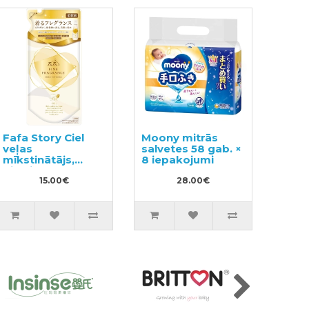
Fafa Story Ciel
Moony mitrās
veļas
salvetes 58 gab. ×
mīkstinātājs,
8 iepakojumi
pildviela 500ml
15.00€
28.00€