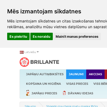
Mēs izmantojam sīkdatnes
Mēs izmantojam sīkdatnes un citas izsekošanas tehnolo
reklāmas, analizētu mūsu vietnes datplūsmu un saprast
Es piekrītu
Es noraidu
Mainīt manas preferences
Latviešu
JAPĀŅU AUTIŅBIKSĪTES
JAUNUMI
AKCIJAS
KOPŠANA UN HIGIĒNA
VISAS PRECES
VISS BĒ
JAPĀŅU PRECES
DĀVANU IDEJAS
Sākums
Shiseido ma cherie matu maska ​​180g