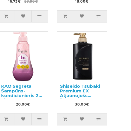
16.73€
23.90€
18.00€
KAO Segreta
Shiseido Tsubaki
Šampūns-
Premium EX
kondicionieris 2
Atjaunojošs
vienā 360ml
šampūns
20.00€
bojātiem matiem
30.00€
490ml