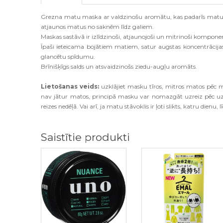
Grezna matu maska ​​ar valdzinošu aromātu, kas padarīs matus ve
atjaunos matus no saknēm līdz galiem.
Maskas sastāvā ir izlīdzinoši, atjaunojoši un mitrinoši komponent
Īpaši ieteicama bojātiem matiem, satur augstas koncentrācijas 
glancētu spīdumu.
Brīnišķīgs salds un atsvaidzinošs ziedu-augļu aromāts.
Lietošanas veids:
uzklājiet masku tīros, mitros matos pēc m
nav jātur matos, principā masku var nomazgāt uzreiz pēc uz
reizes nedēļā. Vai arī, ja matu stāvoklis ir ļoti slikts, katru dienu, 
Saistītie produkti