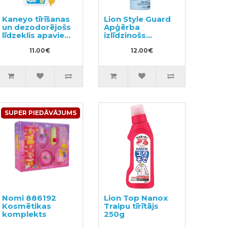
Kaneyo tīrīšanas
Lion Style Guard
un dezodorējošs
Apģērba
līdzeklis apaviem
izlīdzinošs
un zolēm ar otu
aerosols 70ml
450g
11.00€
12.00€
SUPER PIEDĀVĀJUMS
Nomi 886192
Lion Top Nanox
Kosmētikas
Traipu tīrītājs
komplekts
250g