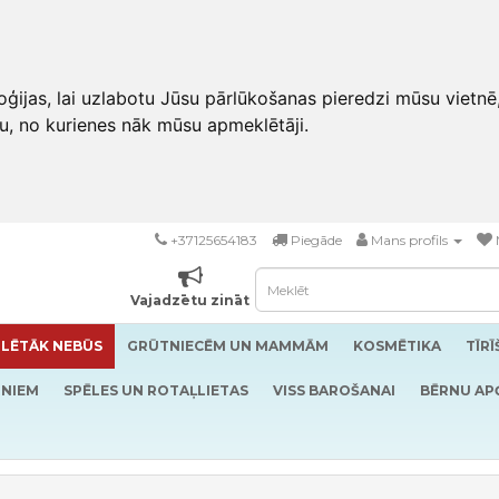
ģijas, lai uzlabotu Jūsu pārlūkošanas pieredzi mūsu vietnē
u, no kurienes nāk mūsu apmeklētāji.
+37125654183
Piegāde
Mans profils
Vajadzētu zināt
LĒTĀK NEBŪS
GRŪTNIECĒM UN MAMMĀM
KOSMĒTIKA
TĪR
RNIEM
SPĒLES UN ROTAĻLIETAS
VISS BAROŠANAI
BĒRNU AP