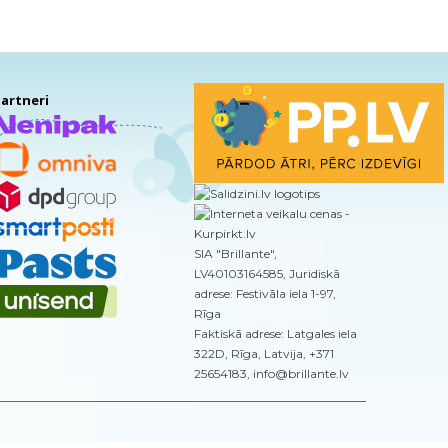
artneri
SIA "Brillante",
LV40103164585, Juridiskā
adrese: Festivāla iela 1-97,
Rīga
Faktiskā adrese: Latgales iela
322D, Rīga, Latvija, +371
25654183, info@brillante.lv