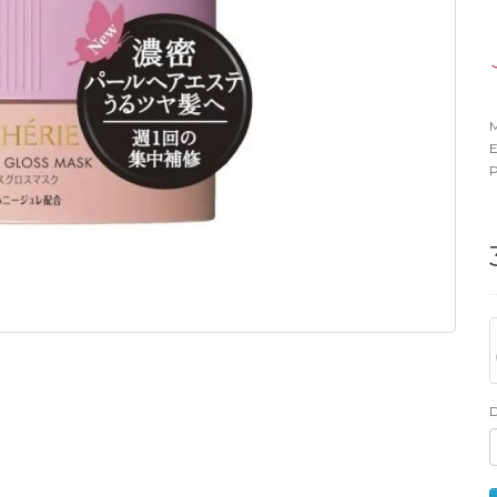
M
E
P