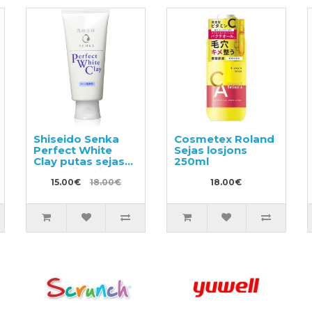
Shiseido Senka
Cosmetex Roland
Perfect White
Sejas losjons
Clay putas sejas
250ml
mazgāšanai ar
balto mālu 120g
15.00€
18.00€
18.00€