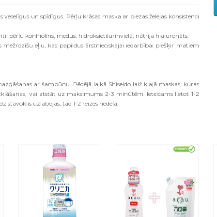
selīgus un spīdīgus. Pērļu krāsas maska ​​ar biezas želejas konsistenci
i: pērļu konhiolīns, medus, hidroksietilurīnviela, nātrija hialuronāts.
mežrozīšu eļļu, kas papildus ārstnieciskajai iedarbībai piešķir matiem
azgāšanas ar šampūnu. Pēdējā laikā Shiseido laiž klajā maskas, kuras
klāšanas, vai atstāt uz maksimums 2-3 minūtēm. Ieteicams lietot 1-2
līdz stāvoklis uzlabojas, tad 1-2 reizes nedēļā.