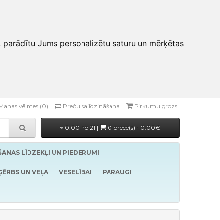
, parādītu Jums personalizētu saturu un mērķētas
Manas vēlmes (0)
Preču salīdzināšana
Pirkumu grozs
0.00 no 21 |
0 prece(s) - 0.00€
ĪŠANAS LĪDZEKĻI UN PIEDERUMI
ĢĒRBS UN VEĻA
VESELĪBAI
PARAUGI