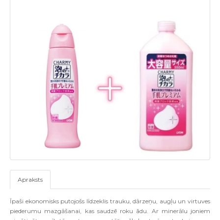
Apraksts
Ī
pa
š
i ekonomisks putojo
š
s l
ī
dzeklis trauku
,
d
ā
rze
ņ
u
,
aug
ļ
u un virtuves
piederumu mazg
āš
anai
,
kas saudz
ē
roku
ā
du
.
Ar miner
ā
lu joniem