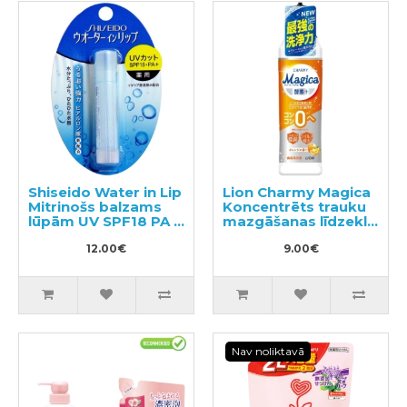
Shiseido Water in Lip
Lion Charmy Magica
Mitrinošs balzams
Koncentrēts trauku
lūpām UV SPF18 PA +
mazgāšanas līdzeklis
3.5g
220ml
12.00€
9.00€
Nav noliktavā