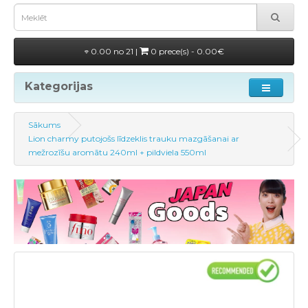
0.00 no 21 |
0 prece(s) - 0.00€
Kategorijas
Sākums
Lion charmy putojošs līdzeklis trauku mazgāšanai ar
mežrozīšu aromātu 240ml + pildviela 550ml