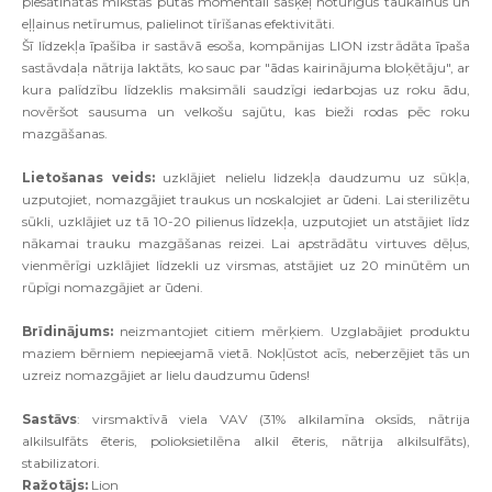
pies
ā
tin
ā
tas m
ī
kst
ā
s putas moment
ā
li sa
šķ
e
ļ
notur
ī
gus taukainus un
e
ļļ
ainus net
ī
rumus
,
palielinot t
ī
r
īš
anas efektivit
ā
ti
.
Šī
l
ī
dzek
ļ
a
ī
pa
šī
ba ir sast
ā
v
ā
eso
š
a
,
komp
ā
nijas LION izstr
ā
d
ā
ta
ī
pa
š
a
sast
ā
vda
ļ
a n
ā
trija lakt
ā
ts
,
ko sauc par
"ā
das kairin
ā
juma blo
ķē
t
ā
ju
",
ar
kura pal
ī
dz
ī
bu l
ī
dzeklis maksim
ā
li saudz
ī
gi iedarbojas uz roku
ā
du
,
nov
ē
r
š
ot sausuma un velko
š
u saj
ū
tu
,
kas bie
ž
i rodas p
ē
c roku
mazg
āš
anas
.
Lieto
š
anas veids
:
uzkl
ā
jiet nelielu lidzek
ļ
a daudzumu uz s
ū
k
ļ
a
,
uzputojiet
,
nomazg
ā
jiet traukus un noskalojiet ar
ū
deni
.
Lai steriliz
ē
tu
s
ū
kli
,
uzkl
ā
jiet uz t
ā 10-20
pilienus l
ī
dzek
ļ
a
,
uzputojiet un atst
ā
jiet l
ī
dz
n
ā
kamai trauku mazg
āš
anas reizei
.
Lai apstr
ā
d
ā
tu virtuves d
ēļ
us
,
vienm
ē
r
ī
gi uzkl
ā
jiet l
ī
dzekli uz virsmas
,
atst
ā
jiet uz
20
min
ū
t
ē
m un
r
ū
p
ī
gi nomazg
ā
jiet ar
ū
deni
.
Br
ī
din
ā
jums
:
neizmantojiet citiem m
ē
r
ķ
iem
.
Uzglab
ā
jiet produktu
maziem b
ē
rniem nepieejam
ā
viet
ā.
Nok
ļū
stot ac
ī
s
,
neberz
ē
jiet t
ā
s un
uzreiz nomazg
ā
jiet ar lielu daudzumu
ū
dens
!
Sast
ā
vs
:
virsmakt
ī
v
ā
viela VAV
(31%
alkilam
ī
na oks
ī
ds
,
n
ā
trija
alkilsulf
ā
ts
ē
teris
,
polioksietil
ē
na alkil
ē
teris
,
n
ā
trija alkilsulf
ā
ts
),
stabilizatori
.
Ra
ž
ot
ā
js
:
Lion