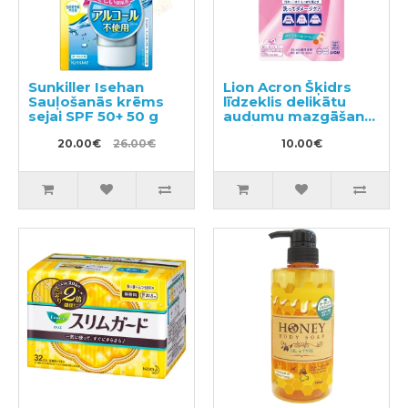
Sunkiller Isehan
Lion Acron Šķidrs
Sauļošanās krēms
līdzeklis delikātu
sejai SPF 50+ 50 g
audumu mazgāšanai
ar ziedu aromātu,
20.00€
26.00€
pildviela 400ml
10.00€