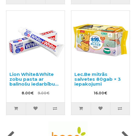
Lion White&White
Lec.Be mitrās
zobu pasta ar
salvetes 80gab × 3
balinošu iedarbību
iepakojumi
150g
8.00€
9.00€
16.00€