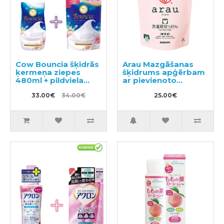
Cow Bouncia šķidrās
Arau Mazgāšanas
ķermeņa ziepes
šķidrums apģērbam
480ml + pildviela
ar pievienoto
360ml
lavandas un
33.00€
34.00€
piparmētru
25.00€
ekstraktu, pildviela
2000ml