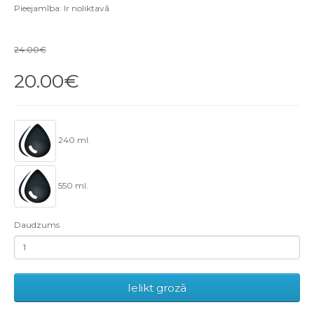
Pieejamība: Ir noliktavā
24.00€
20.00€
240 ml.
550 ml.
Daudzums
Ielikt grozā