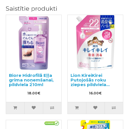
Saistītie produkti
Biore Hidrofilā Eļļa
Lion KireiKirei
grima noņemšanai,
Putojošās roku
pildviela 210ml
ziepes pildviela
450ml
18.00€
16.00€