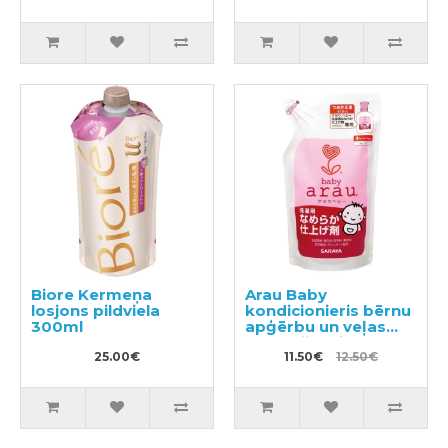
Biore Kermeņa
Arau Baby
losjons pildviela
kondicionieris bērnu
300ml
apģērbu un veļas
mazgāšanai,
25.00€
pildviela 440ml
11.50€
12.50€