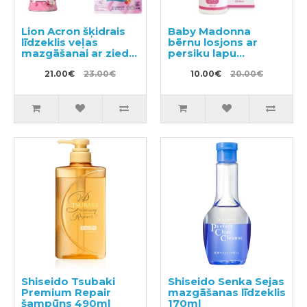
Lion Acron šķidrais
Baby Madonna
līdzeklis veļas
bērnu losjons ar
mazgāšanai ar ziedu
persiku lapu
aromātu 450ml +
ekstraktu 200ml
pildviela 400ml
21.00€
23.00€
10.00€
20.00€
Shiseido Tsubaki
Shiseido Senka Sejas
Premium Repair
mazgāšanas līdzeklis
šampūns 490ml
170ml