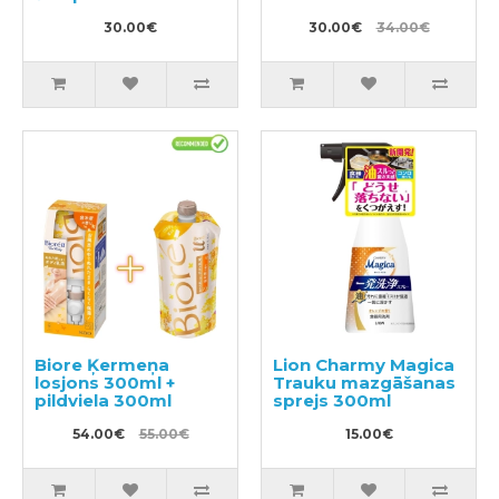
30.00€
30.00€
34.00€
Biore Ķermeņa
Lion Charmy Magica
losjons 300ml +
Trauku mazgāšanas
pildviela 300ml
sprejs 300ml
54.00€
55.00€
15.00€