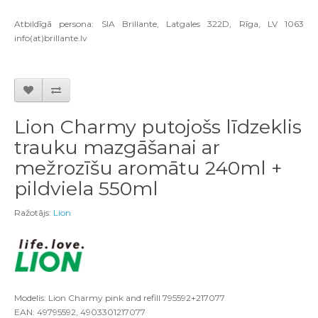
Atbildīgā persona: SIA Brillante, Latgales 322D, Rīga, LV 1063
info(at)brillante.lv
Lion Charmy putojošs līdzeklis
trauku mazgāšanai ar
mežrozīšu aromātu 240ml +
pildviela 550ml
Ražotājs:
Lion
Modelis: Lion Charmy pink and refill 795592+217077
EAN: 49795592, 4903301217077