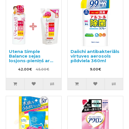
Utena Simple
Daiichi antibakteriāls
Balance sejas
virtuves aerosols
losjons-pieniņš ar
pildviela 360ml
kolagēnu 220ml +
pildviela 200ml
42.00€
45.00€
9.00€