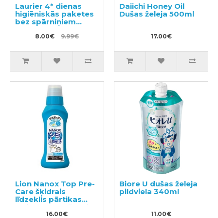
Laurier 4* dienas
Daiichi Honey Oil
higiēniskās paketes
Dušas želeja 500ml
bez spārniņiem
20,5cm 32gab
8.00€
9.99€
17.00€
Lion Nanox Top Pre-
Biore U dušas želeja
Care šķidrais
pildviela 340ml
līdzeklis pārtikas
traipu noņemšanai
no apģērba 160g
16.00€
11.00€