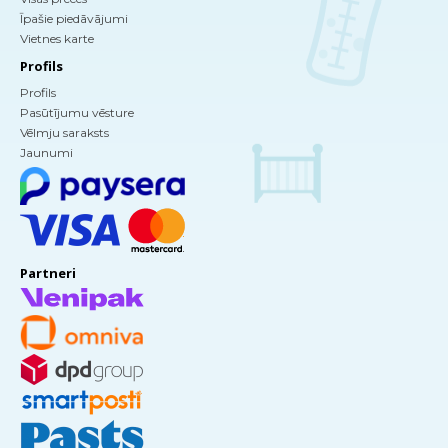
Īpašie piedāvājumi
Vietnes karte
Profils
Profils
Pasūtījumu vēsture
Vēlmju saraksts
Jaunumi
Partneri