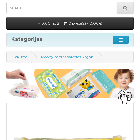
0.00 no 21 |
0 prece(s) - 0.00€
Kategorijas
Sākums
Moony mitrās salvetes 58gab