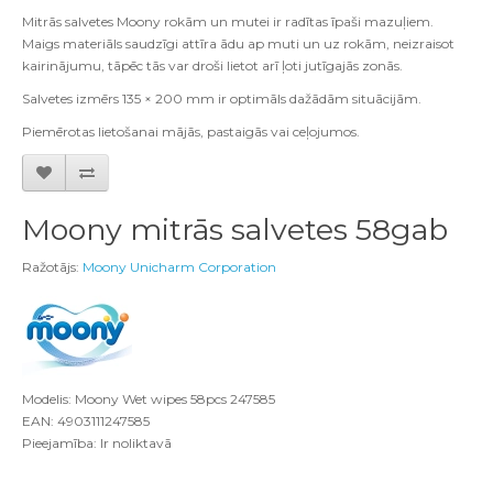
Mitrās salvetes Moony rokām un mutei ir radītas īpaši mazuļiem.
Maigs materiāls saudzīgi attīra ādu ap muti un uz rokām, neizraisot
kairinājumu, tāpēc tās var droši lietot arī ļoti jutīgajās zonās.
Salvetes izmērs 135 × 200 mm ir optimāls dažādām situācijām.
Piemērotas lietošanai mājās, pastaigās vai ceļojumos.
Moony mitrās salvetes 58gab
Ražotājs:
Moony Unicharm Corporation
Modelis: Moony Wet wipes 58pcs 247585
EAN: 4903111247585
Pieejamība: Ir noliktavā