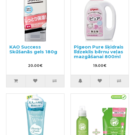
KAO Success
Pigeon Pure šķidrais
Skūšanās gels 180g
līdzeklis bērnu veļas
mazgāšanai 800ml
20.00€
19.00€