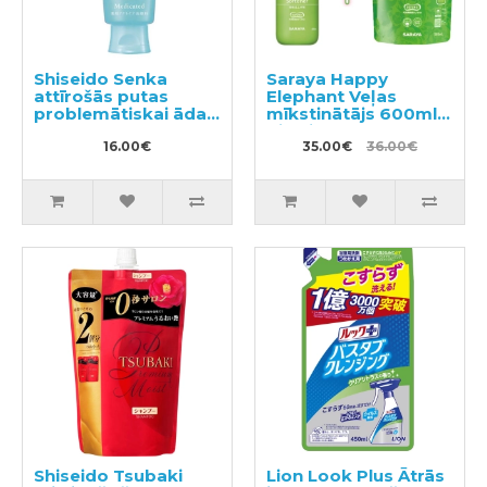
Shiseido Senka
Saraya Happy
attīrošās putas
Elephant Veļas
problemātiskai ādai
mīkstinātājs 600ml +
120g
pildviela 540ml
16.00€
35.00€
36.00€
Shiseido Tsubaki
Lion Look Plus Ātrās