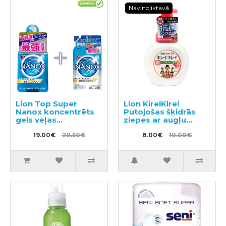
Nav noliktavā
Lion Top Super
Lion KireiKirei
Nanox koncentrēts
Putojošas šķidrās
gels veļas
ziepes ar augļu
mazgāšanai 400g +
aromātu 250ml
pildviela 350g
19.00€
20.50€
8.00€
10.00€