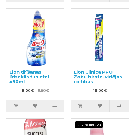
Lion tīrīšanas
Lion Clinica PRO
līdzeklis tualetei
Zobu birste, vidējas
450ml
cietības
8.00€
9.50€
10.00€
Nav noliktavā