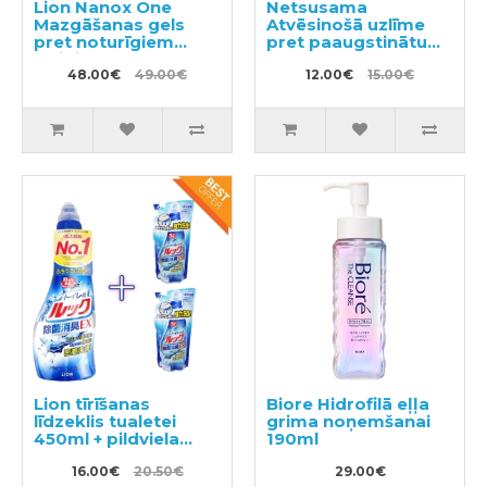
Lion Nanox One
Netsusama
Mazgāšanas gels
Atvēsinošā uzlīme
pret noturīgiem
pret paaugstinātu
traipiem 640g +
temperatūru no 2-10
pildviela 1160g
48.00€
49.00€
gadiem 16gab
12.00€
15.00€
Lion tīrīšanas
Biore Hidrofilā eļļa
līdzeklis tualetei
grima noņemšanai
450ml + pildviela
190ml
2gab
16.00€
20.50€
29.00€