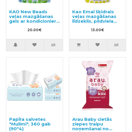
KAO New Beads
Kao Emal šķidrais
veļas mazgāšanas
veļas mazgāšanas
gels ar kondicionieri,
līdzeklis, pildviela
pildviela 1160g
360ml
20.00€
13.00€
Papīra salvetes
Arau Baby cietās
"Mulimi", 360 gab
ziepes traipu
(90*4)
noņemšanai no