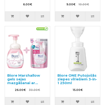
bērnu veļas 110g
6.00€
9.00€
10.00€
Biore Marshallow
Biore ONE Putojošās
gels sejas
ziepes vīriešiem 3-in-
mazgāšanai ar
1 250ml
mitrinošo efektu
150ml + pildviela
26.00€
30.00€
15.00€
130ml