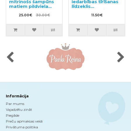
mitrinošs šampūns
iedarbības tīrīšanas
matiem pildviela
līdzeklis
660ml
vannasistabai ar
25.00€
30.00€
citrusaugļu aromātu,
11.50€
pildviela 450ml
Informācija
Par mums
Vajadzētu zināt
Piegāde
Preču apmaksas veidi
Privātuma politika