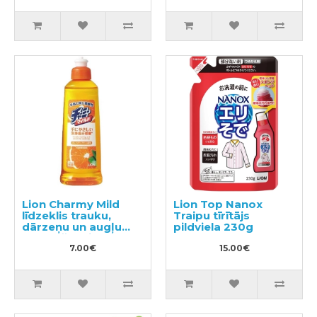
Lion Charmy Mild
Lion Top Nanox
līdzeklis trauku,
Traipu tīrītājs
dārzeņu un augļu
pildviela 230g
mazgāšanai, ar
apelsīna eļļu 260ml
7.00€
15.00€