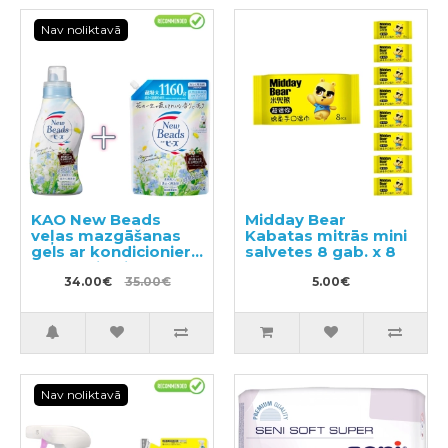
Nav noliktavā
KAO New Beads
Midday Bear
veļas mazgāšanas
Kabatas mitrās mini
gels ar kondicionieri
salvetes 8 gab. x 8
740g +pildviela 1160g
34.00€
35.00€
5.00€
Nav noliktavā