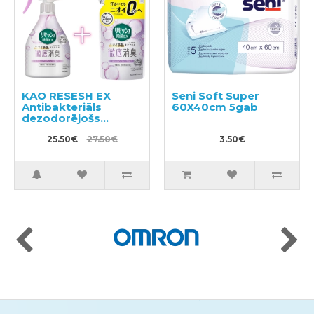
KAO RESESH EX
Seni Soft Super
Antibakteriāls
60X40cm 5gab
dezodorējošs
aerosols apģērbam
un veļai, ziepju
25.50€
27.50€
3.50€
aromāts 370ml +
pildviela 320ml