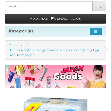
0.00 no 21 |
0 prece(s) - 0.00€
Kategorijas
Sākums
Laurier airy ikdienas higiēniskās paketes bez spārniņiem jūtīgai
ādai 14cm 54gab