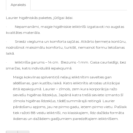
Apraksts
Laurier higiēniskās paketes, jūtīgai ādai.
·
Nepamanāmi, maigie higiēniskie ieliktnīši izgatavoti no augstas
kvalitātes materiāla.
·
Sniedz viegluma un komforta sajūtas. Atkārto ķermeņa kontūru,
nodrošinot maksimālu komfortu, turklāt, nemainot formu lietošanas
laikā.
·
Ieliktnīša garums – 14 cm. Biezums -1 mm. Gaisa caurlaidīgi, bez
smaržas, katrs individuālā iepakojumā.
Maigs kokvilnas spilventiņš neļauj ieliktnītim savelties gan
sēdēšanas, gan kustību laikā. Katrs ieliktnītis atrodas utilizācijai
ērtā iepakojumā. Laurier – zīmols, zem kura korporācija ražo
sieviešu higiēnas līdzekļus, Japānā katra trešā sieviete izmanto šī
zīmola higiēnas līdzekļus, tādēļ summārajā reitingā Laurier
pārdošanu apjoms, jau ne pirmo gadu, ieņem pirmo vietu. Pašlaik
tiek ražoti 88 veidu ieliktnīši, no klasiskajiem, līdz dažāda formāta
ikdienas un dažādiem gadījumiem paredzētajiem ieliktnīšiem.