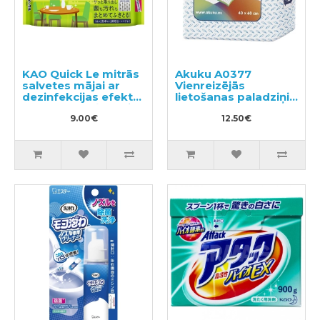
KAO Quick Le mitrās
Akuku A0377
salvetes mājai ar
Vienreizējās
dezinfekcijas efektu,
lietošanas paladziņi
ar smalku zaļās tējas
30gab
aromātu 20gab
9.00€
12.50€