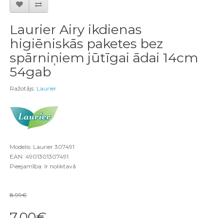
Laurier Airy ikdienas
higiēniskās paketes bez
spārniņiem jūtīgai ādai 14cm
54gab
Ražotājs:
Laurier
Modelis: Laurier 307491
EAN: 4901301307491
Pieejamība: Ir noliktavā
8.99€
7.00€