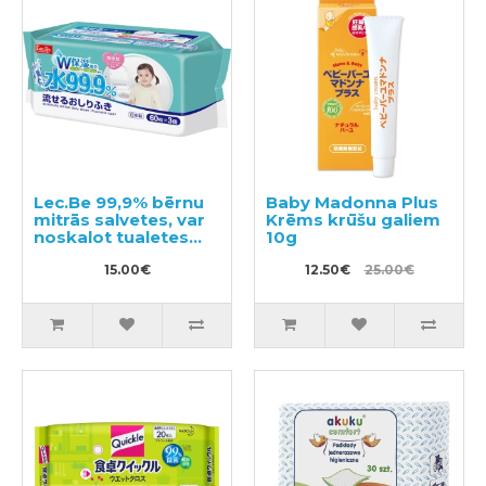
Lec.Be 99,9% bērnu
Baby Madonna Plus
mitrās salvetes, var
Krēms krūšu galiem
noskalot tualetes
10g
podā 180 gab. (60х3)
15.00€
12.50€
25.00€