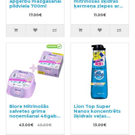
apģērbu mazgāšanai
mitrinošas šķidrās
pildviela 700ml
ķermeņa ziepes ar
maigu ziedu-augļu
17.00€
aromātu pildviela
11.00€
340ml
Biore Mitrinošās
Lion Top Super
salvetes grima
Nanox koncentrēts
noņemšanai 46gab +
šķidrais veļas
maināms bloks
mazgāšanas
46gab
43.00€
45.00€
līdzeklis, 400ml
13.00€
pudele ar sūkni