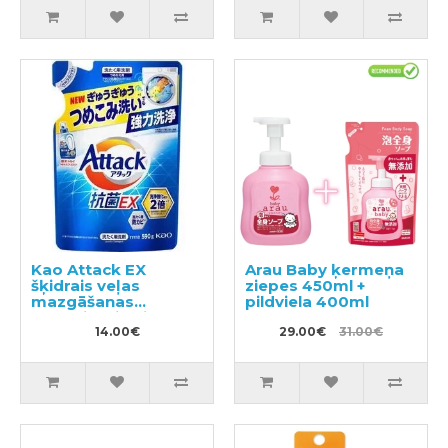
Kao Attack EX
Arau Baby ķermeņa
šķidrais veļas
ziepes 450ml +
mazgāšanas
pildviela 400ml
līdzeklis, pildviela
590g
14.00€
29.00€
31.00€