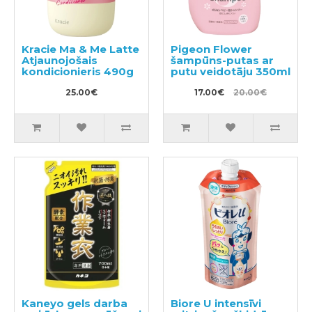
Kracie Ma & Me Latte
Pigeon Flower
Atjaunojošais
šampūns-putas ar
kondicionieris 490g
putu veidotāju 350ml
25.00€
17.00€
20.00€
Kaneyo gels darba
Biore U intensīvi