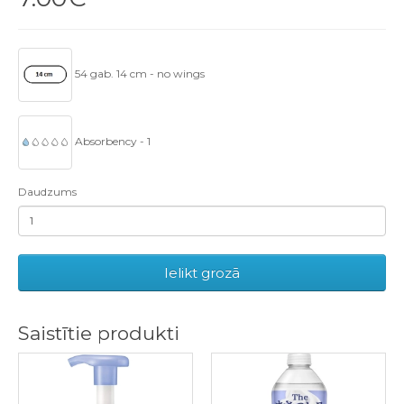
54 gab. 14 cm - no wings
Absorbency - 1
Daudzums
Ielikt grozā
Saistītie produkti