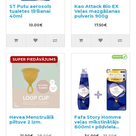
ST Putu aerosols
Kao Attack Bio EX
tualetes tīrīšanai
Veļas mazgāšanas
40ml
pulveris 900g
10.00€
17.50€
SUPER PIEDĀVĀJUMS
Hevea Menstruālā
Fafa Story Homme
piltuve 2 izm.
veļas mīkstinātājs
600ml + pildviela
500ml
21.00€
28.00€
34.00€
35.00€