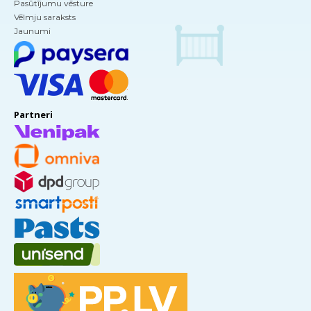
Pasūtījumu vēsture
Vēlmju saraksts
Jaunumi
Partneri