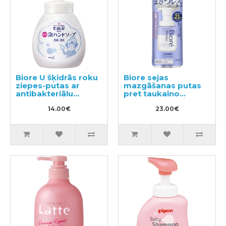
Biore U šķidrās roku
Biore sejas
ziepes-putas ar
mazgāšanas putas
antibakteriālu
pret taukaino
efektu, ar vieglu
spīdumu, pildviela
citrusu aromātu
14.00€
340ml
23.00€
250ml