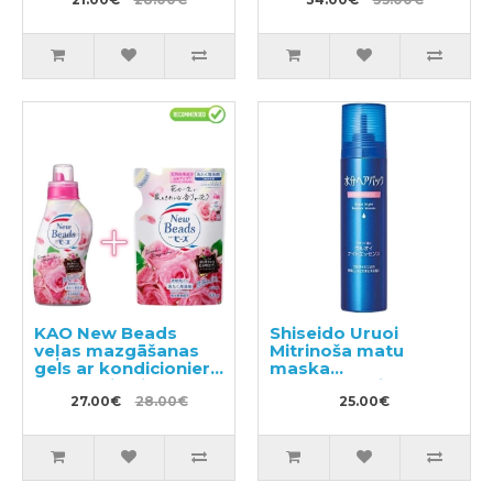
KAO New Beads
Shiseido Uruoi
veļas mazgāšanas
Mitrinoša matu
gels ar kondicionieri
maska
740g + pildviela 650g
nepaklausīgiem
27.00€
28.00€
matiem 140g
25.00€