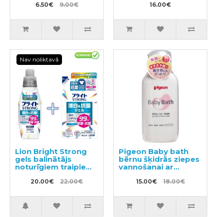
6.50€
9.00€
16.00€
Nav noliktavā
Lion Bright Strong
Pigeon Baby bath
gels balinātājs
bērnu šķidrās ziepes
noturīgiem traipiem
vannošanai ar
ar antibakteriālu
mitrinošo efektu un
efektu 510ml +
20.00€
22.00€
apelsīnu aromātu
15.00€
18.00€
pildviela 480ml
250ml