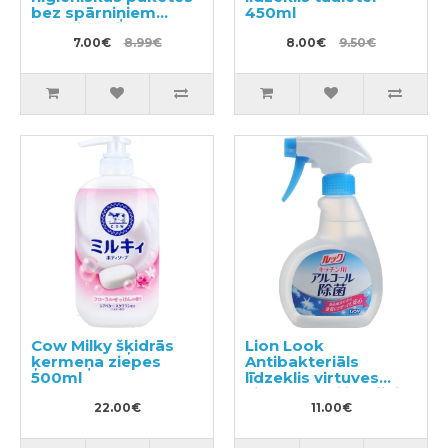
bez spārniņiem
450ml
jūtīgai ādai 14cm
54gab
7.00€
8.99€
8.00€
9.50€
Cow Milky šķidrās
Lion Look
ķermeņa ziepes
Antibakteriāls
500ml
līdzeklis virtuves
virsmu sterilizācijai
22.00€
300ml
11.00€