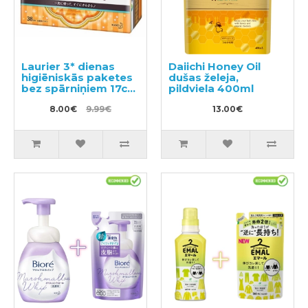
Laurier 3* dienas
Daiichi Honey Oil
higiēniskās paketes
dušas želeja,
bez spārniņiem 17cm
pildviela 400ml
38gab
8.00€
9.99€
13.00€