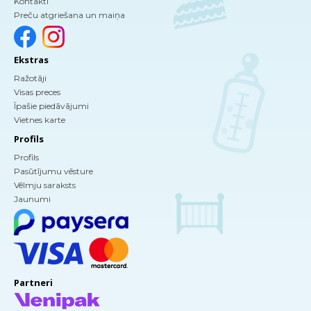
Kontakti
Preču atgriešana un maiņa
Ekstras
Ražotāji
Visas preces
Īpašie piedāvājumi
Vietnes karte
Profils
Profils
Pasūtījumu vēsture
Vēlmju saraksts
Jaunumi
Partneri