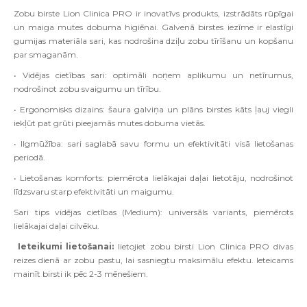
Zobu birste Lion Clinica PRO ir inovatīvs produkts, izstrādāts rūpīgai
un maiga mutes dobuma higiēnai. Galvenā birstes iezīme ir elastīgi
gumijas materiāla sari, kas nodrošina dziļu zobu tīrīšanu un kopšanu
par smaganām.
• Vidējas cietības sari: optimāli noņem aplikumu un netīrumus,
nodrošinot zobu svaigumu un tīrību.
• Ergonomisks dizains: šaura galviņa un plāns birstes kāts ļauj viegli
iekļūt pat grūti pieejamās mutes dobuma vietās.
• Ilgmūžība: sari saglabā savu formu un efektivitāti visā lietošanas
periodā.
• Lietošanas komforts: piemērota lielākajai daļai lietotāju, nodrošinot
līdzsvaru starp efektivitāti un maigumu.
Sari tips vidējas cietības (Medium): universāls variants, piemērots
lielākajai daļai cilvēku.
Ieteikumi lietošanai:
lietojiet zobu birsti Lion Clinica PRO divas
reizes dienā ar zobu pastu, lai sasniegtu maksimālu efektu. Ieteicams
mainīt birsti ik pēc 2-3 mēnešiem.