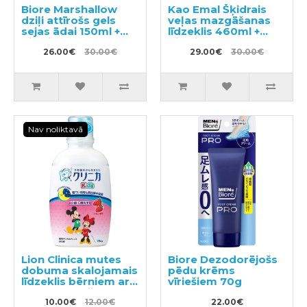
Biore Marshallow
Kao Emal Šķidrais
dziļi attīrošs gels
veļas mazgāšanas
sejas ādai 150ml +
līdzeklis 460ml +
pildviela 130ml
pildviela 360ml
26.00€
30.00€
29.00€
30.00€
Nav noliktavā
Lion Clinica mutes
Biore Dezodorējošs
dobuma skalojamais
pēdu krēms
līdzeklis bērniem ar
vīriešiem 70g
zemeņu garšu 250ml
10.00€
12.00€
22.00€