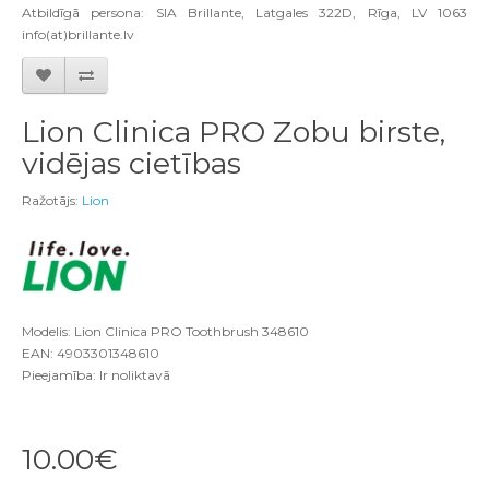
Atbildīgā persona: SIA Brillante, Latgales 322D, Rīga, LV 1063
info(at)brillante.lv
Lion Clinica PRO Zobu birste,
vidējas cietības
Ražotājs:
Lion
Modelis: Lion Clinica PRO Toothbrush 348610
EAN: 4903301348610
Pieejamība: Ir noliktavā
10.00€