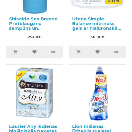
Shiseido Sea Breeze
Utena Simple
Pretblaugznu
Balance mitrinošs
šampūns un
gels ar hialuronskābi
kondicionieris divi
100g
vienā ar mentolu
25.00€
30.00€
600ml
Laurier Airy ikdienas
Lion tīrīšanas
higiēniskās paketes
līdzeklis tualetei