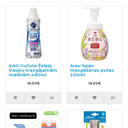
KAO CuCute Želeja
Arau Sejas
trauku mazgājamām
mazgāšanas putas
mašīnām 480ml
200ml
16.00€
16.00€
Nav noliktavā