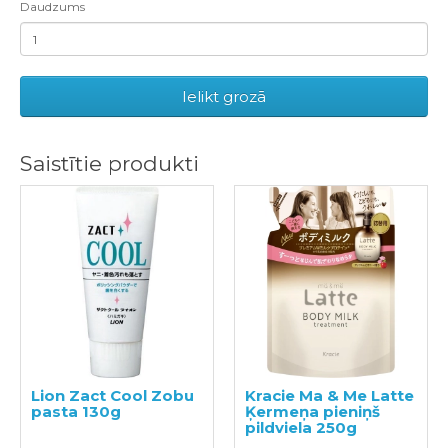
Daudzums
Ielikt grozā
Saistītie produkti
Lion Zact Cool Zobu
Kracie Ma & Me Latte
pasta 130g
Ķermeņa pieniņš
pildviela 250g