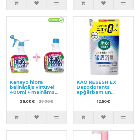
Kaneyo hlora
KAO RESESH EX
balinātājs virtuvei
Dezodorants
400ml + maināms
apģērbam un
bloks 400ml
tekstilizstrādājumiem,
26.00€
27.00€
pildviela 320ml
12.50€