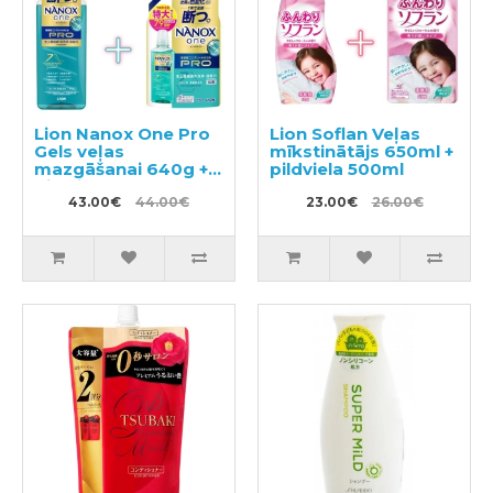
Lion Nanox One Pro
Lion Soflan Veļas
Gels veļas
mīkstinātājs 650ml +
mazgāšanai 640g +
pildviela 500ml
pildviela 790g
43.00€
44.00€
23.00€
26.00€