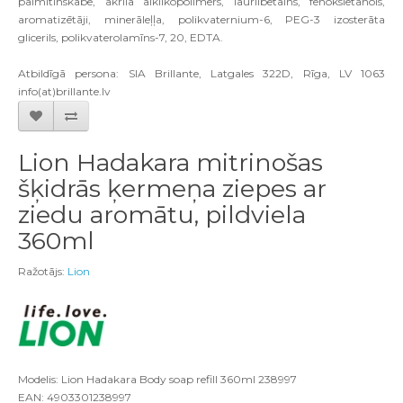
palmitīnskābe, akrila alkilkopolimērs, laurilbetains, fenoksietanols,
aromatizētāji, minerāleļļa, polikvaternium-6, PEG-3 izosterāta
glicerils, polikvaterolamīns-7, 20, EDTA.
Atbildīgā persona: SIA Brillante, Latgales 322D, Rīga, LV 1063
info(at)brillante.lv
Lion Hadakara mitrinošas
šķidrās ķermeņa ziepes ar
ziedu aromātu, pildviela
360ml
Ražotājs:
Lion
Modelis: Lion Hadakara Body soap refill 360ml 238997
EAN: 4903301238997