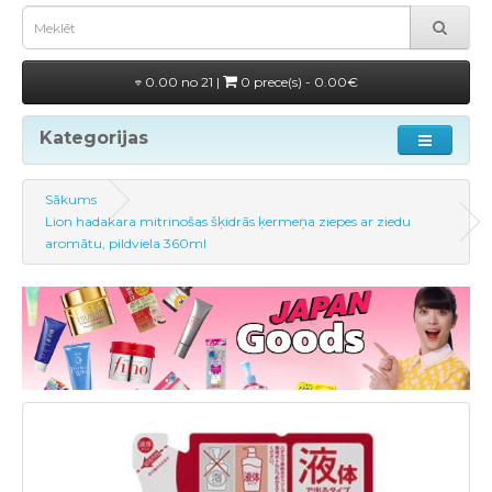
0.00 no 21 |
0 prece(s) - 0.00€
Kategorijas
Sākums
Lion hadakara mitrinošas šķidrās ķermeņa ziepes ar ziedu
aromātu, pildviela 360ml