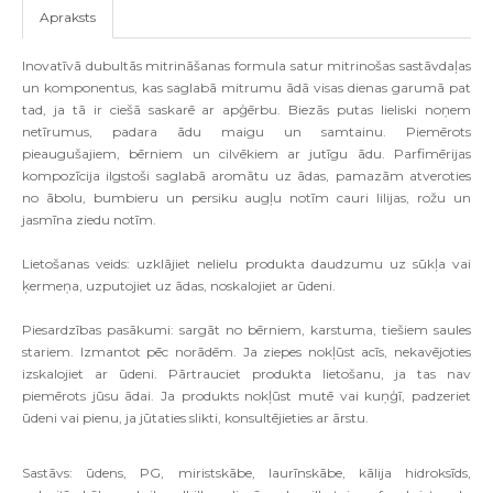
Apraksts
Inovatīvā dubultās mitrināšanas formula satur mitrinošas sastāvdaļas
un komponentus, kas saglabā mitrumu ādā visas dienas garumā pat
tad, ja tā ir ciešā saskarē ar apģērbu. Biezās putas lieliski noņem
netīrumus, padara ādu maigu un samtainu. Piemērots
pieaugušajiem, bērniem un cilvēkiem ar jutīgu ādu. Parfimērijas
kompozīcija ilgstoši saglabā aromātu uz ādas, pamazām atveroties
no ābolu, bumbieru un persiku augļu notīm cauri lilijas, rožu un
jasmīna ziedu notīm.
Lietošanas veids: uzklājiet nelielu produkta daudzumu uz sūkļa vai
ķermeņa, uzputojiet uz ādas, noskalojiet ar ūdeni.
Piesardzības pasākumi: sargāt no bērniem, karstuma, tiešiem saules
stariem. Izmantot pēc norādēm. Ja ziepes nokļūst acīs, nekavējoties
izskalojiet ar ūdeni. Pārtrauciet produkta lietošanu, ja tas nav
piemērots jūsu ādai. Ja produkts nokļūst mutē vai kuņģī, padzeriet
ūdeni vai pienu, ja jūtaties slikti, konsultējieties ar ārstu.
Sastāvs: ūdens, PG, miristskābe, laurīnskābe, kālija hidroksīds,