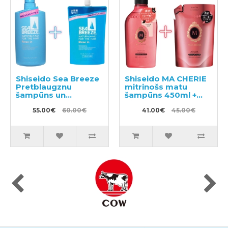
Shiseido Sea Breeze
Shiseido MA CHERIE
Pretblaugznu
mitrinošs matu
šampūns un
šampūns 450ml +
kondicionieris divi
pildviela 380ml
vienā ar mentolu
55.00€
60.00€
41.00€
45.00€
600ml + pildviela
1000ml