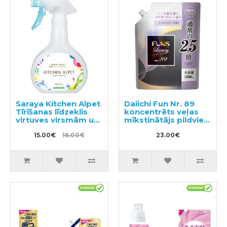
Saraya Kitchen Alpet
Daiichi Fun Nr. 89
Tīrīšanas līdzeklis
koncentrēts veļas
virtuves virsmām un
mīkstinātājs pildviela
traukiem 400ml
1200ml
15.00€
16.00€
23.00€