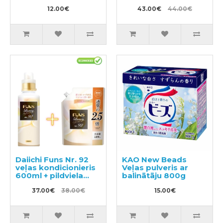
efektu, ar vieglu
pildviela 950ml
citrusu aromātu
12.00€
43.00€
44.00€
240ml
Daiichi Funs Nr. 92
KAO New Beads
veļas kondicionieris
Veļas pulveris ar
600ml + pildviela
balinātāju 800g
1200ml
37.00€
38.00€
15.00€