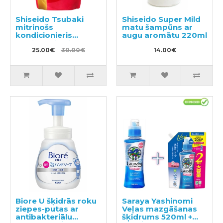
Shiseido Tsubaki
Shiseido Super Mild
mitrinošs
matu šampūns ar
kondicionieris
augu aromātu 220ml
matiem pildviela
660ml
25.00€
30.00€
14.00€
Biore U šķidrās roku
Saraya Yashinomi
ziepes-putas ar
Veļas mazgāšanas
antibakteriālu
šķidrums 520ml +