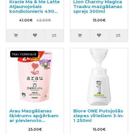
Kracie Ma & Me Latte
Lion Charmy Magica
Atjaunojošais
Trauku mazgāšanas
kondicionieris 490g
sprejs 300ml
+ pildviela 360g
41.00€
42.00€
15.00€
Nav noliktavā
Arau Mazgāšanas
Biore ONE Putojošās
šķidrums apģērbam
ziepes vīriešiem 3-in-
ar pievienoto
1 250ml
lavandas un
piparmētru
25.00€
15.00€