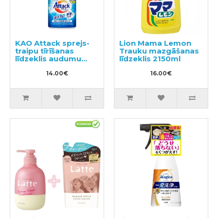
KAO Attack sprejs-
Lion Mama Lemon
traipu tīrīšanas
Trauku mazgāšanas
līdzeklis audumu
līdzeklis 2150ml
apstrādei pirms
mazgāšanas 300ml
14.00€
16.00€