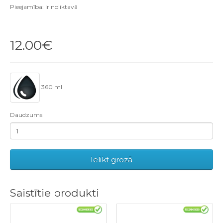
Pieejamība: Ir noliktavā
12.00€
360 ml
Daudzums
Ielikt grozā
Saistītie produkti