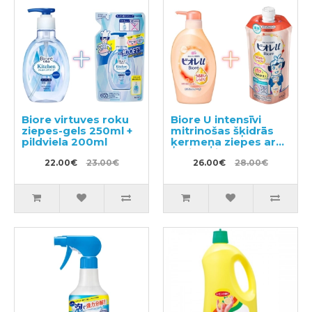
Biore virtuves roku
Biore U intensīvi
ziepes-gels 250ml +
mitrinošas šķidrās
pildviela 200ml
ķermeņa ziepes ar
maigu ziedu-augļu
22.00€
23.00€
aromātu 480ml +
26.00€
28.00€
pildviela 340ml