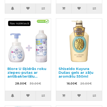
ekstraktu, pildviela
2000ml
Nav noliktavā
Biore U šķidrās roku
Shiseido Kuyura
ziepes-putas ar
Dušas gels ar zāļu
antibakteriālu
aromātu 550ml
efektu, ar vieglu
citrusu aromātu
28.00€
30.00€
16.00€
20.00€
250ml + pildviela
450ml