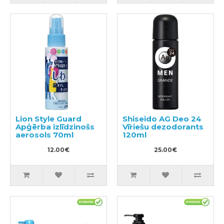
Lion Style Guard
Shiseido AG Deo 24
Apģērba izlīdzinošs
Vīriešu dezodorants
aerosols 70ml
120ml
12.00€
25.00€