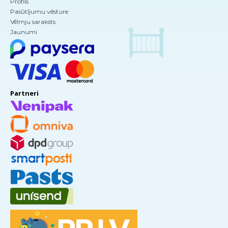
Profils
Pasūtījumu vēsture
Vēlmju saraksts
Jaunumi
Partneri