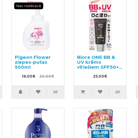
Nav noliktavā
Pigeon Flower
Biore ONE BB &
ziepes-putas
UV krēms
500ml
vīriešiem SPF50+
30g
16.00€
20.00€
25.00€