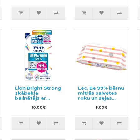
Lion Bright Strong
Lec. Be 99% bērnu
skābekļa
mitrās salvetes
balinātājs ar
roku un sejas
antibakteriālu
tīrīšanai 60gab
iedarbību,
10.00€
5.00€
pildviela 480ml