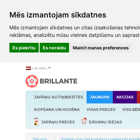
Mēs izmantojam sīkdatnes
Mēs izmantojam sīkdatnes un citas izsekošanas tehnolo
reklāmas, analizētu mūsu vietnes datplūsmu un saprast
Es piekrītu
Es noraidu
Mainīt manas preferences
Latviešu
JAPĀŅU AUTIŅBIKSĪTES
JAUNUMI
AKCIJAS
KOPŠANA UN HIGIĒNA
VISAS PRECES
VISS BĒ
JAPĀŅU PRECES
DĀVANU IDEJAS
Sākums
Shiseido ma cherie apjomu palielinošs kondi