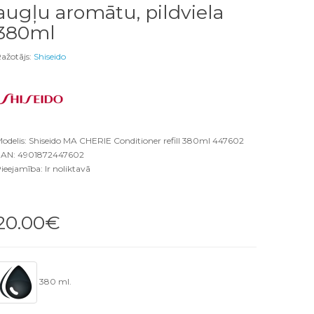
augļu aromātu, pildviela
380ml
ažotājs:
Shiseido
odelis: Shiseido MA CHERIE Conditioner refill 380ml 447602
AN: 4901872447602
ieejamība: Ir noliktavā
20.00€
380 ml.