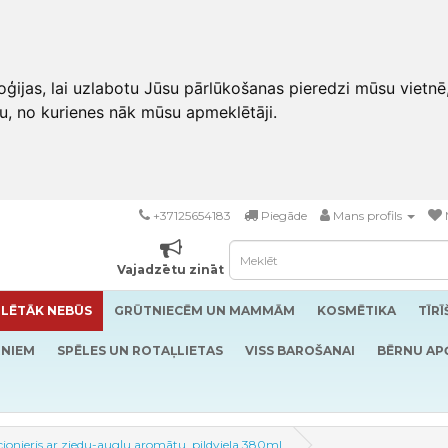
ģijas, lai uzlabotu Jūsu pārlūkošanas pieredzi mūsu vietnē
u, no kurienes nāk mūsu apmeklētāji.
+37125654183
Piegāde
Mans profils
Vajadzētu zināt
LĒTĀK NEBŪS
GRŪTNIECĒM UN MAMMĀM
KOSMĒTIKA
TĪR
RNIEM
SPĒLES UN ROTAĻLIETAS
VISS BAROŠANAI
BĒRNU AP
cionieris ar ziedu-augļu aromātu, pildviela 380ml