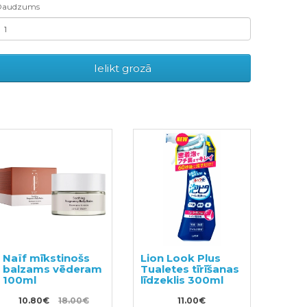
Daudzums
Ielikt grozā
Naïf mīkstinošs
Lion Look Plus
balzams vēderam
Tualetes tīrīšanas
100ml
līdzeklis 300ml
10.80€
18.00€
11.00€