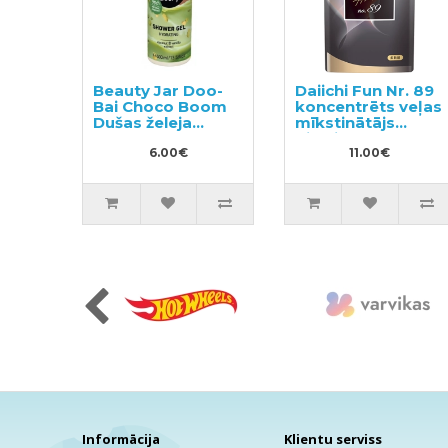
Beauty Jar Doo-
Daiichi Fun Nr. 89
Bai Choco Boom
koncentrēts veļas
Dušas želeja
mīkstinātājs
400ml
pildviela 480ml
6.00€
11.00€
Informācija
Klientu serviss