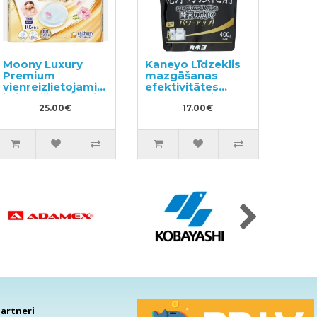
Moony Luxury
Kaneyo Līdzeklis
Premium
mazgāšanas
vienreizlietojamie
efektivitātes
ieliktnīši krūšturim
uzlabošanai 400g
102gab
25.00€
17.00€
artneri