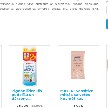
rtrimonija hlorīds, vīna ekstrakts ar hidrozitolu, medus pienskābe,
etilspirts, izopropilspirts, amonija laktāts, BG, silīcija dioksīds, BHT,
Pigeon līdzeklis
MAYERI Sensitive
pudelīšu un
mitrās salvetes
dārzeņu
kosmētikas
mazgāšanai
noņemšanai
pildviela 1.4l
28.00€
33.00€
25gab
3.00€