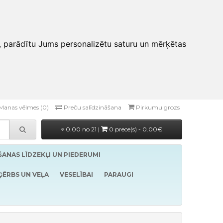
, parādītu Jums personalizētu saturu un mērķētas
Manas vēlmes (0)
Preču salīdzināšana
Pirkumu grozs
0.00 no 21 |
0 prece(s) - 0.00€
ĪŠANAS LĪDZEKĻI UN PIEDERUMI
ĢĒRBS UN VEĻA
VESELĪBAI
PARAUGI