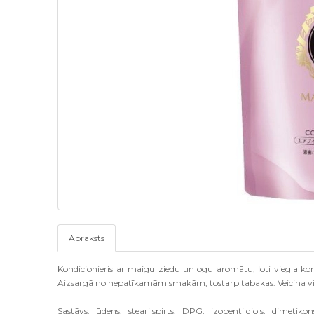
Apraksts
Kondicionieris ar maigu ziedu un ogu aromātu, ļoti viegla ko
Aizsargā no nepatīkamām smakām, tostarp tabakas. Veicina
Sastāvs: ūdens, stearilspirts, DPG, izopentildiols, dimetik