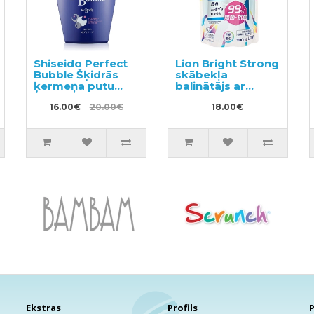
Shiseido Perfect
Lion Bright Strong
Bubble Šķidrās
skābekļa
ķermeņa putu
balinātājs ar
ziepes ar ilgstošu
antibakteriālu
dezodorējošu
16.00€
20.00€
iedarbību,
18.00€
efektu 500ml
pildviela 900ml
Ekstras
Profils
P