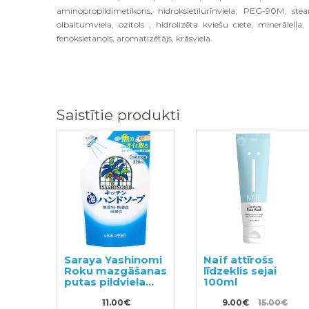
aminopropildimetikons, hidroksietilurīnviela, PEG-90M, stea
olbaltumviela, ozitols , hidrolizēta kviešu ciete, minerāleļļa, c
fenoksietanols, aromatizētājs, krāsviela.
Saistītie produkti
Saraya Yashinomi
Naïf attīrošs
Roku mazgāšanas
līdzeklis sejai
putas pildviela
100ml
220ml
11.00€
9.00€
15.00€