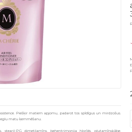
R
M
E
P
nsistence. Piešķir matiem apjomu, padarot tos spīdīgus un mirdzošus.
 vieglu matu ķemmēšanu.
ons, stearil-PG dimetilamīns, behentrimonija hlorīds, glutamīnskābe,