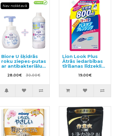
Nav noliktavā
Biore U šķidrās
Lion Look Plus
roku ziepes-putas
Ātrās iedarbības
ar antibakteriālu
tīrīšanas līdzeklis
efektu, ar vieglu
vannasistabai ar
citrusu aromātu
28.00€
30.00€
ziepju aromātu,
19.00€
250ml + pildviela
pildviela 800ml
450ml