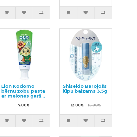
Lion Kodomo
Shiseido Barojošs
bērnu zobu pasta
lūpu balzams 3,5g
ar melones garšu
40g
7.00€
12.00€
15.00€