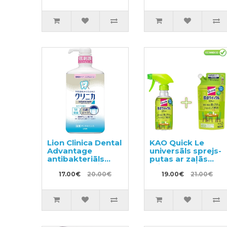
Lion Clinica Dental
KAO Quick Le
Advantage
universāls sprejs-
antibakteriāls
putas ar zaļās
mutes skalošanas
tējas aromātu
līdzeklis ar citrusu
17.00€
20.00€
300ml + pildviela
19.00€
21.00€
garšu, bez spirta
250ml
900ml