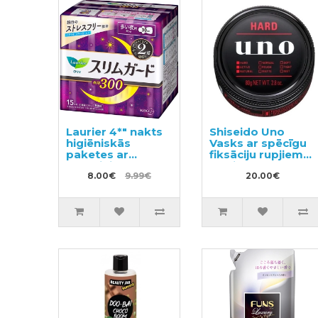
Laurier 4*" nakts
Shiseido Uno
higiēniskās
Vasks ar spēcīgu
paketes ar
fiksāciju rupjiem
spārniņiem 30cm
matiem 80g
15gab
8.00€
9.99€
20.00€