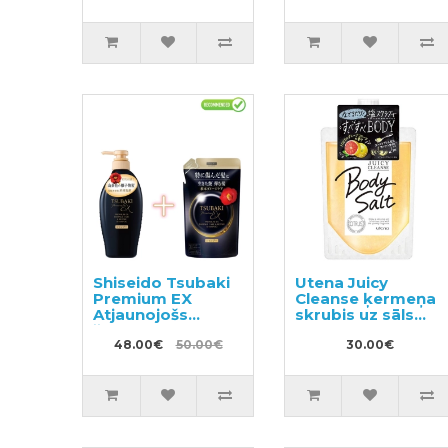
pildviela 720ml
darba apģērbam,
pildviela 720ml
Shiseido Tsubaki
Utena Juicy
Premium EX
Cleanse ķermeņa
Atjaunojošs
skrubis uz sāls
šampūns
bāzes ar
bojātiem matiem
48.00€
50.00€
greipfrūta
30.00€
450ml + pildviela
aromātu 300g
300ml