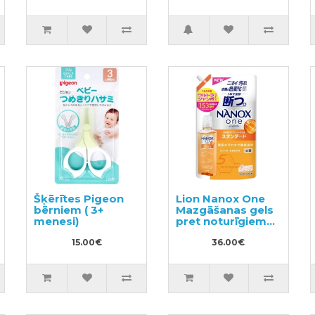
Šķērītes Pigeon
Lion Nanox One
bērniem ( 3+
Mazgāšanas gels
menesi)
pret noturīgiem
traipiem, pildviela
15.00€
1530g
36.00€