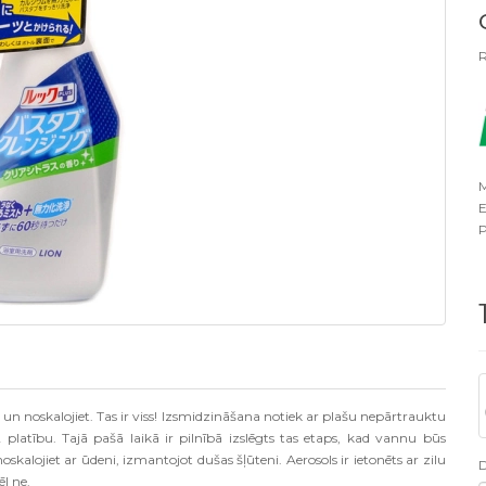
R
M
E
P
t un noskalojiet. Tas ir viss! Izsmidzināšana notiek ar plašu nepārtrauktu
latību. Tajā pašā laikā ir pilnībā izslēgts tas etaps, kad vannu būs
oskalojiet ar ūdeni, izmantojot dušas šļūteni. Aerosols ir ietonēts ar zilu
ēl ne.