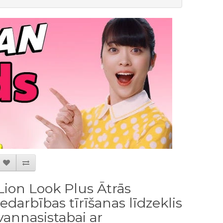
Lion Look Plus Ātrās
iedarbības tīrīšanas līdzeklis
vannasistabai ar