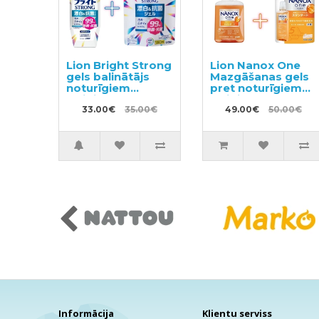
Lion Bright Strong
Lion Nanox One
gels balinātājs
Mazgāšanas gels
noturīgiem
pret noturīgiem
traipiem ar
traipiem 380g +
antibakteriālu
33.00€
35.00€
pildviela 1530g
49.00€
50.00€
efektu 510ml +
pildviela 1200ml
Informācija
Klientu serviss