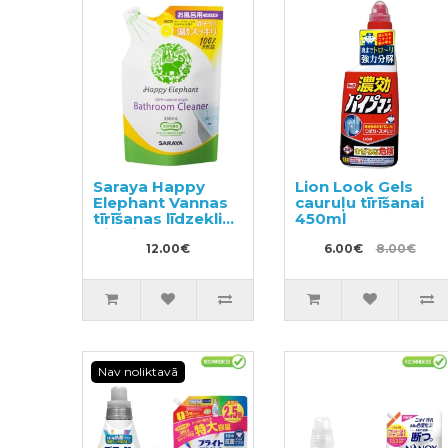
Saraya Happy
Lion Look Gels
Elephant Vannas
cauruļu tīrīšanai
tīrīšanas līdzeklis,
450ml
pildviela 350ml
12.00€
6.00€
8.00€
Nav noliktavā