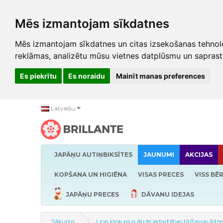
Mēs izmantojam sīkdatnes
Mēs izmantojam sīkdatnes un citas izsekošanas tehnolo
reklāmas, analizētu mūsu vietnes datplūsmu un saprast
Es piekrītu
Es noraidu
Mainīt manas preferences
Latviešu
JAPĀŅU AUTIŅBIKSĪTES
JAUNUMI
AKCIJAS
KOPŠANA UN HIGIĒNA
VISAS PRECES
VISS BĒ
JAPĀŅU PRECES
DĀVANU IDEJAS
Sākums
Lion look plus ātrās iedarbības tīrīšanas lī