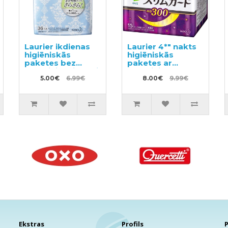
Laurier ikdienas
Laurier 4*" nakts
higiēniskās
higiēniskās
paketes bez
paketes ar
spārniņiem jūtīgai
spārniņiem 30cm
ādai 14cm 36gab
5.00€
6.99€
15gab
8.00€
9.99€
Ekstras
Profils
P