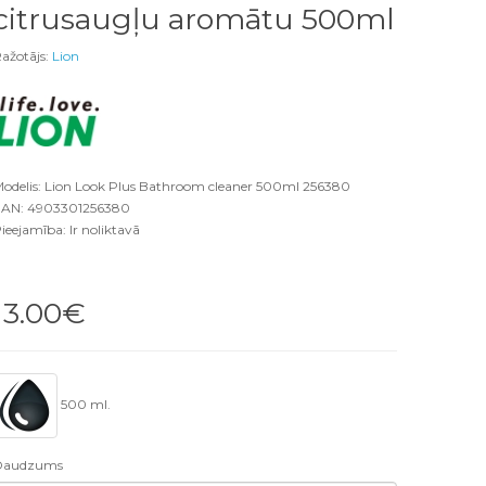
citrusaugļu aromātu 500ml
ažotājs:
Lion
odelis: Lion Look Plus Bathroom cleaner 500ml 256380
AN: 4903301256380
ieejamība: Ir noliktavā
13.00€
500 ml.
Daudzums