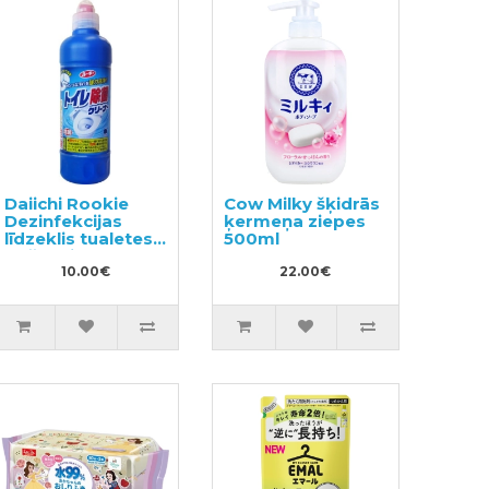
Daiichi Rookie
Cow Milky šķidrās
Dezinfekcijas
ķermeņa ziepes
līdzeklis tualetes
500ml
tīrīšanai 500ml
10.00€
22.00€