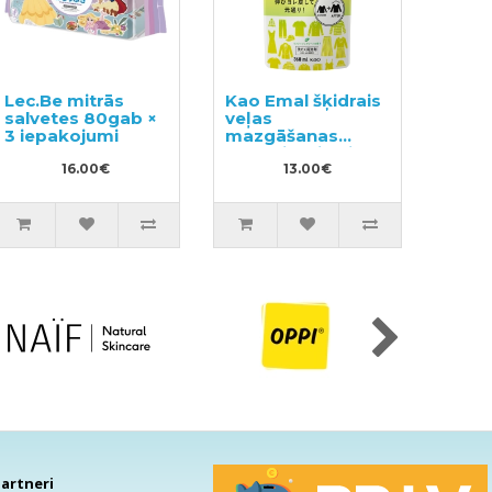
Lec.Be mitrās
Kao Emal šķidrais
salvetes 80gab ×
veļas
3 iepakojumi
mazgāšanas
līdzeklis, pildviela
16.00€
360ml
13.00€
artneri