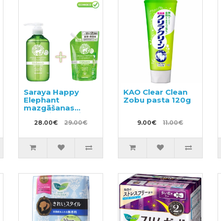
Saraya Happy
KAO Clear Clean
Elephant
Zobu pasta 120g
mazgāšanas
līdzeklis traukiem,
dārzeņiem un
28.00€
29.00€
9.00€
11.00€
augļiem 300ml +
pildviela 500ml