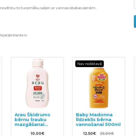
ai novērstu to turpmāku saķeri ar vannas istabas sienām.
o(at)brillante.lv
Nav noliktavā
Arau Šķidrums
Baby Madonna
bērnu trauku
līdzeklis bērna
mazgāšanai
vannošanai 500ml
400ml
10.00€
12.50€
25.00€