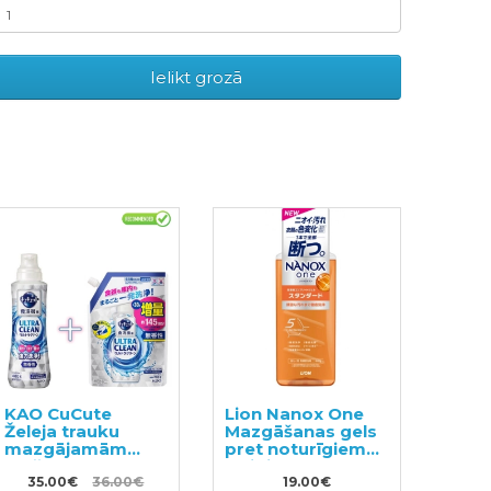
Ielikt grozā
KAO CuCute
Lion Nanox One
Želeja trauku
Mazgāšanas gels
mazgājamām
pret noturīgiem
mašīnām 480ml +
traipiem 640g
pildviela 800g
35.00€
36.00€
19.00€