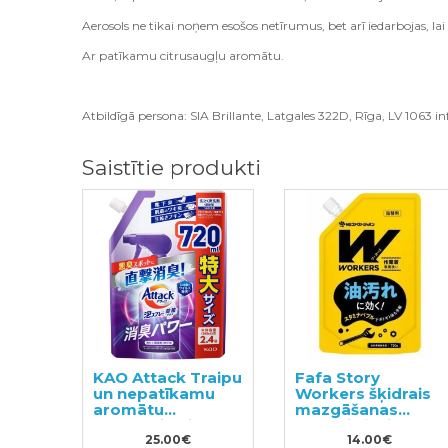
Aerosols ne tikai noņem esošos netīrumus, bet arī iedarbojas, l
Ar patīkamu citrusaugļu aromātu.
Atbildīgā persona: SIA Brillante, Latgales 322D, Rīga, LV 1063 inf
Saistītie produkti
KAO Attack Traipu
Fafa Story
un nepatīkamu
Workers šķidrais
aromātu
mazgāšanas
noņēmējs pirms
līdzeklis ļoti
mazgāšanas
25.00€
netīrai veļai un
14.00€