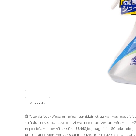
Apraksts
Šī līdzekļa iedarbības princips: izsmidziniet uz vannas, pagaidie
strūklu, nevis punktveida, viena prese aptver apmēram 1 m2 p
nepieciešams berzēt ar sūkli. Uzklājiet, pagaidiet 60 sekundes, n
krāsu, tāpēc vienmēr var skaidri redzēt, kur to uzklājāt un kur v