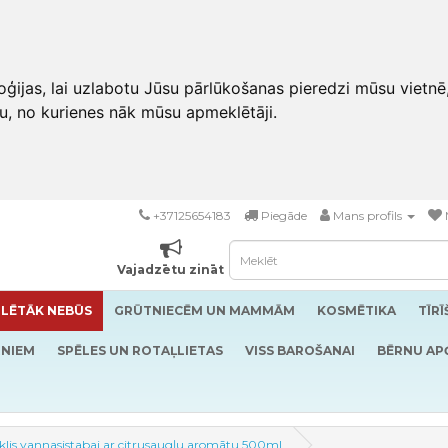
ģijas, lai uzlabotu Jūsu pārlūkošanas pieredzi mūsu vietnē
u, no kurienes nāk mūsu apmeklētāji.
+37125654183
Piegāde
Mans profils
Vajadzētu zināt
LĒTĀK NEBŪS
GRŪTNIECĒM UN MAMMĀM
KOSMĒTIKA
TĪR
RNIEM
SPĒLES UN ROTAĻLIETAS
VISS BAROŠANAI
BĒRNU AP
dzeklis vannasistabai ar citrusaugļu aromātu 500ml