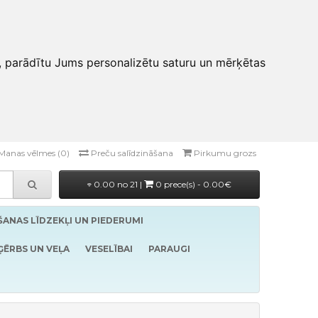
, parādītu Jums personalizētu saturu un mērķētas
Manas vēlmes (0)
Preču salīdzināšana
Pirkumu grozs
0.00 no 21 |
0 prece(s) - 0.00€
ĪŠANAS LĪDZEKĻI UN PIEDERUMI
ĢĒRBS UN VEĻA
VESELĪBAI
PARAUGI