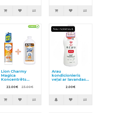
Nav noliktavā
Lion Charmy
Arau
Magica
kondicionieris
Koncentrēts
veļai ar lavandas
trauku
aromātu paraugs
mazgāšanas
22.00€
23.00€
50ml
2.00€
līdzeklis 220ml +
pildviela 570ml