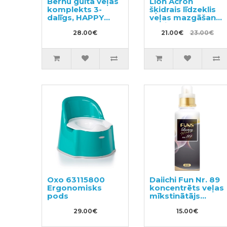
Bērnu gulta veļas
Lion Acron
komplekts 3-
šķidrais līdzeklis
dalīgs, HAPPY
veļas mazgāšanai
FARM
ar ziedu aromātu
100x140/105x150/40x60cm
28.00€
450ml + pildviela
21.00€
23.00€
400ml
Oxo 63115800
Daiichi Fun Nr. 89
Ergonomisks
koncentrēts veļas
pods
mīkstinātājs
600ml
29.00€
15.00€