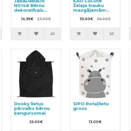
JaBaDaBaDo
KAO CuCute
N0146 Bērnu
Želeja trauku
dekoratīvais
mazgājamām
spilvens
mašīnām 480ml +
14.95€
23.00€
pildviela 800g
35.00€
36.00€
Dooky lietus
SIPO Rotaļlietu
pārvalks bērnu
grozs
ķengursomai
25.00€
13.00€