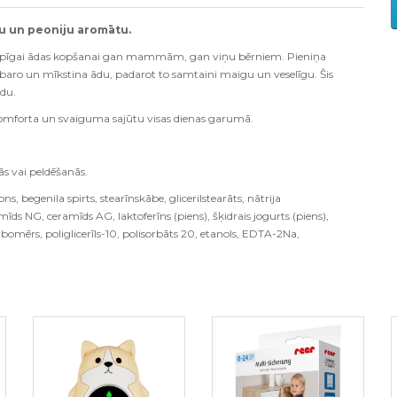
u un peoniju aromātu.
gi rūpīgai ādas kopšanai gan mammām, gan viņu bērniem. Pieniņa
, baro un mīkstina ādu, padarot to samtaini maigu un veselīgu. Šis
ādu.
 komforta un svaiguma sajūtu visas dienas garumā.
s vai peldēšanās.
s, begenila spirts, stearīnskābe, glicerilstearāts, nātrija
mīds NG, ceramīds AG, laktoferīns (piens), šķidrais jogurts (piens),
arbomērs, poliglicerīls-10, polisorbāts 20, etanols, EDTA-2Na,