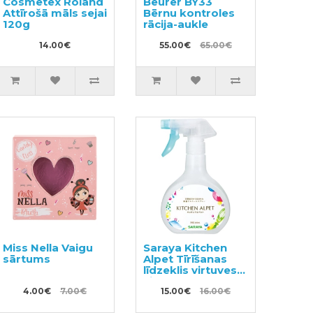
Cosmetex Roland
Beurer BY33
Attīrošā māls sejai
Bērnu kontroles
120g
rācija-aukle
14.00€
55.00€
65.00€
Miss Nella Vaigu
Saraya Kitchen
sārtums
Alpet Tīrīšanas
līdzeklis virtuves
virsmām un
4.00€
7.00€
traukiem 400ml
15.00€
16.00€