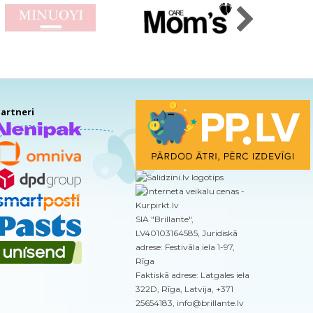
artneri
SIA "Brillante",
LV40103164585, Juridiskā
adrese: Festivāla iela 1-97,
Rīga
Faktiskā adrese: Latgales iela
322D, Rīga, Latvija, +371
25654183, info@brillante.lv