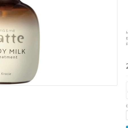
M
E
P