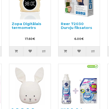
Zopa Digitālais
Reer 72030
termometrs
Durvju fiksators
17.60€
6.00€