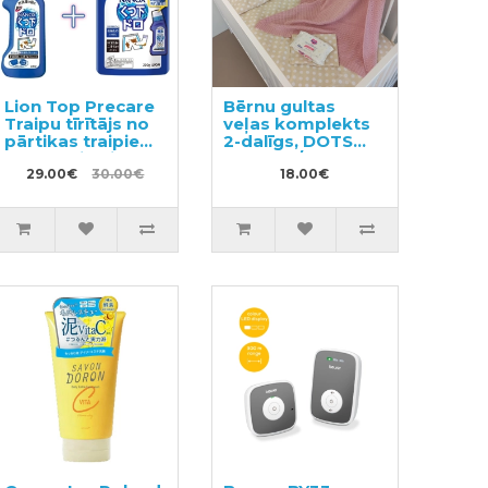
Lion Top Precare
Bērnu gultas
Traipu tīrītājs no
veļas komplekts
pārtikas traipiem
2-dalīgs, DOTS
220g + pildviela
100x140/40x60cm
200g
29.00€
30.00€
18.00€