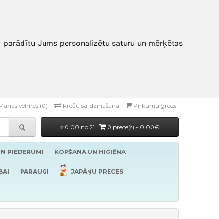
, parādītu Jums personalizētu saturu un mērķētas
Manas vēlmes (0)
Preču salīdzināšana
Pirkumu grozs
0.00 no 21 |
0 prece(s) - 0.00€
UN PIEDERUMI
KOPŠANA UN HIGIĒNA
BAI
PARAUGI
JAPĀŅU PRECES