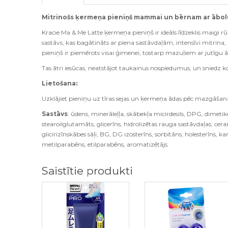
Mitrinošs ķermeņa pieniņš mammai un bērnam ar ābol
Kracie Ma & Me Latte ķermeņa pieniņš ir ideāls līdzeklis mai
sastāvs, kas bagātināts ar piena sastāvdaļām, intensīvi mitrina
pieniņš ir piemērots visai ģimenei, tostarp mazuļiem ar jutīgu 
Tas ātri iesūcas, neatstājot taukainus nospiedumus, un sniedz
Lietošana:
Uzklājiet pieniņu uz tīras sejas un ķermeņa ādas pēc mazgāšanā
Sastāvs
: ūdens, minerāleļļa, skābekļa micirdesils, DPG, dimetikon
stearoilglutamāts, glicerīns, hidrolizētas rauga sastāvdaļas, cera
glicirizīnskābes sāļi, BG, DG izosterīns, sorbitāns, holesterīns, k
metilparabēns, etilparabēns, aromatizētājs.
Saistītie produkti