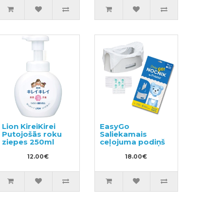
Lion KireiKirei
EasyGo
Putojošās roku
Saliekamais
ziepes 250ml
ceļojuma podiņš
12.00€
18.00€