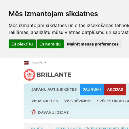
Mēs izmantojam sīkdatnes
Mēs izmantojam sīkdatnes un citas izsekošanas tehnolo
reklāmas, analizētu mūsu vietnes datplūsmu un saprast
Es piekrītu
Es noraidu
Mainīt manas preferences
Latviešu
JAPĀŅU AUTIŅBIKSĪTES
JAUNUMI
AKCIJAS
VISAS PRECES
VISS BĒRNIEM
SPĒLES UN ROTA
DĀVANU IDEJAS
Sākums
Kracie ma & me latte ķermeņa pieniņš 310g