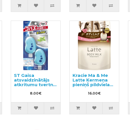
ST Gaisa
Kracie Ma & Me
s
atsvaidzinātājs
Latte Ķermeņa
atkritumu tvertnei
pieniņš pildviela
2gab
250g
8.00€
16.00€