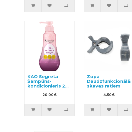
KAO Segreta
Zopa
Šampūns-
Daudzfunkcionālā
kondicionieris 2
skavas ratiem
vienā 360ml
20.00€
4.50€