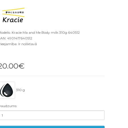
odelis: Kracie Ma and Me Body milk 310g 640512
AN: 4901417640512
ieejamība: Ir noliktavā
20.00€
310 g
Daudzums