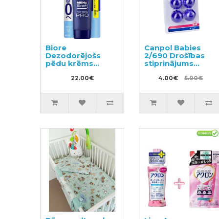
Biore
Canpol Babies
Dezodorējošs
2/690 Drošības
pēdu krēms
stiprinājums
vīriešiem 70g
stūrīšiem
22.00€
4.00€
5.00€