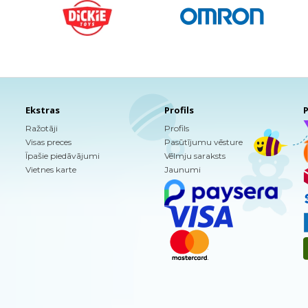
Ekstras
Profils
P
Ražotāji
Profils
Visas preces
Pasūtījumu vēsture
Īpašie piedāvājumi
Vēlmju saraksts
Vietnes karte
Jaunumi