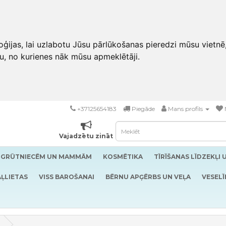
ģijas, lai uzlabotu Jūsu pārlūkošanas pieredzi mūsu vietnē
u, no kurienes nāk mūsu apmeklētāji.
+37125654183
Piegāde
Mans profils
Vajadzētu zināt
GRŪTNIECĒM UN MAMMĀM
KOSMĒTIKA
TĪRĪŠANAS LĪDZEKĻI 
ĻLIETAS
VISS BAROŠANAI
BĒRNU APĢĒRBS UN VEĻA
VESELĪ