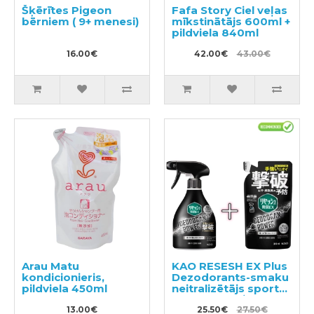
Šķērītes Pigeon
Fafa Story Ciel veļas
bērniem ( 9+ menesi)
mīkstinātājs 600ml +
pildviela 840ml
16.00€
42.00€
43.00€
Arau Matu
KAO RESESH EX Plus
kondicionieris,
Dezodorants-smaku
pildviela 450ml
neitralizētājs sporta
un darba apģērbam
13.00€
360ml + pildviela
25.50€
27.50€