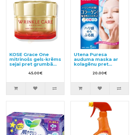
KOSE Grace One
Utena Puresa
mitrinošs gels-krēms
auduma maska ar
sejai pret grumbām
kolagēnu pret
100g
pigmentāciju 5gab
45.00€
20.00€