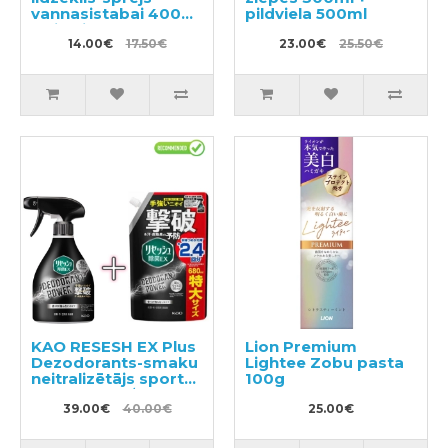
vannasistabai 400ml
pildviela 500ml
+ pildviela 350ml
14.00€
17.50€
23.00€
25.50€
KAO RESESH EX Plus
Lion Premium
Dezodorants-smaku
Lightee Zobu pasta
neitralizētājs sporta
100g
un darba apģērbam
360ml + pildviela
39.00€
40.00€
25.00€
680ml