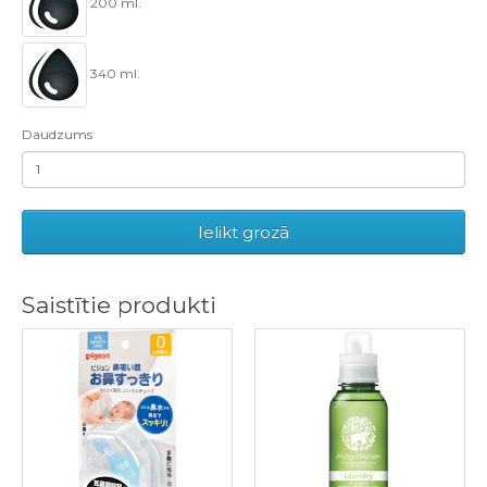
200 ml.
340 ml.
Daudzums
Ielikt grozā
Saistītie produkti