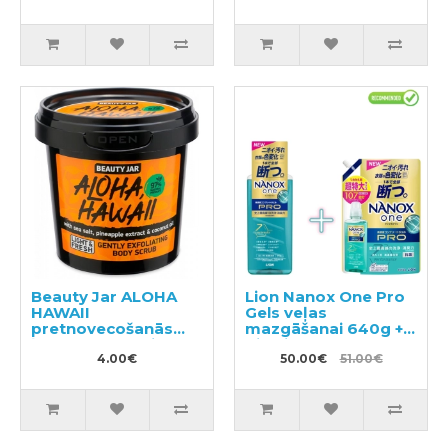
310ml
Beauty Jar ALOHA
Lion Nanox One Pro
HAWAII
Gels veļas
pretnovecošanās
mazgāšanai 640g +
ķermeņa un sejas
pildviela 1070g
skrubis, 200g
4.00€
50.00€
51.00€