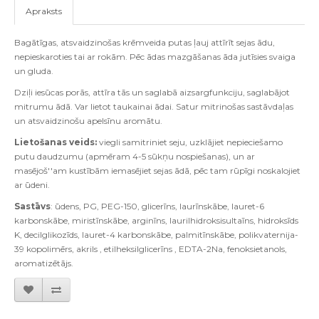
Apraksts
Bagātīgas, atsvaidzinošas krēmveida putas ļauj attīrīt sejas ādu,
nepieskaroties tai ar rokām. Pēc ādas mazgāšanas āda jutīsies svaiga
un gluda.
Dziļi iesūcas porās, attīra tās un saglabā aizsargfunkciju, saglabājot
mitrumu ādā. Var lietot taukainai ādai. Satur mitrinošas sastāvdaļas
un atsvaidzinošu apelsīnu aromātu.
Lietošanas veids:
viegli samitriniet seju, uzklājiet nepieciešamo
putu daudzumu (apmēram 4-5 sūkņu nospiešanas), un ar
masējoš''am kustībām iemasējiet sejas ādā, pēc tam rūpīgi noskalojiet
ar ūdeni.
Sastāvs
: ūdens, PG, PEG-150, glicerīns, laurīnskābe, lauret-6
karbonskābe, miristīnskābe, arginīns, laurilhidroksisultaīns, hidroksīds
K, decilglikozīds, lauret-4 karbonskābe, palmitīnskābe, polikvaternija-
39 kopolimērs, akrils , etilheksilglicerīns , EDTA-2Na, fenoksietanols,
aromatizētājs.