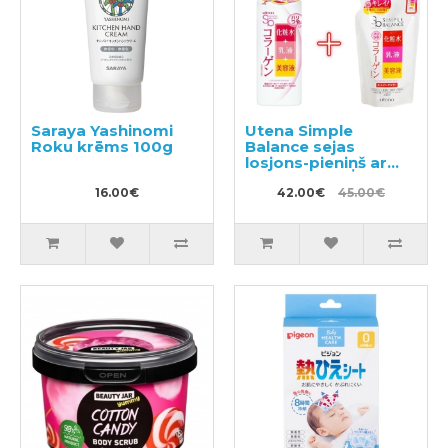
Saraya Yashinomi
Utena Simple
Roku krēms 100g
Balance sejas
losjons-pieniņš ar
kolagēnu 220ml +
16.00€
pildviela 200ml
42.00€
45.00€