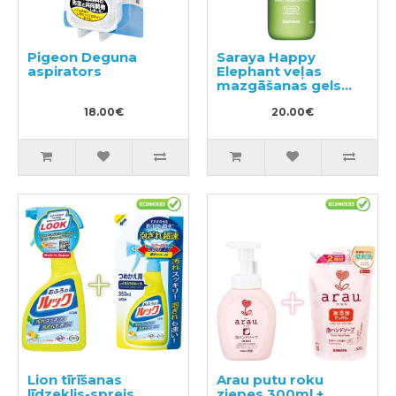
Pigeon Deguna
Saraya Happy
aspirators
Elephant veļas
mazgāšanas gels
600ml
18.00€
20.00€
Lion tīrīšanas
Arau putu roku
līdzeklis-sprejs
ziepes 300ml +