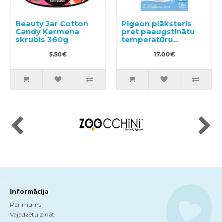
Beauty Jar Cotton
Pigeon plāksteris
Candy Ķermeņa
pret paaugstinātu
skrubis 360g
temperatūru
bērniem 12gab
5.50€
17.00€
Informācija
Par mums
Vajadzētu zināt