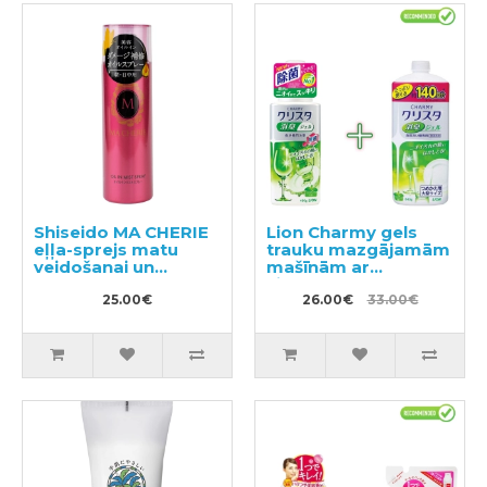
Shiseido MA CHERIE
Lion Charmy gels
eļļa-sprejs matu
trauku mazgājamām
veidošanai un
mašīnām ar
spīdumam 80g
citronmētras
25.00€
aromātu 480g +
26.00€
33.00€
pildviela 840g