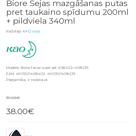
Biore Sejas mazgāšanas putas
pret taukaino spīdumu 200ml
+ pildviela 340ml
Ražotājs:
KAO corp.
Modelis: Biore Facial wash set 408402+408235
EAN: 4901301408402, 4901301408235
Pieejamība: Ir noliktavā
39.00€
38.00€