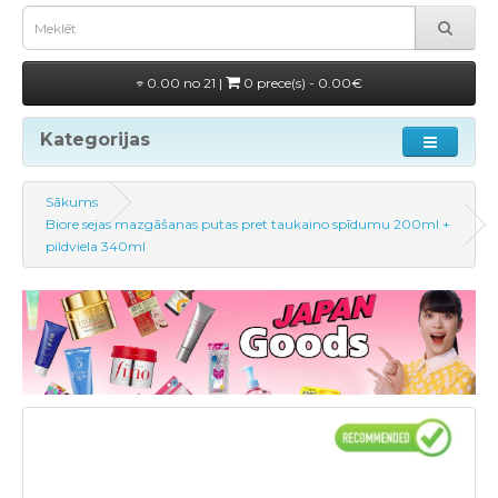
0.00 no 21 |
0 prece(s) - 0.00€
Kategorijas
Sākums
Biore sejas mazgāšanas putas pret taukaino spīdumu 200ml +
pildviela 340ml