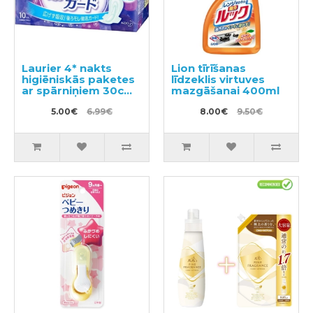
Laurier 4* nakts
Lion tīrīšanas
higiēniskās paketes
līdzeklis virtuves
ar spārniņiem 30cm
mazgāšanai 400ml
10gab
5.00€
6.99€
8.00€
9.50€