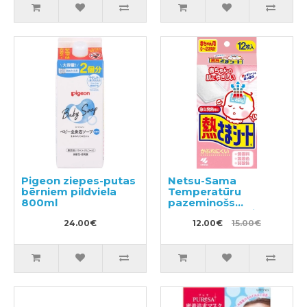
Pigeon ziepes-putas
Netsu-Sama
bērniem pildviela
Temperatūru
800ml
pazeminošs
plāksteris bērniem
24.00€
no 2-24 men. 12 gab
12.00€
15.00€