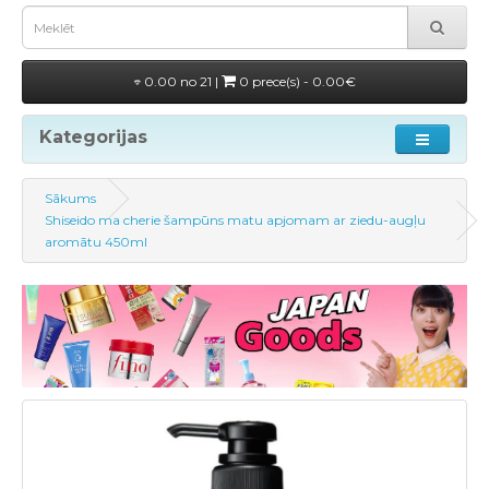
0.00 no 21 |
0 prece(s) - 0.00€
Kategorijas
Sākums
Shiseido ma cherie šampūns matu apjomam ar ziedu-augļu
aromātu 450ml