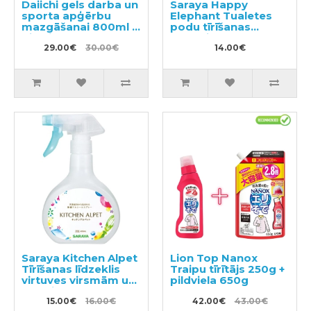
Daiichi gels darba un
Saraya Happy
sporta apģērbu
Elephant Tualetes
mazgāšanai 800ml +
podu tīrīšanas
pildviela 720ml
līdzeklis 400ml
29.00€
30.00€
14.00€
Saraya Kitchen Alpet
Lion Top Nanox
Tīrīšanas līdzeklis
Traipu tīrītājs 250g +
virtuves virsmām un
pildviela 650g
traukiem 400ml
15.00€
16.00€
42.00€
43.00€