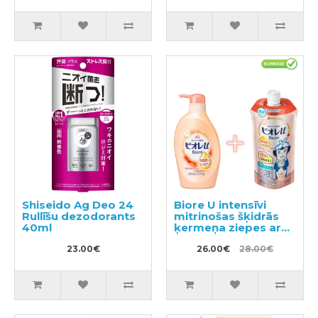
Shiseido Ag Deo 24
Biore U intensīvi
Rullīšu dezodorants
mitrinošas šķidrās
40ml
ķermeņa ziepes ar
maigu ziedu-augļu
23.00€
aromātu 480ml +
26.00€
28.00€
pildviela 340ml