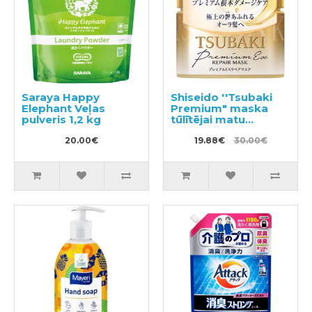
Saraya Happy
Shiseido ''Tsubaki
Elephant Veļas
Premium" maska
pulveris 1,2 kg
tūlītējai matu
atjaunošanai 180g
20.00€
19.88€
30.00€