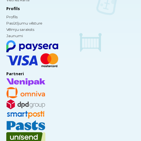
Profils
Profils
Pasūtījumu vēsture
Vēlmju saraksts
Jaunumi
Partneri