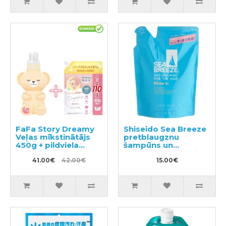
FaFa Story Dreamy
Shiseido Sea Breeze
Veļas mīkstinātājs
pretblaugznu
450g + pildviela
šampūns un
1100g
kondicionieris divi
41.00€
42.00€
vienā ar mentolu,
15.00€
pildviela 400ml