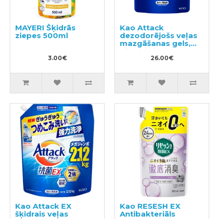
MAYERI Šķidrās
Kao Attack
ziepes 500ml
dezodorējošs veļas
mazgāšanas gels,
pildviela 1150g
3.00€
26.00€
Kao Attack EX
Kao RESESH EX
šķidrais veļas
Antibakteriāls