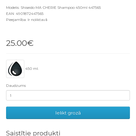
Modelis: Shiseido MA CHERIE Shampoo 450ml 447565
EAN: 4901872447565
Pieejamība: Ir noliktavā
25.00€
450 ml.
Daudzums
Ielikt grozā
Saistītie produkti