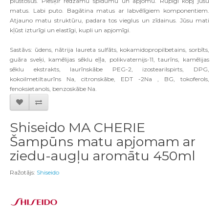
plūstošus. Piešķir redzamu spīdumu un apjomu. Rūpīgi kopj jūsu
matus. Labi puto. Bagātina matus ar labvēlīgiem komponentiem.
Atjauno matu struktūru, padara tos vieglus un zīdainus. Jūsu mati
kļūst izturīgi un elastīgi, kupli un apjomīgi.
Sastāvs: ūdens, nātrija laureta sulfāts, kokamidopropilbetains, sorbīts,
guāra sveķi, kamēlijas sēklu eļļa, polikvaternijs-11, taurīns, kamēlijas
sēklu ekstrakts, laurīnskābe PEG-2, izostearilspirts, DPG,
kokoilmetiltaurīns Na, citronskābe, EDT -2Na , BG, tokoferols,
fenoksietanols, benzoskābe Na.
Shiseido MA CHERIE
Šampūns matu apjomam ar
ziedu-augļu aromātu 450ml
Ražotājs:
Shiseido