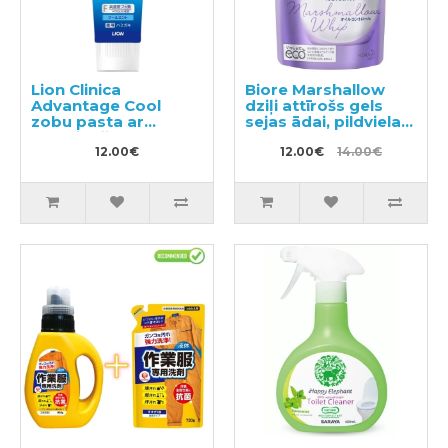
Lion Clinica
Biore Marshallow
Advantage Cool
dziļi attīrošs gels
zobu pasta ar
sejas ādai, pildviela
atvēsinošu
130ml
piparmētru garšu
12.00€
12.00€
14.00€
130g