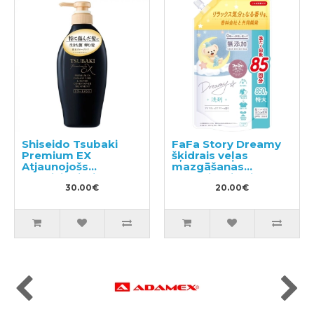
Shiseido Tsubaki
FaFa Story Dreamy
Premium EX
šķidrais veļas
Atjaunojošs
mazgāšanas
kondicionieris-
līdzeklis, pildviela
maska ​​bojātiem
30.00€
850g
20.00€
matiem 450ml