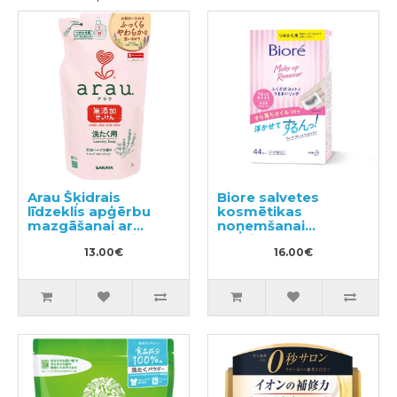
Arau Šķidrais
Biore salvetes
līdzeklis apģērbu
kosmētikas
mazgāšanai ar
noņemšanai
sastāvam pievienoto
(papildus bloks)
lavandas un
13.00€
44gab
16.00€
piparmētras
ekstraktu, pildviela
1000ml