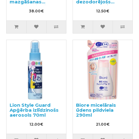
mazgāšanas
dezodorējošs
līdzeklis, pildviela
aerosols apģērbam
2.12kg
38.00€
un veļai, ziepju
12.50€
aromāts, pildviela
320ml
Lion Style Guard
Biore micelārais
Apģērba izlīdzinošs
ūdens pildviela
aerosols 70ml
290ml
12.00€
21.00€