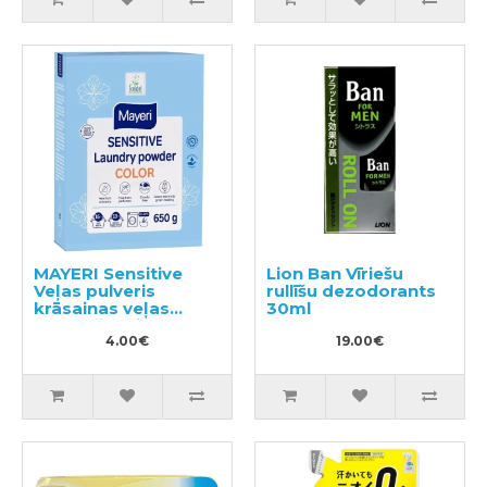
MAYERI Sensitive
Lion Ban Vīriešu
Veļas pulveris
rullīšu dezodorants
krāsainas veļas
30ml
mazgāšanai 650g
4.00€
19.00€