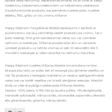
dažāda veida netīrumus, nepatīkamas smakas, kā arī cīnās ar ziepju
nosēdumu, kaļķakmens nosēdumiem un kaļķakmens veidošanos.
Daudzfunkcionāls produkts, kas piemērots tualetes podu, tualetes
sēdekļu, flīžu, grīdu un citu virsmu tīrīšanai.
Happy Elephant mazgāšanas līdzekļa iepakojums ir aprīkots ar
pulverizatoru, kas ļauj vienmērīgi sadalīt produktu pa virsmu. Tas ir
īpaši noderīgi, tīrot grūti sasniedzamas vietas, kur var uzkrāties
netīrumi un baktērijas. Tīrīšanas process kļūst ātrs un vienkāršs:
uzklājiet produktu uz netīrās virsmas un pēc 20 sekundēm līdz 5
minūtēm noskalojiet ar ūdeni atkarībā no netīrumu noturības.
Happy Elephant tualetes tīrīšanas līdzekļa izmantošana ne tikai
ietaupa jūsu laiku un pūles, bet arī aizsargā jūsu ģimenes veselību un
vidi. Šis produkts ir bioloģiski noārdāms un nesatur spēcīgas ķīmiskās
vielas, kas var kaitēt veselībai vai izraisīt alerģiskas reakcijas. Absolūti
drošs un videi draudzīgs tualetes poda tīrīšanas līdzeklis.
Sastāvs: >30% ūdens, 5–15% nātrija laureta sulfāts, <5% decilglikozīds,
hidrolizēti soforolipīdi, nātrija citrāts, citronskābe, piparmētru ēteriskā
eļļa, glicerilkaprāts, glicerīns, nātrija laktāts.