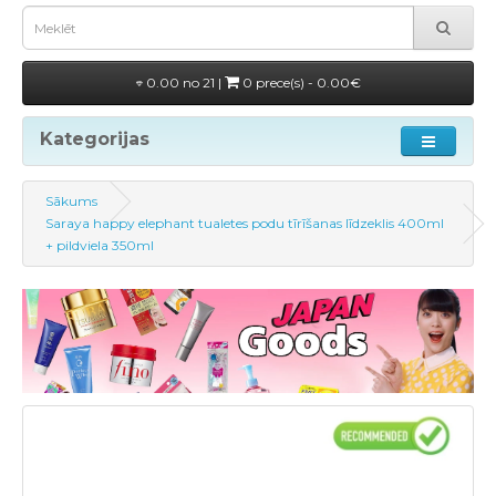
0.00 no 21 |
0 prece(s) - 0.00€
Kategorijas
Sākums
Saraya happy elephant tualetes podu tīrīšanas līdzeklis 400ml
+ pildviela 350ml