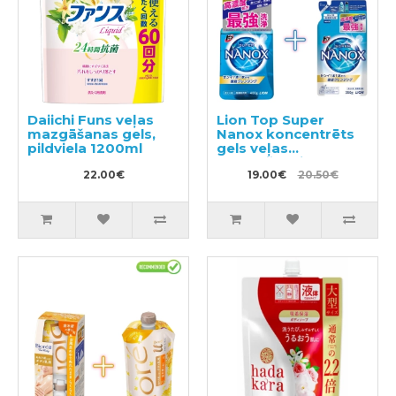
Daiichi Funs veļas
Lion Top Super
mazgāšanas gels,
Nanox koncentrēts
pildviela 1200ml
gels veļas
mazgāšanai 400g +
22.00€
pildviela 350g
19.00€
20.50€