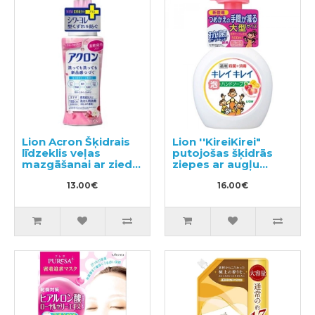
Lion Acron Šķidrais
Lion ''KireiKirei"
līdzeklis veļas
putojošas šķidrās
mazgāšanai ar ziedu
ziepes ar augļu
aromātu 450ml
aromātu 500 ml
13.00€
16.00€