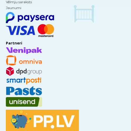
Vēlmju saraksts
Jaunumi
Partneri