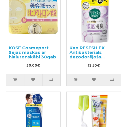
KOSE Cosmeport
Kao RESESH EX
Sejas maskas ar
Antibakteriāls
hialuronskābi 30gab
dezodorējošs
aerosols apģērbam
30.00€
un veļai, ziepju
12.50€
aromāts, pildviela
320ml