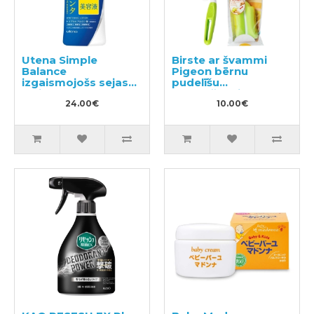
Utena Simple
Birste ar švammi
Balance
Pigeon bērnu
izgaismojošs sejas
pudelīšu
losjons ar
mazgāšanai, 1gb.
hialuronskābi 220ml
24.00€
10.00€