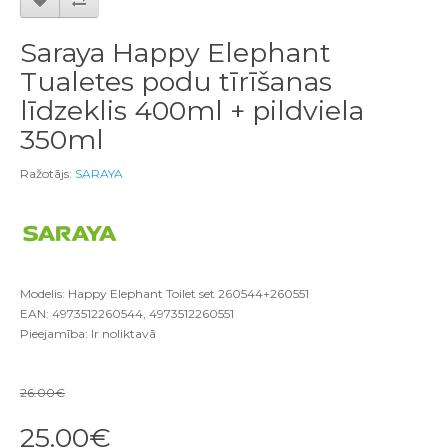
Saraya Happy Elephant
Tualetes podu tīrīšanas
līdzeklis 400ml + pildviela
350ml
Ražotājs:
SARAYA
Modelis: Happy Elephant Toilet set 260544+260551
EAN: 4973512260544, 4973512260551
Pieejamība: Ir noliktavā
26.00€
25.00€