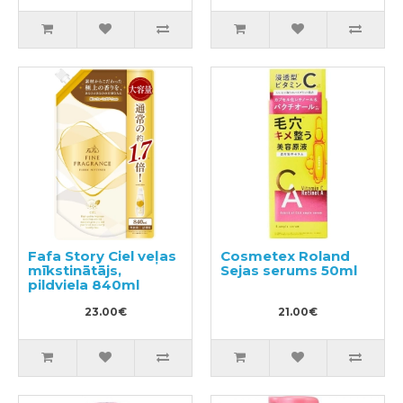
Fafa Story Ciel veļas
Cosmetex Roland
mīkstinātājs,
Sejas serums 50ml
pildviela 840ml
23.00€
21.00€