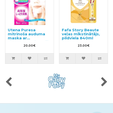
Utena Puresa
Fafa Story Beaute
mitrinoša auduma
veļas mīkstinātājs,
maska ar
pildviela 840ml
hialuronskābi un bišu
māšu peru pieniņu
20.00€
23.00€
5gab