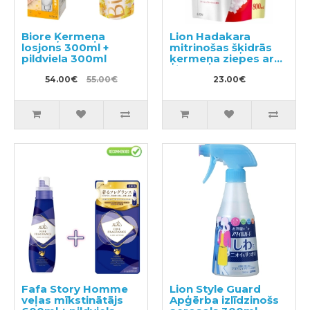
Biore Ķermeņa
Lion Hadakara
losjons 300ml +
mitrinošas šķidrās
pildviela 300ml
ķermeņa ziepes ar
ziedu aromātu,
54.00€
55.00€
pildviela 800ml
23.00€
Fafa Story Homme
Lion Style Guard
veļas mīkstinātājs
Apģērba izlīdzinošs