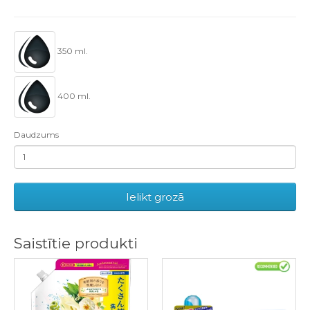
350 ml.
400 ml.
Daudzums
Ielikt grozā
Saistītie produkti