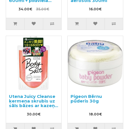
600ml + pildviela
aerosols 300ml
500ml
34.00€
35.00€
16.00€
Utena Juicy Cleanse
Pigeon Bērnu
ķermeņa skrubis uz
pūderis 30g
sāls bāzes ar kazeņu
aromātu 300g
30.00€
18.00€