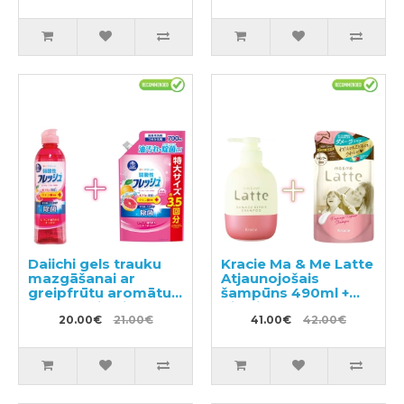
Daiichi gels trauku
Kracie Ma & Me Latte
mazgāšanai ar
Atjaunojošais
greipfrūtu aromātu
šampūns 490ml +
250ml + pildviela
pildviela 360ml
700ml
20.00€
21.00€
41.00€
42.00€