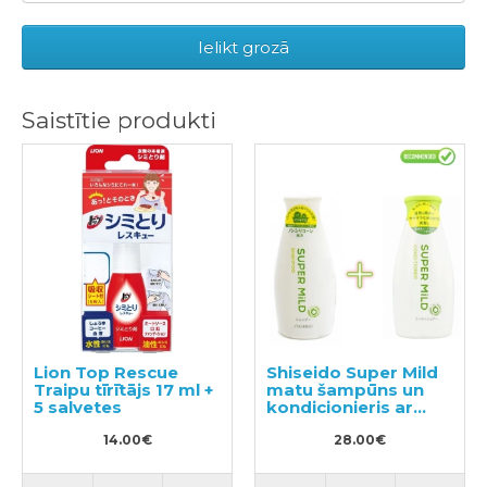
Ielikt grozā
Saistītie produkti
Lion Top Rescue
Shiseido Super Mild
Traipu tīrītājs 17 ml +
matu šampūns un
5 salvetes
kondicionieris ar
augu aromātu 220ml
14.00€
28.00€