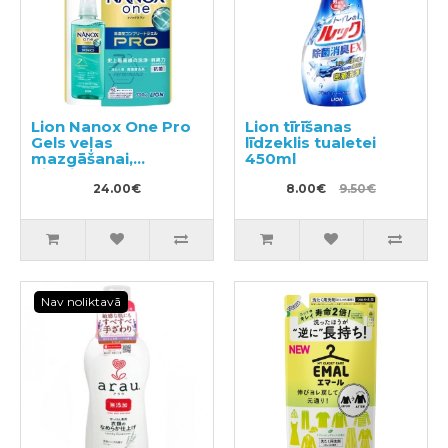
Lion Nanox One Pro
Lion tīrīšanas
Gels veļas
līdzeklis tualetei
mazgāšanai,
450ml
pildviela 790g
24.00€
8.00€
9.50€
Nav noliktavā