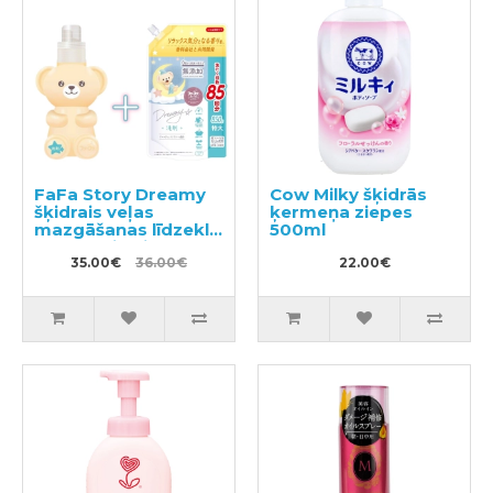
FaFa Story Dreamy
Cow Milky šķidrās
šķidrais veļas
ķermeņa ziepes
mazgāšanas līdzeklis
500ml
400g + pildviela
850g
35.00€
36.00€
22.00€