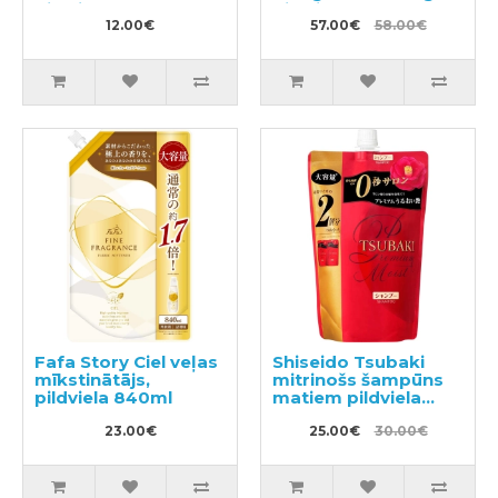
pildviela 350ml
pildviela 1400g
12.00€
57.00€
58.00€
Fafa Story Ciel veļas
Shiseido Tsubaki
mīkstinātājs,
mitrinošs šampūns
pildviela 840ml
matiem pildviela
660ml
23.00€
25.00€
30.00€