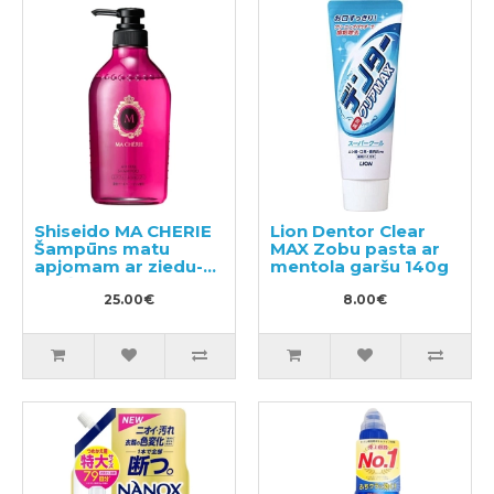
Shiseido MA CHERIE
Lion Dentor Clear
Šampūns matu
MAX Zobu pasta ar
apjomam ar ziedu-
mentola garšu 140g
augļu aromātu
450ml
25.00€
8.00€