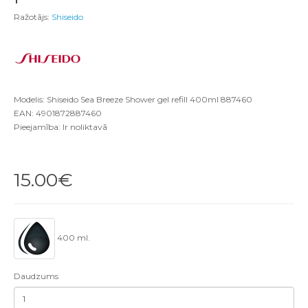
Ražotājs:
Shiseido
Modelis: Shiseido Sea Breeze Shower gel refill 400ml 887460
EAN: 4901872887460
Pieejamība: Ir noliktavā
15.00€
400 ml.
Daudzums