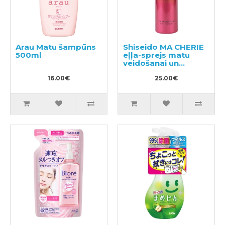
Arau Matu šampūns
Shiseido MA CHERIE
500ml
eļļa-sprejs matu
veidošanai un
spīdumam 80g
16.00€
25.00€