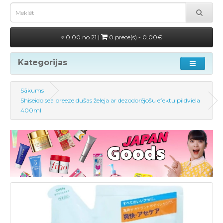
0.00 no 21 |
0 prece(s) - 0.00€
Kategorijas
Sākums
Shiseido sea breeze dušas želeja ar dezodorējošu efektu pildviela
400ml