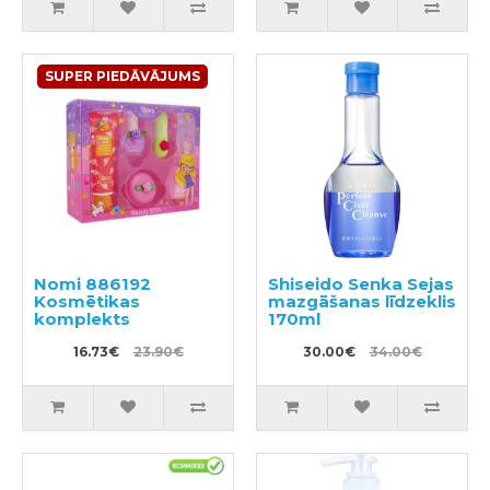
SUPER PIEDĀVĀJUMS
Nomi 886192
Shiseido Senka Sejas
Kosmētikas
mazgāšanas līdzeklis
komplekts
170ml
16.73€
23.90€
30.00€
34.00€