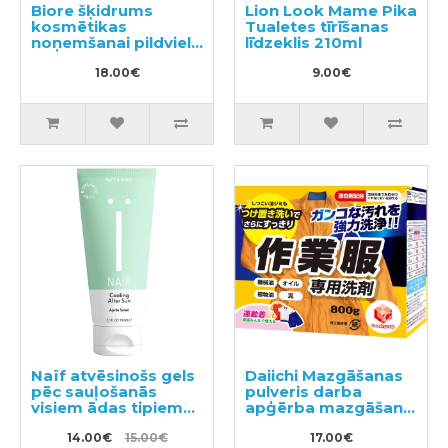
Biore šķidrums
Lion Look Mame Pika
kosmētikas
Tualetes tīrīšanas
noņemšanai pildviela
līdzeklis 210ml
210ml
18.00€
9.00€
Naïf atvēsinošs gels
Daiichi Mazgāšanas
pēc sauļošanās
pulveris darba
visiem ādas tipiem
apģērba mazgāšanai
100ml
800g
14.00€
15.00€
17.00€