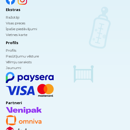
Ekstras
Ražotāji
Visas preces
Īpašie piedāvājumi
Vietnes karte
Profils
Profils
Pasūtījumu vēsture
Vēlmju saraksts
Jaunumi
Partneri