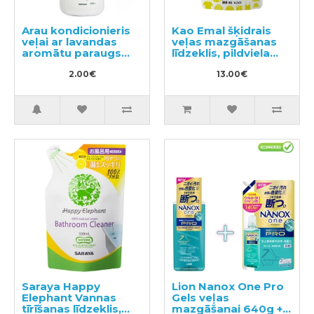
Arau kondicionieris
Kao Emal šķidrais
veļai ar lavandas
veļas mazgāšanas
aromātu paraugs
līdzeklis, pildviela
50ml
360ml
2.00€
13.00€
Saraya Happy
Lion Nanox One Pro
Elephant Vannas
Gels veļas
tīrīšanas līdzeklis,
mazgāšanai 640g +