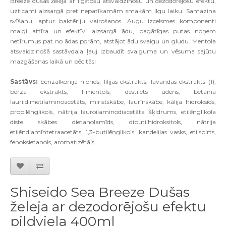
Breeze dušas želeja ar ilgstošu atsvaidzinošu un dezodorējošu efektu,
uzticami aizsargā pret nepatīkamām smakām ilgu laiku. Samazina
svīšanu, aptur baktēriju vairošanos. Augu izcelsmes komponenti
maigi attīra un efektīvi aizsargā ādu, bagātīgas putas noņem
netīrumus pat no ādas porām, atstājot ādu svaigu un gludu. Mentola
atsvaidzinošā sastāvdaļa ļauj izbaudīt svaiguma un vēsuma sajūtu
mazgāšanas laikā un pēc tās!
Sastāvs:
benzalkonija hlorīds, lilijas ekstrakts, lavandas ekstrakts (1),
bērza ekstrakts, l-mentols, destilēts ūdens, betaīna
laurildimetilaminoacetāts, miristskābe, laurīnskābe, kālija hidroksīds,
propilēnglikols, nātrija lauroilaminodiacetāta šķidrums, etilēnglikola
diste skābes dietanolamīds, dibutilhidroksitols, nātrija
etilēndiamīntetraacetāts, 1,3-butilēnglikols, kandelilas vasks, etilspirts,
fenoksietanols, aromatizētājs.
Shiseido Sea Breeze Dušas
želeja ar dezodorējošu efektu
pildviela 400ml