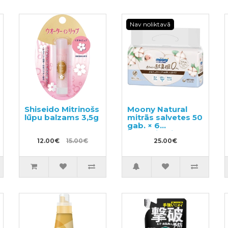
Nav noliktavā
Shiseido Mitrinošs
Moony Natural
lūpu balzams 3,5g
mitrās salvetes 50
gab. × 6
iepakojumi
12.00€
15.00€
25.00€