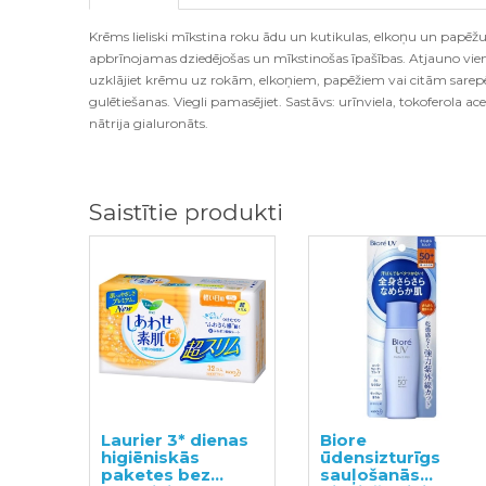
Krēms lieliski mīkstina roku ādu un kutikulas, elkoņu un papēžu
apbrīnojamas dziedējošas un mīkstinošas īpašības. Atjauno vie
uzklājiet krēmu uz rokām, elkoņiem, papēžiem vai citām sar
gulētiešanas. Viegli pamasējiet. Sastāvs: urīnviela,
tokoferola acet
nātrija gialuronāts.
Saistītie produkti
Laurier 3* dienas
Biore
higiēniskās
ūdensizturīgs
paketes bez
sauļošanās