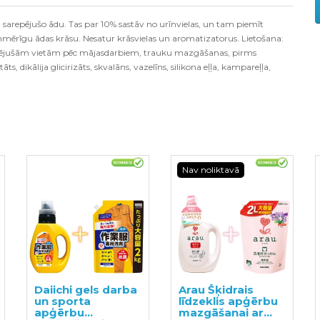
 sarepējušo ādu. Tas par 10% sastāv no urīnvielas, un tam piemīt
nmērīgu ādas krāsu. Nesatur krāsvielas un aromatizatorus. Lietošana:
epējušām vietām pēc mājasdarbiem, trauku mazgāšanas, pirms
āts, dikālija glicirizāts, skvalāns, vazelīns, silikona eļļa, kampareļļa,
Nav noliktavā
Daiichi gels darba
Arau Šķidrais
un sporta
līdzeklis apģērbu
apģērbu
mazgāšanai ar