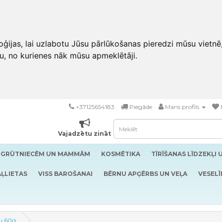
ģijas, lai uzlabotu Jūsu pārlūkošanas pieredzi mūsu vietnē
u, no kurienes nāk mūsu apmeklētāji.
+37125654183
Piegāde
Mans profils
Vajadzētu zināt
GRŪTNIECĒM UN MAMMĀM
KOSMĒTIKA
TĪRĪŠANAS LĪDZEKĻI 
ĻLIETAS
VISS BAROŠANAI
BĒRNU APĢĒRBS UN VEĻA
VESELĪ
lu 60g