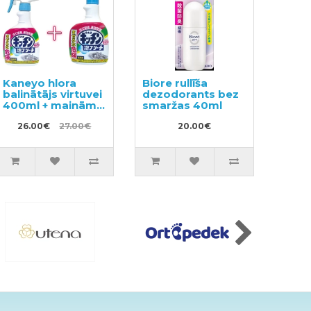
Kaneyo hlora
Biore rullīša
balinātājs virtuvei
dezodorants bez
400ml + maināms
smaržas 40ml
bloks 400ml
26.00€
27.00€
20.00€