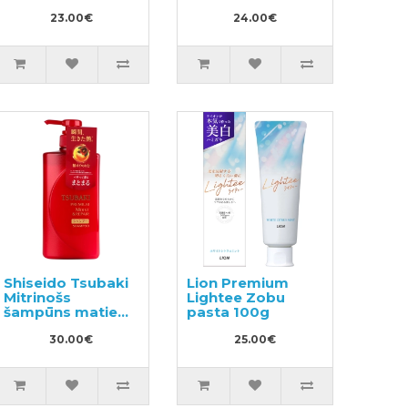
pildviela 840ml
trauku
23.00€
mazgāšanas
24.00€
līdzeklis, pildviela
1110ml
Shiseido Tsubaki
Lion Premium
Mitrinošs
Lightee Zobu
šampūns matiem
pasta 100g
490ml
30.00€
25.00€