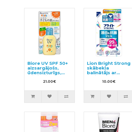
Biore UV SPF 50+
Lion Bright Strong
aizsargājošs,
skābekļa
ūdensizturīgs,
balinātājs ar
mitrinošs
antibakteriālu
sauļošanās
21.00€
iedarbību,
10.00€
pieniņš bērniem
pildviela 480ml
70ml