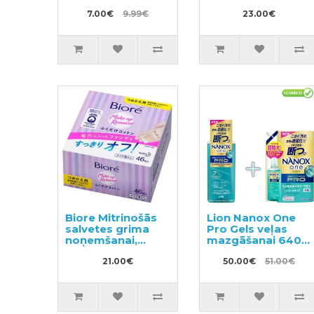
spārniņiem 17cm
pieniņš sejai un
32gab
7.00€
9.99€
ķermenim SPF
23.00€
50+ 40ml
Biore Mitrinošās
Lion Nanox One
salvetes grima
Pro Gels veļas
noņemšanai,
mazgāšanai 640g
maināms bloks
+ pildviela 1070g
46gab
21.00€
50.00€
51.00€