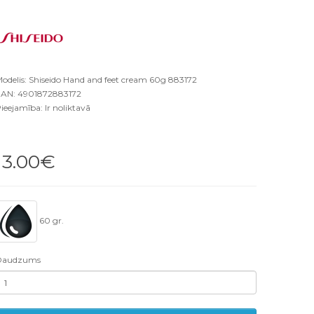
odelis: Shiseido Hand and feet cream 60g 883172
AN: 4901872883172
ieejamība: Ir noliktavā
13.00€
60 gr.
Daudzums