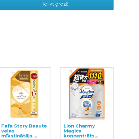
Ielikt grozā
Fafa Story Beaute
Lion Charmy
veļas
Magica
mīkstinātājs,
koncentrēts