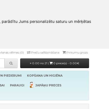
, parādītu Jums personalizētu saturu un mērķētas
Manas vēlmes (0)
Preču salīdzināšana
Pirkumu grozs
0.00 no 21 |
0 prece(s) - 0.00€
UN PIEDERUMI
KOPŠANA UN HIGIĒNA
BAI
PARAUGI
JAPĀŅU PRECES