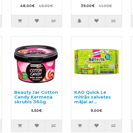
mazgāšanai 800g
sastāvam
+ pildviela 2kg
48.00€
49.00€
pievienoto
39.00€
41.00€
lavandas un
piparmētras
ekstraktu 1200ml
+ pildviela 2000ml
Beauty Jar Cotton
KAO Quick Le
Candy Ķermeņa
mitrās salvetes
skrubis 360g
mājai ar
dezinfekcijas
5.50€
efektu, ar smalku
9.00€
zaļās tējas
aromātu 20gab