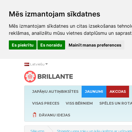
Mēs izmantojam sīkdatnes
Mēs izmantojam sīkdatnes un citas izsekošanas tehnolo
reklāmas, analizētu mūsu vietnes datplūsmu un saprast
Es piekrītu
Es noraidu
Mainīt manas preferences
Latviešu
JAPĀŅU AUTIŅBIKSĪTES
JAUNUMI
AKCIJAS
VISAS PRECES
VISS BĒRNIEM
SPĒLES UN ROTA
DĀVANU IDEJAS
Sākums
Shiseido urea roku un kāju krēms ar urīnvie