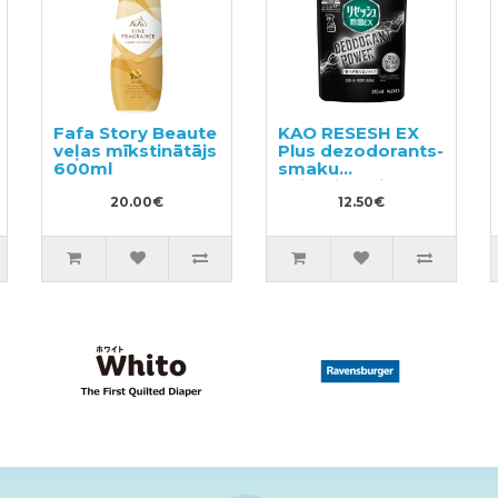
Fafa Story Beaute
KAO RESESH EX
veļas mīkstinātājs
Plus dezodorants-
600ml
smaku
neitralizētājs
20.00€
sporta un darba
12.50€
apģērbam,
pildviela 310ml