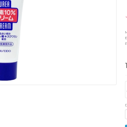
M
E
P