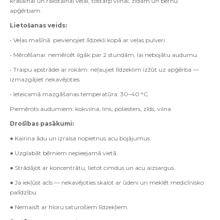
krāsainai un rakstainai veļai, tostarp vilnai, zīdam un bērnu
apģērbam.
Lietošanas veids:
• Veļas mašīnā: pievienojiet līdzekli kopā ar veļas pulveri.
• Mērcēšanai: nemērcēt ilgāk par 2 stundām, lai nebojātu audumu.
• Traipu apstrādei ar rokām: neļaujiet līdzeklim izžūt uz apģērba —
izmazgājiet nekavējoties.
• Ieteicamā mazgāšanas temperatūra: 30–40 °C.
Piemērots audumiem: kokvilna, lins, poliesters, zīds, vilna.
Drošības pasākumi:
● Kairina ādu un izraisa nopietnus acu bojājumus.
● Uzglabāt bērniem nepieejamā vietā.
● Strādājot ar koncentrātu, lietot cimdus un acu aizsargus.
● Ja iekļūst acīs — nekavējoties skalot ar ūdeni un meklēt medicīnisko
palīdzību.
● Nemaisīt ar hloru saturošiem līdzekļiem.