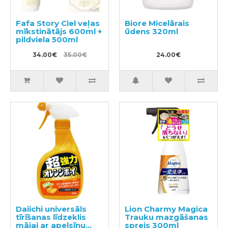
Fafa Story Ciel veļas
Biore Micelārais
mīkstinātājs 600ml +
ūdens 320ml
pildviela 500ml
34.00€
35.00€
24.00€
Daiichi universāls
Lion Charmy Magica
tīrīšanas līdzeklis
Trauku mazgāšanas
mājai ar apelsīnu
sprejs 300ml