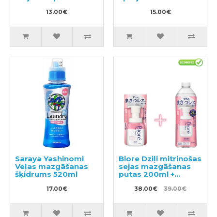
aromātu 400ml
13.00€
15.00€
Saraya Yashinomi
Biore Dziļi mitrinošas
Veļas mazgāšanas
sejas mazgāšanas
šķidrums 520ml
putas 200ml +
pildviela 340ml
17.00€
38.00€
39.00€