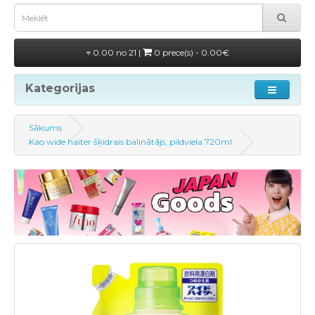
0.00 no 21 |
0 prece(s) - 0.00€
Kategorijas
Sākums
Kao wide haiter šķidrais balinātājs, pildviela 720ml