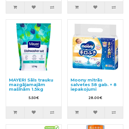
MAYERI Sāls trauku
Moony mitrās
mazgājamajām
salvetes 58 gab. × 8
mašīnām 1.5kg
iepakojumi
5.50€
28.00€