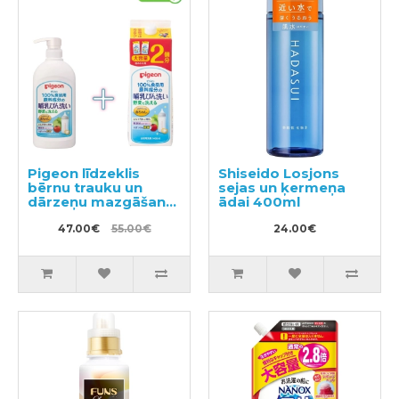
Pigeon līdzeklis
Shiseido Losjons
bērnu trauku un
sejas un ķermeņa
dārzeņu mazgāšanai
ādai 400ml
ar dozatoru 800ml +
pildviela 1.4l
47.00€
55.00€
24.00€