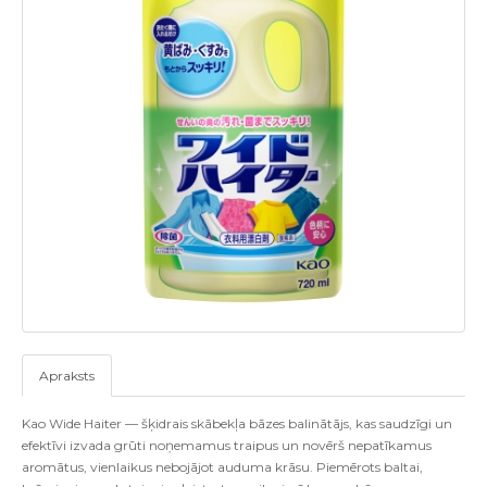
Apraksts
Kao Wide Haiter — šķidrais skābekļa bāzes balinātājs, kas saudzīgi un
efektīvi izvada grūti noņemamus traipus un novērš nepatīkamus
aromātus, vienlaikus nebojājot auduma krāsu. Piemērots baltai,