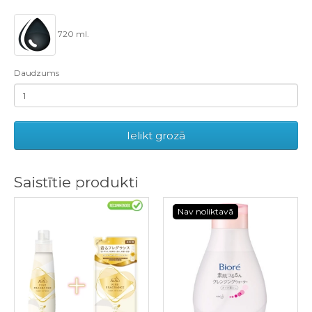
720 ml.
Daudzums
Ielikt grozā
Saistītie produkti
Nav noliktavā