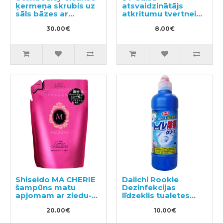
ķermeņa skrubis uz
atsvaidzinātājs
sāls bāzes ar
atkritumu tvertnei
greipfrūta aromātu
2gab
300g
30.00€
8.00€
Shiseido MA CHERIE
Daiichi Rookie
šampūns matu
Dezinfekcijas
apjomam ar ziedu-
līdzeklis tualetes
augļu aromātu,
tīrīšanai 500ml
pildviela 380ml
20.00€
10.00€