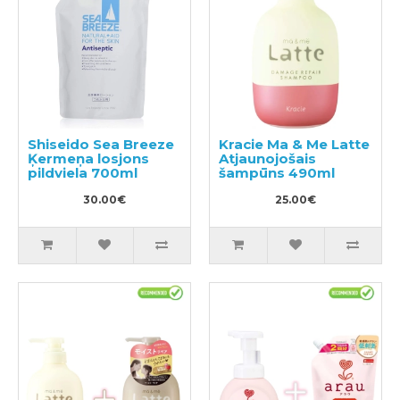
Shiseido Sea Breeze
Kracie Ma & Me Latte
Ķermeņa losjons
Atjaunojošais
pildviela 700ml
šampūns 490ml
30.00€
25.00€