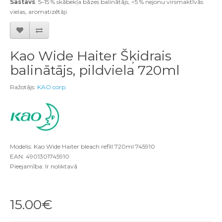
Sastāvs
: 5–15 % skābekļa bāzes balinātājs, <5 % nejonu virsmaktīvās
vielas, aromatizētāji.
Kao Wide Haiter Šķidrais
balinātājs, pildviela 720ml
Ražotājs:
KAO corp.
Modelis: Kao Wide Haiter bleach refill 720ml 745910
EAN: 4901301745910
Pieejamība: Ir noliktavā
15.00€