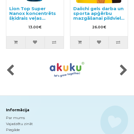
Lion Top Super
Daiichi gels darba un
Nanox koncentrēts
sporta apģērbu
šķidrais veļas
mazgāšanai pildviela
mazgāšanas
1.5kg
līdzeklis, 400ml
13.00€
26.00€
pudele ar sūkni
Informācija
Par mums
Vajadzētu zināt
Piegāde