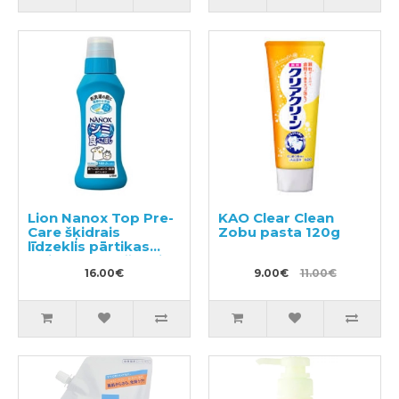
Lion Nanox Top Pre-
KAO Clear Clean
Care šķidrais
Zobu pasta 120g
līdzeklis pārtikas
traipu noņemšanai
no apģērba 160g
16.00€
9.00€
11.00€