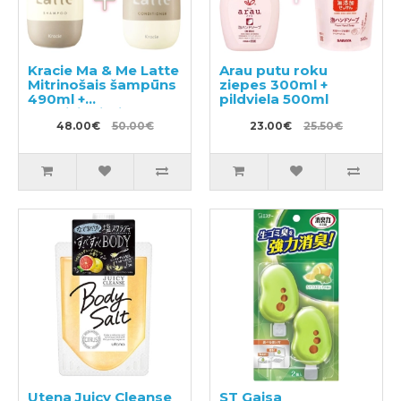
Kracie Ma & Me Latte
Arau putu roku
Mitrinošais šampūns
ziepes 300ml +
490ml +
pildviela 500ml
kondicionieris 490g
48.00€
50.00€
23.00€
25.50€
Utena Juicy Cleanse
ST Gaisa