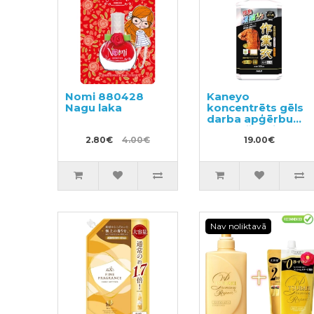
Nomi 880428
Kaneyo
Nagu laka
koncentrēts gēls
darba apģērbu
mazgāšanai
2.80€
4.00€
500ml
19.00€
Nav noliktavā