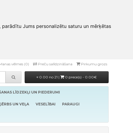
, parādītu Jums personalizētu saturu un mērķētas
Manas vēlmes (0)
Preču salīdzināšana
Pirkumu grozs
0.00 no 21 |
0 prece(s) - 0.00€
ĪŠANAS LĪDZEKĻI UN PIEDERUMI
ĢĒRBS UN VEĻA
VESELĪBAI
PARAUGI