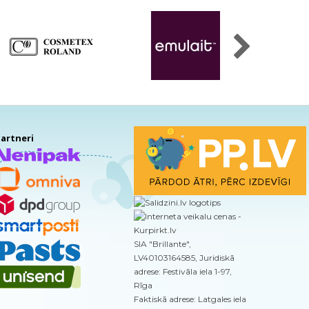
artneri
SIA "Brillante",
LV40103164585, Juridiskā
adrese: Festivāla iela 1-97,
Rīga
Faktiskā adrese: Latgales iela