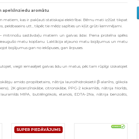
n apelsīnziedu aromātu
.
matiem, kas ir pakļauti statiskajai elektrībai. Bērnu mati izžūst tikpat
ms, peldbaseins utt., tāpēc tie mēdz sapīties un kļūt grūti ķemmējami.
– mitrinošu sastāvdaļu matiem un galvas ādai. Piena proteīna spēks
 pieaugušo matu kopšanu. Laktācija atjauno matu bojājumus un matu
unojot bojājumus gan no iekšpuses, gan ārpuses.
iet, viegli iemasējiet galvas ādu un matus, pēc tam rūpīgi izskalojiet
kābju amido propilbetains, nātrija lauroilhidroksietil-β-alanīns, glikola
 (piens), 2K glicerizīnskābe, citronskābe, PPG-2 kokamīds, nātrija hlorīds,
 lauramīds MIPA, butilēnglikols, etanols, EDTA-2Na, nātrija benzoāts,
SUPER PIEDĀVĀJUMS