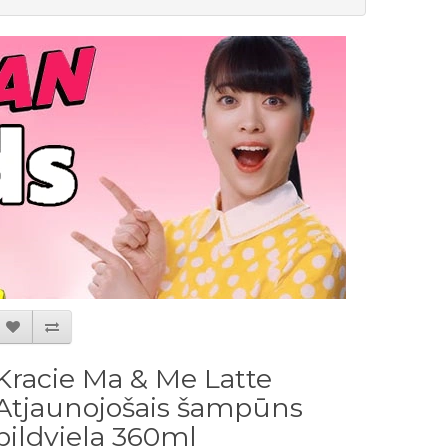
Kracie Ma & Me Latte
Atjaunojošais šampūns
pildviela 360ml