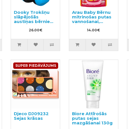
Dooky Trokšņu
Arau Baby Bērnu
slāpējošās
mitrinošas putas
austiņas bērniem
vannošanai,
no 3 gadiem +
pildviela 400ml
26.00€
14.00€
SUPER PIEDĀVĀJUMS
Djeco DJ09232
Biore Attīrošās
Sejas krāsas
putas sejas
mazgāšanai 130g