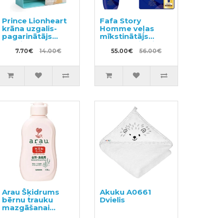
Prince Lionheart
Fafa Story
krāna uzgalis-
Homme veļas
pagarinātājs
mīkstinātājs
bērniem
600ml + pildviela
7.70€
14.00€
1440ml
55.00€
56.00€
Arau Šķidrums
Akuku A0661
bērnu trauku
Dvielis
mazgāšanai
400ml