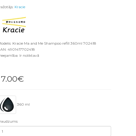
ažotājs:
Kracie
odelis: Kracie Ma and Me Shampoo refill 360ml 702418
AN: 4901417702418
ieejamība: Ir noliktavā
17.00€
360 ml
Daudzums