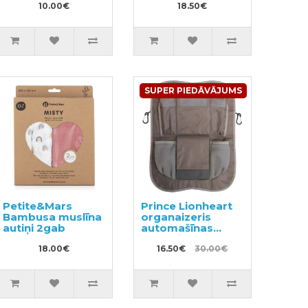
10.00€
18.50€
SUPER PIEDĀVĀJUMS
Petite&Mars
Prince Lionheart
Bambusa muslīna
organaizeris
autiņi 2gab
automašīnas
sēdeklim
18.00€
16.50€
30.00€