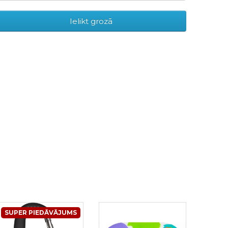
Ielikt grozā
SUPER PIEDĀVĀJUMS