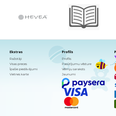
Ekstras
Profils
P
Ražotāji
Profils
Visas preces
Pasūtījumu vēsture
Īpašie piedāvājumi
Vēlmju saraksts
Vietnes karte
Jaunumi