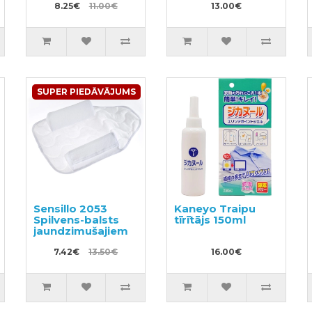
8.25€
11.00€
13.00€
SUPER PIEDĀVĀJUMS
Sensillo 2053
Kaneyo Traipu
Spilvens-balsts
tīrītājs 150ml
jaundzimušajiem
7.42€
13.50€
16.00€