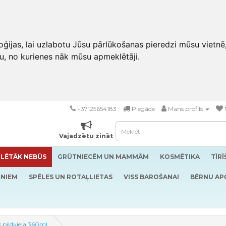
ģijas, lai uzlabotu Jūsu pārlūkošanas pieredzi mūsu vietnē
u, no kurienes nāk mūsu apmeklētāji.
+37125654183
Piegāde
Mans profils
Vajadzētu zināt
LĒTĀK NEBŪS
GRŪTNIECĒM UN MAMMĀM
KOSMĒTIKA
TĪR
RNIEM
SPĒLES UN ROTAĻLIETAS
VISS BAROŠANAI
BĒRNU AP
 pildviela 360ml