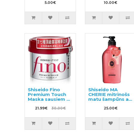
podā 60gab
5.00€
iedarbību,
10.00€
pildviela 480ml
Shiseido Fino
Shiseido MA
Premium Touch
CHERIE mitrinošs
Maska sausiem un
matu šampūns ar
bojātiem matiem
ziedu un augļu
230g
21.99€
30.00€
aromātu 450ml
25.00€