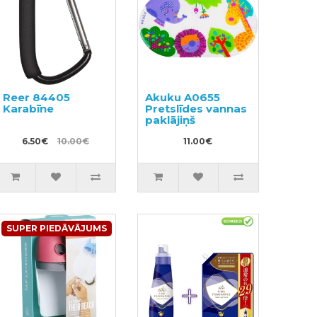
Reer 84405
Akuku A0655
Karabīne
Pretslīdes vannas
paklājiņš
6.50€
10.00€
11.00€
SUPER PIEDĀVĀJUMS