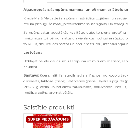
Atjaunojošais šampūns mammai un bērnam ar ābolu u
Kracie Ma & Me Latte šampūns ir izstrādāts bojātiem un sausiem 
ātri kā pieaugušo mati, jo tos ietekmē sausais gaiss, UV staroju
Šampūns satur augstākās kvalitātes dubulto piena proteīnu 
maigi aizsargā bērnu matus un vienlaikus nodrošina rūpīgu
folikulus, dziļi iesūcas matos un notur mitrumu, intensīvi atja
Lietošana
:
Uzklājiet nelielu daudzumu šampūna uz mitriem matiem, saputoj
ar ūdeni.
Sastāvs:
ūdens, nātrija lauroilmetilalanīns, palmu kodolu tauks
distearāts, laktoze (piens), laktoferīns (piens), šķidrais jogurts
PEG-7 glicerila kokosriekstu taukskābes, polikvaterniums-10,
metilparabēns, aromatizētājs.
Saistītie produkti
SUPER PIEDĀVĀJUMS