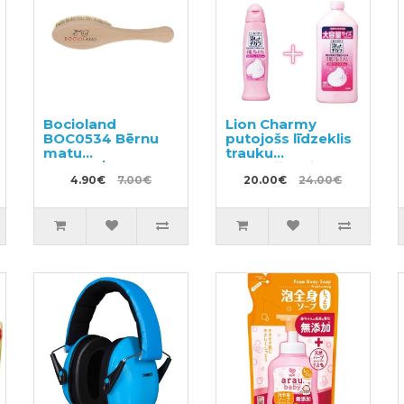
Bocioland
Lion Charmy
BOC0534 Bērnu
putojošs līdzeklis
matu
trauku
ķemme/suka ar
mazgāšanai ar
dabīgiem sariem
4.90€
7.00€
mežrozīšu
20.00€
24.00€
aromātu 240ml +
pildviela 550ml