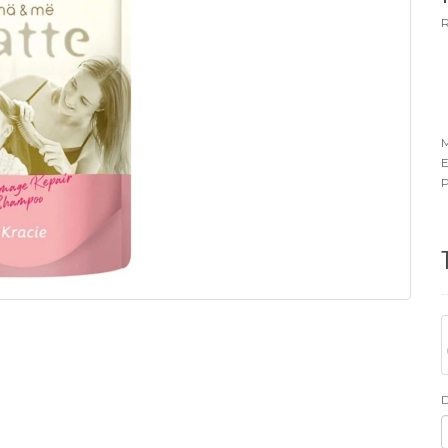
R
M
E
P