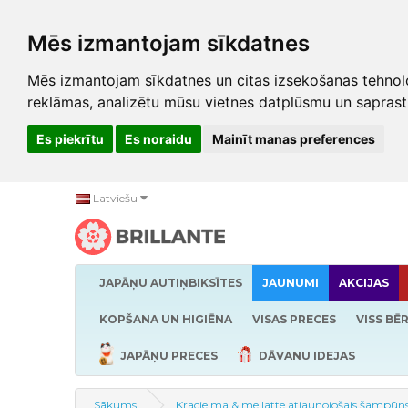
Mēs izmantojam sīkdatnes
Mēs izmantojam sīkdatnes un citas izsekošanas tehnolo
reklāmas, analizētu mūsu vietnes datplūsmu un saprast
Es piekrītu
Es noraidu
Mainīt manas preferences
Latviešu
JAPĀŅU AUTIŅBIKSĪTES
JAUNUMI
AKCIJAS
KOPŠANA UN HIGIĒNA
VISAS PRECES
VISS BĒ
JAPĀŅU PRECES
DĀVANU IDEJAS
Sākums
Kracie ma & me latte atjaunojošais šampūns