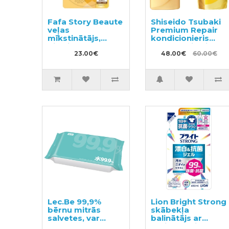
Fafa Story Beaute
Shiseido Tsubaki
veļas
Premium Repair
mīkstinātājs,
kondicionieris
pildviela 840ml
490ml + pildviela
23.00€
660ml
48.00€
60.00€
Lec.Be 99,9%
Lion Bright Strong
bērnu mitrās
skābekļa
salvetes, var
balinātājs ar
noskalot tualetes
antibakteriālu