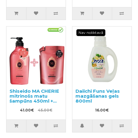
Nav noliktavā
Shiseido MA CHERIE
Daiichi Funs Veļas
mitrinošs matu
mazgāšanas gels
šampūns 450ml +
800ml
pildviela 380ml
41.00€
45.00€
16.00€