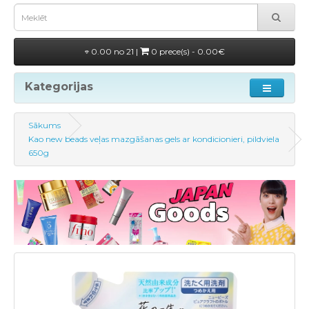
0.00 no 21 |
0 prece(s) - 0.00€
Kategorijas
Sākums
Kao new beads veļas mazgāšanas gels ar kondicionieri, pildviela
650g