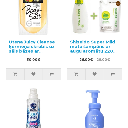
Utena Juicy Cleanse
Shiseido Super Mild
ķermeņa skrubis uz
matu šampūns ar
sāls bāzes ar
augu aromātu 220ml
greipfrūta aromātu
+ pildviela 400ml
300g
30.00€
26.00€
29.00€