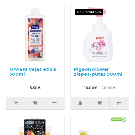
Nav noliktavā
MAYERI Veļas etiķis
Pigeon Flower
500ml
ziepes-putas 500ml
5.50€
16.00€
20.00€