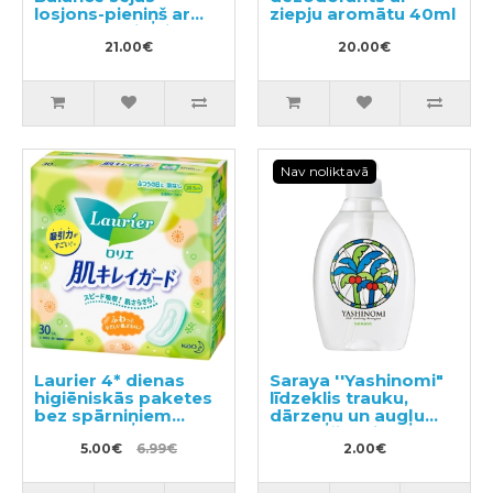
losjons-pieniņš ar
ziepju aromātu 40ml
kolagēnu pildviela
200ml
21.00€
20.00€
Nav noliktavā
Laurier 4* dienas
Saraya ''Yashinomi"
higiēniskās paketes
līdzeklis trauku,
bez spārniņiem
dārzeņu un augļu
20,5cm 30gab
mazgāšanai,
5.00€
6.99€
paraugs 50ml
2.00€