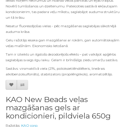
lieliski noņem netīrumus un noārda vecos pārtikas un eļļas traipus.
Novērš tumšošanos un dzeltenumu. Pateicoties sastāvā iekļautajam
kondicionierim, tas padara veļu mīkstu, saglabājot auduma struktūru
un tā krāsu.
Nesatur fluorescējošas vielas - pēc mazgāšanas saglabājas sākotnējā
auduma krāsa.
Gelu ražotājs iesaka gan mazgāšanai ar rokām, gan automātiskajām
veļas mašīnām. Ekonomisks lietošanā.
Tam ir izteikts un ilgstošs dezodorējošs efekts – pat valkājot apģērbs
saglabājas svaigs ilgu laiku. Gelam ir brīnišķīgs ziedu smaržu sastāvs.
Sastāvs: virsmaktīvā viela (21%, polioksietilēndilēteris, lineārais
alkilbenzolsulfonāts), stabilizators (propilēnglikols), aromatizētājs.
KAO New Beads veļas
mazgāšanas gels ar
kondicionieri, pildviela 650g
Ražotājs:
KAO corp.