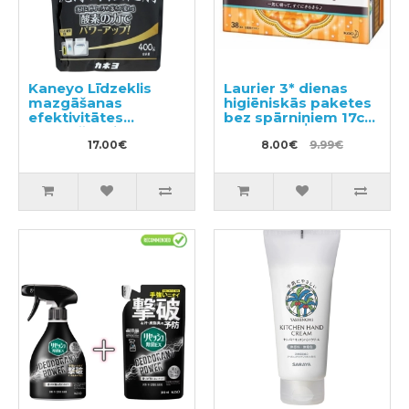
Kaneyo Līdzeklis
Laurier 3* dienas
mazgāšanas
higiēniskās paketes
efektivitātes
bez spārniņiem 17cm
uzlabošanai 400g
38gab
17.00€
8.00€
9.99€