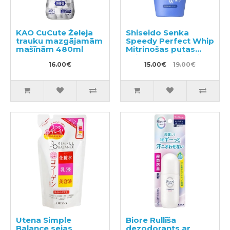
KAO CuCute Želeja
Shiseido Senka
trauku mazgājamām
Speedy Perfect Whip
mašīnām 480ml
Mitrinošas putas
sejas mazgāšanai ar
16.00€
hialuronskābi 150ml
15.00€
19.00€
Utena Simple
Biore Rullīša
Balance sejas
dezodorants ar