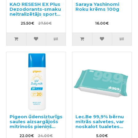
KAO RESESH EX Plus
Saraya Yashinomi
Dezodorants-smaku
Roku krēms 100g
neitralizētājs sporta
un darba apģērbam
360ml + pildviela
25.50€
27.50€
16.00€
310ml
Pigeon ūdensizturīgs
Lec.Be 99,9% bērnu
saules aizsargājošs
mitrās salvetes, var
mitrinošs pieniņš
noskalot tualetes
SPF20 45g
podā 60gab
22.00€
24.00€
5.00€