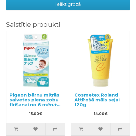
Ielikt grozā
Saistītie produkti
Pigeon bērnu mitrās
Cosmetex Roland
salvetes piena zobu
Attīrošā māls sejai
tīrīšanai no 6 mēn.+
120g
42gab
15.00€
14.00€