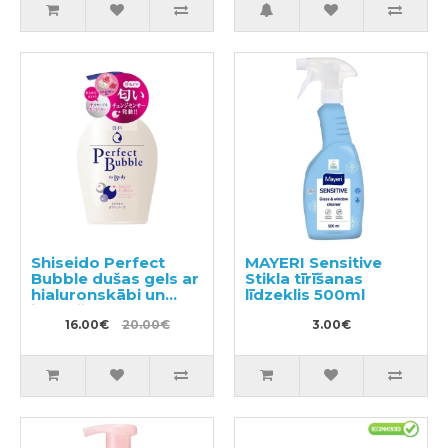
Shiseido Perfect
MAYERI Sensitive
Bubble dušas gels ar
Stikla tīrīšanas
hialuronskābi un
līdzeklis 500ml
ilgstošu
dezodorējošu efektu
16.00€
20.00€
3.00€
500ml