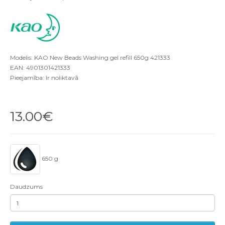
Modelis: KAO New Beads Washing gel refill 650g 421333
EAN: 4901301421333
Pieejamība: Ir noliktavā
13.00€
650 g
Daudzums