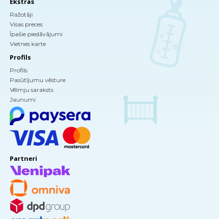
Ekstras
Ražotāji
Visas preces
Īpašie piedāvājumi
Vietnes karte
Profils
Profils
Pasūtījumu vēsture
Vēlmju saraksts
Jaunumi
Partneri