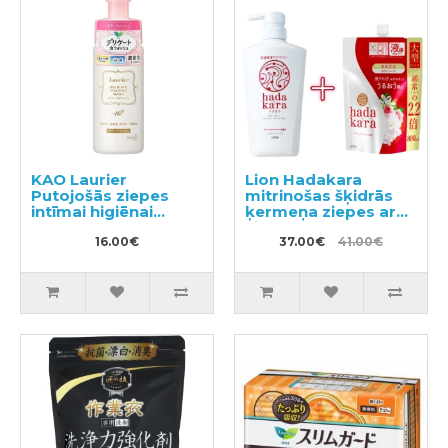
KAO Laurier
Lion Hadakara
Putojošās ziepes
mitrinošas šķidrās
intīmai higiēnai
ķermeņa ziepes ar
150ml
ziedu aromātu
16.00€
500ml + pildviela
37.00€
41.00€
800ml