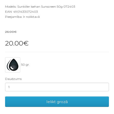
Modelis: Sunkiller Isehan Sunscreen 50g 072403
EAN: 4901433072403
Pieejamība: Ir noliktavā
26.00€
20.00€
50 gr.
Daudzums
Ielikt grozā