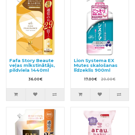
Fafa Story Beaute
Lion Systema EX
veļas mīkstinātājs,
Mutes skalošanas
pildviela 1440ml
līdzeklis 900ml
36.00€
17.00€
20.00€