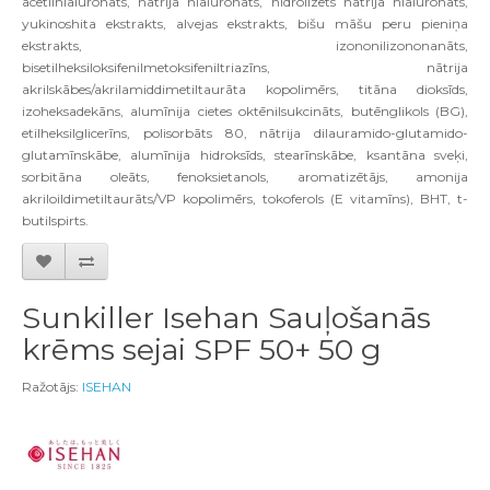
acetilhialuronāts, nātrija hialuronāts, hidrolizēts nātrija hialuronāts,
yukinoshita ekstrakts, alvejas ekstrakts, bišu māšu peru pieniņa
ekstrakts, izononilizononanāts,
bisetilheksiloksifenilmetoksifeniltriazīns, nātrija
akrilskābes/akrilamiddimetiltaurāta kopolimērs, titāna dioksīds,
izoheksadekāns, alumīnija cietes oktēnilsukcināts, butēnglikols (BG),
etilheksilglicerīns, polisorbāts 80, nātrija dilauramido-glutamido-
glutamīnskābe, alumīnija hidroksīds, stearīnskābe, ksantāna sveķi,
sorbitāna oleāts, fenoksietanols, aromatizētājs, amonija
akriloildimetiltaurāts/VP kopolimērs, tokoferols (E vitamīns), BHT, t-
butilspirts.
Sunkiller Isehan Sauļošanās
krēms sejai SPF 50+ 50 g
Ražotājs:
ISEHAN