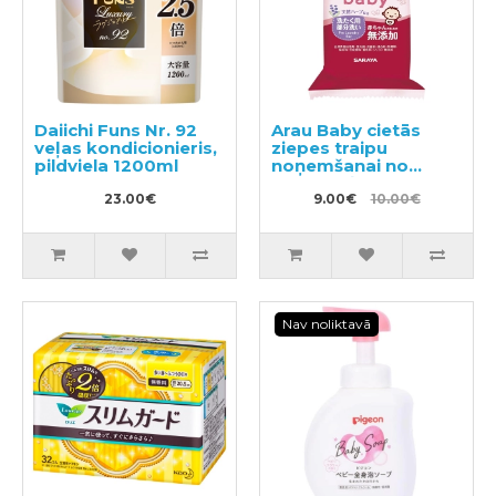
Daiichi Funs Nr. 92
Arau Baby cietās
veļas kondicionieris,
ziepes traipu
pildviela 1200ml
noņemšanai no
bērnu veļas 110g
23.00€
9.00€
10.00€
Nav noliktavā