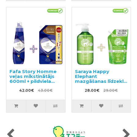
Fafa Story Homme
Saraya Happy
veļas mīkstinātājs
Elephant
600ml + pildviela
mazgāšanas līdzeklis
840ml
traukiem, dārzeņiem
42.00€
43.00€
un augļiem 300ml +
28.00€
29.00€
pildviela 500ml