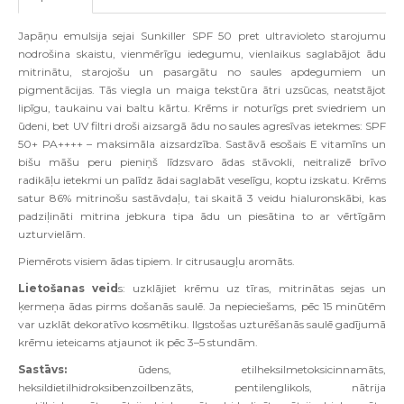
Japāņu emulsija sejai Sunkiller SPF 50 pret ultravioleto starojumu
nodrošina skaistu, vienmērīgu iedegumu, vienlaikus saglabājot ādu
mitrinātu, starojošu un pasargātu no saules apdegumiem un
pigmentācijas. Tās viegla un maiga tekstūra ātri uzsūcas, neatstājot
lipīgu, taukainu vai baltu kārtu. Krēms ir noturīgs pret sviedriem un
ūdeni, bet UV filtri droši aizsargā ādu no saules agresīvas ietekmes: SPF
50+ PA++++ – maksimāla aizsardzība. Sastāvā esošais E vitamīns un
bišu māšu peru pieniņš līdzsvaro ādas stāvokli, neitralizē brīvo
radikāļu ietekmi un palīdz ādai saglabāt veselīgu, koptu izskatu. Krēms
satur 86% mitrinošu sastāvdaļu, tai skaitā 3 veidu hialuronskābi, kas
padziļināti mitrina jebkura tipa ādu un piesātina to ar vērtīgām
uzturvielām.
Piemērots visiem ādas tipiem. Ir citrusaugļu aromāts.
Lietošanas veid
s: uzklājiet krēmu uz tīras, mitrinātas sejas un
ķermeņa ādas pirms došanās saulē. Ja nepieciešams, pēc 15 minūtēm
var uzklāt dekoratīvo kosmētiku. Ilgstošas uzturēšanās saulē gadījumā
krēmu ieteicams atjaunot ik pēc 3–5 stundām.
Sastāvs:
ūdens, etilheksilmetoksicinnamāts,
heksildietilhidroksibenzoilbenzāts, pentilenglikols, nātrija