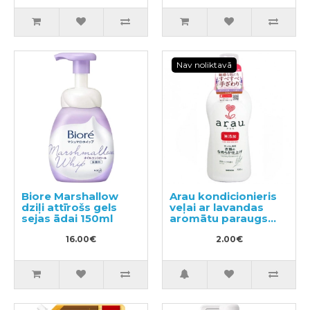
Nav noliktavā
Biore Marshallow
Arau kondicionieris
dziļi attīrošs gels
veļai ar lavandas
sejas ādai 150ml
aromātu paraugs
50ml
16.00€
2.00€