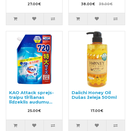
27.00€
38.00€
39.00€
KAO Attack sprejs-
Daiichi Honey Oil
traipu tīrīšanas
Dušas želeja 500ml
līdzeklis audumu
apstrādei pirms
mazgāšanas
25.00€
17.00€
pildviela 720ml