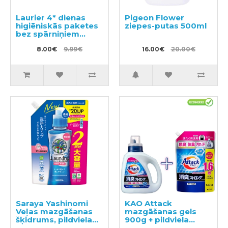
Laurier 4* dienas
Pigeon Flower
higiēniskās paketes
ziepes-putas 500ml
bez spārniņiem
20,5cm 32gab
8.00€
9.99€
16.00€
20.00€
Saraya Yashinomi
KAO Attack
Veļas mazgāšanas
mazgāšanas gels
šķidrums, pildviela
900g + pildviela
950ml
1450g