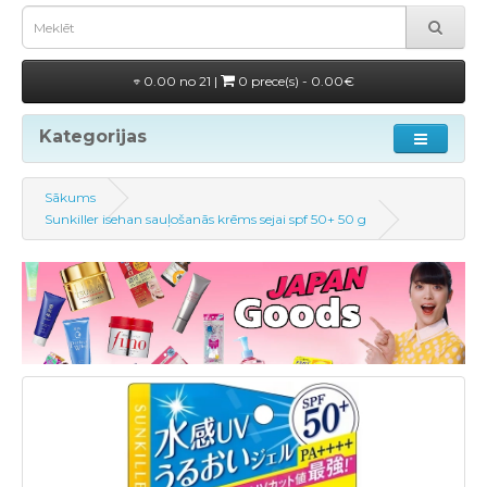
0.00 no 21 |
0 prece(s) - 0.00€
Kategorijas
Sākums
Sunkiller isehan sauļošanās krēms sejai spf 50+ 50 g