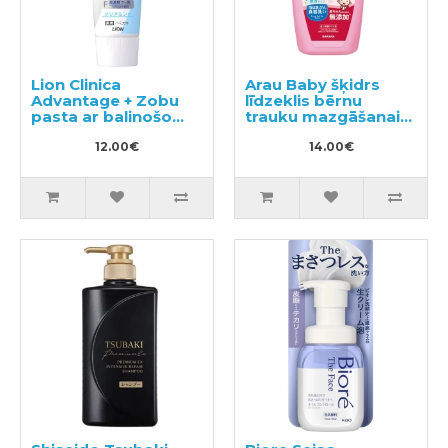
Lion Clinica
Arau Baby šķidrs
Advantage + Zobu
līdzeklis bērnu
pasta ar balinošo
trauku mazgāšanai
efektu 130g
500ml
12.00€
14.00€