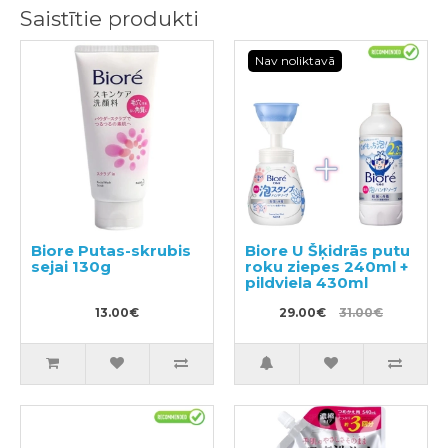
Saistītie produkti
Nav noliktavā
Biore Putas-skrubis
Biore U Šķidrās putu
sejai 130g
roku ziepes 240ml +
pildviela 430ml
13.00€
29.00€
31.00€