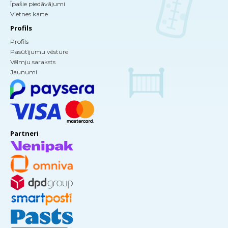
Īpašie piedāvājumi
Vietnes karte
Profils
Profils
Pasūtījumu vēsture
Vēlmju saraksts
Jaunumi
Partneri