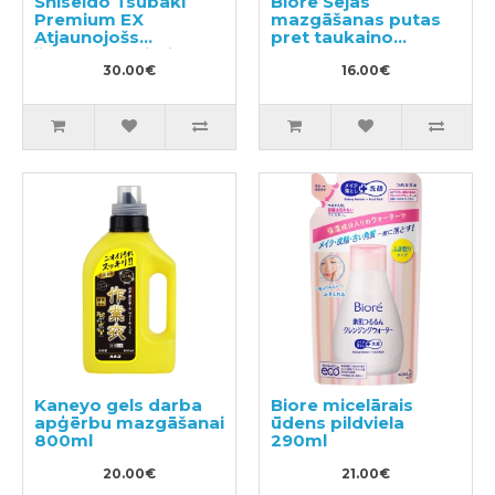
Shiseido Tsubaki
Biore Sejas
Premium EX
mazgāšanas putas
Atjaunojošs
pret taukaino
šampūns bojātiem
spīdumu 200ml
matiem 490ml
30.00€
16.00€
Kaneyo gels darba
Biore micelārais
apģērbu mazgāšanai
ūdens pildviela
800ml
290ml
20.00€
21.00€