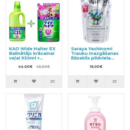
KAO Wide Haiter EX
Saraya Yashinomi
Balinātājs krāsainai
Trauku mazgāšanas
veļai 930ml +
līdzeklis pildviela
pildviela 820ml
540ml
44.00€
45.00€
16.00€