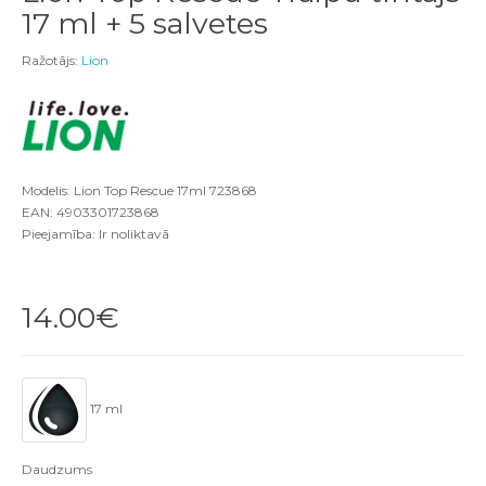
17 ml + 5 salvetes
Ražotājs:
Lion
Modelis: Lion Top Rescue 17ml 723868
EAN: 4903301723868
Pieejamība: Ir noliktavā
14.00€
17 ml
Daudzums