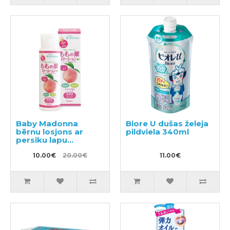
Baby Madonna
Biore U dušas želeja
bērnu losjons ar
pildviela 340ml
persiku lapu
ekstraktu 200ml
10.00€
20.00€
11.00€