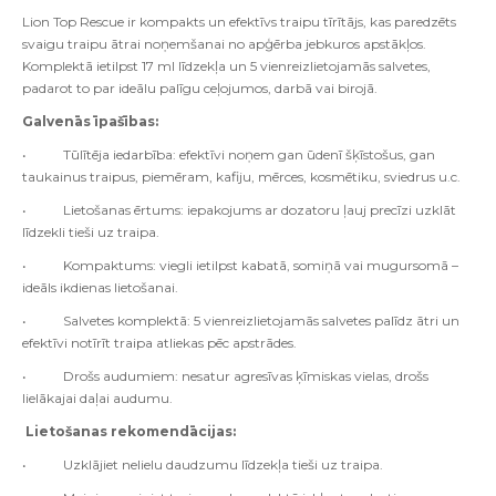
Lion Top Rescue ir kompakts un efektīvs traipu tīrītājs, kas paredzēts
svaigu traipu ātrai noņemšanai no apģērba jebkuros apstākļos.
Komplektā ietilpst 17 ml līdzekļa un 5 vienreizlietojamās salvetes,
padarot to par ideālu palīgu ceļojumos, darbā vai birojā.
Galvenās īpašības:
• Tūlītēja iedarbība: efektīvi noņem gan ūdenī šķīstošus, gan
taukainus traipus, piemēram, kafiju, mērces, kosmētiku, sviedrus u.c.
• Lietošanas ērtums: iepakojums ar dozatoru ļauj precīzi uzklāt
līdzekli tieši uz traipa.
• Kompaktums: viegli ietilpst kabatā, somiņā vai mugursomā –
ideāls ikdienas lietošanai.
• Salvetes komplektā: 5 vienreizlietojamās salvetes palīdz ātri un
efektīvi notīrīt traipa atliekas pēc apstrādes.
• Drošs audumiem: nesatur agresīvas ķīmiskas vielas, drošs
lielākajai daļai audumu.
Lietošanas rekomendācijas:
• Uzklājiet nelielu daudzumu līdzekļa tieši uz traipa.