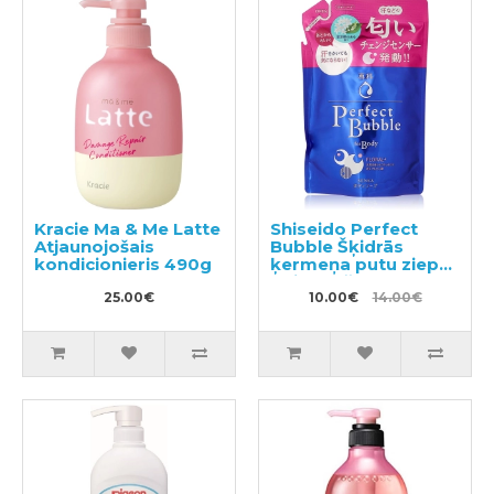
Kracie Ma & Me Latte
Shiseido Perfect
Atjaunojošais
Bubble Šķidrās
kondicionieris 490g
ķermeņa putu ziepes
ar ilgstošu
25.00€
dezodorējošu efektu
10.00€
14.00€
pildviela 350ml