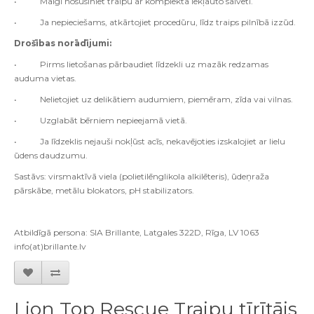
• Maigi nosusiniet traipu ar komplektā iekļauto salveti.
• Ja nepieciešams, atkārtojiet procedūru, līdz traips pilnībā izzūd.
Drošības norādījumi:
• Pirms lietošanas pārbaudiet līdzekli uz mazāk redzamas
auduma vietas.
• Nelietojiet uz delikātiem audumiem, piemēram, zīda vai vilnas.
• Uzglabāt bērniem nepieejamā vietā.
• Ja līdzeklis nejauši nokļūst acīs, nekavējoties izskalojiet ar lielu
ūdens daudzumu.
Sastāvs: virsmaktīvā viela (polietilēnglikola alkilēteris), ūdeņraža
pārskābe, metālu blokators, pH stabilizators.
Atbildīgā persona: SIA Brillante, Latgales 322D, Rīga, LV 1063
info(at)brillante.lv
Lion Top Rescue Traipu tīrītājs