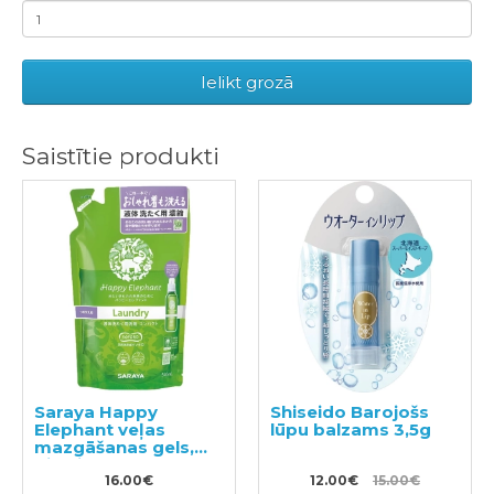
Ielikt grozā
Saistītie produkti
Saraya Happy
Shiseido Barojošs
Elephant veļas
lūpu balzams 3,5g
mazgāšanas gels,
pildviela 540ml
16.00€
12.00€
15.00€