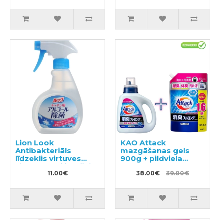
Lion Look
KAO Attack
Antibakteriāls
mazgāšanas gels
līdzeklis virtuves
900g + pildviela
virsmu sterilizācijai
1450g
300ml
11.00€
38.00€
39.00€