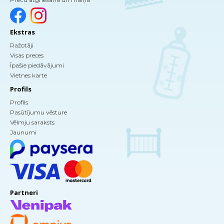
Ekstras
Ražotāji
Visas preces
Īpašie piedāvājumi
Vietnes karte
Profils
Profils
Pasūtījumu vēsture
Vēlmju saraksts
Jaunumi
Partneri