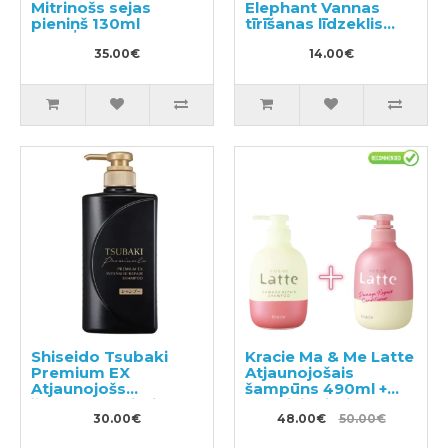
Mitrinošs sejas
Elephant Vannas
pieniņš 130ml
tīrīšanas līdzeklis
400ml
35.00€
14.00€
Shiseido Tsubaki
Kracie Ma & Me Latte
Premium EX
Atjaunojošais
Atjaunojošs
šampūns 490ml +
šampūns bojātiem
kondicionieris 490g
matiem 490ml
30.00€
48.00€
50.00€