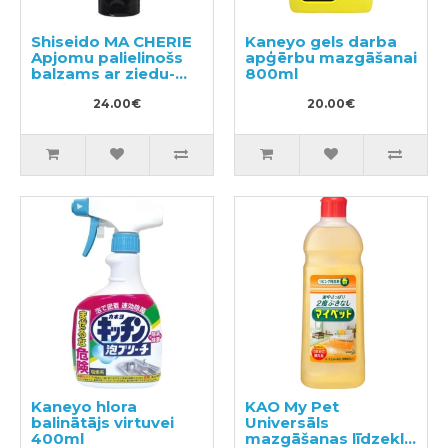
Shiseido MA CHERIE
Kaneyo gels darba
Apjomu palielinošs
apģērbu mazgāšanai
balzams ar ziedu-
800ml
augļu aromātu 180g
24.00€
20.00€
Kaneyo hlora
KAO My Pet
balinātājs virtuvei
Universāls
400ml
mazgāšanas līdzeklis