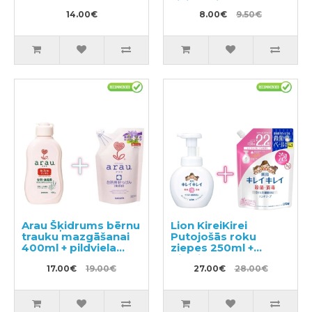
visiem virsmu
14.00€
veidiem 500ml
8.00€
9.50€
Arau Šķidrums bērnu
Lion KireiKirei
trauku mazgāšanai
Putojošās roku
400ml + pildviela
ziepes 250ml +
380ml
pildviela 450ml
17.00€
19.00€
27.00€
28.00€