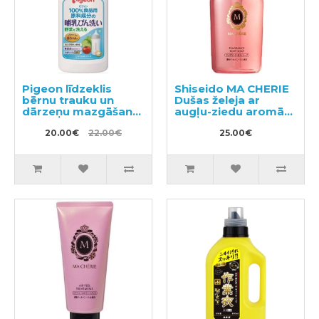
Pigeon līdzeklis
Shiseido MA CHERIE
bērnu trauku un
Dušas želeja ar
dārzeņu mazgāšanai
augļu-ziedu aromātu
ar dozatoru 800ml
450ml
20.00€
22.00€
25.00€