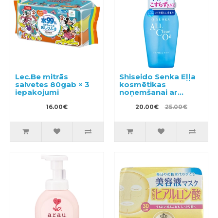
Lec.Be mitrās
Shiseido Senka Eļļa
salvetes 80gab × 3
kosmētikas
iepakojumi
noņemšanai ar
hialuronskābi 230ml
16.00€
20.00€
25.00€