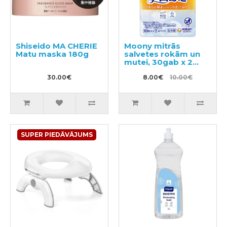
Shiseido MA CHERIE
Moony mitrās
Matu maska ​​180g
salvetes rokām un
mutei, 30gab x 2
iepakojumi
30.00€
8.00€
10.00€
SUPER PIEDĀVĀJUMS