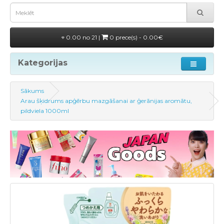
0.00 no 21 |
0 prece(s) - 0.00€
Kategorijas
Sākums
Arau šķidrums apģērbu mazgāšanai ar ģerānijas aromātu,
pildviela 1000ml