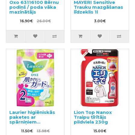
Oxo 63116100 Bērnu
MAYERI Sensitive
podiņš / poda vāka
Trauku mazgāšanas
mazinātājs
līdzeklis 1l
16.90€
26.00€
3.00€
Laurier higiēniskās
Lion Top Nanox
paketes ar
Traipu tīrītājs
spārniņiem
pildviela 230g
mēreniem
izdalījumiem 20,5cm
11.50€
13.98€
15.00€