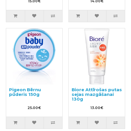
15.00€
14.00€
Pigeon Bērnu
Biore Attīrošas putas
pūderis 150g
sejas mazgāšanai
130g
25.00€
13.00€