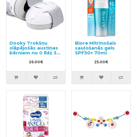
Dooky Trokšņu
Biore Mitrinošais
slāpējošās austiņas
sauļošanās gels
bērniem no 0 līdz 3
SPF50+ 70ml
gadiem
26.00€
25.00€