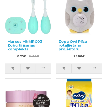
Marcus MNMRC03
Zopa Owl Plīsa
Zobu tīrīšanas
rotaļlieta ar
komplekts
projektoru
8.25€
11.00€
25.00€