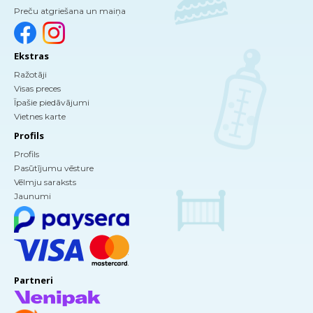
Preču atgriešana un maiņa
Ekstras
Ražotāji
Visas preces
Īpašie piedāvājumi
Vietnes karte
Profils
Profils
Pasūtījumu vēsture
Vēlmju saraksts
Jaunumi
Partneri