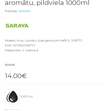
aromātu, pildviela 1000ml
Ražotājs:
SARAYA
Modelis: Arau Laundry Soap geranium Refill 1L 308772
EAN: 4973512308772
Pieejamība: Ir noliktavā
15.00€
14.00€
1000 ml.