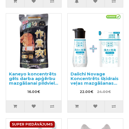
Kaneyo koncentrēts
Daiichi Novage
gēls darba apģērbu
Koncentrēts šķidrais
mazgāšanai pildviela
veļas mazgāšanas
450ml
līdzeklis 300ml +
16.00€
pildviela 270ml
22.00€
24.00€
SUPER PIEDĀVĀJUMS