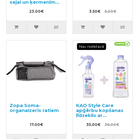
sejai un ķermenim
SPF 50+ 40ml
23.00€
3.50€
5.00€
Nav noliktavā
Zopa Soma-
KAO Style Care
organaizeris ratiem
apģērbu kopšanas
līdzeklis ar
izlīdzinošu un
17.00€
antistatisku efektu
35.00€
36.00€
200ml + pildviela
400ml