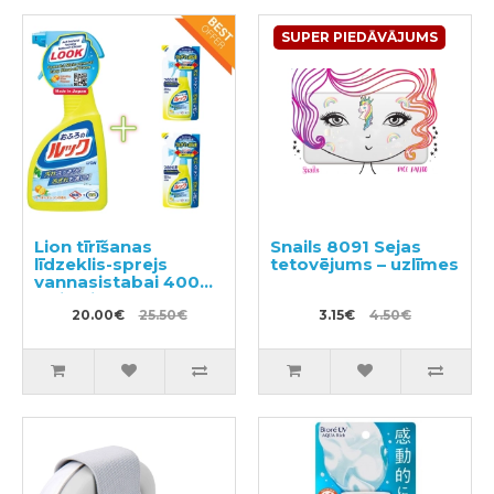
SUPER PIEDĀVĀJUMS
Lion tīrīšanas
Snails 8091 Sejas
līdzeklis-sprejs
tetovējums – uzlīmes
vannasistabai 400ml
+ pildviela 2gab
20.00€
25.50€
3.15€
4.50€