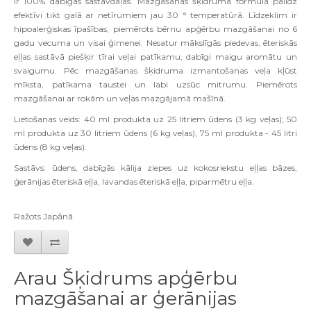
ir 100% dabīgas sastāvdaļas. Mazgāšanas šķidruma formula palīdz
efektīvi tikt galā ar netīrumiem jau 30 ° temperatūrā. Līdzeklim ir
hipoalerģiskas īpašības, piemērots bērnu apģērbu mazgāšanai no 6
gadu vecuma un visai ģimenei. Nesatur mākslīgās piedevas, ēteriskās
eļļas sastāvā piešķir tīrai veļai patīkamu, dabīgi maigu aromātu un
svaigumu. Pēc mazgāšanas šķidruma izmantošanas veļa kļūst
mīksta, patīkama taustei un labi uzsūc mitrumu. Piemērots
mazgāšanai ar rokām un veļas mazgājamā mašīnā.
Lietošanas veids: 40 ml produkta uz 25 litriem ūdens (3 kg veļas); 50
ml produkta uz 30 litriem ūdens (6 kg veļas); 75 ml produkta - 45 litri
ūdens (8 kg veļas).
Sastāvs: ūdens, dabīgās kālija ziepes uz kokosriekstu eļļas bāzes,
ģerānijas ēteriskā eļļa, lavandas ēteriskā eļļa, piparmētru eļļa.
Ra
ž
ots Jap
ā
n
ā
Arau Šķidrums apģērbu
mazgāšanai ar ģerānijas