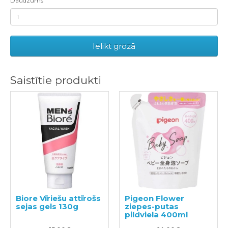
Daudzums
Ielikt grozā
Saistītie produkti
Biore Vīriešu attīrošs
Pigeon Flower
sejas gels 130g
ziepes-putas
pildviela 400ml