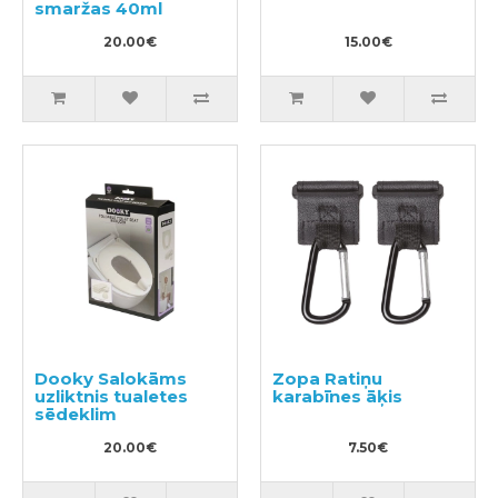
smaržas 40ml
20.00€
15.00€
Dooky Salokāms
Zopa Ratiņu
uzliktnis tualetes
karabīnes āķis
sēdeklim
20.00€
7.50€