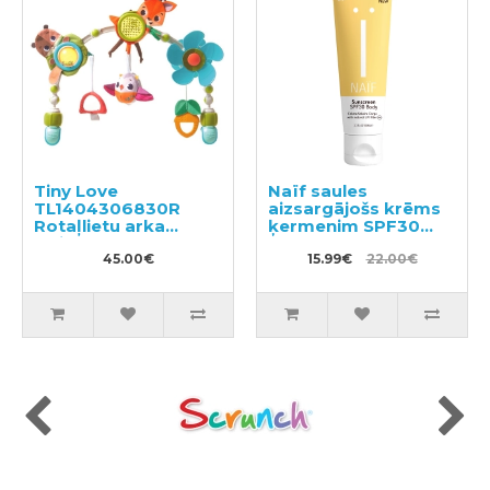
Tiny Love
Naïf saules
TL1404306830R
aizsargājošs krēms
Rotaļlietu arka
ķermenim SPF30
ratiem un
100ml
autokrēsliem
45.00€
15.99€
22.00€