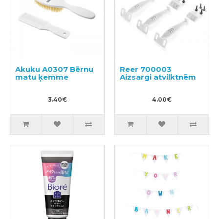
Akuku A0307 Bērnu
Reer 700003
matu ķemme
Aizsargi atvilktnēm
3.40€
4.00€