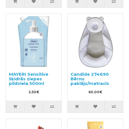
MAYERI Sensitive
Candide 274690
šķidrās ziepes
Bērnu
pildviela 500ml
paklājs/matracis
2.50€
60.00€