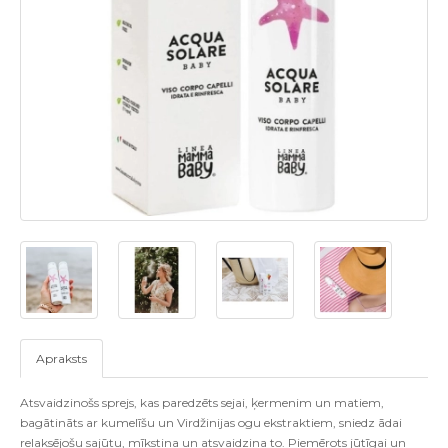
Apraksts
Atsvaidzinošs sprejs, kas paredzēts sejai, ķermenim un matiem,
bagātināts ar kumelīšu un Virdžinijas ogu ekstraktiem, sniedz ādai
relaksējošu sajūtu, mīkstina un atsvaidzina to. Piemērots jūtīgai un