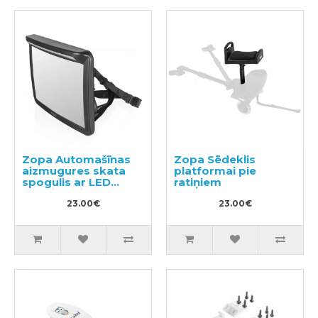
Zopa Automašīnas
Zopa Sēdeklis
aizmugures skata
platformai pie
spogulis ar LED
ratiņiem
apgaismojumu
23.00€
23.00€