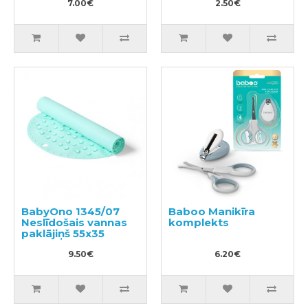
7.00€
2.50€
BabyOno 1345/07
Baboo Manikīra
Neslīdošais vannas
komplekts
paklājiņš 55x35
9.50€
6.20€