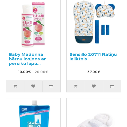
Baby Madonna
Sensillo 20711 Ratiņu
bērnu losjons ar
ieliktnis
persiku lapu
ekstraktu 200ml
10.00€
20.00€
37.00€