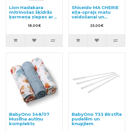
Lion Hadakara
Shiseido MA CHERIE
mitrinošas šķidrās
eļļa-sprejs matu
ķermeņa ziepes ar
veidošanai un
ziedu aromātu
spīdumam 80g
500ml
18.00€
25.00€
BabyOno 348/07
BabyOno 733 Birstīte
Muslīna autiņu
pudelēm un
komplekts
knupjiem