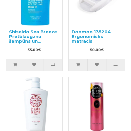
Shiseido Sea Breeze
Doomoo 135204
Pretblaugznu
Ergonomisks
šampūns un
matracis
kondicionieris divi
vienā ar mentolu,
35.00€
50.00€
pildviela 1000ml