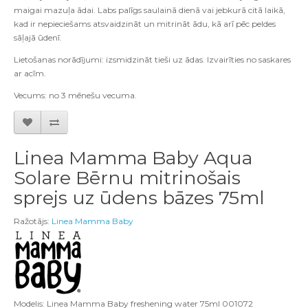
maigai mazuļa ādai. Labs palīgs saulainā dienā vai jebkurā citā laikā,
kad ir nepieciešams atsvaidzināt un mitrināt ādu, kā arī pēc peldes
sāļajā ūdenī.
Lietošanas norādījumi: izsmidzināt tieši uz ādas. Izvairīties no saskares
ar acīm.
Vecums: no 3 mēnešu vecuma.
Linea Mamma Baby Aqua
Solare Bērnu mitrinošais
sprejs uz ūdens bāzes 75ml
Ražotājs:
Linea Mamma Baby
Modelis: Linea Mamma Baby freshening water 75ml 001072