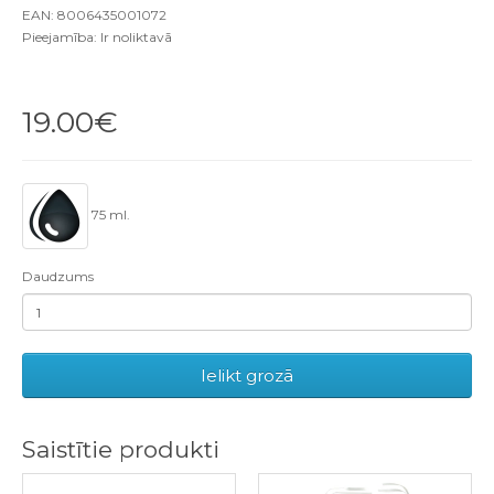
EAN: 8006435001072
Pieejamība: Ir noliktavā
19.00€
75 ml.
Daudzums
Ielikt grozā
Saistītie produkti