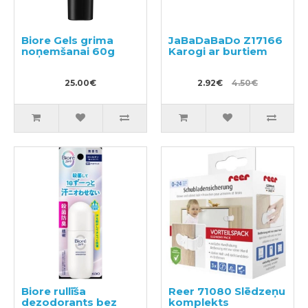
Biore Gels grima
JaBaDaBaDo Z17166
noņemšanai 60g
Karogi ar burtiem
25.00€
2.92€
4.50€
Biore rullīša
Reer 71080 Slēdzeņu
dezodorants bez
komplekts