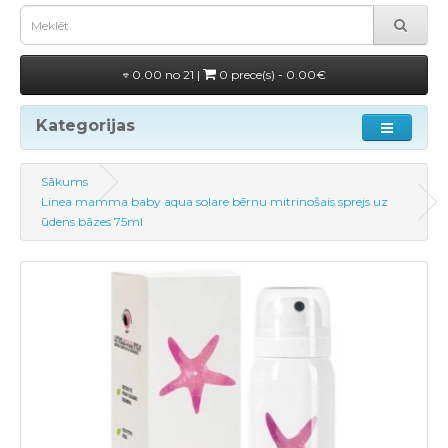
0.00 no 21 |
0 prece(s) - 0.00€
Kategorijas
Sākums
Linea mamma baby aqua solare bērnu mitrinošais sprejs uz
ūdens bāzes 75ml