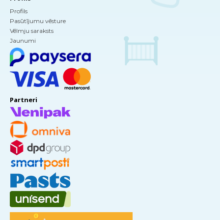
Profils
Pasūtījumu vēsture
Vēlmju saraksts
Jaunumi
Partneri