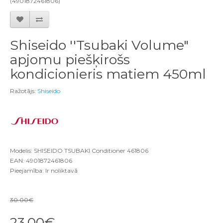
(4901872461806)
Shiseido ''Tsubaki Volume"
apjomu piešķirošs
kondicionieris matiem 450ml
Ražotājs:
Shiseido
Modelis: SHISEIDO TSUBAKI Conditioner 461806
EAN: 4901872461806
Pieejamība: Ir noliktavā
30.00€
23.00€