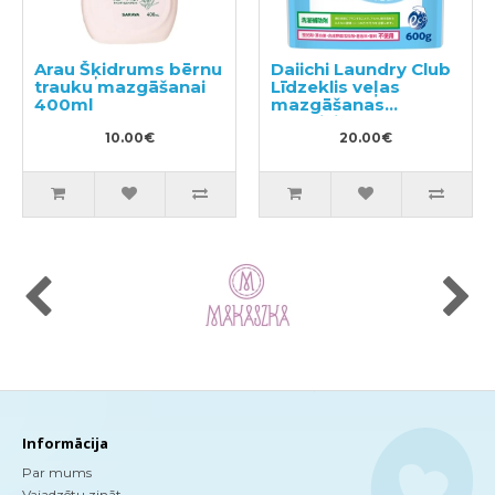
Arau Šķidrums bērnu
Daiichi Laundry Club
trauku mazgāšanai
Līdzeklis veļas
400ml
mazgāšanas
efektivitātes
10.00€
palielināšanai 600g
20.00€
Informācija
Par mums
Vajadzētu zināt