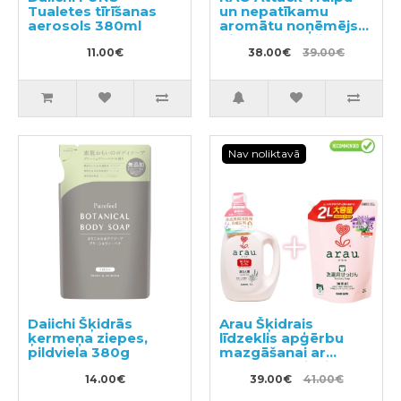
Tualetes tīrīšanas
un nepatīkamu
aerosols 380ml
aromātu noņēmējs
pirms mazgāšanas
11.00€
300ml + pildviela
38.00€
39.00€
720ml
Nav noliktavā
Daiichi Šķidrās
Arau Šķidrais
ķermeņa ziepes,
līdzeklis apģērbu
pildviela 380g
mazgāšanai ar
sastāvam pievienoto
14.00€
lavandas un
39.00€
41.00€
piparmētras