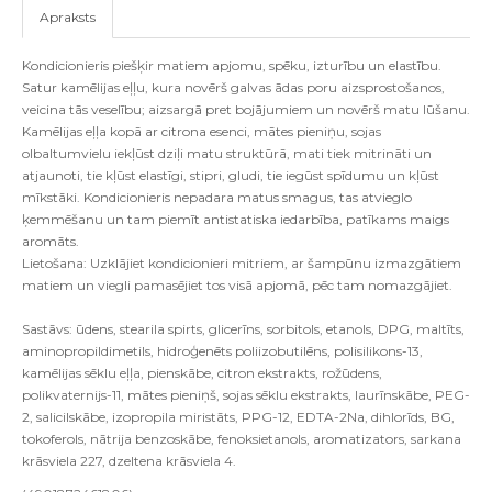
Apraksts
Kondicionieris piešķir matiem apjomu, spēku, izturību un elastību.
Satur kamēlijas eļļu, kura novērš galvas ādas poru aizsprostošanos,
veicina tās veselību; aizsargā pret bojājumiem un novērš matu lūšanu.
Kamēlijas eļļa kopā ar citrona esenci, mātes pieniņu, sojas
olbaltumvielu iekļūst dziļi matu struktūrā, mati tiek mitrināti un
atjaunoti, tie kļūst elastīgi, stipri, gludi, tie iegūst spīdumu un kļūst
mīkstāki. Kondicionieris nepadara matus smagus, tas atvieglo
ķemmēšanu un tam piemīt
antistatiska
iedarbība, patīkams maigs
aromāts.
Lietošana: Uzklājiet kondicionieri mitriem, ar šampūnu izmazgātiem
matiem un viegli pamasējiet tos visā apjomā, pēc tam nomazgājiet.
Sastāvs: ūdens, stearila spirts, glicerīns, sorbitols, etanols, DPG,
maltīts,
aminopropildimetils, hidroģenēts poliizobutilēns, polisilikons-13,
kamēlijas sēklu eļļa, pienskābe, citron ekstrakts, rožūdens,
polikvaternijs-11, mātes pieniņš, sojas sēklu ekstrakts, laurīnskābe, PEG-
2, salicilskābe, izopropila miristāts, PPG-12, EDTA-2Na, dihlorīds, BG,
tokoferols, nātrija benzoskābe, fenoksietanols, aromatizators, sarkana
krāsviela 227, dzeltena krāsviela 4.