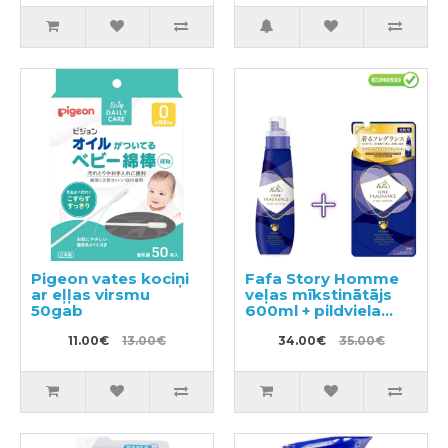
ekstraktu 1200ml +
pildviela 2000ml
Pigeon vates kociņi
Fafa Story Homme
ar eļļas virsmu
veļas mīkstinātājs
50gab
600ml + pildviela
500ml
11.00€
13.00€
34.00€
35.00€