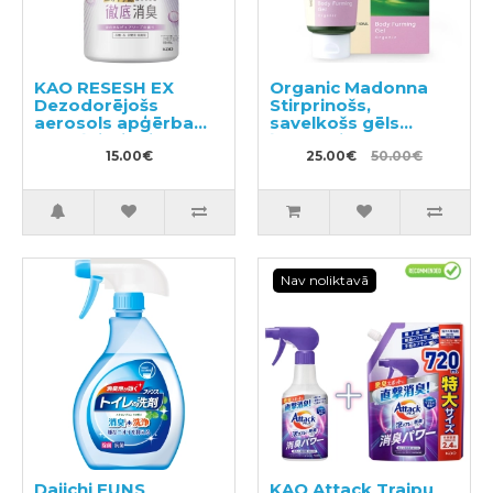
KAO RESESH EX
Organic Madonna
Dezodorējošs
Stirprinošs,
aerosols apģērbam
savelkošs gēls
un veļai, ziepju
ķermenim 140ml
aromāts 370ml
15.00€
25.00€
50.00€
Nav noliktavā
Daiichi FUNS
KAO Attack Traipu