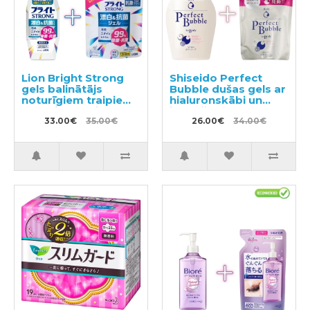
Lion Bright Strong
Shiseido Perfect
gels balinātājs
Bubble dušas gels ar
noturīgiem traipiem
hialuronskābi un
ar antibakteriālu
ilgstošu
efektu 510ml +
33.00€
35.00€
dezodorējošu efektu
26.00€
34.00€
pildviela 1200ml
500ml + pildviela
350ml