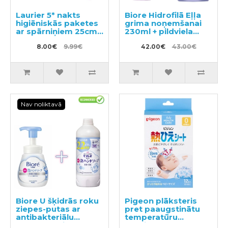
Laurier 5* nakts
Biore Hidrofilā Eļļa
higiēniskās paketes
grima noņemšanai
ar spārniņiem 25cm
230ml + pildviela
19gab
210ml
8.00€
9.99€
42.00€
43.00€
Nav noliktavā
Biore U šķidrās roku
Pigeon plāksteris
ziepes-putas ar
pret paaugstinātu
antibakteriālu
temperatūru
efektu, ar vieglu
bērniem 12gab