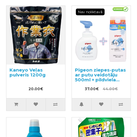
Nav noliktavā
Kaneyo Veļas
Pigeon ziepes-putas
pulveris 1200g
ar putu veidotāju
500ml + pildviela
800ml
20.00€
37.00€
44.00€