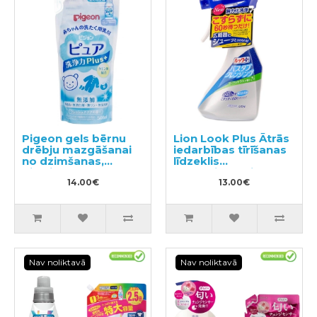
Pigeon gels bērnu
Lion Look Plus Ātrās
drēbju mazgāšanai
iedarbības tīrīšanas
no dzimšanas,
līdzeklis
pildviela 500ml
vannasistabai ar
14.00€
citrusaugļu aromātu
13.00€
500ml
Nav noliktavā
Nav noliktavā