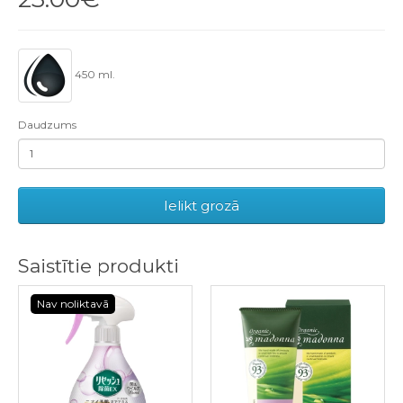
450 ml.
Daudzums
Ielikt grozā
Saistītie produkti
Nav noliktavā