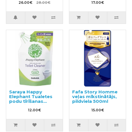
citrusu aromātu
26.00€
28.00€
17.00€
240ml + pildviela
450ml
Saraya Happy
Fafa Story Homme
Elephant Tualetes
veļas mīkstinātājs,
podu tīrīšanas
pildviela 500ml
līdzeklis, pildviela
350ml
12.00€
15.00€