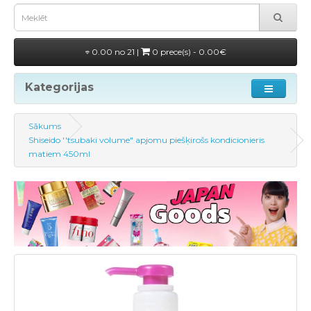
0.00 no 21 |
0 prece(s) - 0.00€
Kategorijas
Sākums
Shiseido ''tsubaki volume" apjomu piešķirošs kondicionieris
matiem 450ml