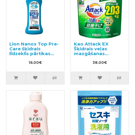
Lion Nanox Top Pre-
Kao Attack EX
Care šķidrais
Šķidrais veļas
līdzeklis pārtikas
mazgāšanas
traipu noņemšanai
līdzeklis, pildviela
no apģērba 160g
16.00€
2.03kg
38.00€