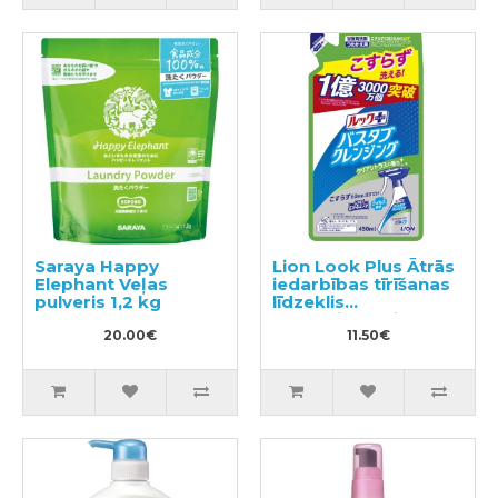
Saraya Happy
Lion Look Plus Ātrās
Elephant Veļas
iedarbības tīrīšanas
pulveris 1,2 kg
līdzeklis
vannasistabai ar
20.00€
citrusaugļu aromātu,
11.50€
pildviela 450ml