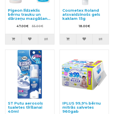
Pigeon līdzeklis
Cosmetex Roland
bērnu trauku un
atsvaidzinošs gels
dārzeņu mazgāšanai
kaklam 15g
ar dozatoru 800ml +
pildviela 1.4l
47.00€
55.00€
18.00€
ST Putu aerosols
IPLUS 99,9% bērnu
tualetes tīrīšanai
mitrās salvetes
40ml
960gab