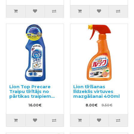
Lion Top Precare
Lion tīrīšanas
Traipu tīrītājs no
līdzeklis virtuves
pārtikas traipiem
mazgāšanai 400ml
220g
16.00€
8.00€
9.50€