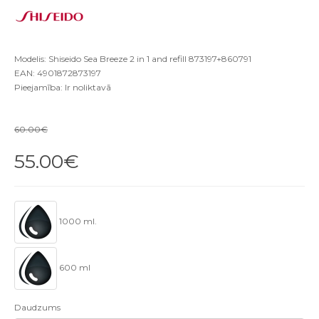
Modelis: Shiseido Sea Breeze 2 in 1 and refill 873197+860791
EAN: 4901872873197
Pieejamība: Ir noliktavā
60.00€
55.00€
1000 ml.
600 ml
Daudzums