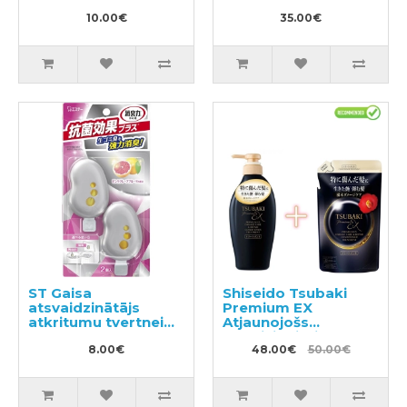
10.00€
35.00€
ST Gaisa
Shiseido Tsubaki
atsvaidzinātājs
Premium EX
atkritumu tvertnei
Atjaunojošs
2gab
kondicionieris-
8.00€
maska ​​bojātiem
48.00€
50.00€
matiem 450ml +
pildviela 300ml