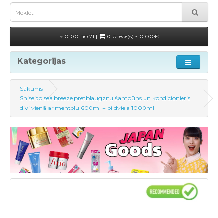
0.00 no 21 |
0 prece(s) - 0.00€
Kategorijas
Sākums
Shiseido sea breeze pretblaugznu šampūns un kondicionieris
divi vienā ar mentolu 600ml + pildviela 1000ml