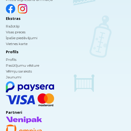
Ekstras
Ražotāji
Visas preces
Īpašie piedāvājumi
Vietnes karte
Profils
Profils
Pasūtījumu vēsture
Vēlmju saraksts
Jaunumi
Partneri