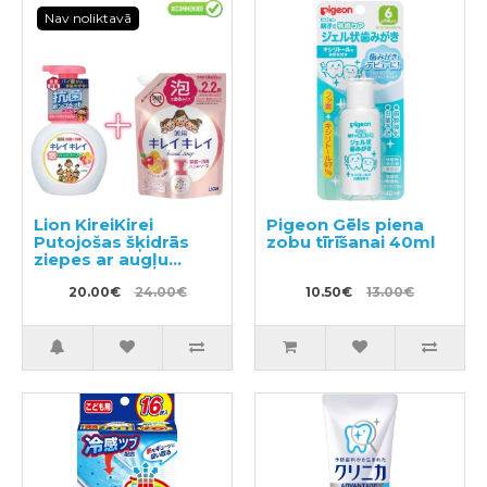
Nav noliktavā
Lion KireiKirei
Pigeon Gēls piena
Putojošas šķidrās
zobu tīrīšanai 40ml
ziepes ar augļu
aromātu 250ml +
pildviela 450ml
20.00€
24.00€
10.50€
13.00€