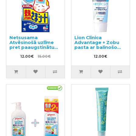
Netsusama
Lion Clinica
Atvēsinošā uzlīme
Advantage + Zobu
pret paaugstinātu
pasta ar balinošo
temperatūru no 2-10
efektu 130g
gadiem 16gab
12.00€
15.00€
12.00€