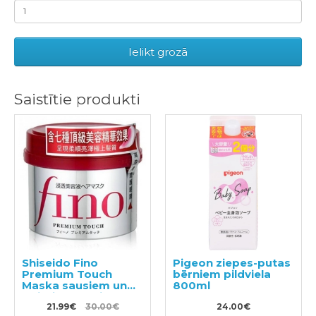
Ielikt grozā
Saistītie produkti
Shiseido Fino
Pigeon ziepes-putas
Premium Touch
bērniem pildviela
Maska sausiem un
800ml
bojātiem matiem
230g
21.99€
30.00€
24.00€