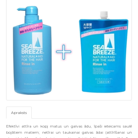
Apraksts
Efektīvi attīra un kopj matus un galvas ādu, īpaši ieteicams saulē
bojātiem matiem; netīrai un taukainai galvas ādai (attīrīšanai un