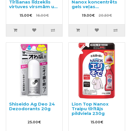
Tīrīšanas līdzeklis
Nanox koncentrēts
virtuves virsmām un
gels veļas
traukiem 400ml
mazgāšanai 400g +
15.00€
16.00€
pildviela 350g
19.00€
20.50€
Shiseido Ag Deo 24
Lion Top Nanox
Dezodorants 20g
Traipu tīrītājs
pildviela 230g
25.00€
15.00€