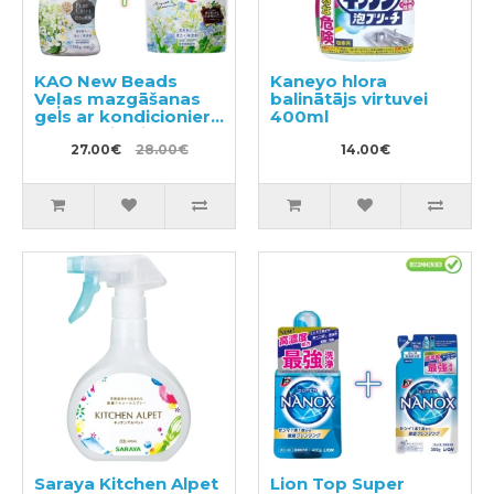
KAO New Beads
Kaneyo hlora
Veļas mazgāšanas
balinātājs virtuvei
gels ar kondicionieri
400ml
740g + pildviela 650g
27.00€
28.00€
14.00€
Saraya Kitchen Alpet
Lion Top Super