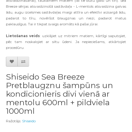
atsvaidzināšanai); taukainiem matiem (lai tie būtu gaiši un tīri). Sea
Breeze sērijas atsvaidzinošā sastāvdaļa - L-mentols atsvaidzina galvas
ādu, augu izcelsmes sastāvdaļas maigi attīra un efektīvi aizsargā ādu,
padarot to tīru, novēršot blaugznas un niezi, padarot matus
paklausīgus. Tai ir tikpat svaigs aromāts kā pašai jūrai.
Lietošanas veids
: uzklājiet uz mitriem matiem, kārtīgi saputojiet,
pēc tam noskalojiet ar siltu ūdeni. Ja nepieciešams, atkārtojiet
procedūru.
Shiseido Sea Breeze
Pretblaugznu šampūns un
kondicionieris divi vienā ar
mentolu 600ml + pildviela
1000ml
Ražotājs:
Shiseido