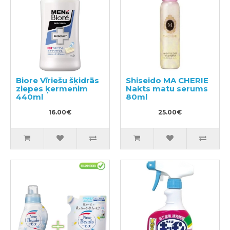
Biore Vīriešu šķidrās
Shiseido MA CHERIE
ziepes ķermenim
Nakts matu serums
440ml
80ml
16.00€
25.00€