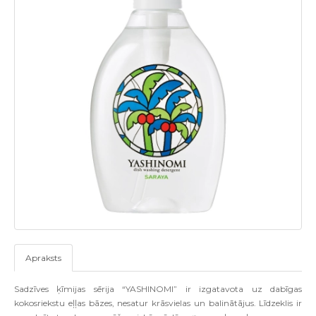
Apraksts
Sadzīves ķīmijas sērija “YASHINOMI” ir izgatavota uz dabīgas
kokosriekstu eļļas bāzes, nesatur krāsvielas un balinātājus. Līdzeklis ir