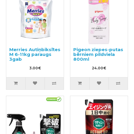
Merries Autiņbiksītes
Pigeon ziepes-putas
M 6-11kg paraugs
bērniem pildviela
3gab
800ml
3.00€
24.00€