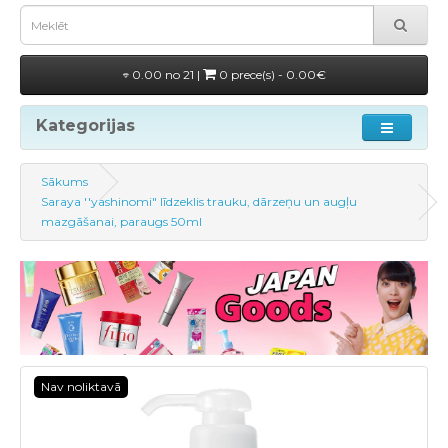
0.00 no 21 |
0 prece(s) - 0.00€
Kategorijas
Sākums
Saraya ''yashinomi" līdzeklis trauku, dārzeņu un augļu
mazgāšanai, paraugs 50ml
Nav noliktavā