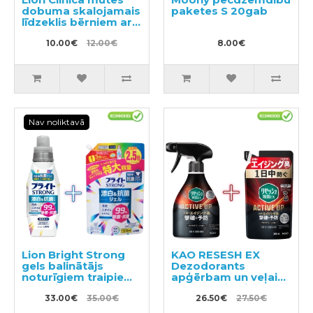
dobuma skalojamais
paketes S 20gab
līdzeklis bērniem ar
persiku garšu 250ml
10.00€
12.00€
8.00€
Nav noliktavā
Lion Bright Strong
KAO RESESH EX
gels balinātājs
Dezodorants
noturīgiem traipiem
apģērbam un veļai
ar antibakteriālu
350ml + pildviela
efektu 510ml +
33.00€
35.00€
300ml
26.50€
27.50€
pildviela 1200ml