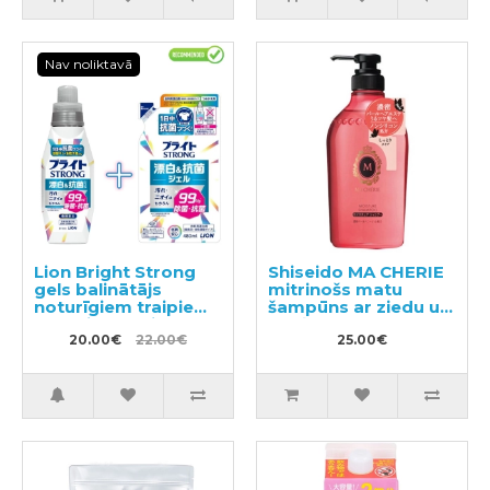
Nav noliktavā
Lion Bright Strong
Shiseido MA CHERIE
gels balinātājs
mitrinošs matu
noturīgiem traipiem
šampūns ar ziedu un
ar antibakteriālu
augļu aromātu
efektu 510ml +
20.00€
22.00€
450ml
25.00€
pildviela 480ml