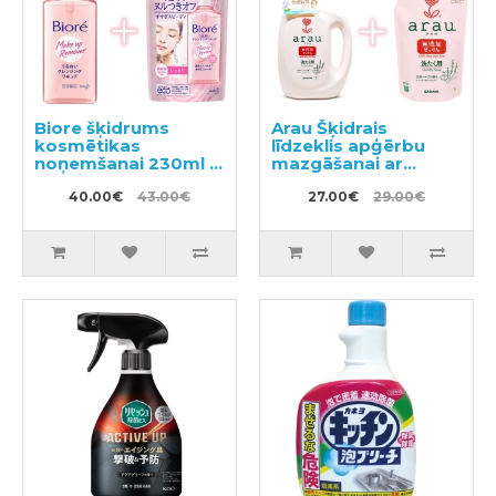
Biore šķidrums
Arau Šķidrais
kosmētikas
līdzeklis apģērbu
noņemšanai 230ml +
mazgāšanai ar
pildviela 210ml
sastāvam pievienoto
40.00€
43.00€
lavandas un
27.00€
29.00€
piparmētras
ekstraktu 1200ml +
pildviela 1000ml