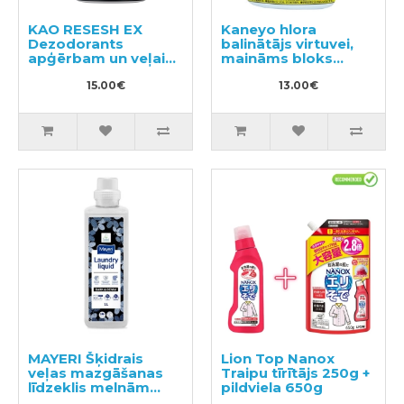
KAO RESESH EX
Kaneyo hlora
Dezodorants
balinātājs virtuvei,
apģērbam un veļai
maināms bloks
350ml
400ml
15.00€
13.00€
MAYERI Šķidrais
Lion Top Nanox
veļas mazgāšanas
Traipu tīrītājs 250g +
līdzeklis melnām
pildviela 650g
drēbēm 1l