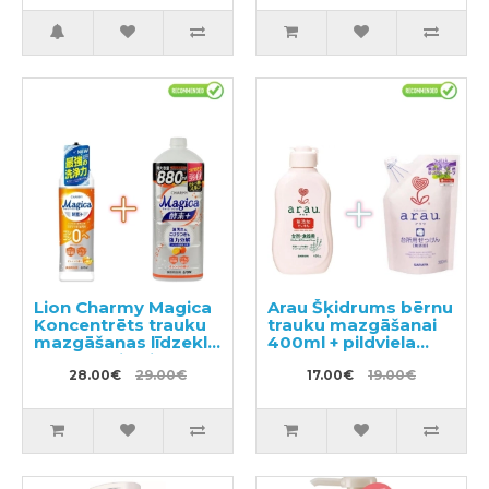
Lion Charmy Magica
Arau Šķidrums bērnu
Koncentrēts trauku
trauku mazgāšanai
mazgāšanas līdzeklis
400ml + pildviela
220ml + pildviela
380ml
880ml
28.00€
29.00€
17.00€
19.00€