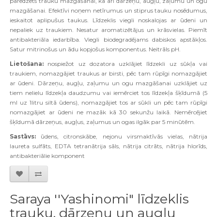
paredzēts trauku mazgāšanai, kā arī dārzeņu, augļu, zaļumu un ogu
mazgāšanai. Efektīvi noņem netīrumus un stiprus tauku nosēdumus,
ieskaitot aplipušus taukus. Līdzeklis viegli noskalojas ar ūdeni un
nepaliek uz traukiem. Nesatur aromatizētājus un krāsvielas. Piemīt
antibakteriāla iedarbība. Viegli biodegradējams dabiskos apstākļos.
Satur mitrinošus un ādu kopjošus komponentus. Neitrāls pH.
Lietošana:
nospiežot uz dozatora uzklājiet līdzekli uz sūkļa vai
traukiem, nomazgājiet traukus ar birsti, pēc tam rūpīgi nomazgājiet
ar ūdeni. Dārzeņu, augļu, zaļumu un ogu mazgāšanai uzklājiet uz
tiem nelielu līdzekļa daudzumu vai iemērciet tos līdzekļa šķīdumā (5
ml uz 1litru siltā ūdens), nomazgājiet tos ar sūkli un pēc tam rūpīgi
nomazgājiet ar ūdeni ne mazāk kā 30 sekunžu laikā. Nemērcējiet
šķīdumā dārzeņus, augļus, zaļumus un ogas ilgāk par 5 minūtēm.
Sastāvs:
ūdens, citronskābe, nejonu virsmaktīvās vielas, nātrija
laureta sulfāts, EDTA tetranātrija sāls, nātrija citrāts, nātrija hlorīds,
antibakteriālie komponent
Saraya ''Yashinomi" līdzeklis
trauku, dārzeņu un augļu