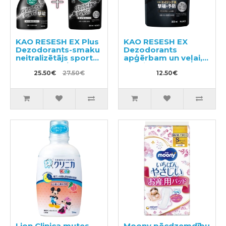
KAO RESESH EX Plus
KAO RESESH EX
Dezodorants-smaku
Dezodorants
neitralizētājs sporta
apģērbam un veļai,
un darba apģērbam
pildviela 300ml
360ml + pildviela
25.50€
27.50€
12.50€
310ml
Lion Clinica mutes
Moony pēcdzemdību