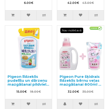
6.00€
42.00€
43.00€
Nav noliktavā
Pigeon līdzeklis
Pigeon Pure šķidrais
pudelīšu un dārzeņu
līdzeklis bērnu veļas
mazgāšanai pildviela
mazgāšanai 800ml +
700ml
pildviela 720ml
15.00€
18.00€
32.00€
35.00€