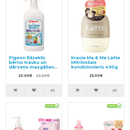
Pigeon līdzeklis
Kracie Ma & Me Latte
bērnu trauku un
Mitrinošais
dārzeņu mazgāšanai
kondicionieris 490g
ar dozatoru 800ml
20.00€
22.00€
25.00€