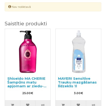
Nav noliktavā
Saistītie produkti
Shiseido MA CHERIE
MAYERI Sensitive
Šampūns matu
Trauku mazgāšanas
apjomam ar ziedu-
līdzeklis 1l
augļu aromātu
450ml
25.00€
3.00€