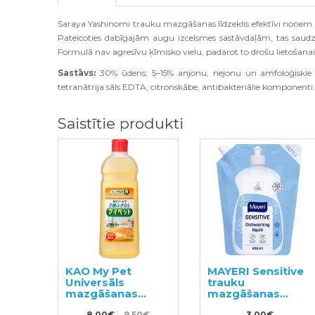
Saraya Yashinomi trauku mazgāšanas līdzeklis efektīvi noņem
Pateicoties dabīgajām augu izcelsmes sastāvdaļām, tas saudzīg
Formulā nav agresīvu ķīmisko vielu, padarot to drošu lietošana
Sastāvs:
30% ūdens; 5–15% anjonu, nejonu un amfoloģiskie vir
tetranātrija sāls EDTA, citronskābe, antibakteriālie komponenti
Saistītie produkti
KAO My Pet
MAYERI Sensitive
Universāls
trauku
mazgāšanas
mazgāšanas
līdzeklis visiem
līdzeklis pildviela
8.00€
9.50€
3.00€