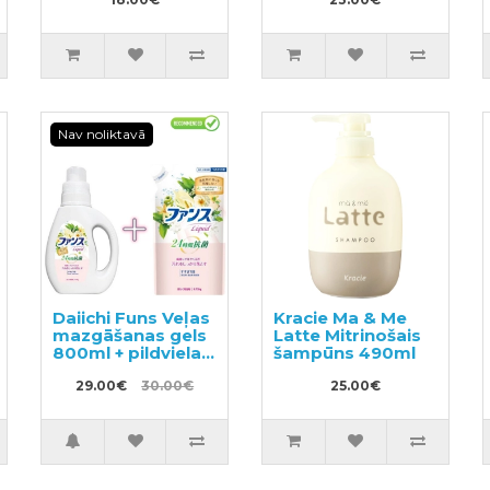
Nav noliktavā
Daiichi Funs Veļas
Kracie Ma & Me
mazgāšanas gels
Latte Mitrinošais
800ml + pildviela
šampūns 490ml
720ml
29.00€
30.00€
25.00€