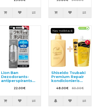
ķermenim SPF
50+ 40ml
Nav noliktavā
Lion Ban
Shiseido Tsubaki
Dezodorants-
Premium Repair
antiperspirants
kondicionieris
40ml
490ml + pildviela
22.00€
660ml
48.00€
60.00€