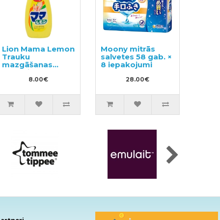
Lion Mama Lemon
Moony mitrās
Trauku
salvetes 58 gab. ×
mazgāšanas
8 iepakojumi
līdzeklis 800ml
8.00€
28.00€
artneri