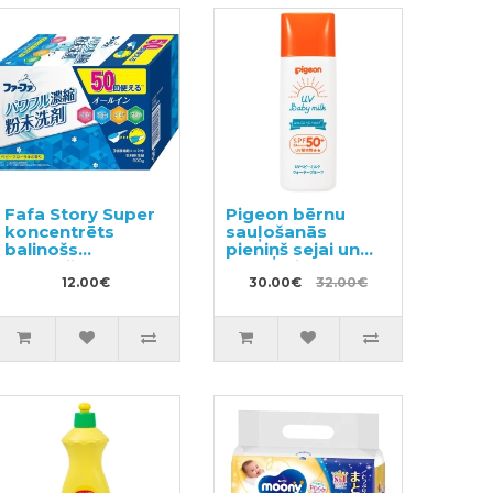
Fafa Story Super
Pigeon bērnu
koncentrēts
sauļošanās
balinošs
pieniņš sejai un
mazgāšanas
ķermenim UV
pulveris 500g
12.00€
SPF50 50g
30.00€
32.00€