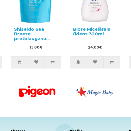
Shiseido Sea
Biore Micelārais
Breeze
ūdens 320ml
pretblaugznu
šampūns un
kondicionieris divi
15.00€
24.00€
vienā ar mentolu,
pildviela 400ml
Ekstras
Profils
P