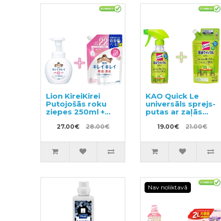
Lion KireiKirei
KAO Quick Le
Putojošās roku
universāls sprejs-
ziepes 250ml +
putas ar zaļās
pildviela 450ml
tējas aromātu
27.00€
28.00€
300ml + pildviela
19.00€
21.00€
250ml
Nav noliktavā