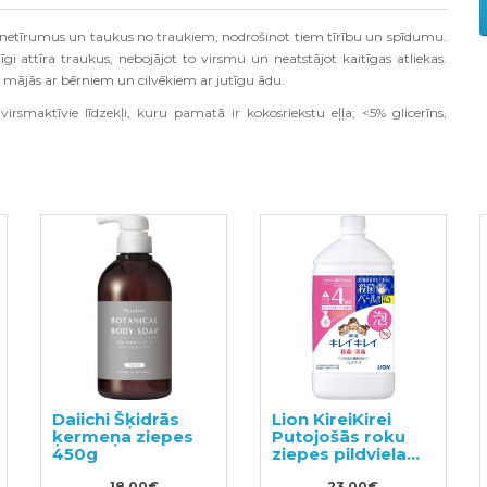
 netīrumus un taukus no traukiem, nodrošinot tiem tīrību un spīdumu.
i attīra traukus, nebojājot to virsmu un neatstājot kaitīgas atliekas.
i mājās ar bērniem un cilvēkiem ar jutīgu ādu.
smaktīvie līdzekļi, kuru pamatā ir kokosriekstu eļļa; <5% glicerīns,
.
Daiichi Šķidrās
Lion KireiKirei
ķermeņa ziepes
Putojošās roku
450g
ziepes pildviela
800ml
18.00€
23.00€