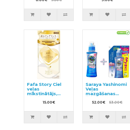
virsmu veidiem
900ml
500ml
Fafa Story Ciel
Saraya Yashinomi
veļas
Veļas
mīkstinātājs,
mazgāšanas
pildviela 500ml
šķidrums 520ml +
15.00€
pildviela 1380ml
52.00€
53.00€