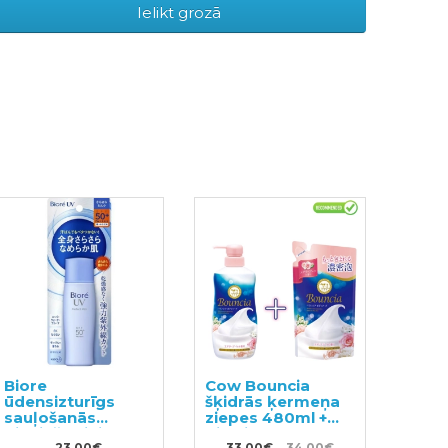
Ielikt grozā
Biore
Cow Bouncia
ūdensizturīgs
šķidrās ķermeņa
sauļošanās
ziepes 480ml +
pieniņš sejai un
pildviela 360ml
23.00€
33.00€
34.00€