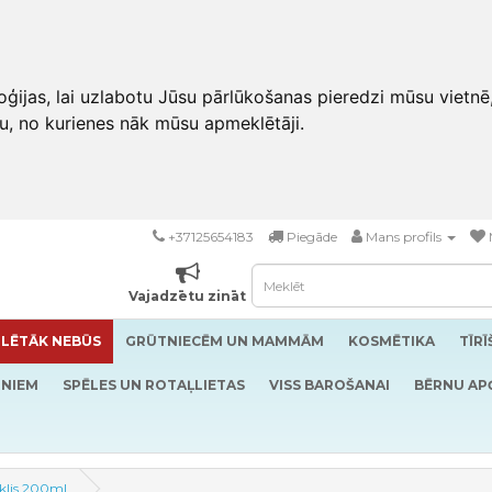
ģijas, lai uzlabotu Jūsu pārlūkošanas pieredzi mūsu vietnē
u, no kurienes nāk mūsu apmeklētāji.
+37125654183
Piegāde
Mans profils
Vajadzētu zināt
LĒTĀK NEBŪS
GRŪTNIECĒM UN MAMMĀM
KOSMĒTIKA
TĪR
RNIEM
SPĒLES UN ROTAĻLIETAS
VISS BAROŠANAI
BĒRNU AP
klis 200ml