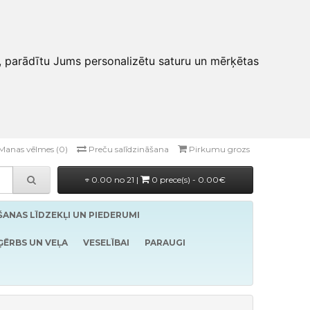
, parādītu Jums personalizētu saturu un mērķētas
Manas vēlmes (0)
Preču salīdzināšana
Pirkumu grozs
0.00 no 21 |
0 prece(s) - 0.00€
ĪŠANAS LĪDZEKĻI UN PIEDERUMI
ĢĒRBS UN VEĻA
VESELĪBAI
PARAUGI