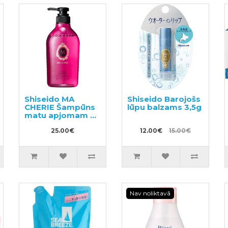
Shiseido MA
Shiseido Barojošs
CHERIE Šampūns
lūpu balzams 3,5g
matu apjomam ar
ziedu-augļu
aromātu 450ml
25.00€
12.00€
15.00€
Nav noliktavā