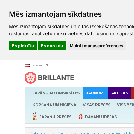
Mēs izmantojam sīkdatnes
Mēs izmantojam sīkdatnes un citas izsekošanas tehnolo
reklāmas, analizētu mūsu vietnes datplūsmu un saprast
Es piekrītu
Es noraidu
Mainīt manas preferences
Latviešu
JAPĀŅU AUTIŅBIKSĪTES
JAUNUMI
AKCIJAS
KOPŠANA UN HIGIĒNA
VISAS PRECES
VISS BĒ
JAPĀŅU PRECES
DĀVANU IDEJAS
Sākums
Saraya yashinomi trauku mazgāšanas līdze