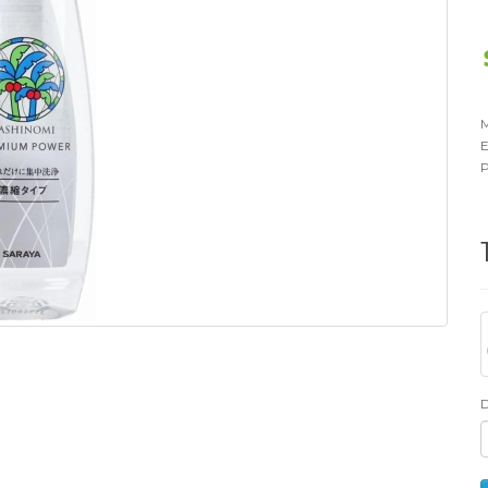
M
E
P