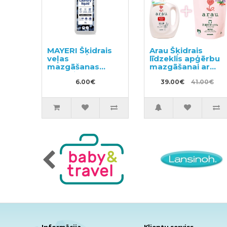
MAYERI Šķidrais
Arau Šķidrais
veļas
līdzeklis apģērbu
mazgāšanas
mazgāšanai ar
līdzeklis melnām
sastāvam
drēbēm 1l
6.00€
pievienoto
39.00€
41.00€
lavandas un
piparmētras
ekstraktu 1200ml
+ pildviela 2000ml
Informācija
Klientu serviss