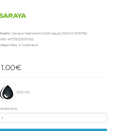
odelis: Saraya Yashinomi Dish liquid 200ml 309762
AN: 4973512309762
ieejamība: Ir noliktavā
11.00€
200 ml.
Daudzums