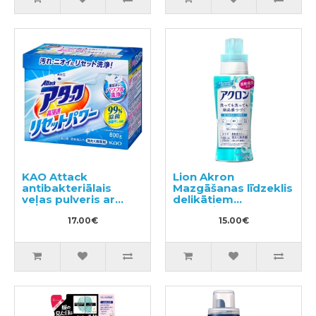
KAO Attack
Lion Akron
antibakteriālais
Mazgāšanas līdzeklis
veļas pulveris ar
delikātiem
ziedu aromātu 800g
audumiem 450ml
17.00€
15.00€