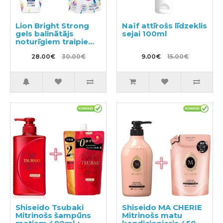
Lion Bright Strong
Naïf attīrošs līdzeklis
gels balinātājs
sejai 100ml
noturīgiem traipiem
ar antibakteriālu
efektu 510ml +
28.00€
30.00€
9.00€
15.00€
pildviela 900ml
Shiseido Tsubaki
Shiseido MA CHERIE
Mitrinošs šampūns
Mitrinošs matu