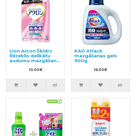
Lion Acron Šķidrs
KAO Attack
līdzeklis delikātu
mazgāšanas gels
audumu mazgāšanai
900g
ar ziedu aromātu,
pildviela 400ml
10.00€
16.00€