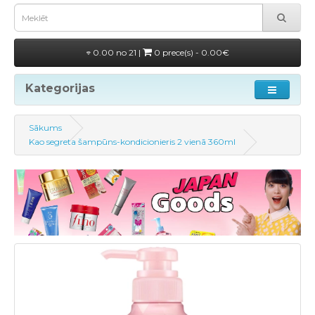
0.00 no 21 |
0 prece(s) - 0.00€
Kategorijas
Sākums
Kao segreta šampūns-kondicionieris 2 vienā 360ml