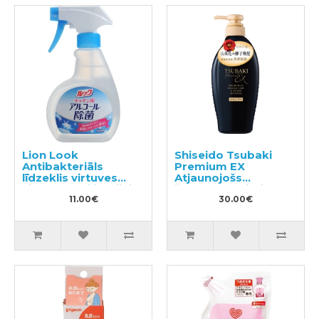
Lion Look
Shiseido Tsubaki
Antibakteriāls
Premium EX
līdzeklis virtuves
Atjaunojošs
virsmu sterilizācijai
šampūns bojātiem
300ml
11.00€
matiem 450ml
30.00€