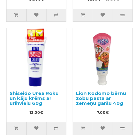
Shiseido Urea Roku
Lion Kodomo bērnu
un kāju krēms ar
zobu pasta ar
urīnvielu 60g
zemeņu garšu 40g
13.00€
7.00€