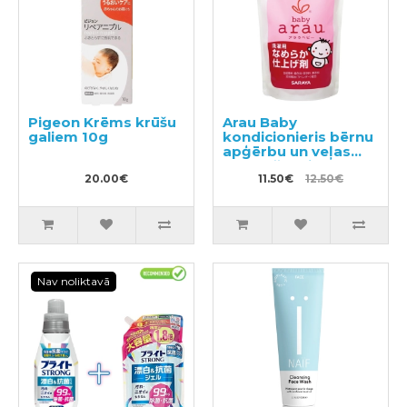
Pigeon Krēms krūšu
Arau Baby
galiem 10g
kondicionieris bērnu
apģērbu un veļas
mazgāšanai,
20.00€
pildviela 440ml
11.50€
12.50€
Nav noliktavā