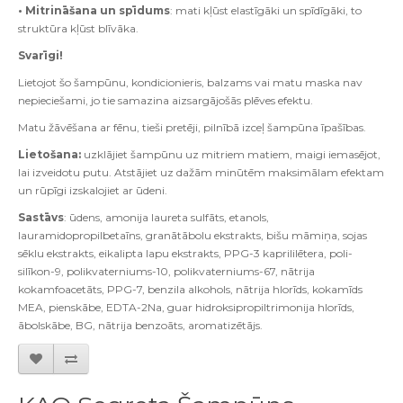
• Mitrināšana un spīdums
: mati kļūst elastīgāki un spīdīgāki, to
struktūra kļūst blīvāka.
Svarīgi!
Lietojot šo šampūnu, kondicionieris, balzams vai matu maska nav
nepieciešami, jo tie samazina aizsargājošās plēves efektu.
Matu žāvēšana ar fēnu, tieši pretēji, pilnībā izceļ šampūna īpašības.
Lietošana:
uzklājiet šampūnu uz mitriem matiem, maigi iemasējot,
lai izveidotu putu. Atstājiet uz dažām minūtēm maksimālam efektam
un rūpīgi izskalojiet ar ūdeni.
Sastāvs
: ūdens, amonija laureta sulfāts, etanols,
lauramidopropilbetaīns, granātābolu ekstrakts, bišu māmiņa, sojas
sēklu ekstrakts, eikalipta lapu ekstrakts, PPG-3 kaprililētera, poli-
silīkon-9, polikvaterniums-10, polikvaterniums-67, nātrija
kokamfoacetāts, PPG-7, benzila alkohols, nātrija hlorīds, kokamīds
MEA, pienskābe, EDTA-2Na, guar hidroksipropiltrimonija hlorīds,
ābolskābe, BG, nātrija benzoāts, aromatizētājs.