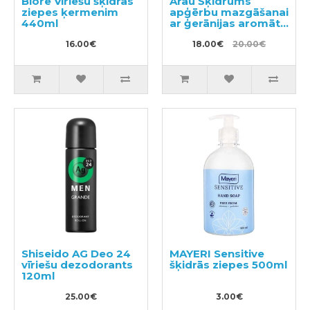
Biore Vīriešu šķidrās
Arau Šķidrums
ziepes ķermenim
apģērbu mazgāšanai
440ml
ar ģerānijas aromātu
1200ml
16.00€
18.00€
20.00€
Shiseido AG Deo 24
MAYERI Sensitive
vīriešu dezodorants
šķidrās ziepes 500ml
120ml
25.00€
3.00€