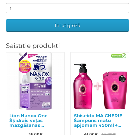
Ielikt grozā
Saistītie produkti
Lion Nanox One
Shiseido MA CHERIE
Šķidrais veļas
Šampūns matu
mazgāšanas
apjomam 450ml +
līdzeklis, pildviela
pildviela 380ml
1530g
36.00€
41.00€
45.00€