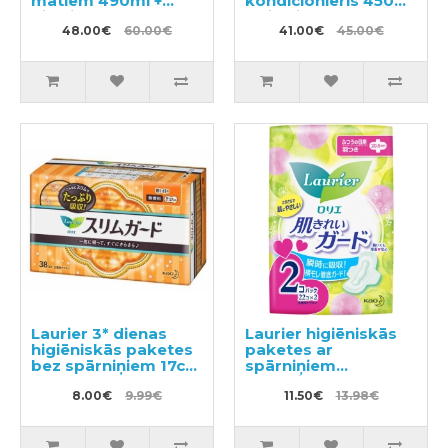
matiem 490ml +
kondicionieris 450ml
pildviela 660ml
+ pildviela 380ml
48.00€
60.00€
41.00€
45.00€
Laurier 3* dienas
Laurier higiēniskās
higiēniskās paketes
paketes ar
bez spārniņiem 17cm
spārniņiem
38gab
mēreniem
8.00€
9.99€
izdalījumiem 20,5cm
11.50€
13.98€
44(22x2) gab