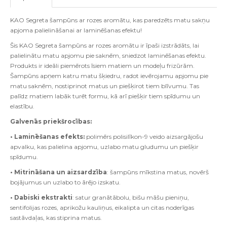
KAO Segreta šampūns ar rozes aromātu, kas paredzēts matu sakņu
apjoma palielināšanai ar laminēšanas efektu!
Šis KAO Segreta šampūns ar rozes aromātu ir īpaši izstrādāts, lai
palielinātu matu apjomu pie saknēm, sniedzot laminēšanas efektu.
Produkts ir ideāli piemērots īsiem matiem un modeļu frizūrām.
Šampūns apņem katru matu šķiedru, radot ievērojamu apjomu pie
matu saknēm, nostiprinot matus un piešķirot tiem blīvumu. Tas
palīdz matiem labāk turēt formu, kā arī piešķir tiem spīdumu un
elastību.
Galvenās priekšrocības:
• Laminēšanas efekts:
polimērs polisilīkon-9 veido aizsargājošu
apvalku, kas palielina apjomu, uzlabo matu gludumu un piešķir
spīdumu.
• Mitrināšana un aizsardzība
: šampūns mīkstina matus, novērš
bojājumus un uzlabo to ārējo izskatu.
• Dabiski ekstrakti
: satur granātābolu, bišu māšu pieniņu,
sentifolijas rozes, aprikožu kauliņus, eikalipta un citas noderīgas
sastāvdaļas, kas stiprina matus.