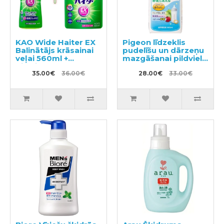
KAO Wide Haiter EX
Pigeon līdzeklis
Balinātājs krāsainai
pudelīšu un dārzeņu
veļai 560ml +
mazgāšanai pildviela
pildviela 820ml
1.4l
35.00€
36.00€
28.00€
33.00€