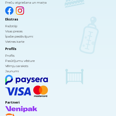
Preču atgriešana un maiņa
Ekstras
Ražotāji
Visas preces
Īpašie piedāvājumi
Vietnes karte
Profils
Profils
Pasūtījumu vēsture
Vēlmju saraksts
Jaunumi
Partneri