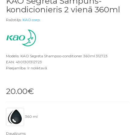
KAO Segreta Šampūns-
kondicionieris 2 vienā 360ml
Ražotājs:
KAO corp.
Modelis: KAO Segreta Shampoo-conditioner 360ml 312723
EAN: 4901301312723
Pieejamība: Ir noliktavā
20.00€
360 ml
Daudzums