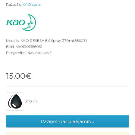
Ražotājs:
KAO corp.
Modelis: KAO RESESH EX Spray 370ml 356031
EAN: 4901301356031
Pieejamība: Nav noliktavā
15.00€
370 ml
Paziņot par pieejamību