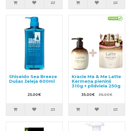
Shiseido Sea Breeze
Kracie Ma & Me Latte
Dušas želeja 600ml
Ķermeņa pieniņš
310g + pildviela 250g
25.00€
35.00€
36.00€