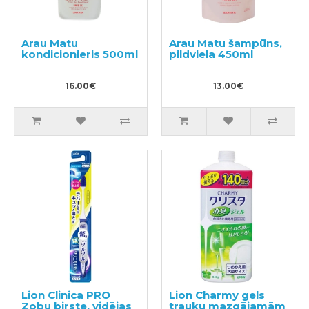
Arau Matu
Arau Matu šampūns,
kondicionieris 500ml
pildviela 450ml
16.00€
13.00€
Lion Clinica PRO
Lion Charmy gels
Zobu birste, vidējas
trauku mazgājamām