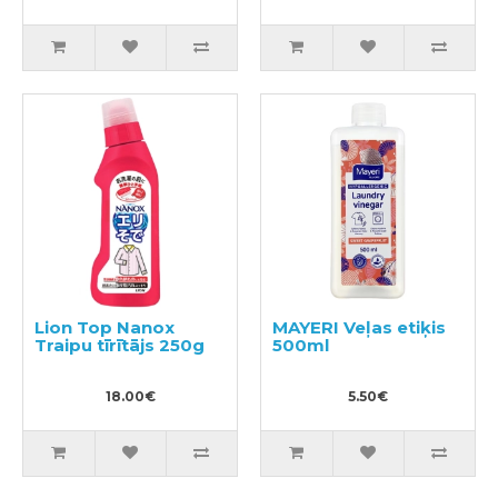
spirta 900ml
Lion Top Nanox
MAYERI Veļas etiķis
Traipu tīrītājs 250g
500ml
18.00€
5.50€