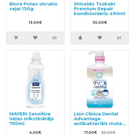
Biore Putas-skrubis
Shiseido Tsubaki
sejai 130g
Premium Repair
kondicionieris 490ml
13.00€
30.00€
MAYERI Sensitive
Lion Clinica Dental
Veļas mīkstinātājs
Advantage
750ml
antibakteriāls mutes
skalošanas līdzeklis
4.00€
ar citrusu garšu, bez
17.00€
20.00€