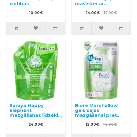
cietības
mašīnām ar
citronmētras
10.00€
aromātu, pildviela
14.00€
17.00€
840g
Saraya Happy
Biore Marshallow
Elephant
gels sejas
mazgāšanas līdzeklis
mazgāšanai pret
trauku mazgājamai
akne, pildviela 130ml
mašīnai, pildviela
24.00€
12.00€
14.00€
800ml