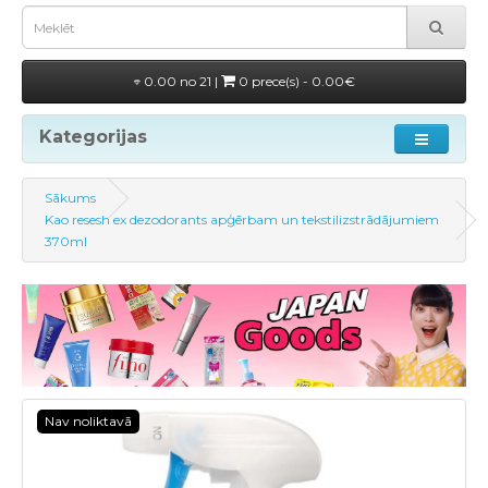
0.00 no 21 |
0 prece(s) - 0.00€
Kategorijas
Sākums
Kao resesh ex dezodorants apģērbam un tekstilizstrādājumiem
370ml
Nav noliktavā