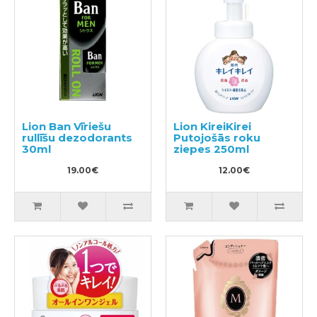
Lion Ban Vīriešu
Lion KireiKirei
rullīšu dezodorants
Putojošās roku
30ml
ziepes 250ml
19.00€
12.00€