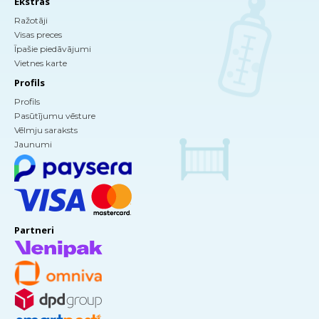
Ekstras
Ražotāji
Visas preces
Īpašie piedāvājumi
Vietnes karte
Profils
Profils
Pasūtījumu vēsture
Vēlmju saraksts
Jaunumi
Partneri