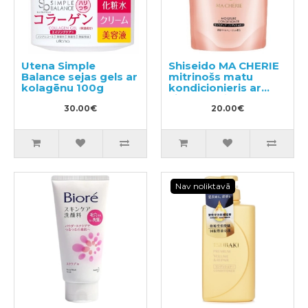
Utena Simple
Shiseido MA CHERIE
Balance sejas gels ar
mitrinošs matu
kolagēnu 100g
kondicionieris ar
ziedu-augļu
30.00€
aromātu, pildviela
20.00€
380ml
Nav noliktavā