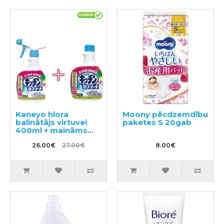
Kaneyo hlora
Moony pēcdzemdību
balinātājs virtuvei
paketes S 20gab
400ml + maināms
bloks 400ml
26.00€
27.00€
8.00€