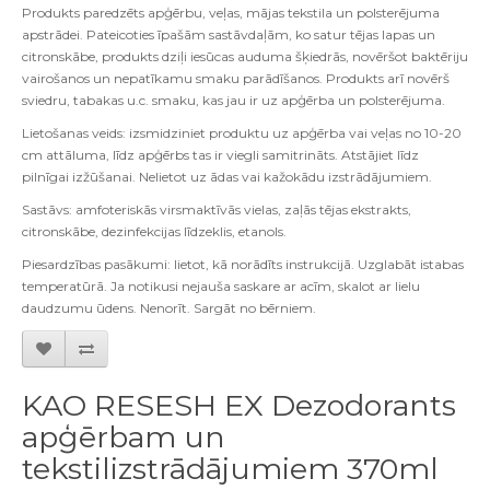
Produkts paredzēts apģērbu, veļas, mājas tekstila un polsterējuma
apstrādei. Pateicoties īpašām sastāvdaļām, ko satur tējas lapas un
citronskābe, produkts dziļi iesūcas auduma šķiedrās, novēršot baktēriju
vairošanos un nepatīkamu smaku parādīšanos. Produkts arī novērš
sviedru, tabakas u.c. smaku, kas jau ir uz apģērba un polsterējuma.
Lietošanas veids: izsmidziniet produktu uz apģērba vai veļas no 10-20
cm attāluma, līdz apģērbs tas ir viegli samitrināts. Atstājiet līdz
pilnīgai izžūšanai. Nelietot uz ādas vai kažokādu izstrādājumiem.
Sastāvs: amfoteriskās virsmaktīvās vielas, zaļās tējas ekstrakts,
citronskābe, dezinfekcijas līdzeklis, etanols.
Piesardzības pasākumi: lietot, kā norādīts instrukcijā. Uzglabāt istabas
temperatūrā. Ja notikusi nejauša saskare ar acīm, skalot ar lielu
daudzumu ūdens. Nenorīt. Sargāt no bērniem.
KAO RESESH EX Dezodorants
apģērbam un
tekstilizstrādājumiem 370ml