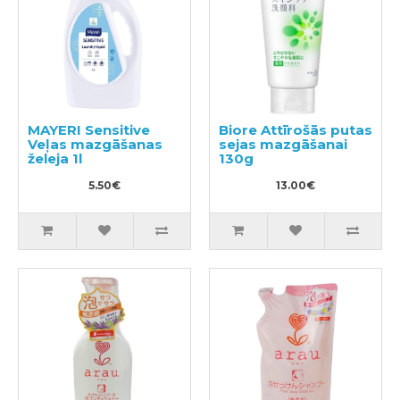
MAYERI Sensitive
Biore Attīrošās putas
Veļas mazgāšanas
sejas mazgāšanai
želeja 1l
130g
5.50€
13.00€