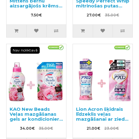
Mittens bērnu
Speedy Perfect Whip
aizsargājošs krēms
mitrinošas putas
rokām 75ml
sejas mazgāšanai ar
7.50€
hialuronskābi 150ml
27.00€
35.00€
+ pildviela 130ml
Nav noliktavā
KAO New Beads
Lion Acron šķidrais
Veļas mazgāšanas
līdzeklis veļas
gels ar kondicionieri
mazgāšanai ar ziedu
740g + pildviela
aromātu 450ml +
1160g
34.00€
35.00€
pildviela 400ml
21.00€
23.00€