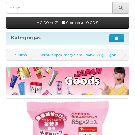
0.00 no 21 |
0 prece(s) - 0.00€
Kategorijas
Sākums
Bērnu ziepes "saraya arau baby" 85g x 2gab.