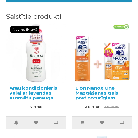
Saistītie produkti
Nav noliktavā
Arau kondicionieris
Lion Nanox One
veļai ar lavandas
Mazgāšanas gels
aromātu paraugs
pret noturīgiem
50ml
traipiem 640g +
2.00€
pildviela 1160g
48.00€
49.00€