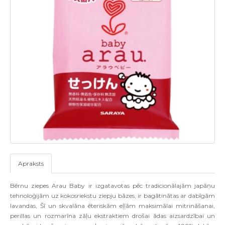
Apraksts
Bērnu ziepes Arau Baby ir izgatavotas pēc tradicionālajām japāņu
tehnoloģijām uz kokosriekstu ziepju bāzes, ir bagātinātas ar dabīgām
lavandas, Šī un skvalāna ēteriskām eļļām maksimālai mitrināšanai,
perillas un rozmarīna zāļu ekstraktiem drošai ādas aizsardzībai un