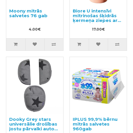
Moony mitrās
Biore U intensīvi
salvetes 76 gab
mitrinošas šķidrās
ķermeņa ziepes ar
maigu ziedu-augļu
4.00€
aromātu 480ml
17.00€
Dooky Grey stars
IPLUS 99,9% bērnu
universālie drošības
mitrās salvetes
jostu pārvalki auto
960gab