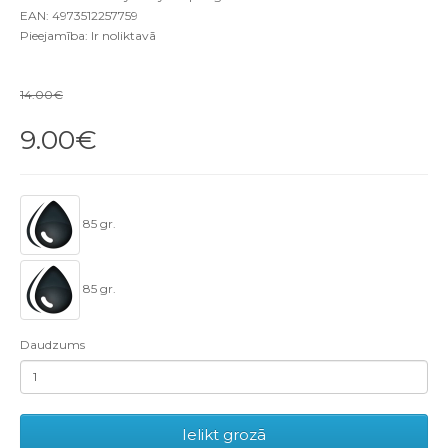
EAN: 4973512257759
Pieejamība: Ir noliktavā
14.00€
9.00€
85 gr.
85 gr.
Daudzums
Ielikt grozā