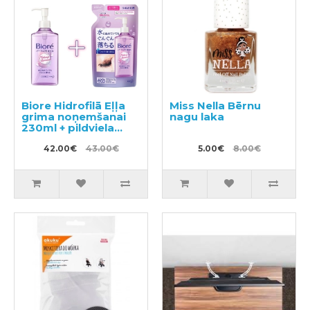
Biore Hidrofilā Eļļa
Miss Nella Bērnu
grima noņemšanai
nagu laka
230ml + pildviela
210ml
42.00€
43.00€
5.00€
8.00€