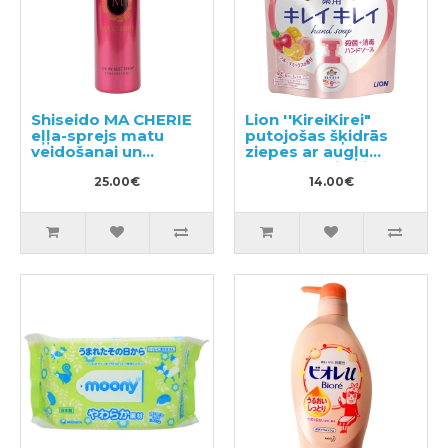
Shiseido MA CHERIE
Lion ''KireiKirei"
eļļa-sprejs matu
putojošas šķidrās
veidošanai un
ziepes ar augļu
spīdumam 80g
aromātu, pildviela
25.00€
450ml
14.00€