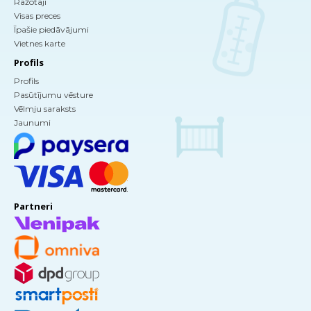
Ražotāji
Visas preces
Īpašie piedāvājumi
Vietnes karte
Profils
Profils
Pasūtījumu vēsture
Vēlmju saraksts
Jaunumi
Partneri