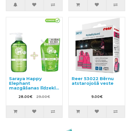
Saraya Happy
Reer 53022 Bērnu
Elephant
atstarojošā veste
mazgāšanas līdzeklis
traukiem, dārzeņiem
un augļiem 300ml +
28.00€
29.00€
9.00€
pildviela 500ml