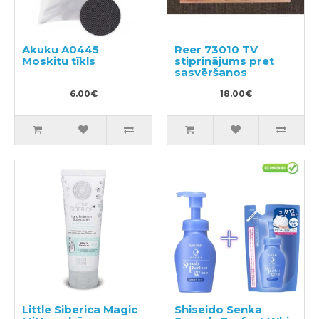
Akuku A0445
Reer 73010 TV
Moskitu tīkls
stiprinājums pret
sasvēršanos
6.00€
18.00€
Little Siberica Magic
Shiseido Senka