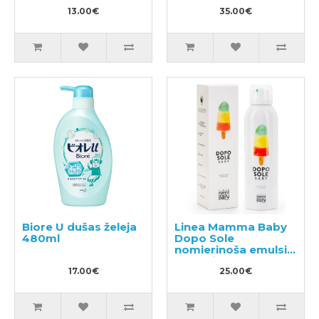
sēdeklī
13.00€
35.00€
Biore U dušas želeja
Linea Mamma Baby
480ml
Dopo Sole
nomierinoša emulsija
ar papildus
17.00€
aizsardzību pret
25.00€
odiem 150ml