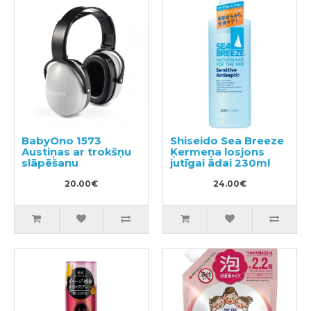
BabyOno 1573
Shiseido Sea Breeze
Austiņas ar trokšņu
Ķermeņa losjons
slāpēšanu
jutīgai ādai 230ml
20.00€
24.00€