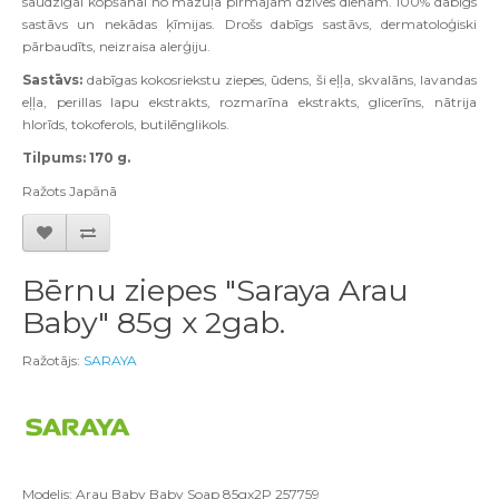
saudzīgai kopšanai no mazuļa pirmajām dzīves dienām. 100% dabīgs
sastāvs un nekādas ķīmijas. Drošs dabīgs sastāvs, dermatoloģiski
pārbaudīts, neizraisa alerģiju.
Sastāvs:
dabīgas kokosriekstu ziepes, ūdens, ši eļļa, skvalāns, lavandas
eļļa, perillas lapu ekstrakts, rozmarīna ekstrakts, glicerīns, nātrija
hlorīds, tokoferols, butilēnglikols.
Tilpums: 170 g.
Ra
ž
ots Jap
ā
n
ā
Bērnu ziepes "Saraya Arau
Baby" 85g x 2gab.
Ražotājs:
SARAYA
Modelis: Arau Baby Baby Soap 85gx2P 257759