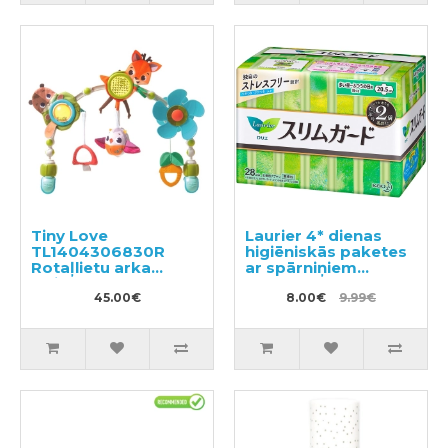
Tiny Love
Laurier 4* dienas
TL1404306830R
higiēniskās paketes
Rotaļlietu arka
ar spārniņiem
ratiem un
20,5cm 28gab
autokrēsliem
45.00€
8.00€
9.99€