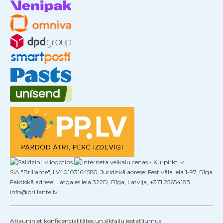
SIA "Brillante", LV40103164585, Juridiskā adrese: Festivāla iela 1-97, Rīga
Faktiskā adrese: Latgales iela 322D, Rīga, Latvija, +371 25654183,
info@brillante.lv
Atjauniniet konfidencialitātes un sīkfailu iestatījumus