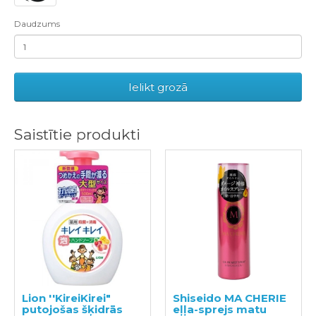
Daudzums
Ielikt grozā
Saistītie produkti
Lion ''KireiKirei"
Shiseido MA CHERIE
putojošas šķidrās
eļļa-sprejs matu