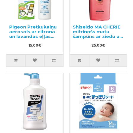
Pigeon Pretkukaiņu
Shiseido MA CHERIE
aerosols ar citrona
mitrinošs matu
un lavandas eļļas
šampūns ar ziedu un
ekstraktu 50ml
augļu aromātu
15.00€
450ml
25.00€