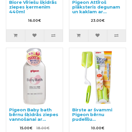
Biore Vīriešu šķidrās
Pigeon Attīroš
ziepes ķermenim
plāksteris degunam
440ml
un kaklam ar
eikalipta eļļu no 6+
16.00€
mēnešiem 14gab
23.00€
Pigeon Baby bath
Birste ar švammi
bērnu šķidrās ziepes
Pigeon bērnu
vannošanai ar
pudelīšu
mitrinošo efektu un
mazgāšanai, 1gb.
apelsīnu aromātu
15.00€
18.00€
10.00€