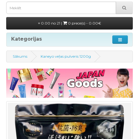
0.00 no 21 |
0 prece(s) - 0.00€
Kategorijas
Sākums
Kaneyo veļas pulveris 1200g