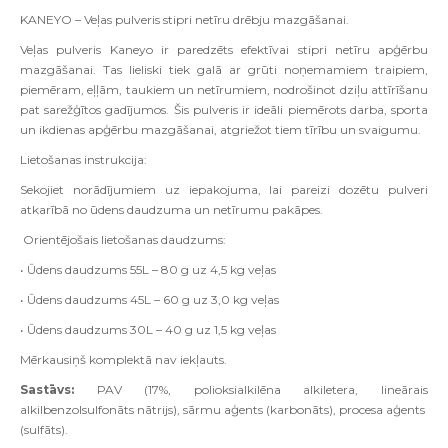
KANEYO – Veļas pulveris stipri netīru drēbju mazgāšanai.
Veļas pulveris Kaneyo ir paredzēts efektīvai stipri netīru apģērbu
mazgāšanai. Tas lieliski tiek galā ar grūti noņemamiem traipiem,
piemēram, eļļām, taukiem un netīrumiem, nodrošinot dziļu attīrīšanu
pat sarežģītos gadījumos. Šis pulveris ir ideāli piemērots darba, sporta
un ikdienas apģērbu mazgāšanai, atgriežot tiem tīrību un svaigumu.
Lietošanas instrukcija:
Sekojiet norādījumiem uz iepakojuma, lai pareizi dozētu pulveri
atkarībā no ūdens daudzuma un netīrumu pakāpes.
Orientējošais lietošanas daudzums:
• Ūdens daudzums 55L – 80 g uz 4,5 kg veļas
• Ūdens daudzums 45L – 60 g uz 3,0 kg veļas
• Ūdens daudzums 30L – 40 g uz 1,5 kg veļas
Mērkausiņš komplektā nav iekļauts.
Sastāvs:
PAV (17%, polioksialkilēna alkiletera, lineārais
alkilbenzolsulfonāts nātrijs), sārmu aģents (karbonāts), procesa aģents
(sulfāts).