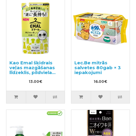
Kao Emal šķidrais
Lec.Be mitrās
veļas mazgāšanas
salvetes 80gab × 3
līdzeklis, pildviela
iepakojumi
360ml
13.00€
16.00€