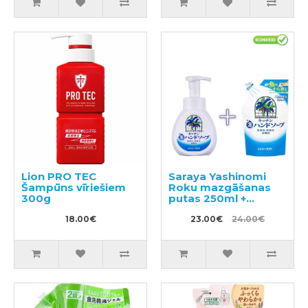
Lion PRO TEC
Saraya Yashinomi
Šampūns vīriešiem
Roku mazgāšanas
300g
putas 250ml +
pildviela 220ml
18.00€
23.00€
24.00€