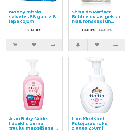
Moony mitrās
Shiseido Perfect
salvetes 58 gab. × 8
Bubble dušas gels ar
iepakojumi
hialuronskābi un
ilgstošu
28.00€
dezodorējošu
10.00€
14.00€
efektu, pildviela
350ml
Arau Baby šķidrs
Lion KireiKirei
līdzeklis bērnu
Putojošās roku
trauku mazgāšanai
ziepes 250ml