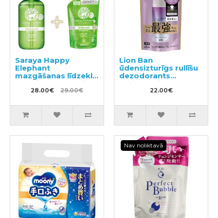
Saraya Happy
Lion Ban
Elephant
ūdensizturīgs rullīšu
mazgāšanas līdzeklis
dezodorants
traukiem, dārzeņiem
antiperspirants bez
un augļiem 300ml +
28.00€
29.00€
smaržas 40ml
22.00€
pildviela 500ml
Nav noliktavā