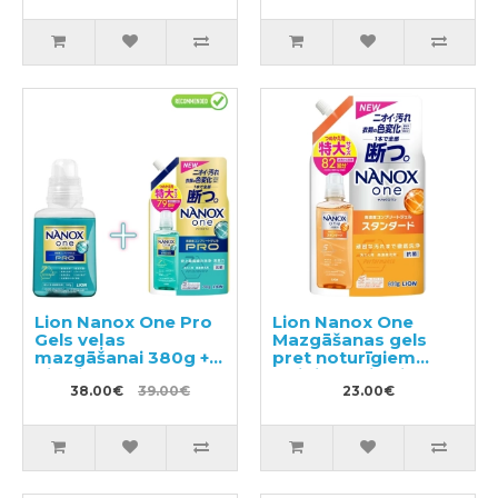
250ml
Lion Nanox One Pro
Lion Nanox One
Gels veļas
Mazgāšanas gels
mazgāšanai 380g +
pret noturīgiem
pildviela 790g
traipiem, pildviela
38.00€
39.00€
820g
23.00€