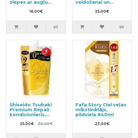
ziepes ar augļu
veidošanai un
aromātu 500 ml
spīdumam 80g
16.00€
25.00€
Shiseido Tsubaki
Fafa Story Ciel veļas
Premium Repair
mīkstinātājs,
kondicionieris,
pildviela 840ml
pildviela 660ml
25.00€
30.00€
23.00€