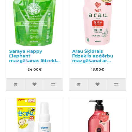
Saraya Happy
Arau Šķidrais
Elephant
līdzeklis apģērbu
mazgāšanas līdzeklis
mazgāšanai ar
trauku mazgājamai
sastāvam pievienoto
mašīnai, pildviela
24.00€
lavandas un
13.00€
800ml
piparmētras
ekstraktu, pildviela
1000ml