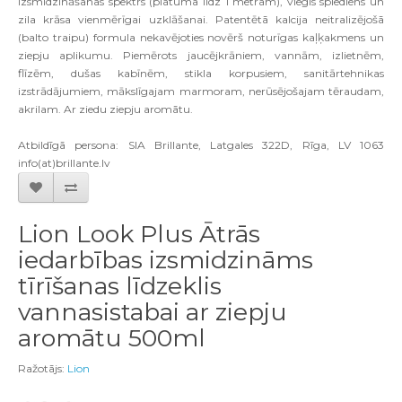
izsmidzin
āš
anas spektrs
(
platum
ā
l
ī
dz
1
metram
),
viegls spiediens un
zila kr
ā
sa vienm
ē
r
ī
gai uzkl
āš
anai
.
Patent
ē
t
ā
kalcija neitraliz
ē
jo
šā
(
balto traipu
)
formula nekav
ē
joties nov
ē
r
š
notur
ī
gas ka
ļķ
akmens un
ziepju aplikumu
.
Piem
ē
rots jauc
ē
jkr
ā
niem
,
vann
ā
m
,
izlietn
ē
m
,
fl
ī
z
ē
m
,
du
š
as kab
ī
n
ē
m
,
stikla korpusiem
,
sanit
ā
rtehnikas
izstr
ā
d
ā
jumiem
,
m
ā
ksl
ī
gajam marmoram
,
ner
ū
s
ē
jo
š
ajam t
ē
raudam
,
akrilam
.
Ar ziedu ziepju aromātu.
Atbildīgā persona: SIA Brillante, Latgales 322D, Rīga, LV 1063
info(at)brillante.lv
Lion Look Plus Ātrās
iedarbības izsmidzināms
tīrīšanas līdzeklis
vannasistabai ar ziepju
aromātu 500ml
Ražotājs:
Lion