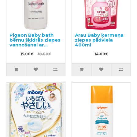
Pigeon Baby bath
Arau Baby ķermeņa
bērnu šķidrās ziepes
ziepes pildviela
vannošanai ar
400ml
mitrinošo efektu un
apelsīnu aromātu
15.00€
18.00€
14.00€
250ml