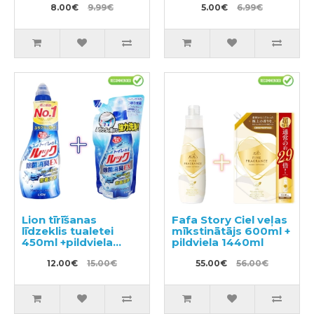
8.00€
9.99€
5.00€
6.99€
Lion tīrīšanas
Fafa Story Ciel veļas
līdzeklis tualetei
mīkstinātājs 600ml +
450ml +pildviela
pildviela 1440ml
350ml
12.00€
15.00€
55.00€
56.00€