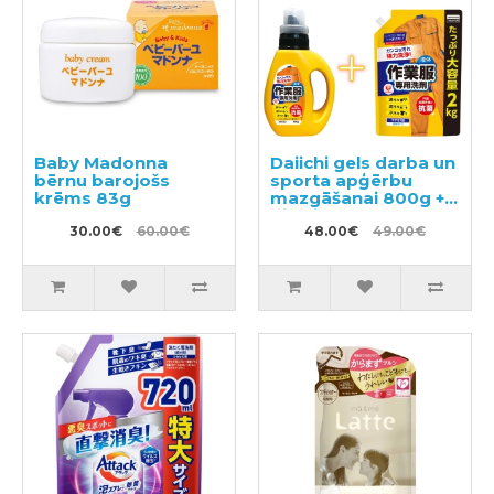
Baby Madonna
Daiichi gels darba un
bērnu barojošs
sporta apģērbu
krēms 83g
mazgāšanai 800g +
pildviela 2kg
30.00€
60.00€
48.00€
49.00€