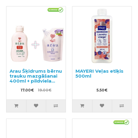
Arau Šķidrums bērnu
MAYERI Veļas etiķis
trauku mazgāšanai
500ml
400ml + pildviela
380ml
17.00€
19.00€
5.50€