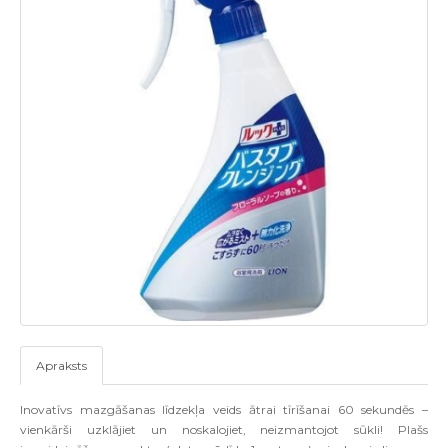
Apraksts
Inovat
ī
vs mazg
āš
anas l
ī
dzek
ļ
a veids
ā
trai t
ī
r
īš
anai
60
sekund
ē
s
–
vienk
ā
r
š
i uzkl
ā
jiet un noskalojiet
,
neizmantojot s
ū
kli
!
Pla
š
s