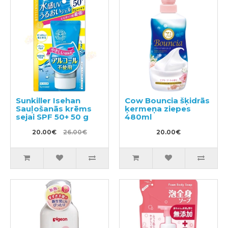
Sunkiller Isehan
Cow Bouncia šķidrās
Sauļošanās krēms
ķermeņa ziepes
sejai SPF 50+ 50 g
480ml
20.00€
26.00€
20.00€