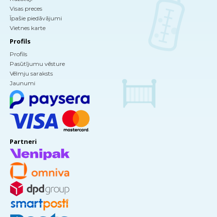
Visas preces
Īpašie piedāvājumi
Vietnes karte
Profils
Profils
Pasūtījumu vēsture
Vēlmju saraksts
Jaunumi
Partneri