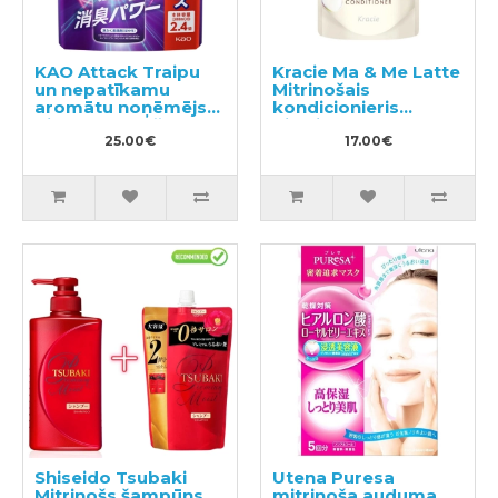
KAO Attack Traipu
Kracie Ma & Me Latte
un nepatīkamu
Mitrinošais
aromātu noņēmējs
kondicionieris
pirms mazgāšanas
pildviela 360g
pildviela 720ml
25.00€
17.00€
Shiseido Tsubaki
Utena Puresa
Mitrinošs šampūns
mitrinoša auduma