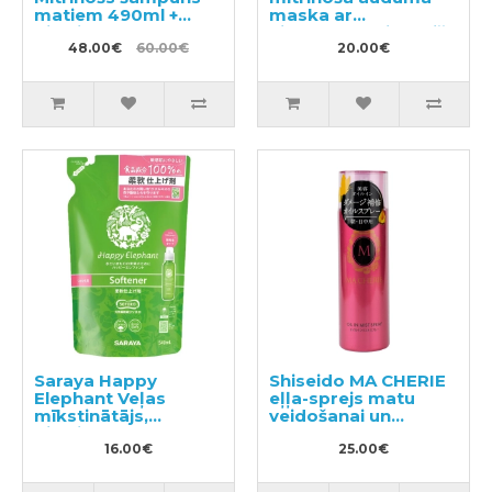
matiem 490ml +
maska ar
pildviela 660ml
hialuronskābi un bišu
48.00€
60.00€
māšu peru pieniņu
20.00€
5gab
Saraya Happy
Shiseido MA CHERIE
Elephant Veļas
eļļa-sprejs matu
mīkstinātājs,
veidošanai un
pildviela 540ml
spīdumam 80g
16.00€
25.00€