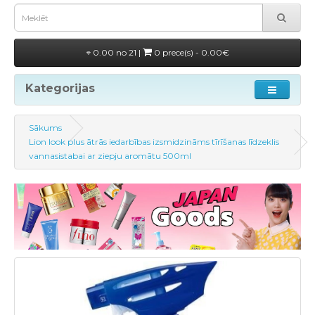
0.00 no 21 |
0 prece(s) - 0.00€
Kategorijas
Sākums
Lion look plus ātrās iedarbības izsmidzināms tīrīšanas līdzeklis
vannasistabai ar ziepju aromātu 500ml