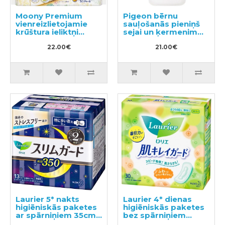
Moony Premium
Pigeon bērnu
vienreizlietojamie
sauļošanās pieniņš
krūštura ieliktņi
sejai un ķermenim
108gab
UV SPF35 30g
22.00€
21.00€
Laurier 5* nakts
Laurier 4* dienas
higiēniskās paketes
higiēniskās paketes
ar spārniņiem 35cm
bez spārniņiem
13gab
20,5cm 30gab