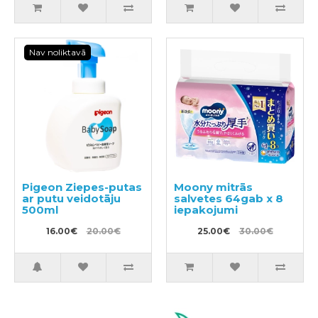
Nav noliktavā
Pigeon Ziepes-putas
Moony mitrās
ar putu veidotāju
salvetes 64gab x 8
500ml
iepakojumi
16.00€
20.00€
25.00€
30.00€