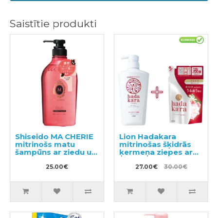
Saistītie produkti
Shiseido MA CHERIE
Lion Hadakara
mitrinošs matu
mitrinošas šķidrās
šampūns ar ziedu un
ķermeņa ziepes ar
augļu aromātu
ziedu aromātu
450ml
25.00€
500ml + pildviela
27.00€
30.00€
360ml