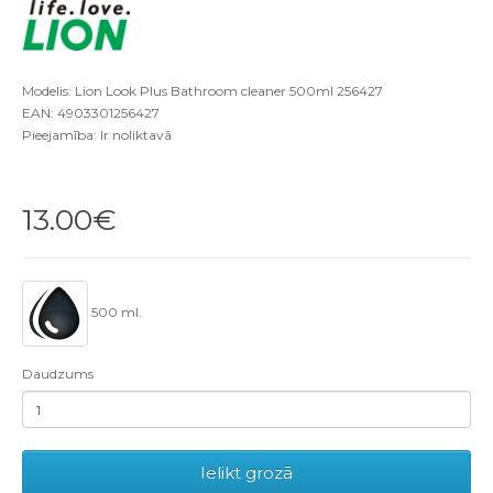
Modelis: Lion Look Plus Bathroom cleaner 500ml 256427
EAN: 4903301256427
Pieejamība: Ir noliktavā
13.00€
500 ml.
Daudzums
Ielikt grozā