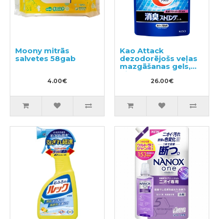
Moony mitrās
Kao Attack
salvetes 58gab
dezodorējošs veļas
mazgāšanas gels,
pildviela 1150g
4.00€
26.00€