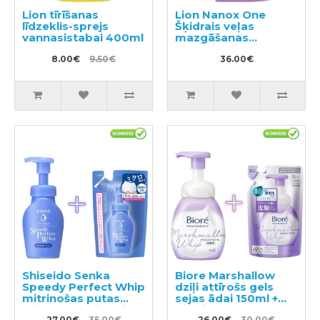
Lion tīrīšanas
Lion Nanox One
līdzeklis-sprejs
Šķidrais veļas
vannasistabai 400ml
mazgāšanas
līdzeklis, pildviela
8.00€
9.50€
1530g
36.00€
Shiseido Senka
Biore Marshallow
Speedy Perfect Whip
dziļi attīrošs gels
mitrinošas putas
sejas ādai 150ml +
sejas mazgāšanai ar
pildviela 130ml
27.00€
35.00€
26.00€
30.00€