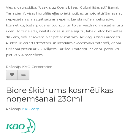
Viegls, caurspīdīgs līdzeklis uz ūdens bāzes rūpīgai ādas attīrīšanai.
Tam piemīt visas hidrofilās eļļas priekšrocības, un pēc attīrīšanas nav
nepieciešams mazgāt seju ar ziepēm. Lieliski noņem dekoratīvo
kosmētiku, tostarp ūdensnoturīgu, un to var viegli nomazgāt ar tīru
ūdeni. Mitrina ādu, neatstājot sausuma sajūtu, labāk lietot bez vates
diskiem, tieši ar rokām, var pat ar mitrām. Ar vieglu ziedu aromātu.
Pudelei ir ļoti ērts dozators un līdzeklim ekonomisks patēriņš, vienai
tīrīšanai pietiek ar 2 klikšķiem - ar šādu patēriņu ar vienu produktu
pietiks 3-4 mēnešiem.
Ražotājs: KAO Corporation
Biore šķidrums kosmētikas
noņemšanai 230ml
Ražotājs:
KAO corp.