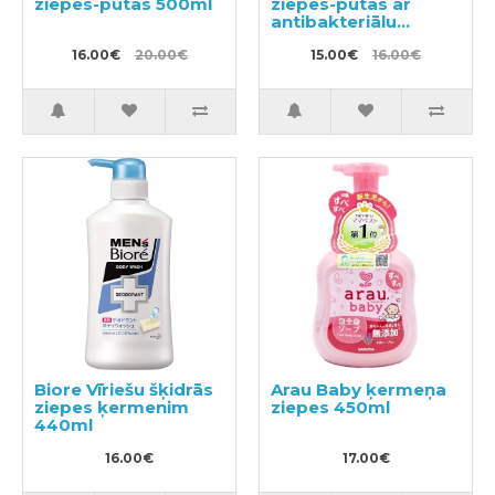
ziepes-putas 500ml
ziepes-putas ar
antibakteriālu
efektu, ar vieglu
16.00€
20.00€
citrusu aromātu,
15.00€
16.00€
pildviela 450ml
Biore Vīriešu šķidrās
Arau Baby ķermeņa
ziepes ķermenim
ziepes 450ml
440ml
16.00€
17.00€