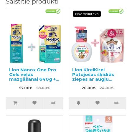
Saistītie produkti
Nav noliktavā
Lion Nanox One Pro
Lion KireiKirei
Gels veļas
Putojošas šķidrās
mazgāšanai 640g +
ziepes ar augļu
pildviela 1400g
aromātu 250ml +
57.00€
58.00€
pildviela 450ml
20.00€
24.00€