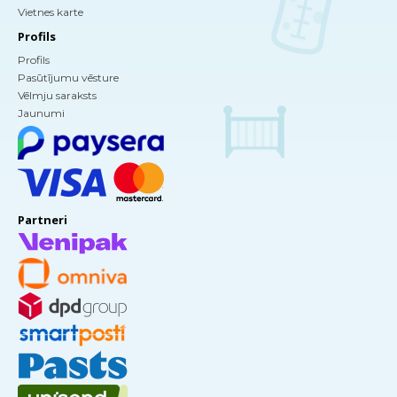
Vietnes karte
Profils
Profils
Pasūtījumu vēsture
Vēlmju saraksts
Jaunumi
Partneri