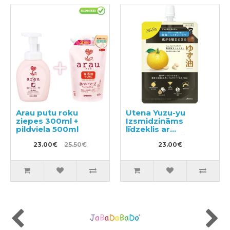
Arau putu roku
Utena Yuzu-yu
ziepes 300ml +
Izsmidzināms
pildviela 500ml
līdzeklis ar
citrusaugļu eļļām
23.00€
25.50€
matu mitrināšanai un
23.00€
barošanai, pildviela
160ml