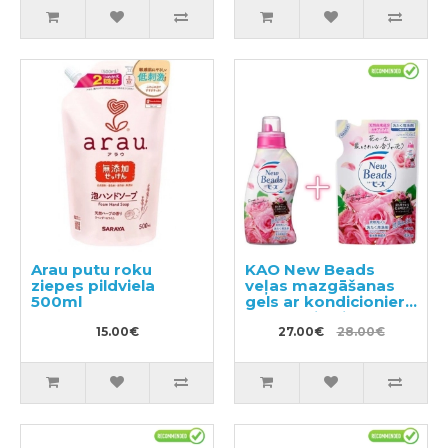
Arau putu roku
KAO New Beads
ziepes pildviela
veļas mazgāšanas
500ml
gels ar kondicionieri
740g + pildviela 650g
15.00€
27.00€
28.00€