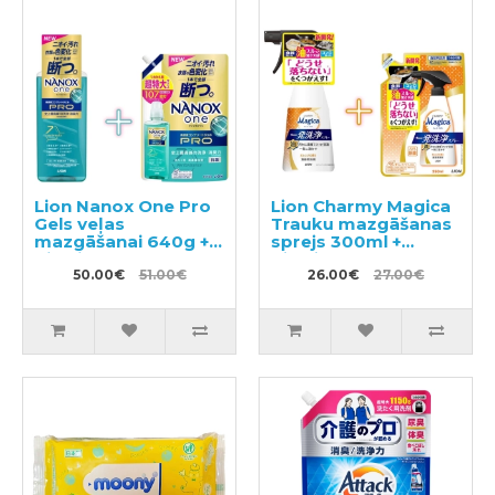
Lion Nanox One Pro
Lion Charmy Magica
Gels veļas
Trauku mazgāšanas
mazgāšanai 640g +
sprejs 300ml +
pildviela 1070g
pildviela 250ml
50.00€
51.00€
26.00€
27.00€