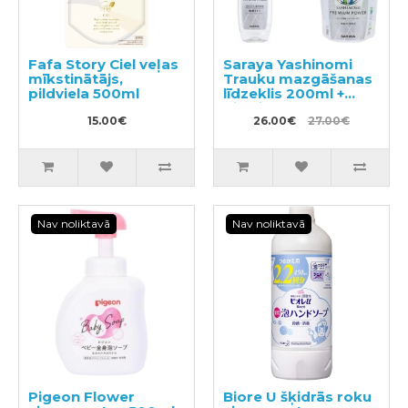
Fafa Story Ciel veļas
Saraya Yashinomi
mīkstinātājs,
Trauku mazgāšanas
pildviela 500ml
līdzeklis 200ml +
pildviela 540ml
15.00€
26.00€
27.00€
Nav noliktavā
Nav noliktavā
Pigeon Flower
Biore U šķidrās roku