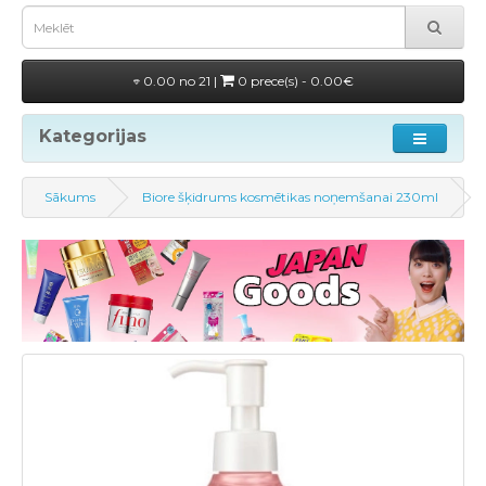
0.00 no 21 |
0 prece(s) - 0.00€
Kategorijas
Sākums
Biore šķidrums kosmētikas noņemšanai 230ml