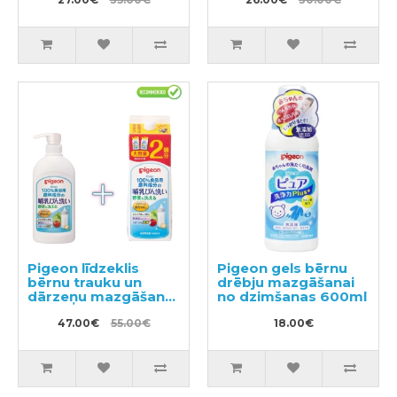
hialuronskābi 150ml
+ pildviela 130ml
Pigeon līdzeklis
Pigeon gels bērnu
bērnu trauku un
drēbju mazgāšanai
dārzeņu mazgāšanai
no dzimšanas 600ml
ar dozatoru 800ml +
pildviela 1.4l
47.00€
55.00€
18.00€