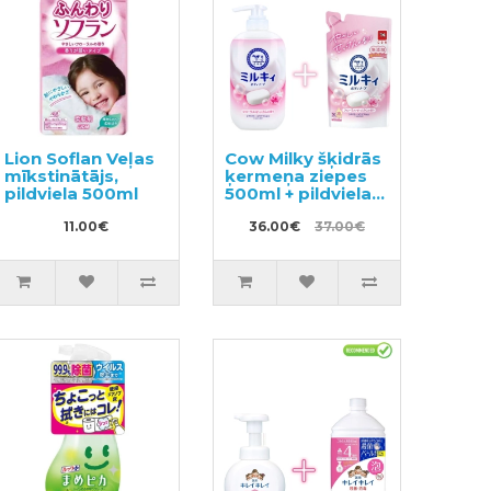
Lion Soflan Veļas
Cow Milky šķidrās
mīkstinātājs,
ķermeņa ziepes
pildviela 500ml
500ml + pildviela
360ml
11.00€
36.00€
37.00€