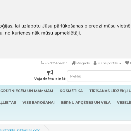
ģijas, lai uzlabotu Jūsu pārlūkošanas pieredzi mūsu vietnē
u, no kurienes nāk mūsu apmeklētāji.
+37125654183
Piegāde
Mans profils
Vajadzētu zināt
GRŪTNIECĒM UN MAMMĀM
KOSMĒTIKA
TĪRĪŠANAS LĪDZEKĻI 
ĻLIETAS
VISS BAROŠANAI
BĒRNU APĢĒRBS UN VEĻA
VESELĪ
līdzeklis, pildviela 850g