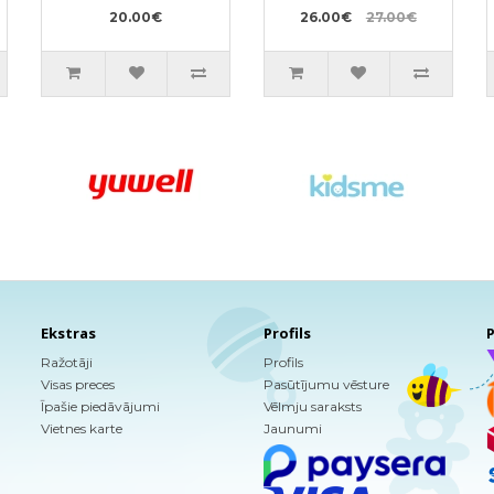
sprejs 300ml +
20.00€
pildviela 250ml
26.00€
27.00€
Ekstras
Profils
P
Ražotāji
Profils
Visas preces
Pasūtījumu vēsture
Īpašie piedāvājumi
Vēlmju saraksts
Vietnes karte
Jaunumi