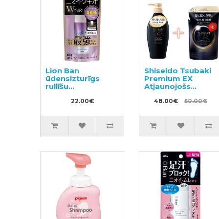
Lion Ban
Shiseido Tsubaki
ūdensizturīgs
Premium EX
rullīšu
Atjaunojošs
dezodorants
kondicionieris-
antiperspirants
22.00€
maska ​​bojātiem
48.00€
50.00€
bez smaržas 40ml
matiem 450ml +
pildviela 300ml