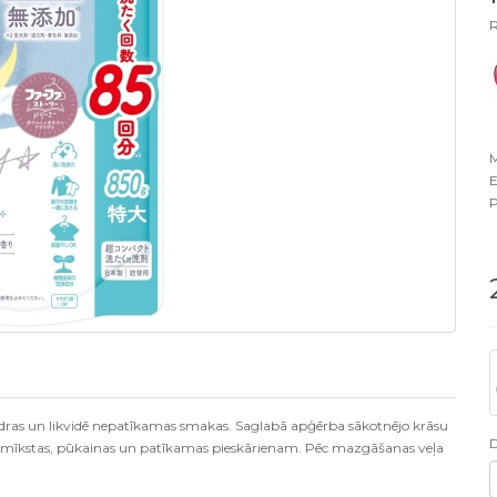
R
M
E
P
ķiedras un likvidē nepatīkamas smakas. Saglabā apģērba sākotnējo krāsu
as mīkstas, pūkainas un patīkamas pieskārienam. Pēc mazgāšanas veļa