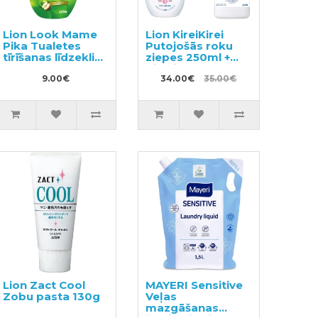
Lion Look Mame
Lion KireiKirei
Pika Tualetes
Putojošās roku
tīrīšanas līdzeklis
ziepes 250ml +
210ml
pildviela 800ml
9.00€
34.00€
35.00€
Lion Zact Cool
MAYERI Sensitive
Zobu pasta 130g
Veļas
mazgāšanas