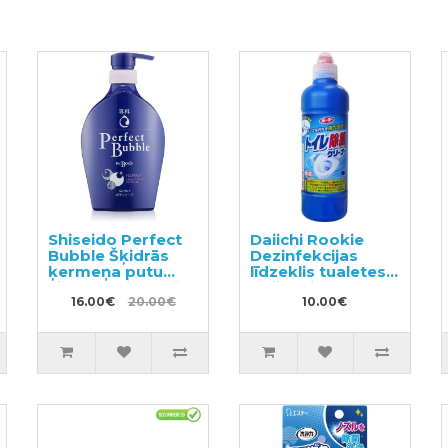
Shiseido Perfect
Daiichi Rookie
Bubble Šķidrās
Dezinfekcijas
ķermeņa putu
līdzeklis tualetes
ziepes ar ilgstošu
tīrīšanai 500ml
dezodorējošu
16.00€
20.00€
10.00€
efektu 500ml