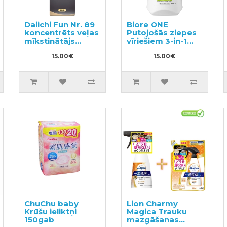
Daiichi Fun Nr. 89
Biore ONE
koncentrēts veļas
Putojošās ziepes
mīkstinātājs
vīriešiem 3-in-1
600ml
250ml
15.00€
15.00€
ChuChu baby
Lion Charmy
Krūšu ieliktņi
Magica Trauku
150gab
mazgāšanas