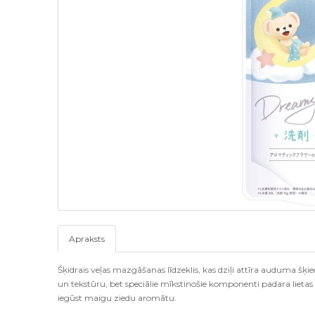
Apraksts
Šķidrais veļas mazgāšanas līdzeklis, kas dziļi attīra auduma š
un tekstūru, bet speciālie mīkstinošie komponenti padara liet
iegūst maigu ziedu aromātu.