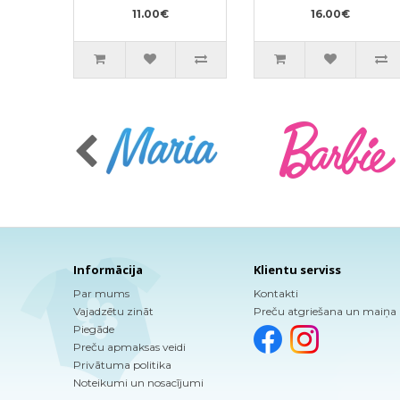
pildviela 480ml
150ml
11.00€
16.00€
Informācija
Klientu serviss
Par mums
Kontakti
Vajadzētu zināt
Preču atgriešana un maiņa
Piegāde
Preču apmaksas veidi
Privātuma politika
Noteikumi un nosacījumi