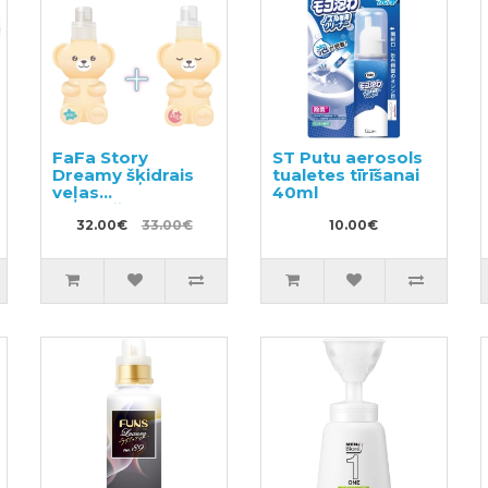
FaFa Story
ST Putu aerosols
Dreamy šķidrais
tualetes tīrīšanai
veļas
40ml
mazgāšanas
līdzeklis 400g +
32.00€
33.00€
10.00€
veļas mīkstinātājs
450g