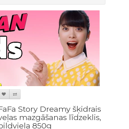
FaFa Story Dreamy šķidrais
veļas mazgāšanas līdzeklis,
pildviela 850g