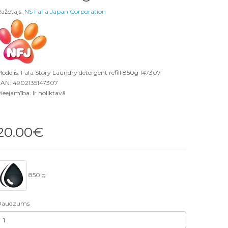
ažotājs:
NS FaFa Japan Corporation
odelis: Fafa Story Laundry detergent refill 850g 147307
AN: 4902135147307
ieejamība: Ir noliktavā
20.00€
850 g
Daudzums