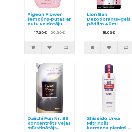
Pigeon Flower
Lion Ban
šampūns-putas ar
Dezodorants–gels
putu veidotāju
pēdām 40ml
350ml
17.00€
20.00€
15.00€
Daiichi Fun Nr. 89
Shiseido Urea
koncentrēts veļas
Mitrinošs
mīkstinātājs
ķermeņa pieniņš