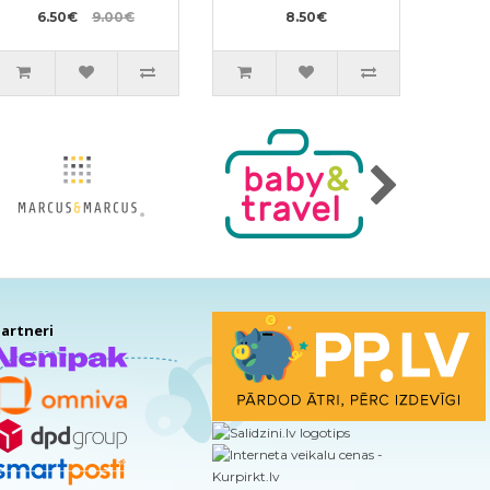
želeja pildviela 1.5l
6.50€
9.00€
8.50€
artneri