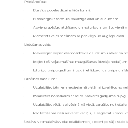
Priekšrocības:
• Burvīgs pudeles dizains lāča formā.
• Hipoalerģiska formula, saudzīga ādai un audumam.
• Apvieno spēcīgu attīrīšanu un noturīgu aromātu vienā m
• Piemērots veļas mašīnām ar priekšējo un augšējo ielādi.
Lietošanas veids:
• Pievienojiet nepieciešamo līdzekļa daudzumu atkarībā no
• Ielejiet tieši veļas mašīnas mazgāšanas līdzekļa nodalījum
• Izturīgu traipu gadījumā uzklājiet līdzekli uz traipa un īslai
Drošības pasākumi:
• Uzglabājiet bērniem nepieejamā vietā, lai izvairītos no nej
• Izvairieties no saskares ar acīm. Saskares gadījumā rūpīgi iz
• Uzglabājiet vēsā, labi vēdināmā vietā, sargājot no tiešajiem
• Pēc lietošanas cieši aizveriet vāciņu, lai saglabātu produkta
Sastāvs: virsmaktīvās vielas (dialkilamonija estertipa sāļi), stabili