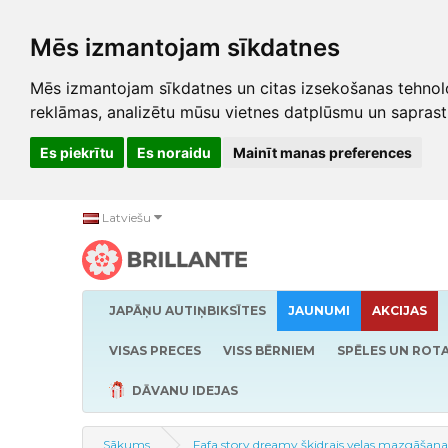
Mēs izmantojam sīkdatnes
Mēs izmantojam sīkdatnes un citas izsekošanas tehnolo
reklāmas, analizētu mūsu vietnes datplūsmu un saprast
Es piekrītu
Es noraidu
Mainīt manas preferences
Latviešu
JAPĀŅU AUTIŅBIKSĪTES
JAUNUMI
AKCIJAS
VISAS PRECES
VISS BĒRNIEM
SPĒLES UN ROTA
DĀVANU IDEJAS
Sākums
Fafa story dreamy šķidrais veļas mazgāšanas 