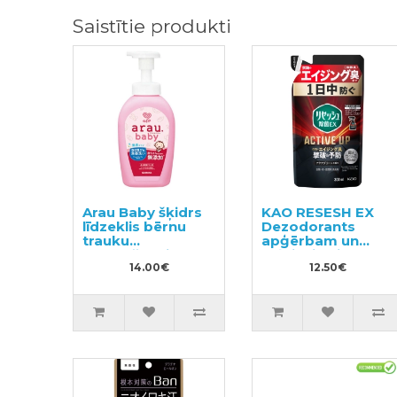
Saistītie produkti
Arau Baby šķidrs
KAO RESESH EX
līdzeklis bērnu
Dezodorants
trauku
apģērbam un
mazgāšanai
veļai, pildviela
500ml
14.00€
300ml
12.50€