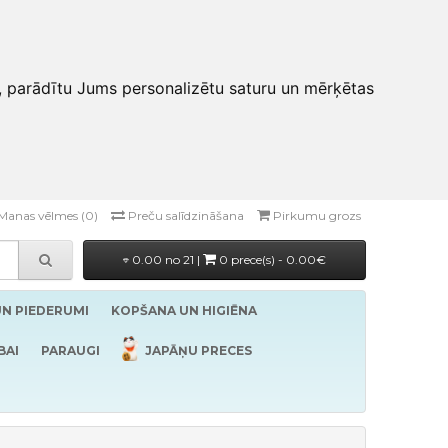
, parādītu Jums personalizētu saturu un mērķētas
Manas vēlmes (0)
Preču salīdzināšana
Pirkumu grozs
0.00 no 21 |
0 prece(s) - 0.00€
UN PIEDERUMI
KOPŠANA UN HIGIĒNA
BAI
PARAUGI
JAPĀŅU PRECES