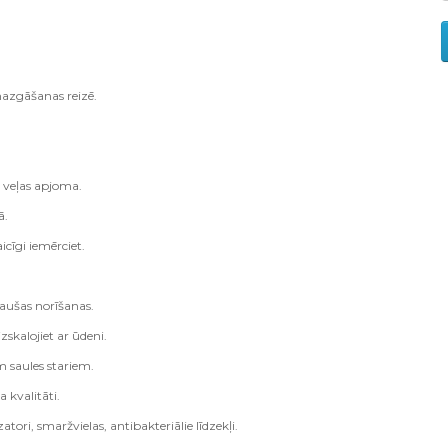
azgāšanas reizē.
 veļas apjoma.
ā.
cīgi iemērciet.
aušas norīšanas.
skalojiet ar ūdeni.
 saules stariem.
 kvalitāti.
zatori, smaržvielas, antibakteriālie līdzekļi.