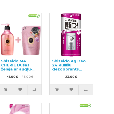
Shiseido MA
Shiseido Ag Deo
CHERIE Dušas
24 Rullīšu
želeja ar augļu-
dezodorants
ziedu aromātu
40ml
450ml + pildviela
41.00€
45.00€
23.00€
350ml