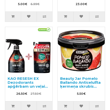
10gab
SPF 50+ 40ml
5.00€
6.99€
23.00€
KAO RESESH EX
Beauty Jar Pomelo
Dezodorants
Bailando Anticelulīta
apģērbam un veļai
ķermeņa skrubis
350ml + pildviela
360g
300ml
26.50€
27.50€
5.50€