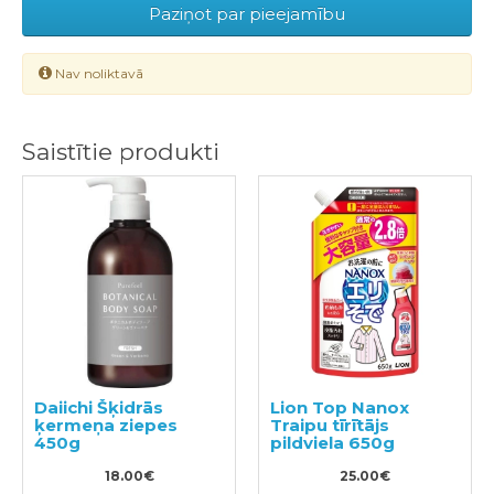
Paziņot par pieejamību
Nav noliktavā
Saistītie produkti
Daiichi Šķidrās
Lion Top Nanox
ķermeņa ziepes
Traipu tīrītājs
450g
pildviela 650g
18.00€
25.00€