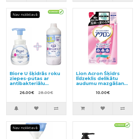
Nav noliktavā
Biore U šķidrās roku
Lion Acron Šķidrs
ziepes-putas ar
līdzeklis delikātu
antibakteriālu
audumu mazgāšanai
efektu, ar vieglu
ar ziedu aromātu,
citrusu aromātu
26.00€
28.00€
pildviela 400ml
10.00€
240ml + pildviela
450ml
Nav noliktavā