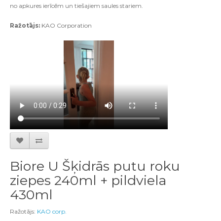
no apkures ierīcēm un tiešajiem saules stariem.
Ražotājs:
KAO Corporation
Biore U Šķidrās putu roku
ziepes 240ml + pildviela
430ml
Ražotājs:
KAO corp.