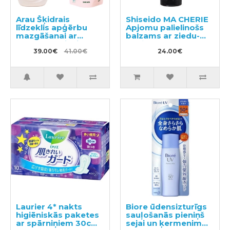
Arau Šķidrais
Shiseido MA CHERIE
līdzeklis apģērbu
Apjomu palielinošs
mazgāšanai ar
balzams ar ziedu-
sastāvam pievienoto
augļu aromātu 180g
lavandas un
39.00€
41.00€
24.00€
piparmētras
ekstraktu 1200ml +
pildviela 2000ml
Laurier 4* nakts
Biore ūdensizturīgs
higiēniskās paketes
sauļošanās pieniņš
ar spārniņiem 30cm
sejai un ķermenim