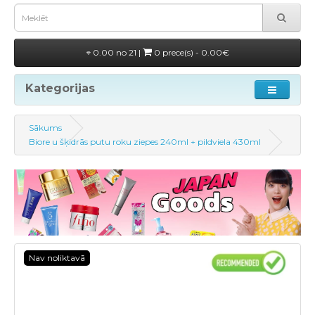
0.00 no 21 |
0 prece(s) - 0.00€
Kategorijas
Sākums
Biore u šķidrās putu roku ziepes 240ml + pildviela 430ml
Nav noliktavā