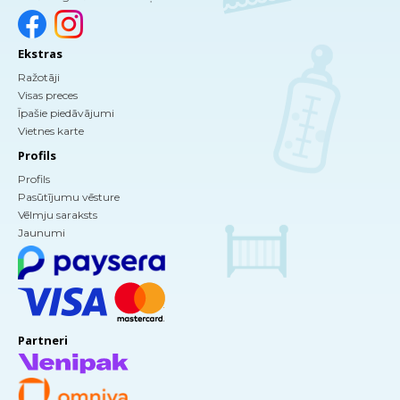
Ekstras
Ražotāji
Visas preces
Īpašie piedāvājumi
Vietnes karte
Profils
Profils
Pasūtījumu vēsture
Vēlmju saraksts
Jaunumi
Partneri