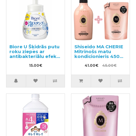
Biore U Šķidrās putu
Shiseido MA CHERIE
roku ziepes ar
Mitrinošs matu
antibakteriālu efektu
kondicionieris 450ml
ar vieglu citrusaugļu
+ pildviela 380ml
aromātu 240ml
15.00€
41.00€
45.00€