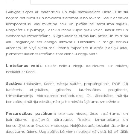
Gaisīgas ziepes ar baktericīdu un zāļu sastāvdaļām Biore U lieliski
noņem netīrumus un nevēlamus aromātus no rokām. Satur dabiskos
komponentus, kas mīkstina ādu un piešķir tai samtuma sajūtu.
Nospiežot uz pumpja, līdzeklis iznāk kuplo putu veidā, kas ir ērti un
ekonomiski izmantošanā. Sīkgraudainas putas labi attīra un mitrina
ādu, saglabājot tās dabīgo līdzsvaru. Līdzeklim ir maigs citrusu
aromāts un vājš skābuma līmenis, tāpēc tas ir drošs zīdaiņu ādai,
piemērots ikdienas lietošanai tradicionālu ziepju vietā.
Lietošanas veids
: uzklāt nelielu ziepju daudzumu uz rokām,
noskalot ar ūdeni.
Sastāvs:
triklozāns, ūdens, nātrija sulfāts, propilēnglikols, POE (21)
lurilēteris, etiķskābes, glicerīns, laurīnskābes poliglicerils,
trimetilamonijs, hidrokspropilmetilceluloze, DL ābolskābe, nātrija
benzoāts, dinātrija edetāts, nātrija hidroksīda šķīdums, smaržviela.
Piesardzības pasākumi:
izteiktas niezes, ādas apsārtumu un
kairinājumu gadījumā pārtrauciet līdzekļa izmantošanu un
konsultējieties ar ārstu dermatologu. Nokļūstot acīs, izskalot tās ar lielu
daudzumu ūdens. Uzglabājiet bērniem nepieejamā vietā, kā arī tālāk