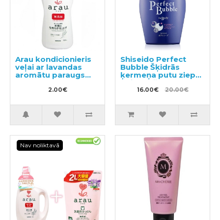
Arau kondicionieris
Shiseido Perfect
veļai ar lavandas
Bubble Šķidrās
aromātu paraugs
ķermeņa putu ziepes
50ml
ar ilgstošu
2.00€
dezodorējošu efektu
16.00€
20.00€
500ml
Nav noliktavā