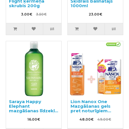
Flight ķermeņa
Šķidrais balinātājs
skrubis 200g
1000ml
3.00€
3.50€
23.00€
Saraya Happy
Lion Nanox One
Elephant
Mazgāšanas gels
mazgāšanas līdzeklis
pret noturīgiem
trauku mazgājamai
traipiem 640g +
mašīnai 420ml
16.00€
pildviela 1160g
48.00€
49.00€