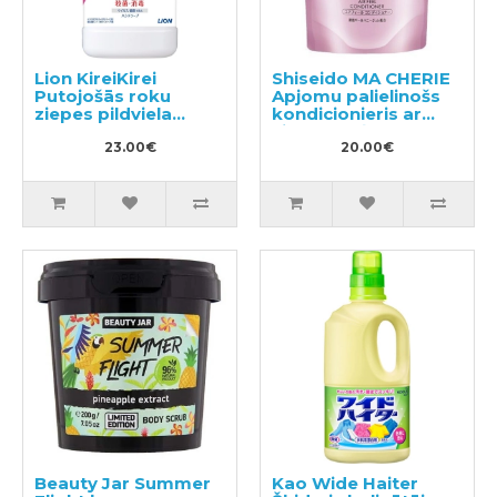
Lion KireiKirei
Shiseido MA CHERIE
Putojošās roku
Apjomu palielinošs
ziepes pildviela
kondicionieris ar
800ml
ziedu-augļu
23.00€
aromātu, pildviela
20.00€
380ml
Beauty Jar Summer
Kao Wide Haiter