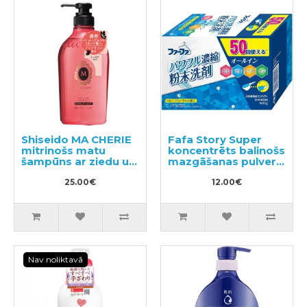
Shiseido MA CHERIE
Fafa Story Super
mitrinošs matu
koncentrēts balinošs
šampūns ar ziedu un
mazgāšanas pulveris
augļu aromātu
500g
450ml
25.00€
12.00€
Nav noliktavā