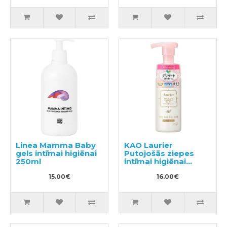
Linea Mamma Baby
KAO Laurier
gels intīmai higiēnai
Putojošās ziepes
250ml
intīmai higiēnai
150ml
15.00€
16.00€