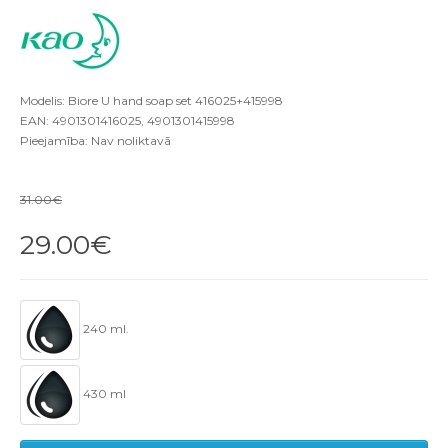
Modelis: Biore U hand soap set 416025+415998
EAN: 4901301416025, 4901301415998
Pieejamība: Nav noliktavā
31.00€
29.00€
240 ml.
430 ml