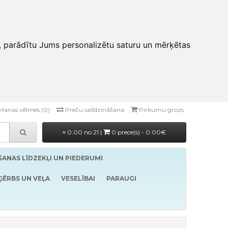
, parādītu Jums personalizētu saturu un mērķētas
Manas vēlmes (0)
Preču salīdzināšana
Pirkumu grozs
0.00 no 21 |
0 prece(s) - 0.00€
ĪŠANAS LĪDZEKĻI UN PIEDERUMI
ĢĒRBS UN VEĻA
VESELĪBAI
PARAUGI