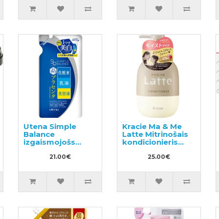
Utena Simple
Kracie Ma & Me
Balance
Latte Mitrinošais
izgaismojošs
kondicionieris
sejas losjons ar
490g
hialuronskābi,
21.00€
25.00€
pildviela 200ml