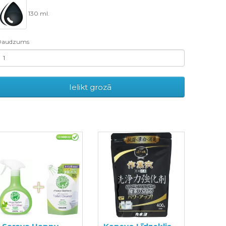
130 ml.
Daudzums
Ielikt grozā