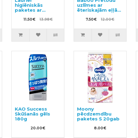
Laurier
Baboo Pretodu
higiēniskās
uzlīmes ar
paketes ar
ēteriskajām eļļām
spārniņiem
36gab
mēreniem
11.50€
13.98€
7.50€
12.00€
izdalījumiem
20,5cm 44(22x2)
gab
KAO Success
Moony
Skūšanās gēls
pēcdzemdību
180g
paketes S 20gab
20.00€
8.00€