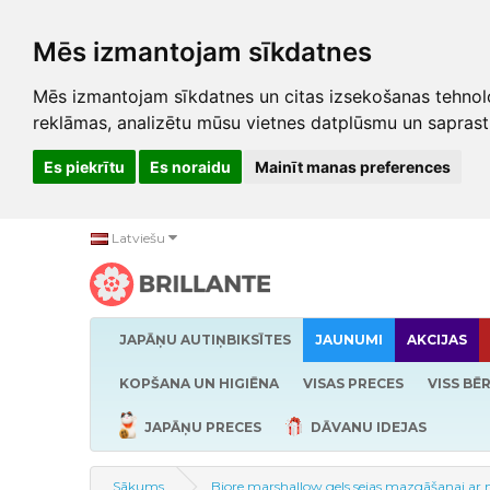
Mēs izmantojam sīkdatnes
Mēs izmantojam sīkdatnes un citas izsekošanas tehnolo
reklāmas, analizētu mūsu vietnes datplūsmu un saprast
Es piekrītu
Es noraidu
Mainīt manas preferences
Latviešu
JAPĀŅU AUTIŅBIKSĪTES
JAUNUMI
AKCIJAS
KOPŠANA UN HIGIĒNA
VISAS PRECES
VISS BĒ
JAPĀŅU PRECES
DĀVANU IDEJAS
Sākums
Biore marshallow gels sejas mazgāšanai ar m