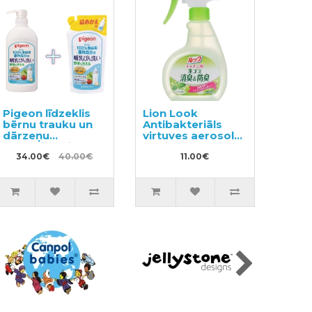
Pigeon līdzeklis
Lion Look
bērnu trauku un
Antibakteriāls
dārzeņu
virtuves aerosols
mazgāšanai ar
ar piparmētras
dozatoru 800ml +
34.00€
40.00€
aromātu 300ml
11.00€
pildviela 700ml