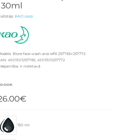
130ml
ažotājs:
KAO corp.
odelis: Biore face wash and refill 257765+257772
AN: 4901301257765, 4901301257772
ieejamība: Ir noliktavā
30.00€
26.00€
150 ml.