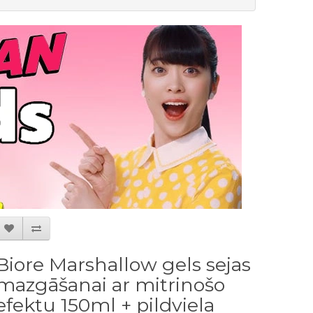
Biore Marshallow gels sejas
mazgāšanai ar mitrinošo
efektu 150ml + pildviela