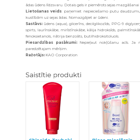
ādas ūdens līdzsvaru. Dotais gels ir piemērots sejas mazgāšanai 
Lietošanas veids
: paņemiet nepieciešamo putu daudzumu (
kustībām uz sejas ādas. Nomazgājiet ar ūdeni.
Sastāvs:
ūdens (aqua), glicerīns, decilglikozīds, PPG-9 diglyceryl 
spirts, laurīnskābe, mirīstīnskābe, kālija hidroksīds, palmitīnsk
fenoksietanols, nātrija benzoāts, butilhidroksitoluols.
Piesardzības pasākumi:
Nepieļaut nokļūšanu acīs. Ja no
paredzētajam mērķim.
Ražotājs:
KAO Corporation
Saistītie produkti