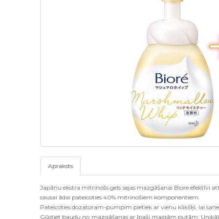
Apraksts
Japāņu ekstra mitrinošs gels sejas mazgāšanai Biore efektīvi a
sausai ādai pateicoties 40% mitrinošiem komponentiem.
Pateicoties dozatoram-pumpim pietiek ar vienu klikšķi, lai sa
Gūstiet baudu no mazgāšanas ar īpaši maigām putām. Unikāl