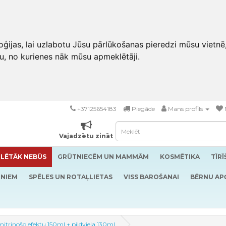
ģijas, lai uzlabotu Jūsu pārlūkošanas pieredzi mūsu vietnē
u, no kurienes nāk mūsu apmeklētāji.
+37125654183
Piegāde
Mans profils
Vajadzētu zināt
LĒTĀK NEBŪS
GRŪTNIECĒM UN MAMMĀM
KOSMĒTIKA
TĪR
RNIEM
SPĒLES UN ROTAĻLIETAS
VISS BAROŠANAI
BĒRNU AP
itrinošo efektu 150ml + pildviela 130ml