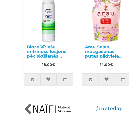
Biore Vīriešu
Arau Sejas
mitrinošs losjons
mazgāšanas
pēc skūšanās
putas pildviela
180ml
180ml
18.00€
14.00€