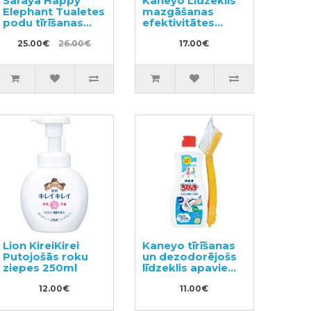
Saraya Happy
Kaneyo Līdzeklis
Elephant Tualetes
mazgāšanas
podu tīrīšanas
efektivitātes
līdzeklis 400ml +
uzlabošanai 400g
pildviela 350ml
25.00€
26.00€
17.00€
Lion KireiKirei
Kaneyo tīrīšanas
Putojošās roku
un dezodorējošs
ziepes 250ml
līdzeklis apaviem
un zolēm ar otu
12.00€
450g
11.00€