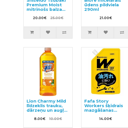
Shiseido Tsubaki
Biore micelārais
Premium Moist
ūdens pildviela
mitrinošs balzams
290ml
matiem ar
kamēlijas eļļu
20.00€
25.00€
21.00€
180g
Lion Charmy Mild
Fafa Story
līdzeklis trauku,
Workers šķidrais
dārzeņu un augļu
mazgāšanas
mazgāšanai, ar
līdzeklis ļoti
apelsīna eļļu,
8.00€
10.00€
netīrai veļai un
14.00€
pildviela 400ml
darba apģērbam,