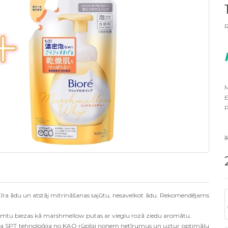
R
M
E
P
ttīra ādu un atstāj mitrināšanas sajūtu, nesavelkot ādu. Rekomendējams
ņemtu biezas kā marshmellow putas ar vieglu rozā ziedu aromātu.
a SPT tehnoloģija no KAO rūpīgi noņem netīrumus un uztur optimālu