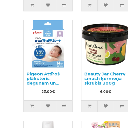
pildviela 720ml
Pigeon Attīroš
Beauty Jar Cherry
plāksteris
smash ķermeņa
degunam un
skrubis 300g
kaklam ar
eikalipta eļļu no
23.00€
6.00€
6+ mēnešiem
14gab