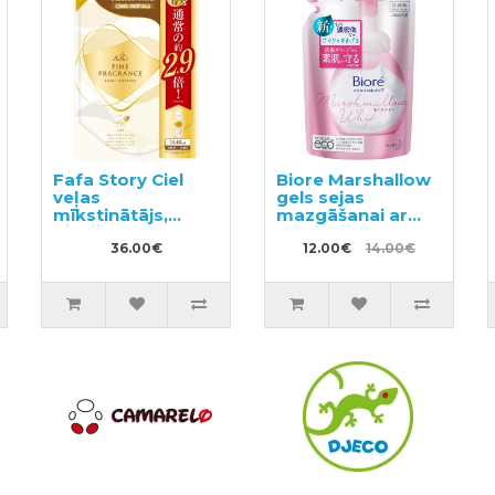
Fafa Story Ciel
Biore Marshallow
veļas
gels sejas
mīkstinātājs,
mazgāšanai ar
pildviela 1440ml
mitrinošu efektu,
36.00€
pildviela 130ml
12.00€
14.00€