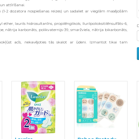
un attīrīšanai.
1-2 dozatora nospiešanas reizes) un sadaliet ar vieglām masējošām
ether, laurils hidrosultanīns, propilēnglikols, llurilpolioksitilēnsulfāts-6,
ābe, nātrija karbonāts, polikvaternijs-39, smaržviela, nātrija bikarbonāts,
kļūst acīs, nekavējoties tās skalot ar ūdeni. Izmantot tikai tam