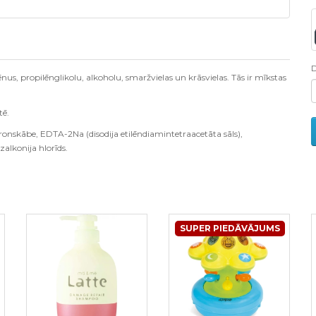
us, propilēnglikolu, alkoholu, smaržvielas un krāsvielas. Tās ir mīkstas
tē.
tronskābe, EDTA-2Na (disodija etilēndiamintetraacetāta sāls),
alkonija hlorīds.
SUPER PIEDĀVĀJUMS