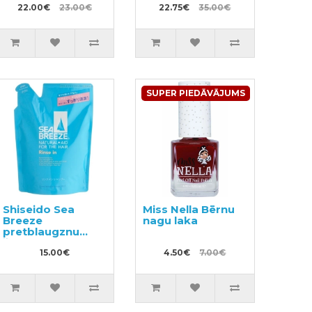
mazgāšanas
22.00€
23.00€
22.75€
35.00€
līdzeklis 220ml +
pildviela 570ml
SUPER PIEDĀVĀJUMS
Shiseido Sea
Miss Nella Bērnu
Breeze
nagu laka
pretblaugznu
šampūns un
kondicionieris divi
15.00€
4.50€
7.00€
vienā ar mentolu,
pildviela 400ml