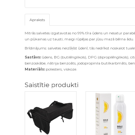
Apraksts
Mitrās salvetes izgatavotas no 99% tīra ūdens un nesatur parabēn
un pūkainas uz tausti, maigi rūpējas par jūsu mazā bērna ādu.
Brīdinājums: salvetes neizšķīst ūdenī, tās nedrīkst noskalot tuale
Sastāvs:
ūdens, BG (butilēnglikols), DPG (dipropilēnglikols), ci
benzoskābe, nātrija benzoāts, jodopropinila butilkarbmāts, benz
Materiāls:
poliesters, viskoze.
Saistītie produkti