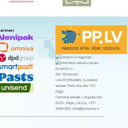
artneri
SIA "Brillante",
LV40103164585, Juridiskā
adrese: Festivāla iela 1-97,
Rīga
Faktiskā adrese: Latgales iela
322D, Rīga, Latvija, +371
25654183, info@brillante.lv