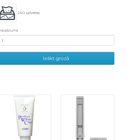
240 salvetes
Daudzums
Ielikt grozā