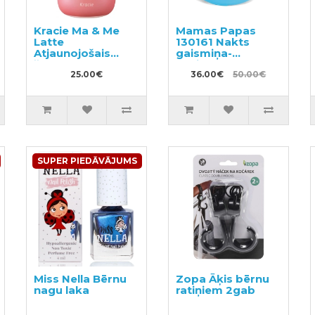
Kracie Ma & Me
Mamas Papas
Latte
130161 Nakts
Atjaunojošais
gaismiņa-
šampūns 490ml
projektors
25.00€
36.00€
50.00€
SUPER PIEDĀVĀJUMS
Miss Nella Bērnu
Zopa Āķis bērnu
nagu laka
ratiņiem 2gab