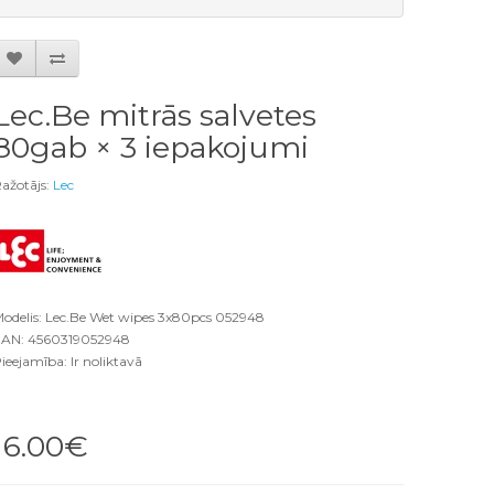
Lec.Be mitrās salvetes
80gab × 3 iepakojumi
ažotājs:
Lec
odelis: Lec.Be Wet wipes 3x80pcs 052948
AN: 4560319052948
ieejamība: Ir noliktavā
16.00€