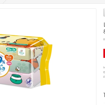
R
M
E
P