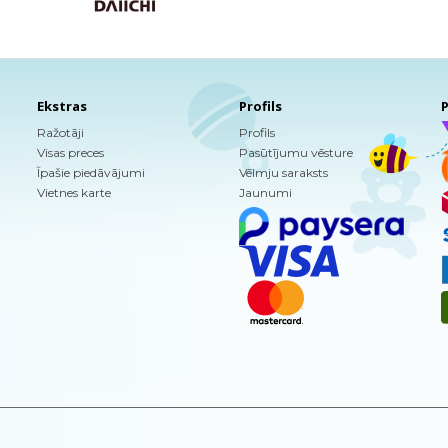
Ekstras
Profils
P
Ražotāji
Profils
Visas preces
Pasūtījumu vēsture
Īpašie piedāvājumi
Vēlmju saraksts
Vietnes karte
Jaunumi