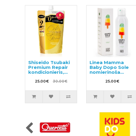
Shiseido Tsubaki
Linea Mamma
Premium Repair
Baby Dopo Sole
kondicionieris,
nomierinoša
pildviela 660ml
emulsija ar
25.00€
30.00€
papildus
25.00€
aizsardzību pret
odiem 150ml