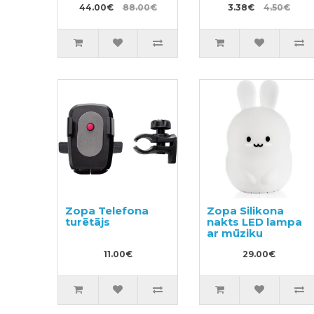
44.00€
88.00€
3.38€
4.50€
Zopa Telefona
Zopa Silikona
turētājs
nakts LED lampa
ar mūziku
11.00€
29.00€