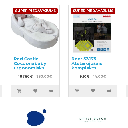
SUPER PIEDĀVĀJUMS
SUPER PIEDĀVĀJUMS
Red Castle
Reer 53175
Cocoonababy
Atstarojošais
Ergonomisks
komplekts
matracis
187.50€
250.00€
9.10€
14.00€