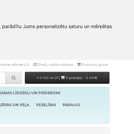
, parādītu Jums personalizētu saturu un mērķētas
Manas vēlmes (0)
Preču salīdzināšana
Pirkumu grozs
0.00 no 21 |
0 prece(s) - 0.00€
ĪŠANAS LĪDZEKĻI UN PIEDERUMI
ĢĒRBS UN VEĻA
VESELĪBAI
PARAUGI