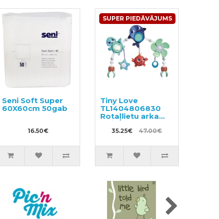
SUPER PIEDĀVĀJUMS
Seni Soft Super
Tiny Love
60X60cm 50gab
TL1404806830
Rotaļlietu arka
ratiem un
16.50€
autokrēsliem
35.25€
47.00€