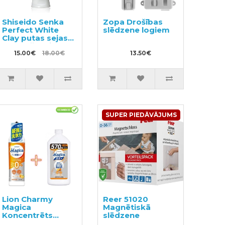
Shiseido Senka
Zopa Drošības
Perfect White
slēdzene logiem
Clay putas sejas
mazgāšanai ar
balto mālu 120g
15.00€
18.00€
13.50€
SUPER PIEDĀVĀJUMS
Lion Charmy
Reer 51020
Magica
Magnētiskā
Koncentrēts
slēdzene
trauku