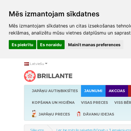
Mēs izmantojam sīkdatnes
Mēs izmantojam sīkdatnes un citas izsekošanas tehnolo
reklāmas, analizētu mūsu vietnes datplūsmu un saprast
Es piekrītu
Es noraidu
Mainīt manas preferences
Latviešu
JAPĀŅU AUTIŅBIKSĪTES
JAUNUMI
AKCIJAS
KOPŠANA UN HIGIĒNA
VISAS PRECES
VISS BĒ
JAPĀŅU PRECES
DĀVANU IDEJAS
Sākums
Lec.be mitrās salvetes 80gab × 3 iepakojum