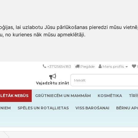
ģijas, lai uzlabotu Jūsu pārlūkošanas pieredzi mūsu vietnē
u, no kurienes nāk mūsu apmeklētāji.
+37125654183
Piegāde
Mans profils
Vajadzētu zināt
LĒTĀK NEBŪS
GRŪTNIECĒM UN MAMMĀM
KOSMĒTIKA
TĪR
RNIEM
SPĒLES UN ROTAĻLIETAS
VISS BAROŠANAI
BĒRNU AP
i