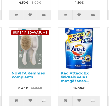
4.50€
8.00€
4.50€
SUPER PIEDĀVĀJUMS
NUVITA Ķemmes
Kao Attack EX
komplekts
šķidrais veļas
mazgāšanas
līdzeklis, pildviela
8.40€
12.00€
590g
14.00€