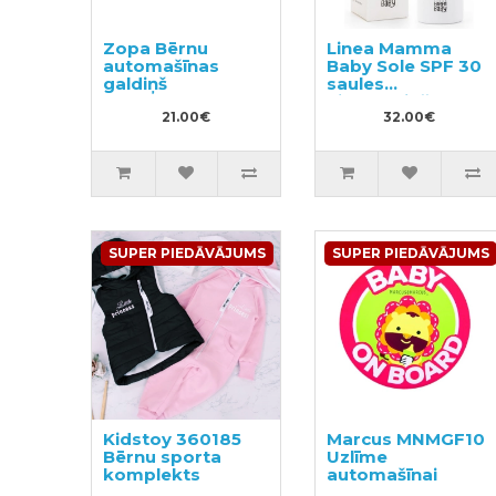
Zopa Bērnu
Linea Mamma
automašīnas
Baby Sole SPF 30
galdiņš
saules
aizsargājošā
21.00€
emulsija
32.00€
ķermenim 150ml
SUPER PIEDĀVĀJUMS
SUPER PIEDĀVĀJUMS
Kidstoy 360185
Marcus MNMGF10
Bērnu sporta
Uzlīme
komplekts
automašīnai